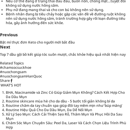
Nếu cơ thể đang ở trạng thái đau đầu, buồn nôn, chóng mặt…tuyệt đối
không sử dụng nước hồng sâm.
Phụ nữ đang mang thai và cho con bú không nên sử dụng.
Bệnh nhân đang bị tiêu chảy hoặc gặp các vấn đề về đường ruột không
nên sử dụng nước hồng sâm, tránh trường hợp gây rối loạn đường tiêu
hóa, gây ảnh hưởng đến sức khỏe.
Previous
Bật mí thực đơn Keto cho người mới bắt đầu
Next
Top 7 dầu gội bồ kết giúp tóc suôn mượt, chắc khỏe hiệu quả nhất hiện nay
Related Topics
#chamsocsuckhoe
#nuochongsam
#nuochongsamHanQuoc
Share
WHAT’S HOT
BHA, Niacinamide và Zinc Có Giúp Giảm Mụn Không? Cách Kết Hợp Cho
Da Dầu Mụn
Routine skincare mùa hè cho da dầu - 5 bước tối giản không bí da
Routine chăm da tay chuẩn spa giúp đôi tay mềm mịn như ‘búp măng’
Routine Hiệu Quả Cho Da Dầu Mụn, Da Dễ Nổi Mụn
Xử Lý Sẹo Mụn: Cách Cải Thiện Sẹo Rỗ, Thâm Mụn Và Phục Hồi Da Sau
Mụn
Chăm Sóc Mụn Chuyên Sâu: Peel Da, Laser Và Cách Chọn Liệu Trình Phù
Hợp