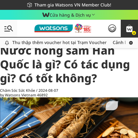
Giao hàng nhanh 24h - Áp dụng khu vực TP. Hồ Chí Minh
Miễn phí giao hàng cho đơn hàng từ 249,000Đ
Tham gia Watsons VN Member Club!
Cửa hàng & Dịch vụ
0
All
Chăm Sóc Cá Nhân
Ch
Thu thập thêm voucher hot tại Trạm Voucher
Thu thập thêm voucher hot tại Trạm Voucher
Cảnh báo An
Nước hồng sâm Hàn
Quốc là gì? Có tác dụng
gì? Có tốt không?
Chăm Sóc Sức Khỏe
/
2024-08-07
by Watsons Vietnam
46892