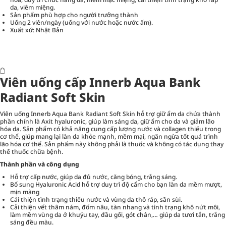
da, viêm miệng.
Sản phẩm phù hợp cho người trưởng thành
Uống 2 viên/ngày (uống với nước hoặc nước ấm).
Xuất xứ: Nhật Bản
Viên uống cấp Innerb Aqua Bank
Radiant Soft Skin
Viên uống Innerb Aqua Bank Radiant Soft Skin hỗ trợ giữ ẩm da chứa thành
phần chính là Axit hyaluronic, giúp làm sáng da, giữ ẩm cho da và giảm lão
hóa da. Sản phẩm có khả năng cung cấp lượng nước và collagen thiếu trong
cơ thể, giúp mang lại làn da khỏe mạnh, mềm mại, ngăn ngừa tốt quá trình
lão hóa cơ thể. Sản phẩm này không phải là thuốc và không có tác dụng thay
thế thuốc chữa bệnh.
Thành phần và công dụng
Hỗ trợ cấp nước, giúp da đủ nước, căng bóng, trắng sáng.
Bổ sung Hyaluronic Acid hỗ trợ duy trì độ cẩm cho bạn làn da mềm mượt,
mịn màng
Cải thiện tình trạng thiếu nước và vùng da thô ráp, sần sùi.
Cải thiện vết thâm nám, đốm nâu, tàn nhang và tình trạng khô nứt môi,
làm mềm vùng da ở khuỷu tay, đầu gối, gót chân,… giúp da tươi tắn, trắng
sáng đều màu.