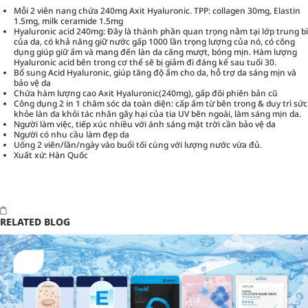
Mỗi 2 viên nang chứa 240mg Axit Hyaluronic. TPP: collagen 30mg, Elastin
1.5mg, milk ceramide 1.5mg
Hyaluronic acid 240mg: Đây là thành phần quan trọng nằm tại lớp trung bì
của da, có khả năng giữ nước gấp 1000 lần trọng lượng của nó, có công
dụng giúp giữ ẩm và mang đến làn da căng mượt, bóng mịn. Hàm lượng
Hyaluronic acid bên trong cơ thể sẽ bị giảm đi đáng kể sau tuổi 30.
Bổ sung Acid Hyaluronic, giúp tăng độ ẩm cho da, hỗ trợ da sáng mịn và
bảo vệ da
Chứa hàm lượng cao Axit Hyaluronic(240mg), gấp đôi phiên bản cũ
Công dụng 2 in 1 chăm sóc da toàn diện: cấp ẩm từ bên trong & duy trì sức
khỏe làn da khỏi tác nhân gây hại của tia UV bên ngoài, làm sáng mịn da.
Người làm việc, tiếp xúc nhiều với ánh sáng mặt trời cần bảo vệ da
Người có nhu cầu làm đẹp da
Uống 2 viên/lần/ngày vào buổi tối cùng với lượng nước vừa đủ.
Xuất xứ: Hàn Quốc
RELATED BLOG