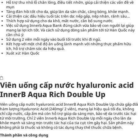
Hỗ trợ thu nhỏ lỗ chân lông, điều tiết nhờn, giúp cải thiện các vấn đề về
mụn
Tăng đàn hồi tốt cho da, giúp làn da săn chắc, căng bóng, khỏe mạnh.
Cải thiện các dấu hiệu tuổi tác trên da: nếp gấp, nếp nhăn, rãnh sâu…
Thích hợp sử dụng cho da khô, mất nước, cần bổ sung nước.
Việc sử dụng Innerb Aqua Bank đúng cách vừa bảo vệ con người lại giúp
mang lại lợi ích tốt. Và cách sử dụng dòng sản phẩm tới từ Hàn Quốc này
cần chú ý:
Sử dụng 2 viên mỗi ngày vào buổi tối trước khi đi ngủ.
Kết hợp với một chế độ ăn uống lành mạnh với những thực phẩm hữu
ích, hỗ trợ chăm sóc da hiệu quả.
Xuất xứ: Hàn Quốc
Viên uống cấp nước hyaluronic acid
InnerB Aqua Rich Double Up
Viên uống cấp nước hyaluronic acid InnerB Aqua Rich Double Up chứa gấp đôi
hàm lượng Hyaluronic Acid (240mg/ 2 viên), mang lại hiệu quả tối đa, không
chỉ cấp nước, cấp ẩm mà còn hỗ trợ giúp da sáng mịn, bảo vệ da trước tác hại
từ môi trường. Chỉ 2 viên Innerb Aqua Rich Double Up mỗi ngày cho làn da
khỏe mạnh và sáng mịn trước tác hại của tia cực tím gây hại. Sản phẩm này
không phải là thuốc và không có tác dụng thay thế thuốc chữa bệnh.
Thành phần và công dụng