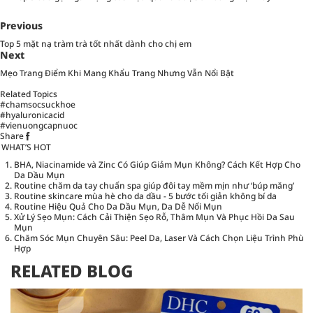
Previous
Top 5 mặt nạ tràm trà tốt nhất dành cho chị em
Next
Mẹo Trang Điểm Khi Mang Khẩu Trang Nhưng Vẫn Nổi Bật
Related Topics
#chamsocsuckhoe
#hyaluronicacid
#vienuongcapnuoc
Share
WHAT’S HOT
BHA, Niacinamide và Zinc Có Giúp Giảm Mụn Không? Cách Kết Hợp Cho
Da Dầu Mụn
Routine chăm da tay chuẩn spa giúp đôi tay mềm mịn như ‘búp măng’
Routine skincare mùa hè cho da dầu - 5 bước tối giản không bí da
Routine Hiệu Quả Cho Da Dầu Mụn, Da Dễ Nổi Mụn
Xử Lý Sẹo Mụn: Cách Cải Thiện Sẹo Rỗ, Thâm Mụn Và Phục Hồi Da Sau
Mụn
Chăm Sóc Mụn Chuyên Sâu: Peel Da, Laser Và Cách Chọn Liệu Trình Phù
Hợp
RELATED BLOG