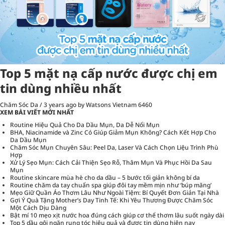
Top 5 mặt nạ cấp nước được chị em
tin dùng nhiều nhất
Chăm Sóc Da
/
3 years ago
by Watsons Vietnam
6460
XEM BÀI VIẾT MỚI NHẤT
Routine Hiệu Quả Cho Da Dầu Mụn, Da Dễ Nổi Mụn
BHA, Niacinamide và Zinc Có Giúp Giảm Mụn Không? Cách Kết Hợp Cho
Da Dầu Mụn
Chăm Sóc Mụn Chuyên Sâu: Peel Da, Laser Và Cách Chọn Liệu Trình Phù
Hợp
Xử Lý Sẹo Mụn: Cách Cải Thiện Sẹo Rỗ, Thâm Mụn Và Phục Hồi Da Sau
Mụn
Routine skincare mùa hè cho da dầu – 5 bước tối giản không bí da
Routine chăm da tay chuẩn spa giúp đôi tay mềm mịn như ‘búp măng’
Mẹo Giữ Quần Áo Thơm Lâu Như Ngoài Tiệm: Bí Quyết Đơn Giản Tại Nhà
Gợi Ý Quà Tặng Mother’s Day Tinh Tế: Khi Yêu Thương Được Chăm Sóc
Một Cách Dịu Dàng
Bật mí 10 mẹo xịt nước hoa đúng cách giúp cơ thể thơm lâu suốt ngày dài
Top 5 dầu gội ngăn rụng tóc hiệu quả và được tin dùng hiện nay