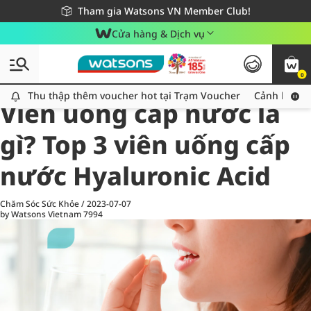
Giao hàng nhanh 24h - Áp dụng khu vực TP. Hồ Chí Minh
Miễn phí giao hàng cho đơn hàng từ 249,000Đ
Tham gia Watsons VN Member Club!
Cửa hàng & Dịch vụ
0
All
Chăm Sóc Cá Nhân
Ch
Thu thập thêm voucher hot tại Trạm Voucher
Thu thập thêm voucher hot tại Trạm Voucher
Cảnh báo An
Viên uống cấp nước là
gì? Top 3 viên uống cấp
nước Hyaluronic Acid
Chăm Sóc Sức Khỏe
/
2023-07-07
by Watsons Vietnam
7994