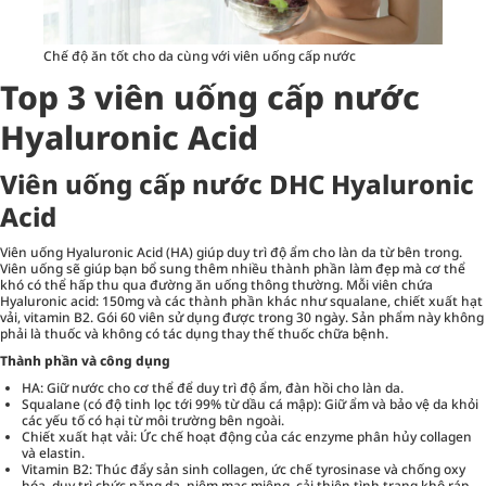
Chế độ ăn tốt cho da cùng với viên uống cấp nước
Top 3 viên uống cấp nước
Hyaluronic Acid
Viên uống cấp nước DHC Hyaluronic
Acid
Viên uống Hyaluronic Acid (HA) giúp duy trì độ ẩm cho làn da từ bên trong.
Viên uống sẽ giúp bạn bổ sung thêm nhiều thành phần làm đẹp mà cơ thể
khó có thể hấp thu qua đường ăn uống thông thường. Mỗi viên chứa
Hyaluronic acid: 150mg và các thành phần khác như squalane, chiết xuất hạt
vải, vitamin B2. Gói 60 viên sử dụng được trong 30 ngày. Sản phẩm này không
phải là thuốc và không có tác dụng thay thế thuốc chữa bệnh.
Thành phần và công dụng
HA: Giữ nước cho cơ thể để duy trì độ ẩm, đàn hồi cho làn da.
Squalane (có độ tinh lọc tới 99% từ dầu cá mập): Giữ ẩm và bảo vệ da khỏi
các yếu tố có hại từ môi trường bên ngoài.
Chiết xuất hạt vải: Ức chế hoạt động của các enzyme phân hủy collagen
và elastin.
Vitamin B2: Thúc đẩy sản sinh collagen, ức chế tyrosinase và chống oxy
hóa, duy trì chức năng da, niêm mạc miệng, cải thiện tình trạng khô ráp