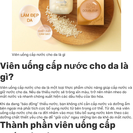
Viên uống cấp nước cho da là gì
Viên uống cấp nước cho da là
gì?
Viên uống cấp nước cho da là một loại thực phẩm chức năng giúp cấp nước và
giữ nước cho da. Nếu da thiếu nước sẽ trông xỉn màu, trở nên nhăn nheo do
mất nước và nhanh chóng xuất hiện các dấu hiệu của lão hóa.
Khi da đang “báo động” thiếu nước, bạn không chỉ cần cấp nước và dưỡng ẩm
bên ngoài mà phải tích cực bổ sung nước từ bên trong cơ thể. Từ đó, mà viên
uống cấp nước cho da ra đời nhắm vào mục tiêu bổ sung nước kèm theo các
dưỡng chất thiết yếu cho da để “giải cứu” ngay những làn da khô do mất nước.
Thành phần viên uống cấp