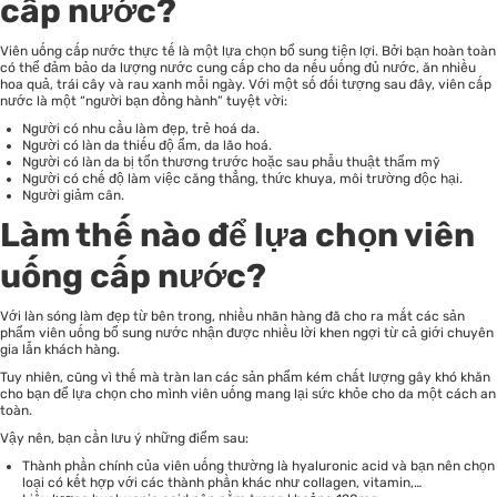
cấp nước?
Viên uống cấp nước thực tế là một lựa chọn bổ sung tiện lợi. Bởi bạn hoàn toàn
có thể đảm bảo da lượng nước cung cấp cho da nếu uống đủ nước, ăn nhiều
hoa quả, trái cây và rau xanh mỗi ngày. Với một số đối tượng sau đây, viên cấp
nước là một “người bạn đồng hành” tuyệt vời:
Người có nhu cầu làm đẹp, trẻ hoá da.
Người có làn da thiếu độ ẩm, da lão hoá.
Người có làn da bị tổn thương trước hoặc sau phẫu thuật thẩm mỹ
Người có chế độ làm việc căng thẳng, thức khuya, môi trường độc hại.
Người giảm cân.
Làm thế nào để lựa chọn viên
uống cấp nước?
Với làn sóng làm đẹp từ bên trong, nhiều nhãn hàng đã cho ra mắt các sản
phẩm viên uống bổ sung nước nhận được nhiều lời khen ngợi từ cả giới chuyên
gia lẫn khách hàng.
Tuy nhiên, cũng vì thế mà tràn lan các sản phẩm kém chất lượng gây khó khăn
cho bạn để lựa chọn cho mình viên uống mang lại sức khỏe cho da một cách an
toàn.
Vậy nên, bạn cần lưu ý những điểm sau:
Thành phần chính của viên uống thường là hyaluronic acid và bạn nên chọn
loại có kết hợp với các thành phần khác như collagen, vitamin,…