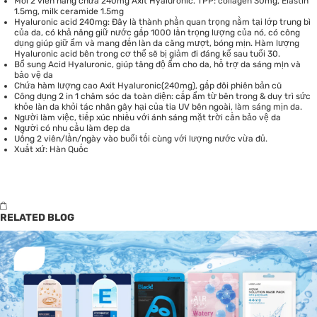
Mỗi 2 viên nang chứa 240mg Axit Hyaluronic. TPP: collagen 30mg, Elastin
1.5mg, milk ceramide 1.5mg
Hyaluronic acid 240mg: Đây là thành phần quan trọng nằm tại lớp trung bì
của da, có khả năng giữ nước gấp 1000 lần trọng lượng của nó, có công
dụng giúp giữ ẩm và mang đến làn da căng mượt, bóng mịn. Hàm lượng
Hyaluronic acid bên trong cơ thể sẽ bị giảm đi đáng kể sau tuổi 30.
Bổ sung Acid Hyaluronic, giúp tăng độ ẩm cho da, hỗ trợ da sáng mịn và
bảo vệ da
Chứa hàm lượng cao Axit Hyaluronic(240mg), gấp đôi phiên bản cũ
Công dụng 2 in 1 chăm sóc da toàn diện: cấp ẩm từ bên trong & duy trì sức
khỏe làn da khỏi tác nhân gây hại của tia UV bên ngoài, làm sáng mịn da.
Người làm việc, tiếp xúc nhiều với ánh sáng mặt trời cần bảo vệ da
Người có nhu cầu làm đẹp da
Uống 2 viên/lần/ngày vào buổi tối cùng với lượng nước vừa đủ.
Xuất xứ: Hàn Quốc
RELATED BLOG