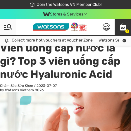
Free Shipping For Order From 249,000Đ
24h Fast delivery in Hồ Chí Minh City
Join the Watsons VN Member Club!
Stores & Services
0
All
Chăm Sóc Cá Nhân
Ch
Collect more hot vouchers at Voucher Zone
Collect more hot vouchers at Voucher Zone
Watsons Safety Al
Viên uống cấp nước là
gì? Top 3 viên uống cấp
nước Hyaluronic Acid
Chăm Sóc Sức Khỏe
/
2023-07-07
by Watsons Vietnam
8026