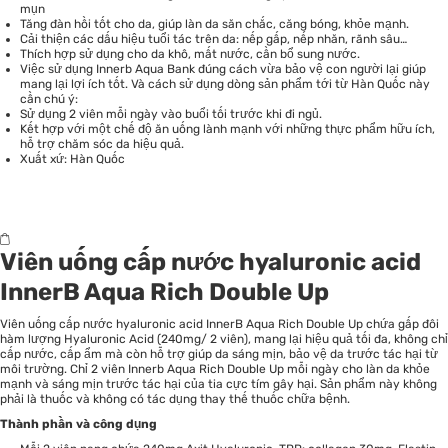
mụn
Tăng đàn hồi tốt cho da, giúp làn da săn chắc, căng bóng, khỏe mạnh.
Cải thiện các dấu hiệu tuổi tác trên da: nếp gấp, nếp nhăn, rãnh sâu…
Thích hợp sử dụng cho da khô, mất nước, cần bổ sung nước.
Việc sử dụng Innerb Aqua Bank đúng cách vừa bảo vệ con người lại giúp
mang lại lợi ích tốt. Và cách sử dụng dòng sản phẩm tới từ Hàn Quốc này
cần chú ý:
Sử dụng 2 viên mỗi ngày vào buổi tối trước khi đi ngủ.
Kết hợp với một chế độ ăn uống lành mạnh với những thực phẩm hữu ích,
hỗ trợ chăm sóc da hiệu quả.
Xuất xứ: Hàn Quốc
Viên uống cấp nước hyaluronic acid
InnerB Aqua Rich Double Up
Viên uống cấp nước hyaluronic acid InnerB Aqua Rich Double Up chứa gấp đôi
hàm lượng Hyaluronic Acid (240mg/ 2 viên), mang lại hiệu quả tối đa, không chỉ
cấp nước, cấp ẩm mà còn hỗ trợ giúp da sáng mịn, bảo vệ da trước tác hại từ
môi trường. Chỉ 2 viên Innerb Aqua Rich Double Up mỗi ngày cho làn da khỏe
mạnh và sáng mịn trước tác hại của tia cực tím gây hại. Sản phẩm này không
phải là thuốc và không có tác dụng thay thế thuốc chữa bệnh.
Thành phần và công dụng