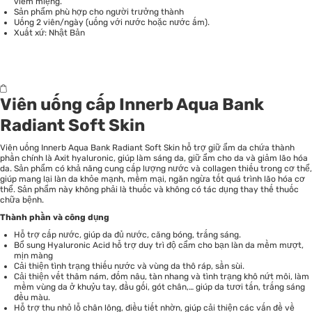
viêm miệng.
Sản phẩm phù hợp cho người trưởng thành
Uống 2 viên/ngày (uống với nước hoặc nước ấm).
Xuất xứ: Nhật Bản
Viên uống cấp Innerb Aqua Bank
Radiant Soft Skin
Viên uống Innerb Aqua Bank Radiant Soft Skin hỗ trợ giữ ẩm da chứa thành
phần chính là Axit hyaluronic, giúp làm sáng da, giữ ẩm cho da và giảm lão hóa
da. Sản phẩm có khả năng cung cấp lượng nước và collagen thiếu trong cơ thể,
giúp mang lại làn da khỏe mạnh, mềm mại, ngăn ngừa tốt quá trình lão hóa cơ
thể. Sản phẩm này không phải là thuốc và không có tác dụng thay thế thuốc
chữa bệnh.
Thành phần và công dụng
Hỗ trợ cấp nước, giúp da đủ nước, căng bóng, trắng sáng.
Bổ sung Hyaluronic Acid hỗ trợ duy trì độ cẩm cho bạn làn da mềm mượt,
mịn màng
Cải thiện tình trạng thiếu nước và vùng da thô ráp, sần sùi.
Cải thiện vết thâm nám, đốm nâu, tàn nhang và tình trạng khô nứt môi, làm
mềm vùng da ở khuỷu tay, đầu gối, gót chân,… giúp da tươi tắn, trắng sáng
đều màu.
Hỗ trợ thu nhỏ lỗ chân lông, điều tiết nhờn, giúp cải thiện các vấn đề về