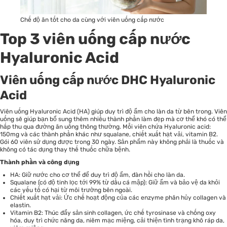
Chế độ ăn tốt cho da cùng với viên uống cấp nước
Top 3 viên uống cấp nước
Hyaluronic Acid
Viên uống cấp nước DHC Hyaluronic
Acid
Viên uống Hyaluronic Acid (HA) giúp duy trì độ ẩm cho làn da từ bên trong. Viên
uống sẽ giúp bạn bổ sung thêm nhiều thành phần làm đẹp mà cơ thể khó có thể
hấp thu qua đường ăn uống thông thường. Mỗi viên chứa Hyaluronic acid:
150mg và các thành phần khác như squalane, chiết xuất hạt vải, vitamin B2.
Gói 60 viên sử dụng được trong 30 ngày. Sản phẩm này không phải là thuốc và
không có tác dụng thay thế thuốc chữa bệnh.
Thành phần và công dụng
HA: Giữ nước cho cơ thể để duy trì độ ẩm, đàn hồi cho làn da.
Squalane (có độ tinh lọc tới 99% từ dầu cá mập): Giữ ẩm và bảo vệ da khỏi
các yếu tố có hại từ môi trường bên ngoài.
Chiết xuất hạt vải: Ức chế hoạt động của các enzyme phân hủy collagen và
elastin.
Vitamin B2: Thúc đẩy sản sinh collagen, ức chế tyrosinase và chống oxy
hóa, duy trì chức năng da, niêm mạc miệng, cải thiện tình trạng khô ráp da,