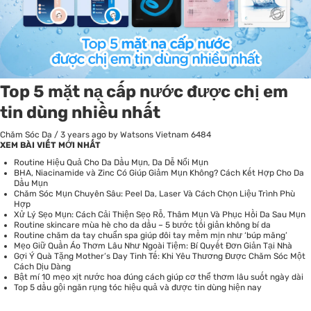
Top 5 mặt nạ cấp nước được chị em
tin dùng nhiều nhất
Chăm Sóc Da
/
3 years ago
by Watsons Vietnam
6484
XEM BÀI VIẾT MỚI NHẤT
Routine Hiệu Quả Cho Da Dầu Mụn, Da Dễ Nổi Mụn
BHA, Niacinamide và Zinc Có Giúp Giảm Mụn Không? Cách Kết Hợp Cho Da
Dầu Mụn
Chăm Sóc Mụn Chuyên Sâu: Peel Da, Laser Và Cách Chọn Liệu Trình Phù
Hợp
Xử Lý Sẹo Mụn: Cách Cải Thiện Sẹo Rỗ, Thâm Mụn Và Phục Hồi Da Sau Mụn
Routine skincare mùa hè cho da dầu – 5 bước tối giản không bí da
Routine chăm da tay chuẩn spa giúp đôi tay mềm mịn như ‘búp măng’
Mẹo Giữ Quần Áo Thơm Lâu Như Ngoài Tiệm: Bí Quyết Đơn Giản Tại Nhà
Gợi Ý Quà Tặng Mother’s Day Tinh Tế: Khi Yêu Thương Được Chăm Sóc Một
Cách Dịu Dàng
Bật mí 10 mẹo xịt nước hoa đúng cách giúp cơ thể thơm lâu suốt ngày dài
Top 5 dầu gội ngăn rụng tóc hiệu quả và được tin dùng hiện nay