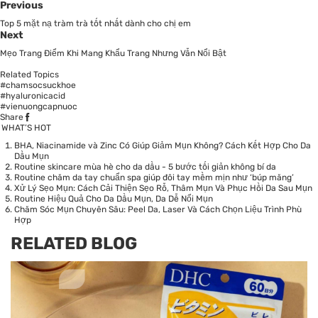
Previous
Top 5 mặt nạ tràm trà tốt nhất dành cho chị em
Next
Mẹo Trang Điểm Khi Mang Khẩu Trang Nhưng Vẫn Nổi Bật
Related Topics
#chamsocsuckhoe
#hyaluronicacid
#vienuongcapnuoc
Share
WHAT’S HOT
BHA, Niacinamide và Zinc Có Giúp Giảm Mụn Không? Cách Kết Hợp Cho Da
Dầu Mụn
Routine skincare mùa hè cho da dầu - 5 bước tối giản không bí da
Routine chăm da tay chuẩn spa giúp đôi tay mềm mịn như ‘búp măng’
Xử Lý Sẹo Mụn: Cách Cải Thiện Sẹo Rỗ, Thâm Mụn Và Phục Hồi Da Sau Mụn
Routine Hiệu Quả Cho Da Dầu Mụn, Da Dễ Nổi Mụn
Chăm Sóc Mụn Chuyên Sâu: Peel Da, Laser Và Cách Chọn Liệu Trình Phù
Hợp
RELATED BLOG