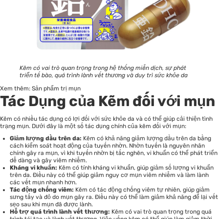
Kẽm có vai trò quan trọng trong hệ thống miễn dịch, sự phát
triển tế bào, quá trình lành vết thương và duy trì sức khỏe da
Xem thêm:
Sản phẩm trị mụn
Tác Dụng của Kẽm đối với mụn
Kẽm có nhiều tác dụng có lợi đối với sức khỏe da và có thể giúp cải thiện tình
trạng mụn. Dưới đây là một số tác dụng chính của kẽm đối với mụn:
Giảm lượng dầu trên da:
Kẽm có khả năng giảm lượng dầu trên da bằng
cách kiểm soát hoạt động của tuyến nhờn. Nhờn tuyến là nguyên nhân
chính gây ra mụn, vì khi tuyến nhờn bị tắc nghẽn, vi khuẩn có thể phát triển
dễ dàng và gây viêm nhiễm.
Kháng vi khuẩn:
Kẽm có tính kháng vi khuẩn, giúp giảm số lượng vi khuẩn
trên da. Điều này có thể giúp giảm nguy cơ mụn viêm nhiễm và làm lành
các vết mụn nhanh hơn.
Tác động chống viêm:
Kẽm có tác động chống viêm tự nhiên, giúp giảm
sưng tấy và đỏ do mụn gây ra. Điều này có thể làm giảm khả năng để lại vết
sẹo sau khi mụn đã được lành.
Hỗ trợ quá trình lành vết thương:
Kẽm có vai trò quan trọng trong quá