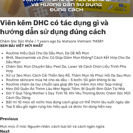
Viên kẽm DHC có tác dụng gì và
hướng dẫn sử dụng đúng cách
Chăm Sóc Sức Khỏe
/
1 years ago
by Watsons Vietnam
114381
XEM BÀI VIẾT MỚI NHẤT
Routine Hiệu Quả Cho Da Dầu Mụn, Da Dễ Nổi Mụn
BHA, Niacinamide và Zinc Có Giúp Giảm Mụn Không? Cách Kết Hợp Cho Da
Dầu Mụn
Chăm Sóc Mụn Chuyên Sâu: Peel Da, Laser Và Cách Chọn Liệu Trình Phù
Hợp
Xử Lý Sẹo Mụn: Cách Cải Thiện Sẹo Rỗ, Thâm Mụn Và Phục Hồi Da Sau Mụn
Routine skincare mùa hè cho da dầu – 5 bước tối giản không bí da
Routine chăm da tay chuẩn spa giúp đôi tay mềm mịn như ‘búp măng’
Mẹo Giữ Quần Áo Thơm Lâu Như Ngoài Tiệm: Bí Quyết Đơn Giản Tại Nhà
Gợi Ý Quà Tặng Mother’s Day Tinh Tế: Khi Yêu Thương Được Chăm Sóc Một
Cách Dịu Dàng
Bật mí 10 mẹo xịt nước hoa đúng cách giúp cơ thể thơm lâu suốt ngày dài
Top 5 dầu gội ngăn rụng tóc hiệu quả và được tin dùng hiện nay
Previous
Mụn mọc ở mũi: Nguyên nhân, cách loại bỏ và cách ngăn ngừa
Next