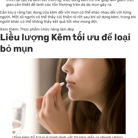
trình tái tạo và lành vết thương. Việc uống kẽm có thể giúp làm giảm thời
gian cần thiết để lành các tổn thương trên da do mụn gây ra.
Cần lưu ý rằng tác dụng của kẽm đối với mụn có thể khác nhau đối với từng
người. Một số người có thể thấy cải thiện rõ rệt sau khi sử dụng kẽm, trong khi
người khác có thể không thấy kết quả tốt như mong đợi.
Xem thêm:
Thực phẩm chức năng làm đẹp
Liều lượng Kẽm tối ưu để loại
bỏ mụn
Uống kẽm hỗ trợ quá trình lành vết thương diễn ra nhanh chóng