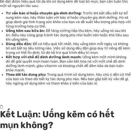
Để đạt được hiệu quả tối đa khi sử dụng kẽm để loại bỏ mụn, bạn cần tuân thủ
một số nguyên tắc sau:
Tư vấn bác sĩ hoặc chuyên gia dinh dưỡng:
Trước khi bắt đầu bất kỳ bổ
sung kẽm nào, hãy thảo luận với bác sĩ hoặc chuyên gia dinh dưỡng. Họ sẽ
giúp đánh giá tình trạng sức khỏe của bạn và đề xuất liều lượng phù hợp với
từng trường hợp cụ thể.
Uống kẽm sau bữa ăn:
Để tăng cường hấp thu kẽm, hãy uống nó sau khi
ăn. Điều này cũng giúp tránh tác dụng phụ như buồn nôn hoặc khó tiêu sau
khi uống kẽm.
Dùng đều đặn:
Để có hiệu quả tốt nhất, hãy uống kẽm mỗi ngày và không
bỏ sót bất kỳ liều lượng nào. Việc sử dụng đều đặn giúp duy trì nồng độ kẽm
trong cơ thể ổn định, từ đó hỗ trợ quá trình điều trị mụn.
Kết hợp với chế độ dinh dưỡng lành mạnh:
Uống kẽm một mình không
đủ để giải quyết mụn hoàn toàn. Bạn cần kết hợp nó với một chế độ dinh
dưỡng lành mạnh, giàu vitamin và khoáng chất để đảm bảo da bạn luôn
khỏe mạnh.
Theo dõi tác dụng phụ:
Trong quá trình sử dụng kẽm, hãy chú ý đến cơ thể
của bạn và theo dõi bất kỳ tác dụng phụ nào. Nếu bạn gặp bất kỳ vấn đề gì,
hãy ngừng sử dụng kẽm và tham khảo ý kiến của bác sĩ.
Kết Luận: Uống kẽm có hết
mụn không?