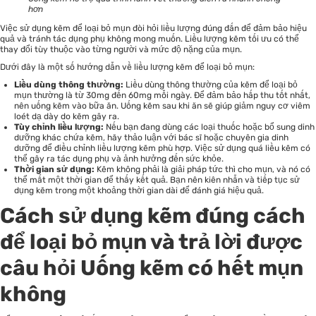
hơn
Việc sử dụng kẽm để loại bỏ mụn đòi hỏi liều lượng đúng đắn để đảm bảo hiệu
quả và tránh tác dụng phụ không mong muốn. Liều lượng kẽm tối ưu có thể
thay đổi tùy thuộc vào từng người và mức độ nặng của mụn.
Dưới đây là một số hướng dẫn về liều lượng kẽm để loại bỏ mụn:
Liều dùng thông thường:
Liều dùng thông thường của kẽm để loại bỏ
mụn thường là từ 30mg đến 60mg mỗi ngày. Để đảm bảo hấp thu tốt nhất,
nên uống kẽm vào bữa ăn. Uống kẽm sau khi ăn sẽ giúp giảm nguy cơ viêm
loét dạ dày do kẽm gây ra.
Tùy chỉnh liều lượng:
Nếu bạn đang dùng các loại thuốc hoặc bổ sung dinh
dưỡng khác chứa kẽm, hãy thảo luận với bác sĩ hoặc chuyên gia dinh
dưỡng để điều chỉnh liều lượng kẽm phù hợp. Việc sử dụng quá liều kẽm có
thể gây ra tác dụng phụ và ảnh hưởng đến sức khỏe.
Thời gian sử dụng:
Kẽm không phải là giải pháp tức thì cho mụn, và nó có
thể mất một thời gian để thấy kết quả. Bạn nên kiên nhẫn và tiếp tục sử
dụng kẽm trong một khoảng thời gian dài để đánh giá hiệu quả.
Cách sử dụng kẽm đúng cách
để loại bỏ mụn và trả lời được
câu hỏi Uống kẽm có hết mụn
không