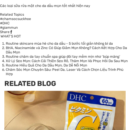
Các loại sữa rửa mặt cho da dầu mụn tốt nhất hiện nay
Related Topics
#chamsocsuckhoe
#DHC
#giammun
Share
WHAT’S HOT
Routine skincare mùa hè cho da dầu - 5 bước tối giản không bí da
BHA, Niacinamide và Zinc Có Giúp Giảm Mụn Không? Cách Kết Hợp Cho Da
Dầu Mụn
Routine chăm da tay chuẩn spa giúp đôi tay mềm mịn như ‘búp măng’
Xử Lý Sẹo Mụn: Cách Cải Thiện Sẹo Rỗ, Thâm Mụn Và Phục Hồi Da Sau Mụn
Routine Hiệu Quả Cho Da Dầu Mụn, Da Dễ Nổi Mụn
Chăm Sóc Mụn Chuyên Sâu: Peel Da, Laser Và Cách Chọn Liệu Trình Phù
Hợp
RELATED BLOG