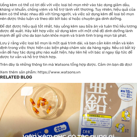
Uống kẽm có thể có lợi đối với việc loại bỏ mụn nhờ vào tác dụng giảm dầu,
kháng vi khuẩn, chống viêm và hỗ trợ lành vết thương. Tuy nhiên, hiệu quả của
kẽm có thể khác nhau đối với từng người, và việc sử dụng kẽm để loại bỏ mụn
nên được thảo luận và theo dõi bởi bác sĩ hoặc chuyên gia dinh dưỡng.
Để đạt được hiệu quả tốt nhất, hãy uống kẽm sau bữa ăn và tuân thủ liều lượng
được đề xuất. Hãy kết hợp việc sử dụng kẽm với một chế độ dinh dưỡng lành
mạnh để giữ cho da bạn luôn khỏe mạnh và tránh tình trạng mụn tái phát.
Lưu ý rằng việc loại bỏ mụn là một quá trình dài, và bạn cần kiên nhẫn và kiên
định trong việc thực hiện các biện pháp chăm sóc da hàng ngày. Nếu có bất kỳ
vấn đề hay tác dụng phụ nào xuất hiện, hãy liên hệ với bác sĩ ngay lập tức để
được tư vấn và hỗ trợ thích hợp.
Trên đây là những thông tin mà Watsons tổng hợp được. Cảm ơn bạn đã đọc!
Xem thêm sản phẩm:
https://www.watsons.vn
RELATED BLOG