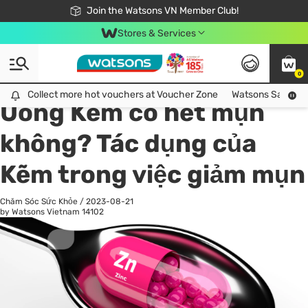
Free Shipping For Order From 249,000Đ
24h Fast delivery in Hồ Chí Minh City
Join the Watsons VN Member Club!
Stores & Services
0
All
Chăm Sóc Cá Nhân
Ch
Collect more hot vouchers at Voucher Zone
Collect more hot vouchers at Voucher Zone
Watsons Safety Al
Uống Kẽm có hết mụn
không? Tác dụng của
Kẽm trong việc giảm mụn
Chăm Sóc Sức Khỏe
/
2023-08-21
by Watsons Vietnam
14102