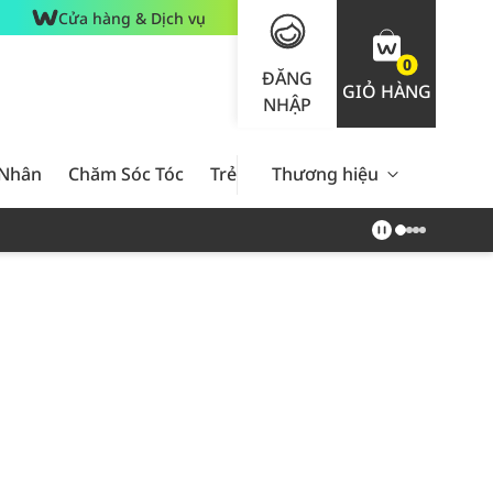
Cửa hàng & Dịch vụ
0
ĐĂNG
GIỎ HÀNG
NHẬP
 Nhân
Chăm Sóc Tóc
Trẻ Em
Thương hiệu
Nam Giới
Chăm Sóc 