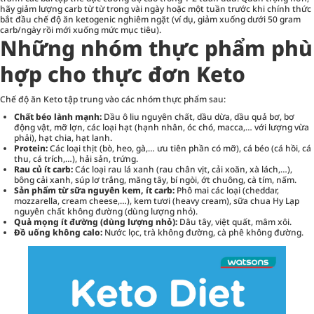
hãy giảm lượng carb từ từ trong vài ngày hoặc một tuần trước khi chính thức
bắt đầu chế độ ăn ketogenic nghiêm ngặt (ví dụ, giảm xuống dưới 50 gram
carb/ngày rồi mới xuống mức mục tiêu).
Những nhóm thực phẩm phù
hợp cho thực đơn Keto
Chế độ ăn Keto tập trung vào các nhóm thực phẩm sau:
Chất béo lành mạnh:
Dầu ô liu nguyên chất, dầu dừa, dầu quả bơ, bơ
động vật, mỡ lợn, các loại hạt (hạnh nhân, óc chó, macca,… với lượng vừa
phải), hạt chia, hạt lanh.
Protein:
Các loại thịt (bò, heo, gà,… ưu tiên phần có mỡ), cá béo (cá hồi, cá
thu, cá trích,…), hải sản, trứng.
Rau củ ít carb:
Các loại rau lá xanh (rau chân vịt, cải xoăn, xà lách,…),
bông cải xanh, súp lơ trắng, măng tây, bí ngòi, ớt chuông, cà tím, nấm.
Sản phẩm từ sữa nguyên kem, ít carb:
Phô mai các loại (cheddar,
mozzarella, cream cheese,…), kem tươi (heavy cream), sữa chua Hy Lạp
nguyên chất không đường (dùng lượng nhỏ).
Quả mọng ít đường (dùng lượng nhỏ):
Dâu tây, việt quất, mâm xôi.
Đồ uống không calo:
Nước lọc, trà không đường, cà phê không đường.