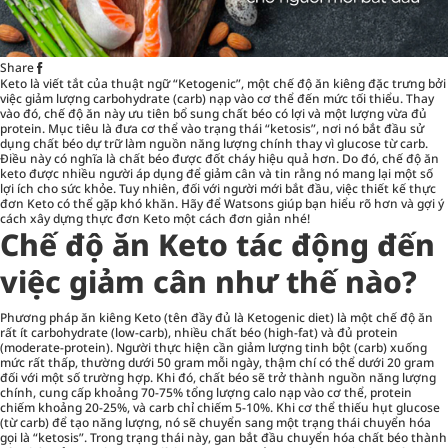
Share
Keto là viết tắt của thuật ngữ “Ketogenic”, một chế độ ăn kiêng đặc trưng bởi
việc giảm lượng carbohydrate (carb) nạp vào cơ thể đến mức tối thiểu. Thay
vào đó, chế độ ăn này ưu tiên bổ sung chất béo có lợi và một lượng vừa đủ
protein. Mục tiêu là đưa cơ thể vào trạng thái “ketosis”, nơi nó bắt đầu sử
dụng chất béo dự trữ làm nguồn năng lượng chính thay vì glucose từ carb.
Điều này có nghĩa là chất béo được đốt cháy hiệu quả hơn. Do đó, chế độ ăn
keto được nhiều người áp dụng để giảm cân và tin rằng nó mang lại một số
lợi ích cho sức khỏe
. Tuy nhiên, đối với người mới bắt đầu, việc thiết kế thực
đơn Keto có thể gặp khó khăn. Hãy để Watsons giúp bạn hiểu rõ hơn và gợi ý
cách xây dựng thực đơn Keto một cách đơn giản nhé!
Chế độ ăn Keto tác động đến
việc giảm cân như thế nào?
Phương pháp ăn kiêng Keto (tên đầy đủ là Ketogenic diet) là một chế độ ăn
rất ít carbohydrate (low-carb), nhiều chất béo (high-fat) và đủ protein
(moderate-protein). Người thực hiện cần giảm lượng tinh bột (carb) xuống
mức rất thấp, thường dưới 50 gram mỗi ngày, thậm chí có thể dưới 20 gram
đối với một số trường hợp. Khi đó, chất béo sẽ trở thành nguồn năng lượng
chính, cung cấp khoảng 70-75% tổng lượng calo nạp vào cơ thể, protein
chiếm khoảng 20-25%, và carb chỉ chiếm 5-10%. Khi cơ thể thiếu hụt glucose
(từ carb) để tạo năng lượng, nó sẽ chuyển sang một trạng thái chuyển hóa
gọi là “ketosis”. Trong trạng thái này, gan bắt đầu chuyển hóa chất béo thành