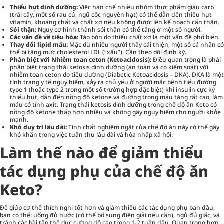
Thiếu hụt dinh dưỡng:
Việc hạn chế nhiều nhóm thực phẩm giàu carb
(trái cây, một số rau củ, ngũ cốc nguyên hạt) có thể dẫn đến thiếu hụt
vitamin, khoáng chất và chất xơ nếu không được lên kế hoạch cẩn thận.
Sỏi thận:
Nguy cơ hình thành sỏi thận có thể tăng ở một số người.
Các vấn đề về tiêu hóa:
Táo bón do thiếu chất xơ là một vấn đề phổ biến.
Thay đổi lipid máu:
Mặc dù nhiều người thấy cải thiện, một số cá nhân có
thể bị tăng mức cholesterol LDL (“xấu”). Cần theo dõi định kỳ.
Phân biệt với Nhiễm toan ceton (Ketoacidosis):
Điều quan trọng là phải
phân biệt trạng thái ketosis dinh dưỡng (an toàn và có kiểm soát) với
nhiễm toan ceton do tiểu đường (Diabetic Ketoacidosis – DKA). DKA là một
tình trạng y tế nguy hiểm, xảy ra chủ yếu ở người mắc bệnh tiểu đường
type 1 (hoặc type 2 trong một số trường hợp đặc biệt) khi insulin cực kỳ
thiếu hụt, dẫn đến nồng độ ketone và đường trong máu tăng rất cao, làm
máu có tính axit. Trạng thái ketosis dinh dưỡng trong chế độ ăn Keto có
nồng độ ketone thấp hơn nhiều và không gây nguy hiểm cho người khỏe
mạnh.
Khó duy trì lâu dài:
Tính chất nghiêm ngặt của chế độ ăn này có thể gây
khó khăn trong việc tuân thủ lâu dài và hòa nhập xã hội.
Làm thế nào để giảm thiểu
tác dụng phụ của chế độ ăn
Keto?
Để giúp cơ thể thích nghi tốt hơn và giảm thiểu các tác dụng phụ ban đầu,
bạn có thể: uống đủ nước (có thể bổ sung điện giải nếu cần), ngủ đủ giấc, và
tránh các bài tập thể dục cường độ cao trong 1-2 tuần đầu. Quan trọng hơn,