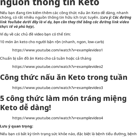
nguồn thông tin Keto
Nếu bạn đang tìm kiếm thêm các công thức nấu ăn Keto dễ dàng, nhanh
chóng, có rất nhiều nguồn thông tin hữu ích trực tuyến. (
Lưu ý: Các đường
link YouTube dưới đây là ví dụ, bạn cần thay thế bằng các đường link video
thực tế và phù hợp
).
Ví dụ về các chủ đề video bạn có thể tìm:
10 món ăn keto cho người bận rộn (nhanh, ngon, low-carb)
https://www.youtube.com/watch?v=examplevideo1
Chuẩn bị sẵn đồ ăn Keto cho cả tuần hoặc cả tháng
https://www.youtube.com/watch?v=examplevideo2
Công thức nấu ăn Keto trong tuần
https://www.youtube.com/watch?v=examplevideo3
5 công thức làm món tráng miệng
Keto dễ dàng!
https://www.youtube.com/watch?v=examplevideo4
Lưu ý quan trọng:
Nếu bạn có bất kỳ tình trạng sức khỏe nào, đặc biệt là bệnh tiểu đường, bệnh