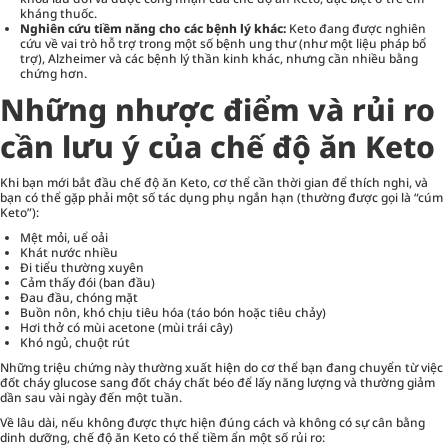
kháng thuốc.
Nghiên cứu tiềm năng cho các bệnh lý khác:
Keto đang được nghiên
cứu về vai trò hỗ trợ trong một số bệnh ung thư (như một liệu pháp bổ
trợ), Alzheimer và các bệnh lý thần kinh khác, nhưng cần nhiều bằng
chứng hơn.
Những nhược điểm và rủi ro
cần lưu ý của chế độ ăn Keto
Khi bạn mới bắt đầu chế độ ăn Keto, cơ thể cần thời gian để thích nghi, và
bạn có thể gặp phải một số tác dụng phụ ngắn hạn (thường được gọi là “cúm
Keto”):
Mệt mỏi, uể oải
Khát nước nhiều
Đi tiểu thường xuyên
Cảm thấy đói (ban đầu)
Đau đầu, chóng mặt
Buồn nôn, khó chịu tiêu hóa (táo bón hoặc tiêu chảy)
Hơi thở có mùi acetone (mùi trái cây)
Khó ngủ, chuột rút
Những triệu chứng này thường xuất hiện do cơ thể bạn đang chuyển từ việc
đốt cháy glucose sang đốt cháy chất béo để lấy năng lượng và thường giảm
dần sau vài ngày đến một tuần.
Về lâu dài, nếu không được thực hiện đúng cách và không có sự cân bằng
dinh dưỡng, chế độ ăn Keto có thể tiềm ẩn một số rủi ro: