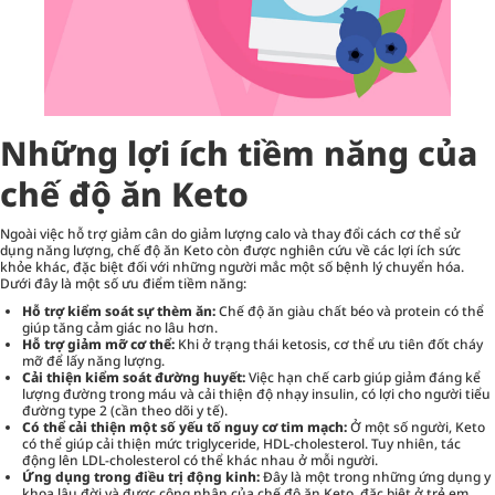
Những lợi ích tiềm năng của
chế độ ăn Keto
Ngoài việc hỗ trợ giảm cân do giảm lượng calo và thay đổi cách cơ thể sử
dụng năng lượng, chế độ ăn Keto còn được nghiên cứu về các lợi ích sức
khỏe khác, đặc biệt đối với những người mắc một số bệnh lý chuyển hóa.
Dưới đây là một số ưu điểm tiềm năng:
Hỗ trợ kiểm soát sự thèm ăn:
Chế độ ăn giàu chất béo và protein có thể
giúp tăng cảm giác no lâu hơn.
Hỗ trợ giảm mỡ cơ thể:
Khi ở trạng thái ketosis, cơ thể ưu tiên đốt cháy
mỡ để lấy năng lượng.
Cải thiện kiểm soát đường huyết:
Việc hạn chế carb giúp giảm đáng kể
lượng đường trong máu và cải thiện độ nhạy insulin, có lợi cho người tiểu
đường type 2 (cần theo dõi y tế).
Có thể cải thiện một số yếu tố nguy cơ tim mạch:
Ở một số người, Keto
có thể giúp cải thiện mức triglyceride, HDL-cholesterol. Tuy nhiên, tác
động lên LDL-cholesterol có thể khác nhau ở mỗi người.
Ứng dụng trong điều trị động kinh:
Đây là một trong những ứng dụng y
khoa lâu đời và được công nhận của chế độ ăn Keto, đặc biệt ở trẻ em