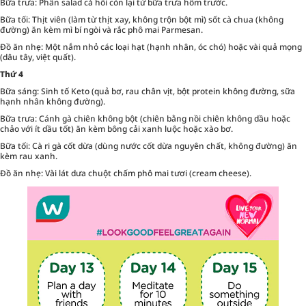
Bữa trưa: Phần salad cá hồi còn lại từ bữa trưa hôm trước.
Bữa tối: Thịt viên (làm từ thịt xay, không trộn bột mì) sốt cà chua (không
đường) ăn kèm mì bí ngòi và rắc phô mai Parmesan.
Đồ ăn nhẹ: Một nắm nhỏ các loại hạt (hạnh nhân, óc chó) hoặc vài quả mọng
(dâu tây, việt quất).
Thứ 4
Bữa sáng: Sinh tố Keto (quả bơ, rau chân vịt, bột protein không đường, sữa
hạnh nhân không đường).
Bữa trưa: Cánh gà chiên không bột (chiên bằng nồi chiên không dầu hoặc
chảo với ít dầu tốt) ăn kèm bông cải xanh luộc hoặc xào bơ.
Bữa tối: Cà ri gà cốt dừa (dùng nước cốt dừa nguyên chất, không đường) ăn
kèm rau xanh.
Đồ ăn nhẹ: Vài lát dưa chuột chấm phô mai tươi (cream cheese).