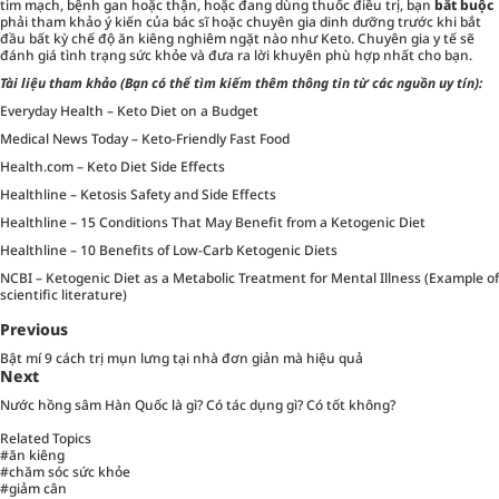
tim mạch, bệnh gan hoặc thận, hoặc đang dùng thuốc điều trị, bạn
bắt buộc
phải tham khảo ý kiến của bác sĩ hoặc chuyên gia dinh dưỡng trước khi bắt
đầu bất kỳ chế độ ăn kiêng nghiêm ngặt nào như Keto. Chuyên gia y tế sẽ
đánh giá tình trạng sức khỏe và đưa ra lời khuyên phù hợp nhất cho bạn.
Tài liệu tham khảo (Bạn có thể tìm kiếm thêm thông tin từ các nguồn uy tín):
Everyday Health – Keto Diet on a Budget
Medical News Today – Keto-Friendly Fast Food
Health.com – Keto Diet Side Effects
Healthline – Ketosis Safety and Side Effects
Healthline – 15 Conditions That May Benefit from a Ketogenic Diet
Healthline – 10 Benefits of Low-Carb Ketogenic Diets
NCBI – Ketogenic Diet as a Metabolic Treatment for Mental Illness (Example of
scientific literature)
Previous
Bật mí 9 cách trị mụn lưng tại nhà đơn giản mà hiệu quả
Next
Nước hồng sâm Hàn Quốc là gì? Có tác dụng gì? Có tốt không?
Related Topics
#ăn kiêng
#chăm sóc sức khỏe
#giảm cân