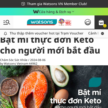
Giao hàng nhanh 24h - Áp dụng khu vực TP. Hồ Chí Minh
Miễn phí giao hàng cho đơn hàng từ 249,000Đ
Tham gia Watsons VN Member Club!
Cửa hàng & Dịch vụ
0
All
Chăm Sóc Cá Nhân
Ch
Thu thập thêm voucher hot tại Trạm Voucher
Thu thập thêm voucher hot tại Trạm Voucher
Cảnh báo An
Bật mí thực đơn Keto
cho người mới bắt đầu
Chăm Sóc Sức Khỏe
/
2024-08-06
by Watsons Vietnam
44962