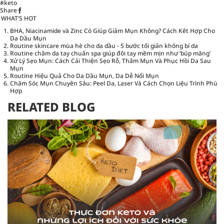
#keto
Share
WHAT’S HOT
BHA, Niacinamide và Zinc Có Giúp Giảm Mụn Không? Cách Kết Hợp Cho
Da Dầu Mụn
Routine skincare mùa hè cho da dầu - 5 bước tối giản không bí da
Routine chăm da tay chuẩn spa giúp đôi tay mềm mịn như ‘búp măng’
Xử Lý Sẹo Mụn: Cách Cải Thiện Sẹo Rỗ, Thâm Mụn Và Phục Hồi Da Sau
Mụn
Routine Hiệu Quả Cho Da Dầu Mụn, Da Dễ Nổi Mụn
Chăm Sóc Mụn Chuyên Sâu: Peel Da, Laser Và Cách Chọn Liệu Trình Phù
Hợp
RELATED BLOG