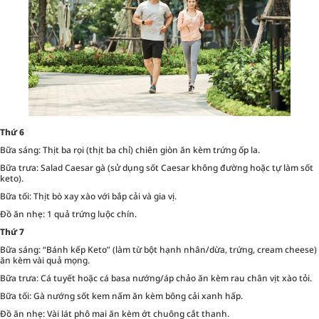
Thứ 6
Bữa sáng: Thịt ba rọi (thịt ba chỉ) chiên giòn ăn kèm trứng ốp la.
Bữa trưa: Salad Caesar gà (sử dụng sốt Caesar không đường hoặc tự làm sốt
keto).
Bữa tối: Thịt bò xay xào với bắp cải và gia vị.
Đồ ăn nhẹ: 1 quả trứng luộc chín.
Thứ 7
Bữa sáng: “Bánh kếp Keto” (làm từ bột hạnh nhân/dừa, trứng, cream cheese)
ăn kèm vài quả mọng.
Bữa trưa: Cá tuyết hoặc cá basa nướng/áp chảo ăn kèm rau chân vịt xào tỏi.
Bữa tối: Gà nướng sốt kem nấm ăn kèm bông cải xanh hấp.
Đồ ăn nhẹ: Vài lát phô mai ăn kèm ớt chuông cắt thanh.