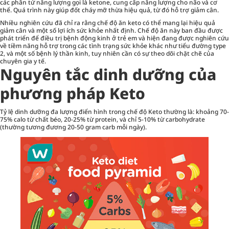
các phân tử năng lượng gọi là ketone, cung cấp năng lượng cho não và cơ
thể. Quá trình này giúp đốt cháy mỡ thừa hiệu quả, từ đó hỗ trợ giảm cân.
Nhiều nghiên cứu đã chỉ ra rằng chế độ ăn keto có thể mang lại hiệu quả
giảm cân và một số lợi ích sức khỏe nhất định. Chế độ ăn này ban đầu được
phát triển để điều trị bệnh động kinh ở trẻ em và hiện đang được nghiên cứu
về tiềm năng hỗ trợ trong các tình trạng sức khỏe khác như tiểu đường type
2, và một số bệnh lý thần kinh, tuy nhiên cần có sự theo dõi chặt chẽ của
chuyên gia y tế.
Nguyên tắc dinh dưỡng của
phương pháp Keto
Tỷ lệ dinh dưỡng đa lượng điển hình trong chế độ Keto thường là: khoảng 70-
75% calo từ chất béo, 20-25% từ protein, và chỉ 5-10% từ carbohydrate
(thường tương đương 20-50 gram carb mỗi ngày).