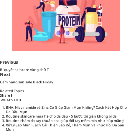
Previous
Bí quyết skincare vùng chữ T
Next
Cẩm nang săn sale Black Friday
Related Topics
Share
WHAT’S HOT
BHA, Niacinamide và Zinc Có Giúp Giảm Mụn Không? Cách Kết Hợp Cho
Da Dầu Mụn
Routine skincare mùa hè cho da dầu - 5 bước tối giản không bí da
Routine chăm da tay chuẩn spa giúp đôi tay mềm mịn như ‘búp măng’
Xử Lý Sẹo Mụn: Cách Cải Thiện Sẹo Rỗ, Thâm Mụn Và Phục Hồi Da Sau
Mụn