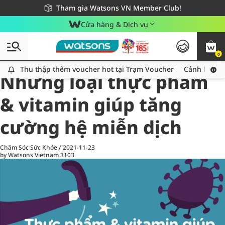
Giao hàng nhanh 24h - Áp dụng khu vực TP. Hồ Chí Minh
Miễn phí giao hàng cho đơn hàng từ 249,000Đ
Tham gia Watsons VN Member Club!
Cửa hàng & Dịch vụ
0
All
Chăm Sóc Cá Nhân
Ch
Thu thập thêm voucher hot tại Trạm Voucher
Thu thập thêm voucher hot tại Trạm Voucher
Cảnh báo An
Những loại thực phẩm
& vitamin giúp tăng
cường hệ miễn dịch
Chăm Sóc Sức Khỏe
/
2021-11-23
by Watsons Vietnam
3103