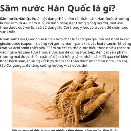
Sâm nước Hàn Quốc là gì?
Sâm nước Hàn Quốc
là một dạng chế phẩm từ nhân sâm Hàn Quốc (thường
là loại sâm từ 4-6 năm tuổi, có hình dáng đặc trưng giống người), một loại
thảo dược quý với lịch sử sử dụng lâu đời trong y học cổ truyền để chăm sóc
sức khỏe.
Nhân sâm Hàn Quốc chứa nhiều hợp chất hữu cơ quý giá, nổi bật nhất là các
ginsenoside (saponin), cùng với germanium, panaxin, các loại vitamin, khoáng
chất và acid amin thiết yếu. “Sâm nước” có thể được hiểu theo nhiều cách: từ
việc ngâm lát sâm tươi trong nước ấm để dùng trực tiếp, đến các sản phẩm
thương mại được chiết xuất cô đặc từ hồng sâm (nhân sâm đã qua chế biến)
hoặc bạch sâm, thường kết hợp thêm các thảo dược khác như nấm linh chi,
táo đỏ, gừng,… để tăng cường hương vị và dược tính.
Với hương vị đặc trưng và nhiều công dụng, sâm nước Hàn Quốc