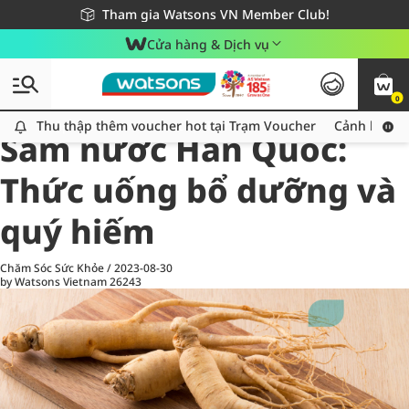
Giao hàng nhanh 24h - Áp dụng khu vực TP. Hồ Chí Minh
Miễn phí giao hàng cho đơn hàng từ 249,000Đ
Tham gia Watsons VN Member Club!
Cửa hàng & Dịch vụ
0
All
Chăm Sóc Cá Nhân
Ch
Thu thập thêm voucher hot tại Trạm Voucher
Thu thập thêm voucher hot tại Trạm Voucher
Cảnh báo An
Sâm nước Hàn Quốc:
Thức uống bổ dưỡng và
quý hiếm
Chăm Sóc Sức Khỏe
/
2023-08-30
by Watsons Vietnam
26243