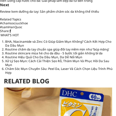
Viên uống cấp nước cho da: Giải pháp làm đẹp da từ bên trong
Next
Review kem dưỡng da tay: Sản phẩm chăm sóc da không thể thiếu
Related Topics
#chamsocsuckhoe
#samHanQuoc
Share
WHAT’S HOT
BHA, Niacinamide và Zinc Có Giúp Giảm Mụn Không? Cách Kết Hợp Cho
Da Dầu Mụn
Routine chăm da tay chuẩn spa giúp đôi tay mềm mịn như ‘búp măng’
Routine skincare mùa hè cho da dầu - 5 bước tối giản không bí da
Routine Hiệu Quả Cho Da Dầu Mụn, Da Dễ Nổi Mụn
Xử Lý Sẹo Mụn: Cách Cải Thiện Sẹo Rỗ, Thâm Mụn Và Phục Hồi Da Sau
Mụn
Chăm Sóc Mụn Chuyên Sâu: Peel Da, Laser Và Cách Chọn Liệu Trình Phù
Hợp
RELATED BLOG