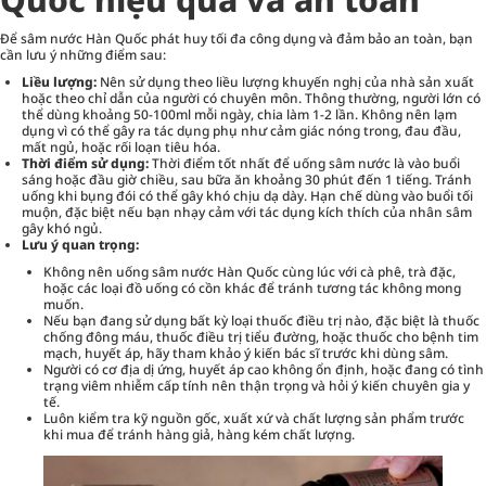
Để sâm nước Hàn Quốc phát huy tối đa công dụng và đảm bảo an toàn, bạn
cần lưu ý những điểm sau:
Liều lượng:
Nên sử dụng theo liều lượng khuyến nghị của nhà sản xuất
hoặc theo chỉ dẫn của người có chuyên môn. Thông thường, người lớn có
thể dùng khoảng 50-100ml mỗi ngày, chia làm 1-2 lần. Không nên lạm
dụng vì có thể gây ra tác dụng phụ như cảm giác nóng trong, đau đầu,
mất ngủ, hoặc rối loạn tiêu hóa.
Thời điểm sử dụng:
Thời điểm tốt nhất để uống sâm nước là vào buổi
sáng hoặc đầu giờ chiều, sau bữa ăn khoảng 30 phút đến 1 tiếng. Tránh
uống khi bụng đói có thể gây khó chịu dạ dày. Hạn chế dùng vào buổi tối
muộn, đặc biệt nếu bạn nhạy cảm với tác dụng kích thích của nhân sâm
gây khó ngủ.
Lưu ý quan trọng:
Không nên uống sâm nước Hàn Quốc cùng lúc với cà phê, trà đặc,
hoặc các loại đồ uống có cồn khác để tránh tương tác không mong
muốn.
Nếu bạn đang sử dụng bất kỳ loại thuốc điều trị nào, đặc biệt là thuốc
chống đông máu, thuốc điều trị tiểu đường, hoặc thuốc cho bệnh tim
mạch, huyết áp, hãy tham khảo ý kiến bác sĩ trước khi dùng sâm.
Người có cơ địa dị ứng, huyết áp cao không ổn định, hoặc đang có tình
trạng viêm nhiễm cấp tính nên thận trọng và hỏi ý kiến chuyên gia y
tế.
Luôn kiểm tra kỹ nguồn gốc, xuất xứ và chất lượng sản phẩm trước
khi mua để tránh hàng giả, hàng kém chất lượng.