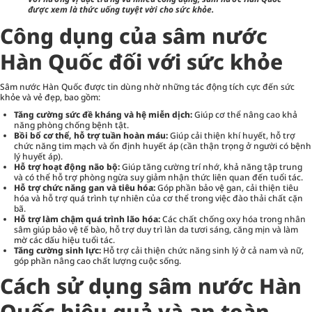
được xem là thức uống tuyệt vời cho sức khỏe.
Công dụng của sâm nước
Hàn Quốc đối với sức khỏe
Sâm nước Hàn Quốc được tin dùng nhờ những tác động tích cực đến sức
khỏe và vẻ đẹp, bao gồm:
Tăng cường sức đề kháng và hệ miễn dịch:
Giúp cơ thể nâng cao khả
năng phòng chống bệnh tật.
Bồi bổ cơ thể, hỗ trợ tuần hoàn máu:
Giúp cải thiện khí huyết, hỗ trợ
chức năng tim mạch và ổn định huyết áp (cần thận trọng ở người có bệnh
lý huyết áp).
Hỗ trợ hoạt động não bộ:
Giúp tăng cường trí nhớ, khả năng tập trung
và có thể hỗ trợ phòng ngừa suy giảm nhận thức liên quan đến tuổi tác.
Hỗ trợ chức năng gan và tiêu hóa:
Góp phần bảo vệ gan, cải thiện tiêu
hóa và hỗ trợ quá trình tự nhiên của cơ thể trong việc đào thải chất cặn
bã.
Hỗ trợ làm chậm quá trình lão hóa:
Các chất chống oxy hóa trong nhân
sâm giúp bảo vệ tế bào, hỗ trợ duy trì làn da tươi sáng, căng mịn và làm
mờ các dấu hiệu tuổi tác.
Tăng cường sinh lực:
Hỗ trợ cải thiện chức năng sinh lý ở cả nam và nữ,
góp phần nâng cao chất lượng cuộc sống.
Cách sử dụng sâm nước Hàn
Quốc hiệu quả và an toàn