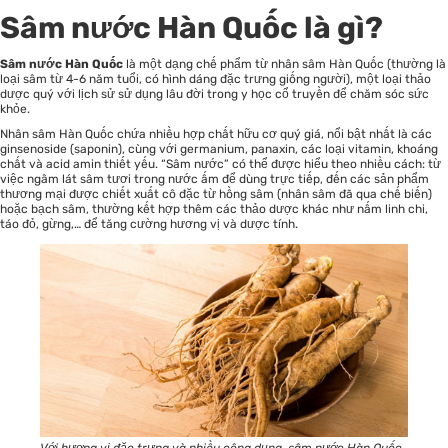
Sâm nước Hàn Quốc là gì?
Sâm nước Hàn Quốc
là một dạng chế phẩm từ nhân sâm Hàn Quốc (thường là
loại sâm từ 4-6 năm tuổi, có hình dáng đặc trưng giống người), một loại thảo
dược quý với lịch sử sử dụng lâu đời trong y học cổ truyền để chăm sóc sức
khỏe.
Nhân sâm Hàn Quốc chứa nhiều hợp chất hữu cơ quý giá, nổi bật nhất là các
ginsenoside (saponin), cùng với germanium, panaxin, các loại vitamin, khoáng
chất và acid amin thiết yếu. “Sâm nước” có thể được hiểu theo nhiều cách: từ
việc ngâm lát sâm tươi trong nước ấm để dùng trực tiếp, đến các sản phẩm
thương mại được chiết xuất cô đặc từ hồng sâm (nhân sâm đã qua chế biến)
hoặc bạch sâm, thường kết hợp thêm các thảo dược khác như nấm linh chi,
táo đỏ, gừng,… để tăng cường hương vị và dược tính.