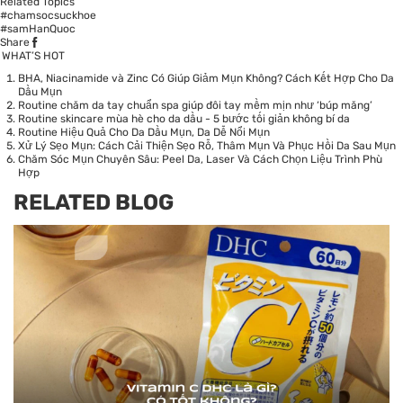
Related Topics
#chamsocsuckhoe
#samHanQuoc
Share
WHAT’S HOT
BHA, Niacinamide và Zinc Có Giúp Giảm Mụn Không? Cách Kết Hợp Cho Da
Dầu Mụn
Routine chăm da tay chuẩn spa giúp đôi tay mềm mịn như ‘búp măng’
Routine skincare mùa hè cho da dầu - 5 bước tối giản không bí da
Routine Hiệu Quả Cho Da Dầu Mụn, Da Dễ Nổi Mụn
Xử Lý Sẹo Mụn: Cách Cải Thiện Sẹo Rỗ, Thâm Mụn Và Phục Hồi Da Sau Mụn
Chăm Sóc Mụn Chuyên Sâu: Peel Da, Laser Và Cách Chọn Liệu Trình Phù
Hợp
RELATED BLOG