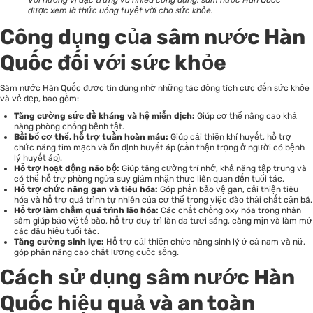
Với hương vị đặc trưng và nhiều công dụng, sâm nước Hàn Quốc
được xem là thức uống tuyệt vời cho sức khỏe.
Công dụng của sâm nước Hàn
Quốc đối với sức khỏe
Sâm nước Hàn Quốc được tin dùng nhờ những tác động tích cực đến sức khỏe
và vẻ đẹp, bao gồm:
Tăng cường sức đề kháng và hệ miễn dịch:
Giúp cơ thể nâng cao khả
năng phòng chống bệnh tật.
Bồi bổ cơ thể, hỗ trợ tuần hoàn máu:
Giúp cải thiện khí huyết, hỗ trợ
chức năng tim mạch và ổn định huyết áp (cần thận trọng ở người có bệnh
lý huyết áp).
Hỗ trợ hoạt động não bộ:
Giúp tăng cường trí nhớ, khả năng tập trung và
có thể hỗ trợ phòng ngừa suy giảm nhận thức liên quan đến tuổi tác.
Hỗ trợ chức năng gan và tiêu hóa:
Góp phần bảo vệ gan, cải thiện tiêu
hóa và hỗ trợ quá trình tự nhiên của cơ thể trong việc đào thải chất cặn bã.
Hỗ trợ làm chậm quá trình lão hóa:
Các chất chống oxy hóa trong nhân
sâm giúp bảo vệ tế bào, hỗ trợ duy trì làn da tươi sáng, căng mịn và làm mờ
các dấu hiệu tuổi tác.
Tăng cường sinh lực:
Hỗ trợ cải thiện chức năng sinh lý ở cả nam và nữ,
góp phần nâng cao chất lượng cuộc sống.
Cách sử dụng sâm nước Hàn
Quốc hiệu quả và an toàn