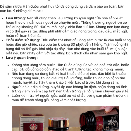
Để sâm nước Hàn Quốc phát huy tối đa công dụng và đảm bảo an toàn, bạn
cần lưu ý những điểm sau:
Liều lượng:
Nên sử dụng theo liều lượng khuyến nghị của nhà sản xuất
hoặc theo chỉ dẫn của người có chuyên môn. Thông thường, người lớn có
thể dùng khoảng 50-100ml mỗi ngày, chia làm 1-2 lần. Không nên lạm dụng
vì có thể gây ra tác dụng phụ như cảm giác nóng trong, đau đầu, mất ngủ,
hoặc rối loạn tiêu hóa.
Thời điểm sử dụng:
Thời điểm tốt nhất để uống sâm nước là vào buổi sáng
hoặc đầu giờ chiều, sau bữa ăn khoảng 30 phút đến 1 tiếng. Tránh uống khi
bụng đói có thể gây khó chịu dạ dày. Hạn chế dùng vào buổi tối muộn, đặc
biệt nếu bạn nhạy cảm với tác dụng kích thích của nhân sâm gây khó ngủ.
Lưu ý quan trọng:
Không nên uống sâm nước Hàn Quốc cùng lúc với cà phê, trà đặc, hoặc
các loại đồ uống có cồn khác để tránh tương tác không mong muốn.
Nếu bạn đang sử dụng bất kỳ loại thuốc điều trị nào, đặc biệt là thuốc
chống đông máu, thuốc điều trị tiểu đường, hoặc thuốc cho bệnh tim
mạch, huyết áp, hãy tham khảo ý kiến bác sĩ trước khi dùng sâm.
Người có cơ địa dị ứng, huyết áp cao không ổn định, hoặc đang có tình
trạng viêm nhiễm cấp tính nên thận trọng và hỏi ý kiến chuyên gia y tế.
Luôn kiểm tra kỹ nguồn gốc, xuất xứ và chất lượng sản phẩm trước khi
mua để tránh hàng giả, hàng kém chất lượng.