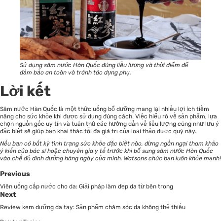
Sử dụng sâm nước Hàn Quốc đúng liều lượng và thời điểm để
đảm bảo an toàn và tránh tác dụng phụ.
Lời kết
Sâm nước Hàn Quốc là một thức uống bổ dưỡng mang lại nhiều lợi ích tiềm
năng cho sức khỏe khi được sử dụng đúng cách. Việc hiểu rõ về sản phẩm, lựa
chọn nguồn gốc uy tín và tuân thủ các hướng dẫn về liều lượng cũng như lưu ý
đặc biệt sẽ giúp bạn khai thác tối đa giá trị của loại thảo dược quý này.
Nếu bạn có bất kỳ tình trạng sức khỏe đặc biệt nào, đừng ngần ngại tham khảo
ý kiến của bác sĩ hoặc chuyên gia y tế trước khi bổ sung sâm nước Hàn Quốc
vào chế độ dinh dưỡng hàng ngày của mình. Watsons chúc bạn luôn khỏe mạnh!
Previous
Viên uống cấp nước cho da: Giải pháp làm đẹp da từ bên trong
Next
Review kem dưỡng da tay: Sản phẩm chăm sóc da không thể thiếu