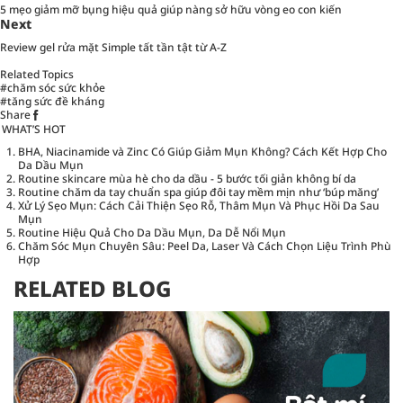
5 mẹo giảm mỡ bụng hiệu quả giúp nàng sở hữu vòng eo con kiến
Next
Review gel rửa mặt Simple tất tần tật từ A-Z
Related Topics
#chăm sóc sức khỏe
#tăng sức đề kháng
Share
WHAT’S HOT
BHA, Niacinamide và Zinc Có Giúp Giảm Mụn Không? Cách Kết Hợp Cho
Da Dầu Mụn
Routine skincare mùa hè cho da dầu - 5 bước tối giản không bí da
Routine chăm da tay chuẩn spa giúp đôi tay mềm mịn như ‘búp măng’
Xử Lý Sẹo Mụn: Cách Cải Thiện Sẹo Rỗ, Thâm Mụn Và Phục Hồi Da Sau
Mụn
Routine Hiệu Quả Cho Da Dầu Mụn, Da Dễ Nổi Mụn
Chăm Sóc Mụn Chuyên Sâu: Peel Da, Laser Và Cách Chọn Liệu Trình Phù
Hợp
RELATED BLOG