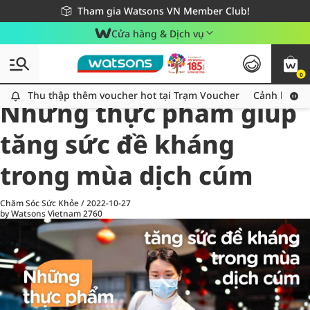
Giao hàng nhanh 24h - Áp dụng khu vực TP. Hồ Chí Minh
Miễn phí giao hàng cho đơn hàng từ 249,000Đ
Tham gia Watsons VN Member Club!
Cửa hàng & Dịch vụ
0
All
Chăm Sóc Cá Nhân
Ch
Thu thập thêm voucher hot tại Trạm Voucher
Thu thập thêm voucher hot tại Trạm Voucher
Cảnh báo An
Những thực phẩm giúp
tăng sức đề kháng
trong mùa dịch cúm
Chăm Sóc Sức Khỏe
/
2022-10-27
by Watsons Vietnam
2760