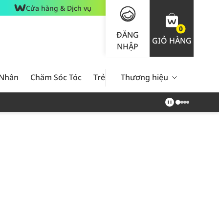
Cửa hàng & Dịch vụ
0
ĐĂNG
GIỎ HÀNG
NHẬP
 Nhân
Chăm Sóc Tóc
Trẻ Em
Thương hiệu
Nam Giới
Chăm Sóc 