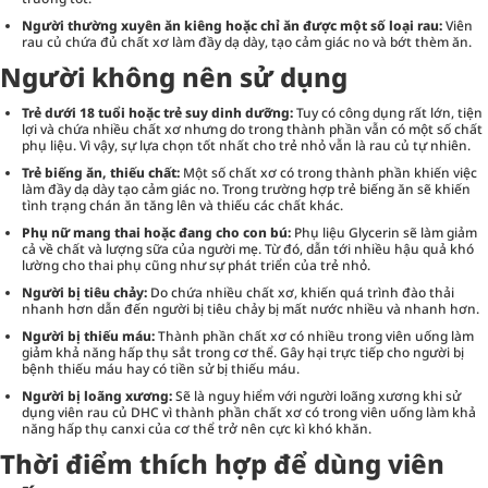
Người thường xuyên ăn kiêng hoặc chỉ ăn được một số loại rau:
Viên
rau củ chứa đủ chất xơ làm đầy dạ dày, tạo cảm giác no và bớt thèm ăn.
Người không nên sử dụng
Trẻ dưới 18 tuổi hoặc trẻ suy dinh dưỡng:
Tuy có công dụng rất lớn, tiện
lợi và chứa nhiều chất xơ nhưng do trong thành phần vẫn có một số chất
phụ liệu. Vì vậy, sự lựa chọn tốt nhất cho trẻ nhỏ vẫn là rau củ tự nhiên.
Trẻ biếng ăn, thiếu chất:
Một số chất xơ có trong thành phần khiến việc
làm đầy dạ dày tạo cảm giác no. Trong trường hợp trẻ biếng ăn sẽ khiến
tình trạng chán ăn tăng lên và thiếu các chất khác.
Phụ nữ mang thai hoặc đang cho con bú:
Phụ liệu Glycerin sẽ làm giảm
cả về chất và lượng sữa của người mẹ. Từ đó, dẫn tới nhiều hậu quả khó
lường cho thai phụ cũng như sự phát triển của trẻ nhỏ.
Người bị tiêu chảy:
Do chứa nhiều chất xơ, khiến quá trình đào thải
nhanh hơn dẫn đến người bị tiêu chảy bị mất nước nhiều và nhanh hơn.
Người bị thiếu máu:
Thành phần chất xơ có nhiều trong viên uống làm
giảm khả năng hấp thụ sắt trong cơ thể. Gây hại trực tiếp cho người bị
bệnh thiếu máu hay có tiền sử bị thiếu máu.
Người bị loãng xương:
Sẽ là nguy hiểm với người loãng xương khi sử
dụng viên rau củ DHC vì thành phần chất xơ có trong viên uống làm khả
năng hấp thụ canxi của cơ thể trở nên cực kì khó khăn.
Thời điểm thích hợp để dùng viên