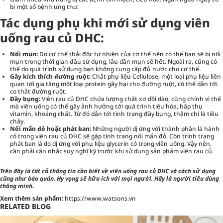
bị một số bệnh ung thư.
Tác dụng phụ khi mới sử dụng viên
uống rau củ DHC:
Nổi mụn:
Do cơ chế thải độc tự nhiên của cơ thể nên có thể bạn sẽ bị nổi
mụn trong thời gian đầu sử dụng, lâu dần mụn sẽ hết. Ngoài ra, cũng có
thể do quá trình sử dụng bạn không cung cấp đủ nước cho cơ thể.
Gây kích thích đường ruột:
Chất phụ liệu Cellulose, một loại phụ liệu liên
quan tới gia tăng một loại protein gây hại cho đường ruột, có thể dẫn tới
co thắt đường ruột.
Đầy bụng:
Viên rau củ DHC chứa lượng chất xơ dồi dào, cũng chính vì thế
mà viên uống có thể gây ảnh hưởng tới quá trình tiêu hóa, hấp thụ
vitamin, khoáng chất. Từ đó dẫn tới tình trạng đầy bụng, thậm chí là tiêu
chảy.
Nổi mẩn đỏ hoặc phát ban:
Những người dị ứng với thành phần lá hành
có trong viên rau củ DHC sẽ gặp tình trạng nổi mẩn đỏ. Còn trình trạng
phát ban là do dị ứng với phụ liệu glycerin có trong viên uống. Vậy nên,
cần phải cân nhắc suy nghĩ kỹ trước khi sử dụng sản phẩm viên rau củ.
Trên đây là tất cả thông tin cần biết về viên uống rau củ DHC và cách sử dụng
cũng như bảo quản. Hy vọng sẽ hữu ích với mọi người. Hãy là người tiêu dùng
thông minh.
Xem thêm sản phẩm:
https://www.watsons.vn
RELATED BLOG