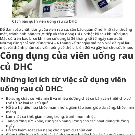
Cách bảo quản viên uống rau củ DHC
Để đảm bảo chất lượng của viên rau củ, cần bảo quản ở nơi khô ráo, thoáng
mát, tránh ánh nắng trực tiếp và cần đóng túi zip thật kỹ sau khi sử dụng.
Mặc dù trên bao bì có khi hạn sử dụng là 36 tháng kể từ ngày sản xuất.
Nhưng cũng chỉ nên dùng từ 4 – 6 tháng kể từ ngày mở bao bì vì đề quá lâu
một vài thành phần của viên uống có thể bị biến đổi và gây hại cho sức khỏe.
Công dụng của viên uống rau
củ DHC
Những lợi ích từ việc sử dụng viên
uống rau củ DHC:
Bổ sung chất xơ, vitamin E và nhiều dưỡng chất cơ bản cần thiết cho cơ
thể từ 32 loại rau củ quả.
Hỗ trợ hệ tiêu hóa khỏe mạnh hơn, giảm táo bón, giúp da sáng, khỏe, mịn
màng.
Làm mát cơ thể, giảm nóng trong, tránh mụn nhiệt
Tăng cường sức khỏe, cung cấp năng lượng cho các hoạt động thường
ngày
Hỗ trợ kiểm soát cân nặng cho người dư thừa cân
Giảm thiểu khả năng bị các bệnh tim mạch, tiêu hóa. Ngăn ngừa nguy cơ