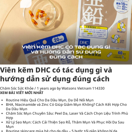
Viên kẽm DHC có tác dụng gì và
hướng dẫn sử dụng đúng cách
Chăm Sóc Sức Khỏe
/
1 years ago
by Watsons Vietnam
114330
XEM BÀI VIẾT MỚI NHẤT
Routine Hiệu Quả Cho Da Dầu Mụn, Da Dễ Nổi Mụn
BHA, Niacinamide và Zinc Có Giúp Giảm Mụn Không? Cách Kết Hợp Cho
Da Dầu Mụn
Chăm Sóc Mụn Chuyên Sâu: Peel Da, Laser Và Cách Chọn Liệu Trình Phù
Hợp
Xử Lý Sẹo Mụn: Cách Cải Thiện Sẹo Rỗ, Thâm Mụn Và Phục Hồi Da Sau
Mụn
Routine skincare mùa hè cho da dầu – 5 bước tối giản không bí da