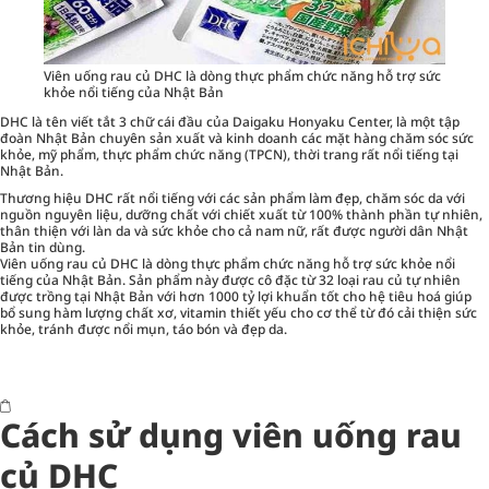
Viên uống rau củ DHC là dòng thực phẩm chức năng hỗ trợ sức
khỏe nổi tiếng của Nhật Bản
DHC là tên viết tắt 3 chữ cái đầu của Daigaku Honyaku Center, là một tập
đoàn Nhật Bản chuyên sản xuất và kinh doanh các mặt hàng chăm sóc sức
khỏe, mỹ phẩm, thực phẩm chức năng (TPCN), thời trang rất nổi tiếng tại
Nhật Bản.
Thương hiệu DHC rất nổi tiếng với các sản phẩm làm đẹp, chăm sóc da với
nguồn nguyên liệu, dưỡng chất với chiết xuất từ 100% thành phần tự nhiên,
thân thiện với làn da và sức khỏe cho cả nam nữ, rất được người dân Nhật
Bản tin dùng.
Viên uống rau củ DHC
là dòng thực phẩm chức năng hỗ trợ sức khỏe nổi
tiếng của Nhật Bản. Sản phẩm này được cô đặc từ 32 loại rau củ tự nhiên
được trồng tại Nhật Bản với hơn 1000 tỷ lợi khuẩn tốt cho hệ tiêu hoá giúp
bổ sung hàm lượng chất xơ, vitamin thiết yếu cho cơ thể từ đó cải thiện sức
khỏe, tránh được nổi mụn, táo bón và đẹp da.
Cách sử dụng viên uống rau
củ DHC