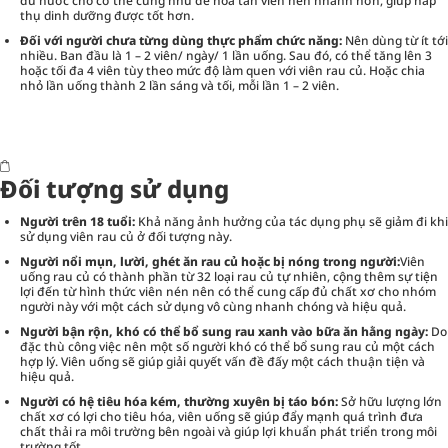
đủ nước cho cơ thể cũng như để hòa tan viên nén nhanh hơn, giúp hấp
thụ dinh dưỡng được tốt hơn.
Đối với người chưa từng dùng thực phẩm chức năng:
Nên dùng từ ít tới
nhiều. Ban đầu là 1 – 2 viên/ ngày/ 1 lần uống. Sau đó, có thể tăng lên 3
hoặc tối đa 4 viên tùy theo mức độ làm quen với viên rau củ. Hoặc chia
nhỏ lần uống thành 2 lần sáng và tối, mỗi lần 1 – 2 viên.
Đối tượng sử dụng
Người trên 18 tuổi:
Khả năng ảnh hưởng của tác dụng phụ sẽ giảm đi khi
sử dụng viên rau củ ở đối tượng này.
Người nổi mụn, lười, ghét ăn rau củ hoặc bị nóng trong người:
Viên
uống rau củ
có thành phần từ 32 loại rau củ tự nhiên, cộng thêm sự tiện
lợi đến từ hình thức viên nén nên có thể cung cấp đủ chất xơ cho nhóm
người này với một cách sử dụng vô cùng nhanh chóng và hiệu quả.
Người bận rộn, khó có thể bổ sung rau xanh vào bữa ăn hằng ngày:
Do
đặc thù công việc nên một số người khó có thể bổ sung rau củ một cách
hợp lý. Viên uống sẽ giúp giải quyết vấn đề đấy một cách thuận tiện và
hiệu quả.
Người có hệ tiêu hóa kém, thường xuyên bị táo bón:
Sở hữu lượng lớn
chất xơ có lợi cho tiêu hóa, viên uống sẽ giúp đẩy mạnh quá trình đưa
chất thải ra môi trường bên ngoài và giúp lợi khuẩn phát triển trong môi
trường tốt.