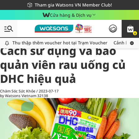
Giao hàng nhanh 24h - Áp dụng khu vực TP. Hồ Chí Minh
Miễn phí giao hàng cho đơn hàng từ 249,000Đ
Tham gia Watsons VN Member Club!
Cửa hàng & Dịch vụ
0
All
Chăm Sóc Cá Nhân
Ch
Thu thập thêm voucher hot tại Trạm Voucher
Thu thập thêm voucher hot tại Trạm Voucher
Cảnh báo An
Cách sử dụng và bảo
quản viên rau uống củ
DHC hiệu quả
Chăm Sóc Sức Khỏe
/
2023-07-17
by Watsons Vietnam
32138