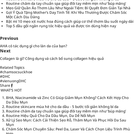
Routine chăm da tay chuẩn spa giúp đôi tay mềm mịn như ‘búp măng’
Mẹo Giữ Quần Áo Thơm Lâu Như Ngoài Tiệm: Bí Quyết Đơn Giản Tại Nhà
Gợi Ý Quà Tặng Mother’s Day Tinh Tế: Khi Yêu Thương Được Chăm Sóc
Một Cách Dịu Dàng
Bật mí 10 mẹo xịt nước hoa đúng cách giúp cơ thể thơm lâu suốt ngày dài
Top 5 dầu gội ngăn rụng tóc hiệu quả và được tin dùng hiện nay
Previous
AHA có tác dụng gì cho làn da của bạn?
Next
Collagen là gì? Công dụng và cách bổ sung collagen hiệu quả
Related Topics
#chamsocsuckhoe
#DHC
#vienuongDHC
Share
WHAT’S HOT
BHA, Niacinamide và Zinc Có Giúp Giảm Mụn Không? Cách Kết Hợp Cho
Da Dầu Mụn
Routine skincare mùa hè cho da dầu - 5 bước tối giản không bí da
Routine chăm da tay chuẩn spa giúp đôi tay mềm mịn như ‘búp măng’
Routine Hiệu Quả Cho Da Dầu Mụn, Da Dễ Nổi Mụn
Xử Lý Sẹo Mụn: Cách Cải Thiện Sẹo Rỗ, Thâm Mụn Và Phục Hồi Da Sau
Mụn
Chăm Sóc Mụn Chuyên Sâu: Peel Da, Laser Và Cách Chọn Liệu Trình Phù
Hợp