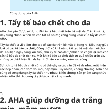
Công dụng của AHA
1.
Tẩy tế bào chết cho da
AHA chủ yếu được sử dụng để tẩy tế bào chết trên bề mặt da. Trên thực tế,
đây cũng chính là tiền đề cho tất cả những công dụng khác của tẩy da chết
AHA.
Tẩy da chết
là việc làm cho các tế bào da trên bề mặt bị bong ra. Điều này giúp
loại bỏ các tế bào da chết, đồng thời có khả năng tái tạo bề mặt da mới cho
da. Khi bạn ngày càng lớn tuổi, chu kỳ tế bào da tự nhiên sẽ chậm lại, làm cho
các tế bào da chết tích tụ. Một khi tế bào da chết tích tụ quá nhiều trên da,
chúng có thể khiến làn da bạn trở nên xỉn màu, kém sức sống.
các nếp nhăn, các đốm đồi mồi, hay mụn. Tuy nhiên, không phải loại AHA nào
cũng có công dụng tẩy da chết như nhau. Nhìn chung, sản phẩm càng chứa
nhiều AHA thì tác dụng tẩy tế bào chết càng mạnh.
2.
AHA giúp dưỡng da trắng
mịn, mềm mượt