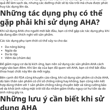
quả để làm sạch da, nhưng các dưỡng chất sẽ bị rửa trôi mà chưa được phát
huy tác dụng lên da.
Những tác dụng phụ có thể
gặp phải khi sử dụng AHA?
Khi sử dụng AHA cho người mới bắt đầu, bạn có thể gặp các tác dụng phụ khi
da đang dần thích nghi với sản phẩm.
Các tác dụng phụ tạm thời có thể xảy ra cho da:
Da nóng bừng
Ngứa da
Da bị rộp
Viêm da (chàm da)
Để giảm nguy cơ da bị kích ứng, bạn nên sử dụng các sản phẩm AHA cách
ngày vào ban đêm. Khi làn da của bạn đã quen với AHA, bạn có thể bắt đầu
thoa hoạt chất này lên da mỗi ngày.
Bên cạnh đó FDA cũng khuyến cáo rằng, khi sử dụng sản phẩm có chứa AHA,
dù bản thân sản phẩm có chỉ số chống nắng hay không, bạn cũng nên kết
hợp dùng thêm với 1 sản phẩm chống nắng chuyên biệt và tăng cường bảo
vệ da khỏi ánh nắng mặt trời tối đa nhằm giảm thiểu nguy cơ hư tổn da do
ánh nắng gây ra.
Những lưu ý cần biết khi sử
dụng AHA