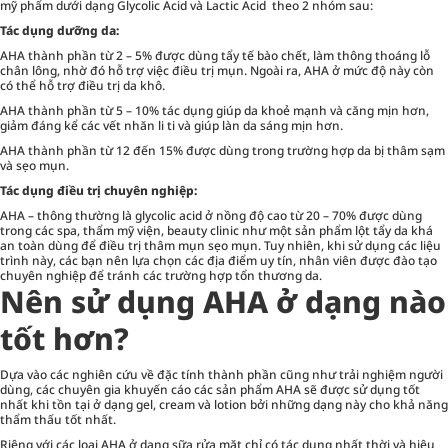
mỹ phẩm dưới dạng Glycolic Acid và Lactic Acid theo 2 nhóm sau:
Tác dụng dưỡng da:
AHA thành phần từ 2 – 5% được dùng tẩy tế bào chết, làm thông thoáng lỗ
chân lông, nhờ đó hỗ trợ việc điều trị mụn. Ngoài ra, AHA ở mức độ này còn
có thể hỗ trợ điều trị da khô.
AHA thành phần từ 5 – 10% tác dụng giúp da khoẻ mạnh và căng mịn hơn,
giảm đáng kể các vết nhăn li ti và giúp làn da sáng mịn hơn.
AHA thành phần từ 12 đến 15% được dùng trong trường hợp da bị thâm sạm
và sẹo mụn.
Tác dụng điều trị chuyên nghiệp:
AHA – thông thường là glycolic acid ở nồng độ cao từ 20 – 70% được dùng
trong các spa, thẩm mỹ viện, beauty clinic như một sản phẩm lột tẩy da khá
an toàn dùng để điều trị thâm mụn sẹo mụn. Tuy nhiên, khi sử dụng các liệu
trình này, các bạn nên lựa chọn các địa điểm uy tín, nhân viên được đào tạo
chuyên nghiệp để tránh các trường hợp tổn thương da.
Nên sử dụng AHA ở dạng nào
tốt hơn?
Dựa vào các nghiên cứu về đặc tính thành phần cũng như trải nghiệm người
dùng, các chuyên gia khuyến cáo các sản phẩm AHA sẽ được sử dụng tốt
nhất khi tồn tại ở dạng gel, cream và lotion bởi những dạng này cho khả năng
thẩm thấu tốt nhất.
Riêng với các loại AHA ở dạng sữa rửa mặt chỉ có tác dụng nhất thời và hiệu