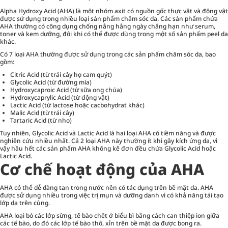
Alpha Hydroxy Acid (AHA) là một nhóm axit có nguồn gốc thực vật và động vật
được sử dụng trong nhiều loại sản phẩm chăm sóc da. Các sản phẩm chứa
AHA thường có công dụng chống nắng hằng ngày chẳng hạn như
serum
,
toner và kem dưỡng, đôi khi có thể được dùng trong một số sản phẩm peel da
khác.
Có 7 loại AHA thường được sử dụng trong các sản phẩm chăm sóc da, bao
gồm:
Citric Acid (từ trái cây họ cam quýt)
Glycolic Acid (từ đường mía)
Hydroxycaproic Acid (từ sữa ong chúa)
Hydroxycaprylic Acid (từ động vật)
Lactic Acid (từ lactose hoặc cacbohydrat khác)
Malic Acid (từ trái cây)
Tartaric Acid (từ nho)
Tuy nhiên, Glycolic Acid và Lactic Acid là hai loại AHA có tiềm năng và được
nghiên cứu nhiều nhất. Cả 2 loại AHA này thường ít khi gây kích ứng da, vì
vậy hầu hết các sản phẩm AHA không kê đơn đều chứa Glycolic Acid hoặc
Lactic Acid.
Cơ chế hoạt động của AHA
AHA có thể dễ dàng tan trong nước nên có tác dụng trên bề mặt da. AHA
được sử dụng nhiều trong việc trị mụn và dưỡng danh vì có khả năng tái tạo
lớp da trên cùng.
AHA loại bỏ các lớp sừng, tế bào chết ở biểu bì bằng cách can thiệp ion giữa
các tế bào, do đó các lớp tế bào thô, xỉn trên bề mặt da được bong ra.