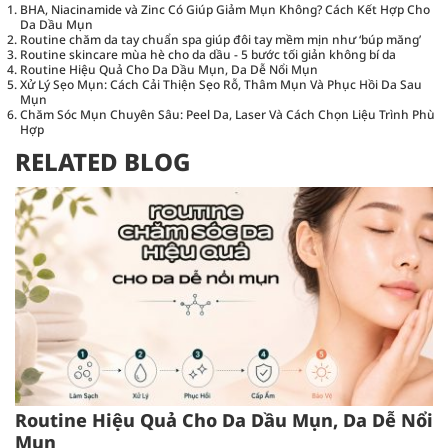
BHA, Niacinamide và Zinc Có Giúp Giảm Mụn Không? Cách Kết Hợp Cho
Da Dầu Mụn
Routine chăm da tay chuẩn spa giúp đôi tay mềm mịn như ‘búp măng’
Routine skincare mùa hè cho da dầu - 5 bước tối giản không bí da
Routine Hiệu Quả Cho Da Dầu Mụn, Da Dễ Nổi Mụn
Xử Lý Sẹo Mụn: Cách Cải Thiện Sẹo Rỗ, Thâm Mụn Và Phục Hồi Da Sau
Mụn
Chăm Sóc Mụn Chuyên Sâu: Peel Da, Laser Và Cách Chọn Liệu Trình Phù
Hợp
RELATED BLOG
Routine Hiệu Quả Cho Da Dầu Mụn, Da Dễ Nổi
Mụn