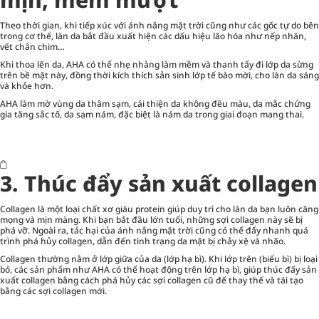
Theo thời gian, khi tiếp xúc với ánh nắng mặt trời cũng như các gốc tự do bên
trong cơ thể, làn da bắt đầu xuất hiện các dấu hiệu lão hóa như nếp nhăn,
vết chân chim…
Khi thoa lên da, AHA có thể nhẹ nhàng làm mềm và thanh tẩy đi lớp da sừng
trên bề mặt này, đồng thời kích thích sản sinh lớp tế bào mời, cho làn da sáng
và khỏe hơn.
AHA làm mờ vùng da thâm sạm, cải thiện da không đều màu, da mắc chứng
gia tăng sắc tố, da sạm nám, đặc biệt là nám da trong giai đoạn mang thai.
3.
Thúc đẩy sản xuất collagen
Collagen là một loại chất xơ giàu protein giúp duy trì cho làn da bạn luôn căng
mọng và mịn màng. Khi bạn bắt đầu lớn tuổi, những sợi collagen này sẽ bị
phá vỡ. Ngoài ra, tác hại của ánh nắng mặt trời cũng có thể đẩy nhanh quá
trình phá hủy collagen, dẫn đến tình trạng da mặt bị chảy xệ và nhão.
Collagen thường nằm ở lớp giữa của da (lớp hạ bì). Khi lớp trên (biểu bì) bị loại
bỏ, các sản phẩm như AHA có thể hoạt động trên lớp hạ bì, giúp thúc đẩy sản
xuất collagen bằng cách phá hủy các sợi collagen cũ để thay thế và tái tạo
bằng các sợi collagen mới.