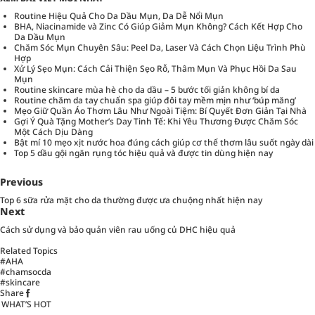
Routine Hiệu Quả Cho Da Dầu Mụn, Da Dễ Nổi Mụn
BHA, Niacinamide và Zinc Có Giúp Giảm Mụn Không? Cách Kết Hợp Cho
Da Dầu Mụn
Chăm Sóc Mụn Chuyên Sâu: Peel Da, Laser Và Cách Chọn Liệu Trình Phù
Hợp
Xử Lý Sẹo Mụn: Cách Cải Thiện Sẹo Rỗ, Thâm Mụn Và Phục Hồi Da Sau
Mụn
Routine skincare mùa hè cho da dầu – 5 bước tối giản không bí da
Routine chăm da tay chuẩn spa giúp đôi tay mềm mịn như ‘búp măng’
Mẹo Giữ Quần Áo Thơm Lâu Như Ngoài Tiệm: Bí Quyết Đơn Giản Tại Nhà
Gợi Ý Quà Tặng Mother’s Day Tinh Tế: Khi Yêu Thương Được Chăm Sóc
Một Cách Dịu Dàng
Bật mí 10 mẹo xịt nước hoa đúng cách giúp cơ thể thơm lâu suốt ngày dài
Top 5 dầu gội ngăn rụng tóc hiệu quả và được tin dùng hiện nay
Previous
Top 6 sữa rửa mặt cho da thường được ưa chuộng nhất hiện nay
Next
Cách sử dụng và bảo quản viên rau uống củ DHC hiệu quả
Related Topics
#AHA
#chamsocda
#skincare
Share
WHAT’S HOT