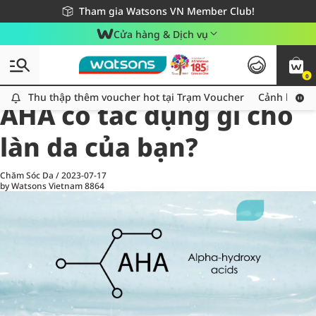
Giao hàng nhanh 24h - Áp dụng khu vực TP. Hồ Chí Minh
Miễn phí giao hàng cho đơn hàng từ 249,000Đ
Tham gia Watsons VN Member Club!
Cửa hàng & Dịch vụ
0
All
Chăm Sóc Cá Nhân
Ch
Thu thập thêm voucher hot tại Trạm Voucher
Thu thập thêm voucher hot tại Trạm Voucher
Cảnh báo An
AHA có tác dụng gì cho
làn da của bạn?
Chăm Sóc Da
/
2023-07-17
by Watsons Vietnam
8864