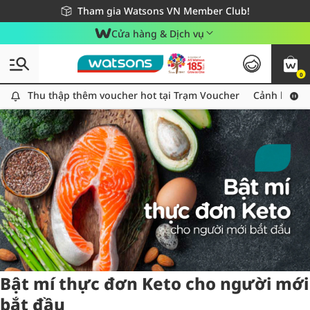
Giao hàng nhanh 24h - Áp dụng khu vực TP. Hồ Chí Minh
Miễn phí giao hàng cho đơn hàng từ 249,000Đ
Tham gia Watsons VN Member Club!
Cửa hàng & Dịch vụ
0
Tag:
keto
5 item(s) found
Thu thập thêm voucher hot tại Trạm Voucher
Thu thập thêm voucher hot tại Trạm Voucher
Cảnh báo An
Bật mí thực đơn Keto cho người mới
bắt đầu