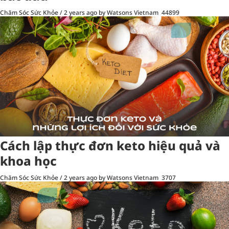
Chăm Sóc Sức Khỏe
/
2 years ago
by Watsons Vietnam
44899
Cách lập thực đơn keto hiệu quả và
khoa học
Chăm Sóc Sức Khỏe
/
2 years ago
by Watsons Vietnam
3707