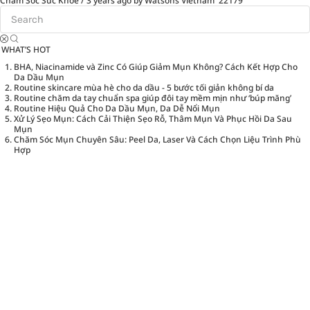
Chăm Sóc Sức Khỏe
/
3 years ago
by Watsons Vietnam
22179
WHAT’S HOT
BHA, Niacinamide và Zinc Có Giúp Giảm Mụn Không? Cách Kết Hợp Cho
Da Dầu Mụn
Routine skincare mùa hè cho da dầu - 5 bước tối giản không bí da
Routine chăm da tay chuẩn spa giúp đôi tay mềm mịn như ‘búp măng’
Routine Hiệu Quả Cho Da Dầu Mụn, Da Dễ Nổi Mụn
Xử Lý Sẹo Mụn: Cách Cải Thiện Sẹo Rỗ, Thâm Mụn Và Phục Hồi Da Sau
Mụn
Chăm Sóc Mụn Chuyên Sâu: Peel Da, Laser Và Cách Chọn Liệu Trình Phù
Hợp