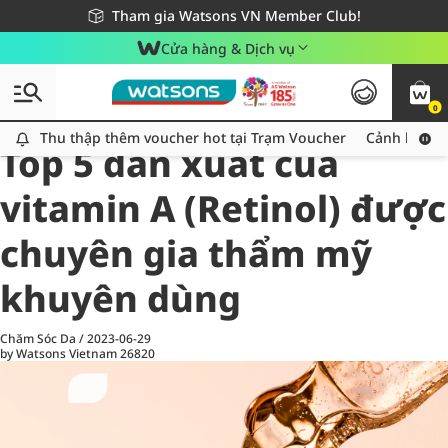
Giao hàng nhanh 24h - Áp dụng khu vực TP. Hồ Chí Minh
Miễn phí giao hàng cho đơn hàng từ 249,000Đ
Tham gia Watsons VN Member Club!
Cửa hàng & Dịch vụ
0
All
Chăm Sóc Cá Nhân
Ch
Thu thập thêm voucher hot tại Trạm Voucher
Thu thập thêm voucher hot tại Trạm Voucher
Cảnh báo An
Top 5 dẫn xuất của
vitamin A (Retinol) được
chuyên gia thẩm mỹ
khuyên dùng
Chăm Sóc Da
/
2023-06-29
by Watsons Vietnam
26820