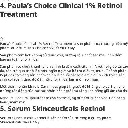
4. Paula’s Choice Clinical 1% Retinol
Treatment
Paula’s Choice Clinical 1% Retinol Treatment là sản phẩm của thương hiệu mỹ
phẩm lâu đời Paula’s Choice có xuất xứ từ Mỹ.
Sản phẩm cam kết không sử dụng cồn, hương liệu, chất tạo màu nên đảm
bảo an toàn cho làn da.
Sản phẩm có chứa thành phần chính là dẫn xuất vitamin A retinol giúp tái tạo
da, cản trở quá trình lão hóa, ngăn ngừa và hỗ trợ điều trị mụn. Thành phần
Peptides có trong sản phẩm chính là chuỗi các acid amin giúp kích thích sản
sinh collagen, tăng độ đàn hồi cho làn da, làm mờ nếp nhăn.
Một thành phần khác là Ceramides giúp tăng sức đề kháng cho da, hạn chế
những tác động của các tác nhân bên ngoài, và tăng khả năng giữ ẩm cho da.
Ngoài ra, Sodium Hyaluronate còn có tác dụng hút ẩm, giữ cho da luôn căng
bóng, mềm mịn.
5. Serum Skinceuticals Retinol
Serum Skinceuticals Retinol là sản phẩm của thương hiệu mỹ phẩm
Skinceuticals đến từ Mỹ.