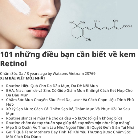
101 những điều bạn cần biết về kem
Retinol
Chăm Sóc Da
/
3 years ago
by Watsons Vietnam
23769
XEM BÀI VIẾT MỚI NHẤT
Routine Hiệu Quả Cho Da Dầu Mụn, Da Dễ Nổi Mụn
BHA, Niacinamide và Zinc Có Giúp Giảm Mụn Không? Cách Kết Hợp Cho
Da Dầu Mụn
Chăm Sóc Mụn Chuyên Sâu: Peel Da, Laser Và Cách Chọn Liệu Trình Phù
Hợp
Xử Lý Sẹo Mụn: Cách Cải Thiện Sẹo Rỗ, Thâm Mụn Và Phục Hồi Da Sau
Mụn
Routine skincare mùa hè cho da dầu – 5 bước tối giản không bí da
Routine chăm da tay chuẩn spa giúp đôi tay mềm mịn như ‘búp măng’
Mẹo Giữ Quần Áo Thơm Lâu Như Ngoài Tiệm: Bí Quyết Đơn Giản Tại Nhà
Gợi Ý Quà Tặng Mother’s Day Tinh Tế: Khi Yêu Thương Được Chăm Sóc
Một Cách Dịu Dàng