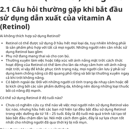
2.1 Câu hỏi thường gặp khi bắt đầu
sử dụng dẫn xuất của vitamin A
(Retinol)
Ai không thích hợp sử dụng Retinol?
Retinol có thể được sử dụng ở hầu hết mọi loại da, tuy nhiên không phải
là sản phẩm phù hợp với tất cả mọi người. Những người nên cân nhắc sử
dụng Retinol bao gồm:
Phụ nữ đang mang thai và cho con bú.
Thường xuyên làm việc hoặc tiếp xúc với ánh nắng mặt trời: cách thức
hoạt động của Retinol có thể làm cho làn da nhạy cảm hơn với ánh nắng
mặt trời, vì vậy để khắc phục tình trạng này, mọi người cần lưu ý phải sử
dụng kem chống nắng có độ quang phổ rộng và bôi lại thường xuyên ngay
cả khi trời không nắng.
Có bệnh ngoài da: Đối với những người có tình trạng da nhạy cảm hoặc dễ
bị kích ứng bởi các sản phẩm dưỡng da, không nên dùng những loại thuốc
bôi có nồng độ mạnh.
Có thể sử dụng Retinol ở độ tuổi nào?
Chưa có nghiên cứu cụ thể nào về việc mọi người nên sử dụng Retinol vào
lúc nào, nhưng hầu hết các bạn nữ hiện tại đều bắt đầu sử dụng Retinol
trong việc dưỡng da từ 18 – 25 tuổi. Đây là độ tuổi mà quá trình tái tạo tế
bào bắt đầu chậm dần lại. Nói một cách đơn giản, đây là sự lựa chọn tốt
nhất cho những người đã qua thời kỳ bị nổi mụn.