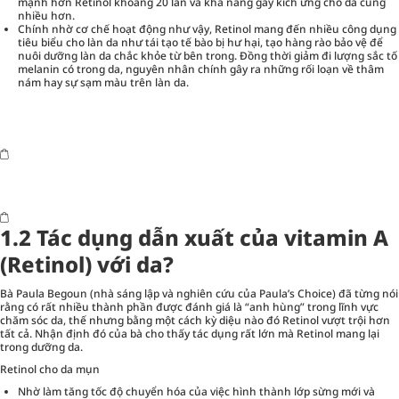
mạnh hơn Retinol khoảng 20 lần và khả năng gây kích ứng cho da cũng
nhiều hơn.
Chính nhờ cơ chế hoạt động như vậy, Retinol mang đến nhiều công dụng
tiêu biểu cho làn da như tái tạo tế bào bị hư hại, tạo hàng rào bảo vệ để
nuôi dưỡng làn da chắc khỏe từ bên trong. Đồng thời giảm đi lượng sắc tố
melanin có trong da, nguyên nhân chính gây ra những rối loạn về thâm
nám hay sự sạm màu trên làn da.
1.2 Tác dụng dẫn xuất của vitamin A
(Retinol) với da?
Bà Paula Begoun (nhà sáng lập và nghiên cứu của Paula’s Choice) đã từng nói
rằng có rất nhiều thành phần được đánh giá là “anh hùng” trong lĩnh vực
chăm sóc da, thế nhưng bằng một cách kỳ diệu nào đó Retinol vượt trội hơn
tất cả. Nhận định đó của bà cho thấy tác dụng rất lớn mà Retinol mang lại
trong dưỡng da.
Retinol cho da mụn
Nhờ làm tăng tốc độ chuyển hóa của việc hình thành lớp sừng mới và