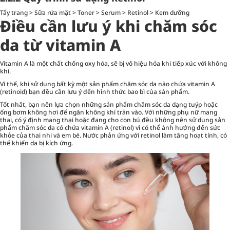
Tẩy trang > Sữa rửa mặt > Toner > Serum > Retinol > Kem dưỡng
Điều cần lưu ý khi chăm sóc
da từ vitamin A
Vitamin A là một chất chống oxy hóa, sẽ bị vô hiệu hóa khi tiếp xúc với không
khí.
Vì thế, khi sử dụng bất kỳ một sản phẩm chăm sóc da nào chứa vitamin A
(retinoid) bạn đều cần lưu ý đến hình thức bao bì của sản phẩm.
Tốt nhất, bạn nên lựa chọn những sản phẩm chăm sóc da dạng tuýp hoặc
ống bơm không hơi để ngăn không khí tràn vào. Với những phụ nữ mang
thai, có ý định mang thai hoặc đang cho con bú đều không nên sử dụng sản
phẩm chăm sóc da có chứa vitamin A (retinol) vì có thể ảnh hưởng đến sức
khỏe của thai nhi và em bé. Nước phản ứng với retinol làm tăng hoạt tính, có
thể khiến da bị kích ứng.