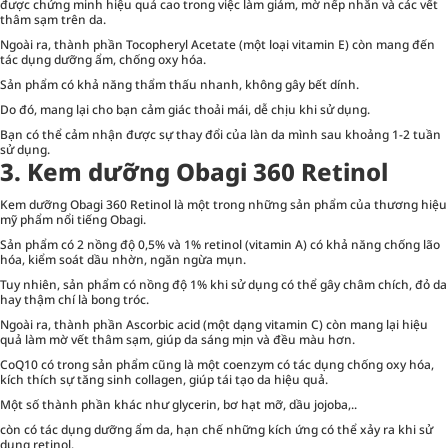
được chứng minh hiệu quả cao trong việc làm giảm, mờ nếp nhăn và các vết
thâm sạm trên da.
Ngoài ra, thành phần Tocopheryl Acetate (một loại vitamin E) còn mang đến
tác dụng dưỡng ẩm, chống oxy hóa.
Sản phẩm có khả năng thẩm thấu nhanh, không gây bết dính.
Do đó, mang lại cho bạn cảm giác thoải mái, dễ chịu khi sử dụng.
Bạn có thể cảm nhận được sự thay đổi của làn da mình sau khoảng 1-2 tuần
sử dụng.
3. Kem dưỡng Obagi 360 Retinol
Kem dưỡng Obagi 360 Retinol là một trong những sản phẩm của thương hiệu
mỹ phẩm nổi tiếng Obagi.
Sản phẩm có 2 nồng độ 0,5% và 1% retinol (vitamin A) có khả năng chống lão
hóa, kiểm soát dầu nhờn, ngăn ngừa mụn.
Tuy nhiên, sản phẩm có nồng độ 1% khi sử dụng có thể gây châm chích, đỏ da
hay thậm chí là bong tróc.
Ngoài ra, thành phần Ascorbic acid (một dạng vitamin C) còn mang lại hiệu
quả làm mờ vết thâm sạm, giúp da sáng mịn và đều màu hơn.
CoQ10 có trong sản phẩm cũng là một coenzym có tác dụng chống oxy hóa,
kích thích sự tăng sinh collagen, giúp tái tạo da hiệu quả.
Một số thành phần khác như glycerin, bơ hạt mỡ, dầu jojoba,..
còn có tác dụng dưỡng ẩm da, hạn chế những kích ứng có thể xảy ra khi sử
dụng retinol.