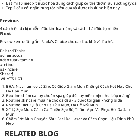
Bật mí 10 mẹo xịt nước hoa đúng cách giúp cơ thể thơm lâu suốt ngày dài
Top 5 dầu gội ngăn rụng tóc hiệu quả và được tin dùng hiện nay
Previous
4 dấu hiệu da bị nhiễm độc kim loại nặng và cách thải độc tự nhiên
Next
Review kem dưỡng ẩm Paula's Choice cho da dầu, khô và lão hóa
Related Topics
#chamsocda
#danxuatvitaminA
#retinol
#skincare
Share
WHAT’S HOT
BHA, Niacinamide và Zinc Có Giúp Giảm Mụn Không? Cách Kết Hợp Cho
Da Dầu Mụn
Routine chăm da tay chuẩn spa giúp đôi tay mềm mịn như ‘búp măng’
Routine skincare mùa hè cho da dầu - 5 bước tối giản không bí da
Routine Hiệu Quả Cho Da Dầu Mụn, Da Dễ Nổi Mụn
Xử Lý Sẹo Mụn: Cách Cải Thiện Sẹo Rỗ, Thâm Mụn Và Phục Hồi Da Sau
Mụn
Chăm Sóc Mụn Chuyên Sâu: Peel Da, Laser Và Cách Chọn Liệu Trình Phù
Hợp
RELATED BLOG