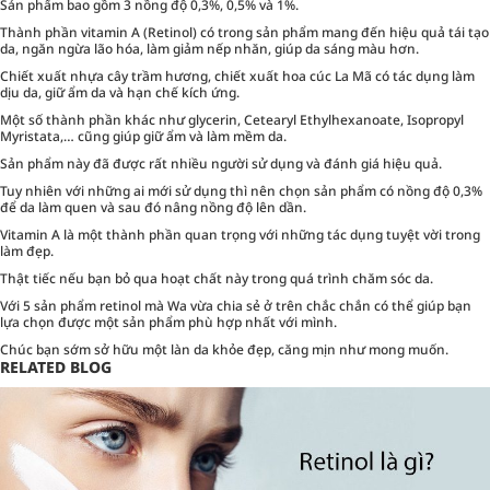
Sản phẩm bao gồm 3 nồng độ 0,3%, 0,5% và 1%.
Thành phần vitamin A (Retinol) có trong sản phẩm mang đến hiệu quả tái tạo
da, ngăn ngừa lão hóa, làm giảm nếp nhăn, giúp da sáng màu hơn.
Chiết xuất nhựa cây trầm hương, chiết xuất hoa cúc La Mã có tác dụng làm
dịu da, giữ ẩm da và hạn chế kích ứng.
Một số thành phần khác như glycerin, Cetearyl Ethylhexanoate, Isopropyl
Myristata,… cũng giúp giữ ẩm và làm mềm da.
Sản phẩm này đã được rất nhiều người sử dụng và đánh giá hiệu quả.
Tuy nhiên với những ai mới sử dụng thì nên chọn sản phẩm có nồng độ 0,3%
để da làm quen và sau đó nâng nồng độ lên dần.
Vitamin A là một thành phần quan trọng với những tác dụng tuyệt vời trong
làm đẹp.
Thật tiếc nếu bạn bỏ qua hoạt chất này trong quá trình chăm sóc da.
Với 5 sản phẩm retinol mà Wa vừa chia sẻ ở trên chắc chắn có thể giúp bạn
lựa chọn được một sản phẩm phù hợp nhất với mình.
Chúc bạn sớm sở hữu một làn da khỏe đẹp, căng mịn như mong muốn.
RELATED BLOG