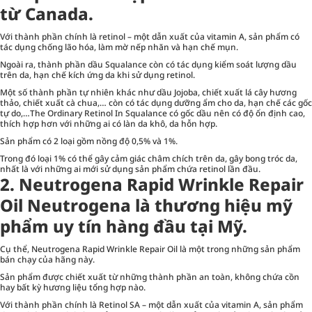
từ Canada.
Với thành phần chính là retinol – một dẫn xuất của vitamin A, sản phẩm có
tác dụng chống lão hóa, làm mờ nếp nhăn và hạn chế mụn.
Ngoài ra, thành phần dầu Squalance còn có tác dụng kiểm soát lượng dầu
trên da, hạn chế kích ứng da khi sử dụng retinol.
Một số thành phần tự nhiên khác như dầu Jojoba, chiết xuất lá cây hương
thảo, chiết xuất cà chua,… còn có tác dụng dưỡng ẩm cho da, hạn chế các gốc
tự do,…The Ordinary Retinol In Squalance có gốc dầu nên có độ ổn định cao,
thích hợp hơn với những ai có làn da khô, da hỗn hợp.
Sản phẩm có 2 loại gồm nồng độ 0,5% và 1%.
Trong đó loại 1% có thể gây cảm giác châm chích trên da, gây bong tróc da,
nhất là với những ai mới sử dụng sản phẩm chứa retinol lần đầu.
2. Neutrogena Rapid Wrinkle Repair
Oil Neutrogena là thương hiệu mỹ
phẩm uy tín hàng đầu tại Mỹ.
Cụ thể, Neutrogena Rapid Wrinkle Repair Oil là một trong những sản phẩm
bán chạy của hãng này.
Sản phẩm được chiết xuất từ những thành phần an toàn, không chứa cồn
hay bất kỳ hương liệu tổng hợp nào.
Với thành phần chính là Retinol SA – một dẫn xuất của vitamin A, sản phẩm