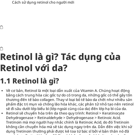
Cách sử dụng retinol cho người mới
Retinol là gì? Tác dụng của
Retinol với da?
1.1 Retinol là gì?
Về cơ bản, Retinol là một loại dẫn xuất của Vitamin A. Chúng hoạt động
bằng cách trung hòa các gốc tự do có trong da, những gốc có thể gây tổn
thương đến tế bào collagen. Thay vì loại bỏ tế bào da chết như nhiều sản
phẩm đặc trị mụn và chống lão hóa khác, các phân tử nhỏ tạo nên retinol
sẽ đi sâu dưới lớp biểu bì (lớp ngoài cùng của da) đến lớp hạ bì của da.
Retinol sẽ chuyển hóa trên da theo quy trình: Retinol > Keratinocyte
Dehydrogenase > Retinaldehyde > Dehydrogenase > Retinoic Acid.
Tretinoin mà mọi người hay nhắc chính là Retinoic Acid, do đó Tretinoin
không cần chuyển hóa mà sẽ tác dụng ngay trên da. Dẫn đến việc khi sử
dụng Tretinoin thường phải được kê toa từ bác sĩ bởi vì bản thân nó đã