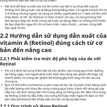
Dùng Retinol bao lâu mới có sự cải thiện?
Rất khó để đưa ra một câu trả lời chính xác bởi vì sự thay đổi này sẽ
không tính bằng tuần mà là bằng tháng bằng năm. Có người nhanh thì từ
3-4 tháng nhưng ngược lại cũng có nhiều người phải từ 1 năm trở lên mới
thấy được rõ rệt. Dù Retinol có thần thánh cỡ nào, nó cũng không thể
làm da bạn đẹp tức khắc trong vài tuần sử dụng. Nếu có những thứ khiến
da bạn đẹp lên ngay thì chỉ có kem trộn, rượu thuốc,…và bạn cũng biết
hậu quả rồi đó.
2.2 Hướng dẫn sử dụng dẫn xuất của
vitamin A (Retinol) đúng cách từ cơ
bản đến nâng cao
2.2.1 Phải kiểm tra mức độ phù hợp của da với
Retinol
Khi có ý định bổ sung thêm bất kỳ sản phẩm nào trong quy trình dưỡng
da hằng ngày, mọi người phải luôn đảm bảo rằng sản phẩm đó hoặc các
thành phần có trong sản phẩm đó không gây kích ứng cho làn da của
chúng ta.
Bạn có thể kiểm tra Retinol có phù hợp với làn da của bản thân bằng cách
lấy một lượng nhỏ thoa lên vùng xương quai hàm, tránh để vùng da này
tiếp xúc với ánh nắng mặt trời trong vòng 24 tiếng sau đó. Nếu như vùng
da không có bất kỳ dấu hiệu nào sưng đỏ hoặc mẩn ngứa thì bạn có thể
yên tâm bôi Retinol lên khắp mặt cho lần sử dụng tiếp theo.
2.2.2 Quy trình sử dụng Retinol