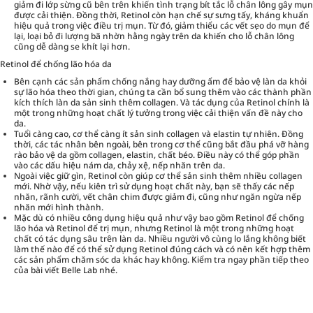
giảm đi lớp sừng cũ bên trên khiến tình trạng bít tắc lỗ chân lông gây mụn
được cải thiện. Đồng thời, Retinol còn hạn chế sự sưng tấy, kháng khuẩn
hiệu quả trong việc điều trị mụn. Từ đó, giảm thiểu các vết sẹo do mụn để
lại, loại bỏ đi lượng bã nhờn hằng ngày trên da khiến cho lỗ chân lông
cũng dễ dàng se khít lại hơn.
Retinol để chống lão hóa da
Bên cạnh các sản phẩm chống nắng hay dưỡng ẩm để bảo vệ làn da khỏi
sự lão hóa theo thời gian, chúng ta cần bổ sung thêm vào các thành phần
kích thích làn da sản sinh thêm collagen. Và tác dụng của Retinol chính là
một trong những hoạt chất lý tưởng trong việc cải thiện vấn đề này cho
da.
Tuổi càng cao, cơ thể càng ít sản sinh collagen và elastin tự nhiên. Đồng
thời, các tác nhân bên ngoài, bên trong cơ thể cũng bắt đầu phá vỡ hàng
rào bảo vệ da gồm collagen, elastin, chất béo. Điều này có thể góp phần
vào các dấu hiệu nám da, chảy xệ, nếp nhăn trên da.
Ngoài việc giữ gìn, Retinol còn giúp cơ thể sản sinh thêm nhiều collagen
mới. Nhờ vậy, nếu kiên trì sử dụng hoạt chất này, bạn sẽ thấy các nếp
nhăn, rãnh cười, vết chân chim được giảm đi, cũng như ngăn ngừa nếp
nhăn mới hình thành.
Mặc dù có nhiều công dụng hiệu quả như vậy bao gồm Retinol để chống
lão hóa và Retinol để trị mụn, nhưng Retinol là một trong những hoạt
chất có tác dụng sâu trên làn da. Nhiều người vô cùng lo lắng không biết
làm thế nào để có thể sử dụng Retinol đúng cách và có nên kết hợp thêm
các sản phẩm chăm sóc da khác hay không. Kiểm tra ngay phần tiếp theo
của bài viết Belle Lab nhé.