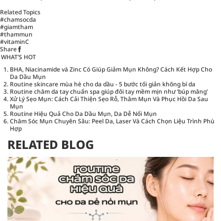
Related Topics
#chamsocda
#giamtham
#thammun
#vitaminC
Share
WHAT’S HOT
BHA, Niacinamide và Zinc Có Giúp Giảm Mụn Không? Cách Kết Hợp Cho
Da Dầu Mụn
Routine skincare mùa hè cho da dầu - 5 bước tối giản không bí da
Routine chăm da tay chuẩn spa giúp đôi tay mềm mịn như ‘búp măng’
Xử Lý Sẹo Mụn: Cách Cải Thiện Sẹo Rỗ, Thâm Mụn Và Phục Hồi Da Sau
Mụn
Routine Hiệu Quả Cho Da Dầu Mụn, Da Dễ Nổi Mụn
Chăm Sóc Mụn Chuyên Sâu: Peel Da, Laser Và Cách Chọn Liệu Trình Phù
Hợp
RELATED BLOG