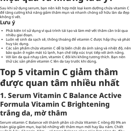
Sau khi sử dụng serum, bạn nên kết hợp một loại kem dưỡng chứa vitamin C
để tăng cường khả năng giảm thâm mụn và nhanh chóng sỡ hữu làn da đẹp
không tì vết.
Lưu ý
Phải kiên trì sử dụng vì quá trình tái tạo và làm mờ vết thâm cần trải qua
nhiều giai đoạn.
Luôn vệ sinh da sạch sẽ, thông thoáng để vitamin C được hấp thụ và phát
huy tác dụng.
Các sản phẩm chứa vitamin C dễ bị biến chất do ánh sáng và nhiệt độ, nên
bảo quản ở ngăn mát tủ lạnh, hạn chế tiếp xúc trực tiếp với ánh nắng.
Với làn da quá nhạy cảm, vitamin C đôi khi không tương thích. Bạn nên
thử các sản phẩm vitamin C lên da tay trước khi dùng.
Top 5 vitamin C giảm thâm
được quan tâm nhiều nhất
1. Serum Vitamin C Balance Active
Formula Vitamin C Brightening
trắng da, mờ thâm
Serum vitamin C Balance
với thành phần có chứa Vitamin C nồng độ 9% an
toàn giúp giảm mụn, loại bỏ những vết thâm mụn mới hay lâu năm. Chiết