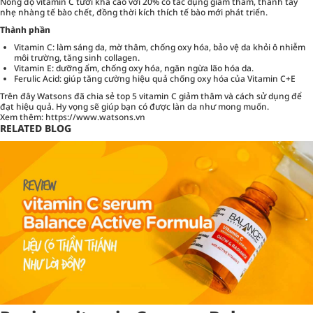
Nồng độ vitamin C tươi khá cao với 20% có tác dụng giảm thâm, thanh tẩy
nhẹ nhàng tế bào chết, đồng thời kích thích tế bào mới phát triển.
Thành phần
Vitamin C: làm sáng da, mờ thâm, chống oxy hóa, bảo vệ da khỏi ô nhiễm
môi trường, tăng sinh collagen.
Vitamin E: dưỡng ẩm, chống oxy hóa, ngăn ngừa lão hóa da.
Ferulic Acid: giúp tăng cường hiệu quả chống oxy hóa của Vitamin C+E
Trên đây Watsons đã chia sẻ top 5 vitamin C giảm thâm và cách sử dụng để
đạt hiệu quả. Hy vọng sẽ giúp bạn có được làn da như mong muốn.
Xem thêm:
https://www.watsons.vn
RELATED BLOG