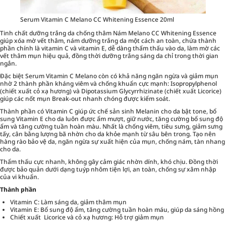
Serum Vitamin C Melano CC Whitening Essence 20ml
Tinh chất dưỡng trắng da chống thâm Nám Melano CC Whitening Essence
giúp xóa mờ vết thâm, nám dưỡng trắng da một cách an toàn, chứa thành
phần chính là vitamin C và vitamin E, dễ dàng thẩm thấu vào da, làm mờ các
vết thâm mụn hiệu quả, đồng thời dưỡng trắng sáng da chỉ trong thời gian
ngắn.
Đặc biệt Serum Vitamin C Melano còn có khả năng ngăn ngừa và giảm mụn
nhờ 2 thành phần kháng viêm và chống khuẩn cực mạnh: Isopropylphenol
(chiết xuất cỏ xạ hương) và Dipotassium Glycyrrhizinate (chiết xuất Licorice)
giúp các nốt mụn Break-out nhanh chóng được kiểm soát.
Thành phần có Vitamin C giúp ức chế sản sinh Melanin cho da bật tone, bổ
sung Vitamin E cho da luôn được ẩm mượt, giữ nước, tăng cường bổ sung độ
ẩm và tăng cường tuần hoàn màu. Nhất là chống viêm, tiêu sưng, giảm sưng
tấy, cân bằng lượng bã nhờn cho da khỏe mạnh từ sâu bên trong. Tạo nên
hàng rào bảo vệ da, ngăn ngừa sự xuất hiện của mụn, chống nám, tàn nhang
cho da.
Thẩm thấu cực nhanh, không gây cảm giác nhờn dính, khó chịu. Đồng thời
được bảo quản dưới dạng tuýp nhôm tiện lợi, an toàn, chống sự xâm nhập
của vi khuẩn.
Thành phần
Vitamin C: Làm sáng da, giảm thâm mụn
Vitamin E: Bổ sung độ ẩm, tăng cường tuần hoàn máu, giúp da sáng hồng
Chiết xuất Licorice và cỏ xạ hương: Hỗ trợ giảm mụn