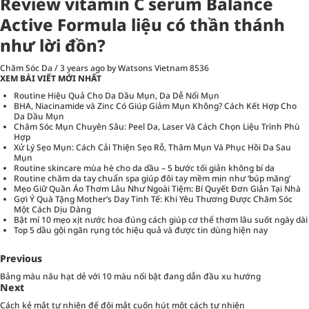
Review vitamin C serum Balance
Active Formula liệu có thần thánh
như lời đồn?
Chăm Sóc Da
/
3 years ago
by Watsons Vietnam
8536
XEM BÀI VIẾT MỚI NHẤT
Routine Hiệu Quả Cho Da Dầu Mụn, Da Dễ Nổi Mụn
BHA, Niacinamide và Zinc Có Giúp Giảm Mụn Không? Cách Kết Hợp Cho
Da Dầu Mụn
Chăm Sóc Mụn Chuyên Sâu: Peel Da, Laser Và Cách Chọn Liệu Trình Phù
Hợp
Xử Lý Sẹo Mụn: Cách Cải Thiện Sẹo Rỗ, Thâm Mụn Và Phục Hồi Da Sau
Mụn
Routine skincare mùa hè cho da dầu – 5 bước tối giản không bí da
Routine chăm da tay chuẩn spa giúp đôi tay mềm mịn như ‘búp măng’
Mẹo Giữ Quần Áo Thơm Lâu Như Ngoài Tiệm: Bí Quyết Đơn Giản Tại Nhà
Gợi Ý Quà Tặng Mother’s Day Tinh Tế: Khi Yêu Thương Được Chăm Sóc
Một Cách Dịu Dàng
Bật mí 10 mẹo xịt nước hoa đúng cách giúp cơ thể thơm lâu suốt ngày dài
Top 5 dầu gội ngăn rụng tóc hiệu quả và được tin dùng hiện nay
Previous
Bảng màu nâu hạt dẻ với 10 màu nổi bật đang dẫn đầu xu hướng
Next
Cách kẻ mắt tự nhiên để đôi mắt cuốn hút một cách tự nhiên