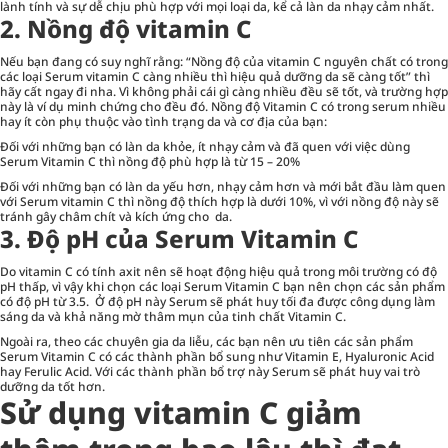
lành tính và sự dễ chịu phù hợp với mọi loại da, kể cả làn da nhạy cảm nhất.
2. Nồng độ vitamin C
Nếu bạn đang có suy nghĩ rằng: “Nồng độ của vitamin C nguyên chất có trong
các loại Serum vitamin C càng nhiều thì hiệu quả dưỡng da sẽ càng tốt” thì
hãy cất ngay đi nha. Vì không phải cái gì càng nhiều đều sẽ tốt, và trường hợp
này là ví dụ minh chứng cho đều đó. Nồng độ Vitamin C có trong serum nhiều
hay ít còn phụ thuộc vào tình trạng da và cơ địa của bạn:
Đối với những bạn có làn da khỏe, ít nhạy cảm và đã quen với việc dùng
Serum Vitamin C thì nồng độ phù hợp là từ 15 – 20%
Đối với những bạn có làn da yếu hơn, nhạy cảm hơn và mới bắt đầu làm quen
với Serum vitamin C thì nồng độ thích hợp là dưới 10%, vì với nồng độ này sẽ
tránh gây châm chít và kích ứng cho da.
3. Độ pH của Serum Vitamin C
Do vitamin C có tính axit nên sẽ hoạt động hiệu quả trong môi trường có độ
pH thấp, vì vậy khi chọn các loại Serum Vitamin C bạn nên chọn các sản phẩm
có độ pH từ 3.5. Ở độ pH này Serum sẽ phát huy tối đa được công dụng làm
sáng da và khả năng mờ thâm mụn của tinh chất Vitamin C.
Ngoài ra, theo các chuyên gia da liễu, các bạn nên ưu tiên các sản phẩm
Serum Vitamin C có các thành phần bổ sung như Vitamin E, Hyaluronic Acid
hay Ferulic Acid. Với các thành phần bổ trợ này Serum sẽ phát huy vai trò
dưỡng da tốt hơn.
Sử dụng vitamin C giảm