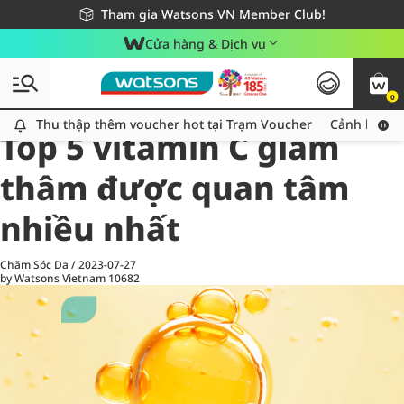
Giao hàng nhanh 24h - Áp dụng khu vực TP. Hồ Chí Minh
Miễn phí giao hàng cho đơn hàng từ 249,000Đ
Tham gia Watsons VN Member Club!
Cửa hàng & Dịch vụ
0
All
Chăm Sóc Cá Nhân
Ch
Thu thập thêm voucher hot tại Trạm Voucher
Thu thập thêm voucher hot tại Trạm Voucher
Cảnh báo An
Top 5 vitamin C giảm
thâm được quan tâm
nhiều nhất
Chăm Sóc Da
/
2023-07-27
by Watsons Vietnam
10682