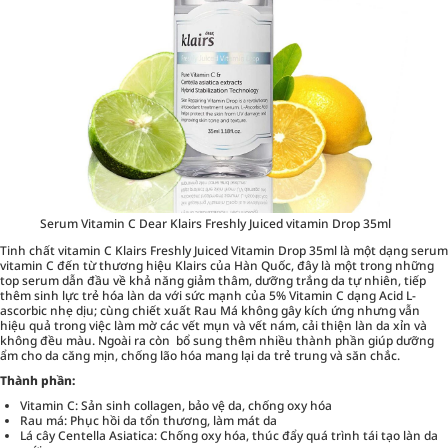
Serum Vitamin C Dear Klairs Freshly Juiced vitamin Drop 35ml
Tinh chất vitamin C Klairs Freshly Juiced Vitamin Drop 35ml là một dạng serum
vitamin C đến từ thương hiệu Klairs của Hàn Quốc, đây là một trong những
top serum dẫn đầu về khả năng giảm thâm, dưỡng trắng da tự nhiên, tiếp
thêm sinh lực trẻ hóa làn da với sức mạnh của 5% Vitamin C dạng Acid L-
ascorbic nhẹ dịu; cùng chiết xuất Rau Má không gây kích ứng nhưng vẫn
hiệu quả trong việc làm mờ các vết mụn và vết nám, cải thiện làn da xỉn và
không đều màu. Ngoài ra còn bổ sung thêm nhiều thành phần giúp dưỡng
ẩm cho da căng mịn, chống lão hóa mang lại da trẻ trung và săn chắc.
Thành phần:
Vitamin C: Sản sinh collagen, bảo vệ da, chống oxy hóa
Rau má: Phục hồi da tổn thương, làm mát da
Lá cây Centella Asiatica: Chống oxy hóa, thúc đẩy quá trình tái tạo làn da