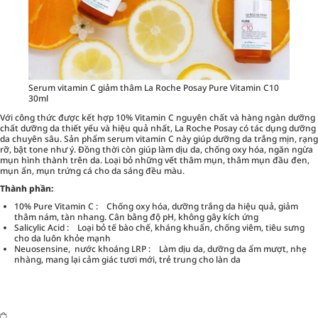
Serum vitamin C giảm thâm La Roche Posay Pure Vitamin C10
30ml
Với công thức được kết hợp 10% Vitamin C nguyên chất và hàng ngàn dưỡng
chất dưỡng da thiết yếu và hiệu quả nhất, La Roche Posay có tác dụng dưỡng
da chuyên sâu. Sản phẩm serum vitamin C này giúp dưỡng da trắng mịn, rạng
rỡ, bật tone như ý. Đồng thời còn giúp làm dịu da, chống oxy hóa, ngăn ngừa
mụn hình thành trên da. Loại bỏ những vết thâm mụn, thâm mụn đầu đen,
mụn ẩn, mụn trứng cá cho da sáng đều màu.
Thành phần:
10% Pure Vitamin C : Chống oxy hóa, dưỡng trắng da hiệu quả, giảm
thâm nám, tàn nhang. Cân bằng độ pH, không gây kích ứng
Salicylic Acid : Loại bỏ tế bào chế, kháng khuẩn, chống viêm, tiêu sưng
cho da luôn khỏe mạnh
Neuosensine, nước khoáng LRP : Làm dịu da, dưỡng da ẩm mượt, nhẹ
nhàng, mang lại cảm giác tươi mới, trẻ trung cho làn da