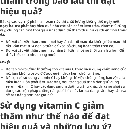
thâm trong bao lâu thì đạt
hiệu quả?
Bất kỳ các loại mỹ phẩm an toàn nào thì chất lượng không thể ngày một,
ngày hai mà phát huy hiệu quả như các sản phẩm kem trộn. Vitamin C cũng
vậy, chúng cần một thời gian nhất định để thẩm thấu và cải thiện tình trạng
da.
Đối với các vết thâm, mụn mới hay làn da tối màu, da không đều màu thì
đều cần mất từ 4 đến 6 tuần để xóa bỏ chúng hoàn toàn trên da.
Đối với các vết thâm, mụn lâu năm thì cần khoảng thời gian lâu hơn để
thấy hiệu quả như mong muốn.
Lưu ý:
Để tạo môi trường lý tưởng cho vitamin C thực hiện đúng chức năng của
nó, bạn không bao giờ được quên thoa kem chống nắng.
Dù bạn có sử dụng vitamin C hay không thì việc chống nắng bảo vệ da là
điều luôn luôn phải làm. Đặc biệt, nếu trong quá trình đang sử dụng
serum vitamin C hay các dạng serum dưỡng trắng khác thì càng phải sử
dụng các biện pháp chống nắng, bởi lúc này làn da đang rất nhạy cảm và
dễ bắt nắng hơn bao giờ hết.
Sử dụng vitamin C giảm
thâm như thế nào để đạt
hiệu quả và những lưu ý?