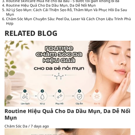
Routine skincare mùa hè cho da dầu - 5 bước tối giản không bí da
Routine Hiệu Quả Cho Da Dầu Mụn, Da Dễ Nổi Mụn
Xử Lý Sẹo Mụn: Cách Cải Thiện Sẹo Rỗ, Thâm Mụn Và Phục Hồi Da Sau
Mụn
Chăm Sóc Mụn Chuyên Sâu: Peel Da, Laser Và Cách Chọn Liệu Trình Phù
Hợp
RELATED BLOG
Routine Hiệu Quả Cho Da Dầu Mụn, Da Dễ Nổi
Mụn
Chăm Sóc Da
/
7 days ago