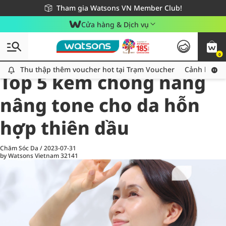
Giao hàng nhanh 24h - Áp dụng khu vực TP. Hồ Chí Minh
Miễn phí giao hàng cho đơn hàng từ 249,000Đ
Tham gia Watsons VN Member Club!
Cửa hàng & Dịch vụ
0
All
Chăm Sóc Cá Nhân
Ch
Thu thập thêm voucher hot tại Trạm Voucher
Thu thập thêm voucher hot tại Trạm Voucher
Cảnh báo An
Top 5 kem chống nắng
nâng tone cho da hỗn
hợp thiên dầu
Chăm Sóc Da
/
2023-07-31
by Watsons Vietnam
32141