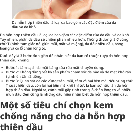
Da hỗn hợp thiên dầu là loại da bao gồm các đặc điểm của da
dầu và da khô
Da hỗn hợp thiên dầu là loại da bao gồm các đặc điểm của da dầu và da khô.
Tuy nhiên, phần da dầu sẽ chiếm phần nhiều hơn. Thông thường là ở vùng
chữ T (hình tam giác nối giữa mũi, mắt và miệng), da đổ nhiều dầu, bóng
loáng và có lỗ chân lông to.
Dưới đây là 3 bước đơn giản để nhận biết da bạn có thuộc tuýp da hỗn hợp
thiên dầu không:
Bước 1: Làm sạch da mặt bằng sữa rửa mặt chuyên dụng.
Bước 2: Không dùng bất kỳ sản phẩm chăm sóc da nào và để mặt khô ráo
tự nhiên tầm 2 tiếng.
Bước 3: Quan sát da các vùng trán, mũi, cằm và hai bên má. Nếu vùng chữ
T xuất hiện dầu, còn lại hai bên má khô thì tức là bạn sở hữu làn da hỗn
hợp thiên dầu. Ngoài ra, cánh mũi gặp tình trạng lỗ chân lông to và nhiều
mụn đầu đen cũng là những dấu hiệu nhận biết da hỗn hợp thiên dầu.
Một số tiêu chí chọn kem
chống nắng cho da hỗn hợp
thiên dầu