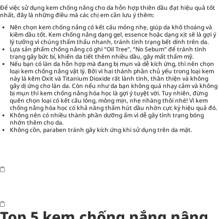
Để việc sử dụng kem chống nắng cho da hỗn hợp thiên dầu đạt hiệu quả tốt
nhất, đây là những điều mà các chị em cần lưu ý thêm:
Nên chọn kem chống nắng có kết cấu mỏng nhẹ, giúp da khô thoáng và
kiềm dầu tốt. Kem chống nắng dạng gel, essence hoặc dạng xịt sẽ là gợi ý
lý tưởng vì chúng thẩm thấu nhanh, tránh tình trạng bết dính trên da.
Lựa sản phẩm chống nắng có ghi “Oil Tree”, “No Sebum” để tránh tình
trạng gây bức bí, khiến da tiết thêm nhiều dầu, gây mất thẩm mỹ.
Nếu bạn có làn da hỗn hợp mà đang bị mụn và dễ kích ứng, thì nên chọn
loại kem chống nắng vật lý. Bởi vì hai thành phần chủ yếu trong loại kem
này là kẽm Oxit và Titanium Dioxide rất lành tính, thân thiện và không
gây dị ứng cho làn da. Còn nếu như da bạn không quá nhạy cảm và không
bị mụn thì kem chống nắng hóa học là gợi ý tuyệt vời. Tuy nhiên, đừng
quên chọn loại có kết cấu lỏng, mỏng mịn, nhẹ nhàng thôi nhé! Vì kem
chống nắng hóa học có khả năng thấm hút dầu nhờn cực kỳ hiệu quả đó.
Không nên có nhiều thành phần dưỡng ẩm vì dễ gây tình trạng bóng
nhờn thêm cho da.
Không cồn, paraben tránh gây kích ứng khi sử dụng trên da mặt.
Top 5 kem chống nắng nâng