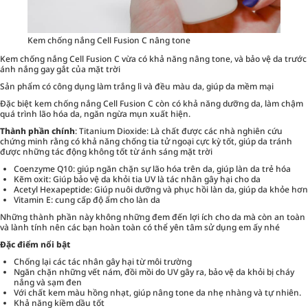
Kem chống nắng Cell Fusion C nâng tone
Kem chống nắng Cell Fusion C
vừa có khả năng nâng tone, và bảo vệ da trước
ánh nắng gay gắt của mặt trời
Sản phẩm có công dụng làm trắng lì và đều màu da, giúp da mềm mại
Đặc biệt kem chống nắng Cell Fusion C còn có khả năng dưỡng da, làm chậm
quá trình lão hóa da, ngăn ngừa mụn xuất hiện.
Thành phần chính
: Titanium Dioxide: Là chất được các nhà nghiên cứu
chứng minh rằng có khả năng chống tia tử ngoại cực kỳ tốt, giúp da tránh
được những tác động không tốt từ ánh sáng mặt trời
Coenzyme Q10: giúp ngăn chặn sự lão hóa trên da, giúp làn da trẻ hóa
Kẽm oxit: Giúp bảo vệ da khỏi tia UV là tác nhân gây hại cho da
Acetyl Hexapeptide: Giúp nuôi dưỡng và phục hồi làn da, giúp da khỏe hơn
Vitamin E: cung cấp độ ẩm cho làn da
Những thành phần này không những đem đến lợi ích cho da mà còn an toàn
và lành tính nên các bạn hoàn toàn có thể yên tâm sử dụng em ấy nhé
Đặc điểm nổi bật
Chống lại các tác nhân gây hại từ môi trường
Ngăn chặn những vết nám, đồi mồi do UV gây ra, bảo vệ da khỏi bị cháy
nắng và sạm đen
Với chất kem màu hồng nhạt, giúp nâng tone da nhẹ nhàng và tự nhiên.
Khả năng kiềm dầu tốt