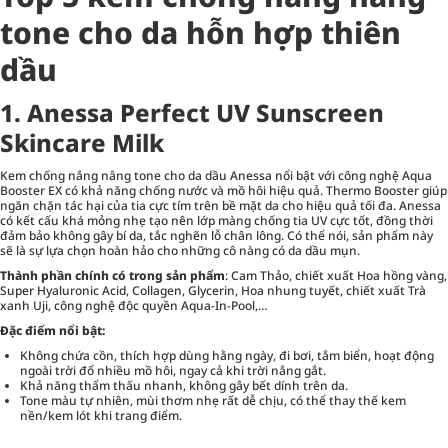
tone cho da hỗn hợp thiên
dầu
1. Anessa Perfect UV Sunscreen
Skincare Milk
Kem chống nắng nâng tone cho da dầu Anessa nổi bật với công nghệ Aqua
Booster EX có khả năng chống nước và mồ hôi hiệu quả. Thermo Booster giúp
ngăn chặn tác hại của tia cực tím trên bề mặt da cho hiệu quả tối đa. Anessa
có kết cấu khá mỏng nhẹ tạo nên lớp màng chống tia UV cực tốt, đồng thời
đảm bảo không gây bí da, tắc nghẽn lỗ chân lông. Có thể nói, sản phẩm này
sẽ là sự lựa chọn hoàn hảo cho những cô nàng có da dầu mụn.
Thành phần chính có trong sản phẩm
: Cam Thảo, chiết xuất Hoa hồng vàng,
Super Hyaluronic Acid, Collagen, Glycerin, Hoa nhung tuyết, chiết xuất Trà
xanh Uji, công nghệ độc quyền Aqua-In-Pool,…
Đặc điểm nổi bật:
Không chứa cồn, thích hợp dùng hằng ngày, đi bơi, tắm biển, hoạt động
ngoài trời đổ nhiều mồ hôi, ngay cả khi trời nắng gắt.
Khả năng thẩm thấu nhanh, không gây bết dính trên da.
Tone màu tự nhiên, mùi thơm nhẹ rất dễ chịu, có thể thay thế kem
nền/kem lót khi trang điểm.