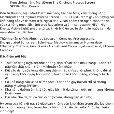
Kem chống nắng MartiDerm The Originals Proteos Screen
SPF50+ Fluid Cream
Đến từ thương hiệu MartiDerm nổi tiếng Tây Ban Nha, kem chống nắng
MartiDerm The Originals Proteos Screen SPF50+ Fluid Cream gây ấn tượng bởi
khả năng bảo vệ da vượt trội. Ngoài tia UV, sản phẩm còn ngăn chặn tác hại
của tia hồng ngoại (IR – Infrared Radiation) và ánh sáng xanh (HEV – High
Energy Visible Light) phát ra từ các thiết bị điện tử. Từ đó ngăn ngừa sạm da,
nám, đốm nâu, lão hóa.
Thành phần chính
: Phức hợp Spectrum Complex, Proteoglycans,
Encapsulated Sunscreen, Ethylhexyl Methoxycinnamate, Homosalate,
Ethylhexyl Triazone, tiền Vitamin A, chiết xuất Cocoa, Hyaluronic Acid, Silicone
Complex.
Đặc điểm nổi bật
Thiết kế dạng tuýp dẹt nhẹ nhàng, tinh tế với tone màu trắng – xanh, có
nắp vặn chắc chắn, tránh vi khuẩn xâm nhập.
Kết cấu dạng sữa lỏng, dễ dàng thẩm thấu chỉ sau vài phút, không để lại
vệt trắng, không gây bóng nhờn, hoàn toàn khô thoáng, không bí bách
da.
Có khả năng bảo vệ da trước nhiều tác nhân gây hại với chỉ số chống
nắng lý tưởng SPF 50+.
Khả năng dưỡng ẩm khá tốt, giúp bề mặt da căng mướt, mịn màng, không
lộ vân kem.
Dịu nhẹ cho da, dù da cực kỳ nhạy cảm, không gây kích ứng.
Hy vọng qua bài viết này sẽ giúp bạn không còn khó khăn trong việc lựa chọn
kem chống nắng nâng tone cho da hỗn hợp thiên dầu nữa. Chúc bạn luôn
xinh đẹp!