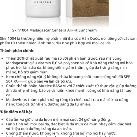
Skin1004 Madagascar Centella Air-Fit Suncream
Skin1004 là thương hiệu mỹ phẩm nội địa của Hàn Quốc, nổi tiếng với các sản
phẩm từ thiên nhiên lành tính, dịu nhẹ phù hợp với mọi loại da.
Thành phần chính:
Thêm 20% chiết xuất rau má so với phiên bản trước, rau má vùng
Madagascar: giàu vitamin B,C và polyphenols có khả năng chống oxi hóa,
phục hồi, làm dịu da, kháng viêm, giảm thâm, giúp da trắng sáng mịn
màng, hỗ trợ giảm mụn.
Kem chống nắng vật lý không chứa khoáng chất nano cùng với độ SPF
50+ PA++++: giúp bảo vệ làn da tối ưu.
Chứa thành phần Multiex BASAM với 7 chiết xuất từ thực vật: giúp dưỡng
ẩm da nhẹ nhàng, bảo vệ da luôn khoẻ mạnh, củng cố khả năng tái tạo
da.
Madewhite: thành phần nâng tông từ chiết xuất rau má có khả năng
nâng tông da tự nhiên, dưỡng sáng da tự nhiên.
‘Đặc điểm nổi bật
Cấp ẩm và giữ cho da luôn mềm mại suốt 24 giờ năng động.
Lành tính với mọi loại da, đặc biệt là da mụn da mụn nhạy cảm, đặc biệt
với hiệu quả dưỡng trắng da an toàn.
Chống thấm nước, không lem, không trôi bởi mồ hôi hay nước.