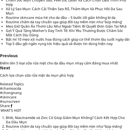
Chăm Sóc Mụn Chuyên Sâu: Peel Da, Laser Và Cách Chọn Liệu Trình Phù
Hợp
Xử Lý Sẹo Mụn: Cách Cải Thiện Sẹo Rỗ, Thâm Mụn Và Phục Hồi Da Sau
Mụn
Routine skincare mùa hè cho da dầu – 5 bước tối giản không bí da
Routine chăm da tay chuẩn spa giúp đôi tay mềm mịn như ‘búp măng’
Mẹo Giữ Quần Áo Thơm Lâu Như Ngoài Tiệm: Bí Quyết Đơn Giản Tại Nhà
Gợi Ý Quà Tặng Mother’s Day Tinh Tế: Khi Yêu Thương Được Chăm Sóc
Một Cách Dịu Dàng
Bật mí 10 mẹo xịt nước hoa đúng cách giúp cơ thể thơm lâu suốt ngày dài
Top 5 dầu gội ngăn rụng tóc hiệu quả và được tin dùng hiện nay
Previous
Điểm tên 5 loại sữa rửa mặt cho da dầu mụn nhạy cảm đáng mua nhất
Next
Cách lựa chọn sữa rửa mặt da mụn phù hợp
Related Topics
#chamsocda
#chongnang
#skincare
#sunscreen
Share
WHAT’S HOT
BHA, Niacinamide và Zinc Có Giúp Giảm Mụn Không? Cách Kết Hợp Cho
Da Dầu Mụn
Routine chăm da tay chuẩn spa giúp đôi tay mềm mịn như ‘búp măng’