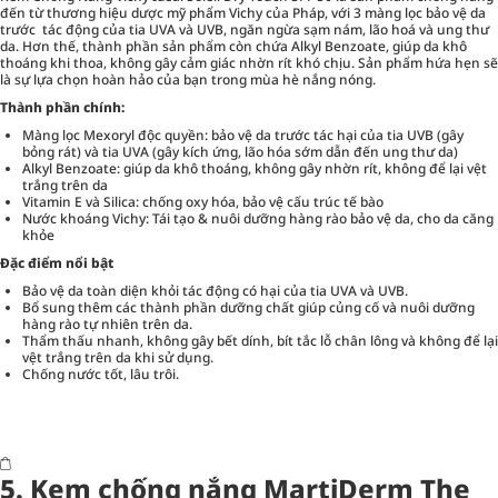
đến từ thương hiệu dược mỹ phẩm Vichy của Pháp, với 3 màng lọc bảo vệ da
trước tác động của tia UVA và UVB, ngăn ngừa sạm nám, lão hoá và ung thư
da. Hơn thế, thành phần sản phẩm còn chứa Alkyl Benzoate, giúp da khô
thoáng khi thoa, không gây cảm giác nhờn rít khó chịu. Sản phẩm hứa hẹn sẽ
là sự lựa chọn hoàn hảo của bạn trong mùa hè nắng nóng.
Thành phần chính:
Màng lọc Mexoryl độc quyền: bảo vệ da trước tác hại của tia UVB (gây
bỏng rát) và tia UVA (gây kích ứng, lão hóa sớm dẫn đến ung thư da)
Alkyl Benzoate: giúp da khô thoáng, không gây nhờn rít, không để lại vệt
trắng trên da
Vitamin E và Silica: chống oxy hóa, bảo vệ cấu trúc tế bào
Nước khoáng Vichy: Tái tạo & nuôi dưỡng hàng rào bảo vệ da, cho da căng
khỏe
Đặc điểm nổi bật
Bảo vệ da toàn diện khỏi tác động có hại của tia UVA và UVB.
Bổ sung thêm các thành phần dưỡng chất giúp củng cố và nuôi dưỡng
hàng rào tự nhiên trên da.
Thẩm thấu nhanh, không gây bết dính, bít tắc lỗ chân lông và không để lại
vệt trắng trên da khi sử dụng.
Chống nước tốt, lâu trôi.
5. Kem chống nắng MartiDerm The