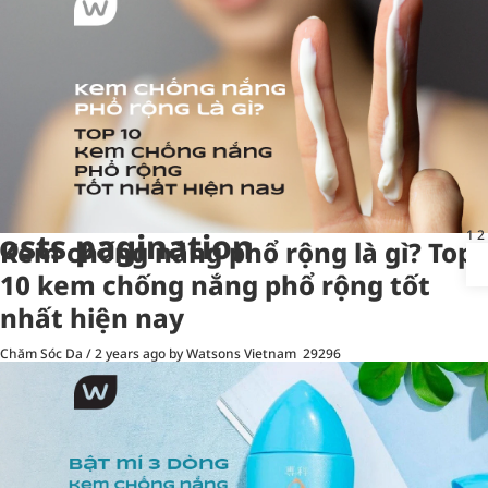
osts pagination
1
2
Kem chống nắng phổ rộng là gì? Top
10 kem chống nắng phổ rộng tốt
nhất hiện nay
Chăm Sóc Da
/
2 years ago
by Watsons Vietnam
29296