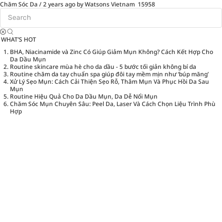
Chăm Sóc Da
/
2 years ago
by Watsons Vietnam
15958
WHAT’S HOT
BHA, Niacinamide và Zinc Có Giúp Giảm Mụn Không? Cách Kết Hợp Cho
Da Dầu Mụn
Routine skincare mùa hè cho da dầu - 5 bước tối giản không bí da
Routine chăm da tay chuẩn spa giúp đôi tay mềm mịn như ‘búp măng’
Xử Lý Sẹo Mụn: Cách Cải Thiện Sẹo Rỗ, Thâm Mụn Và Phục Hồi Da Sau
Mụn
Routine Hiệu Quả Cho Da Dầu Mụn, Da Dễ Nổi Mụn
Chăm Sóc Mụn Chuyên Sâu: Peel Da, Laser Và Cách Chọn Liệu Trình Phù
Hợp