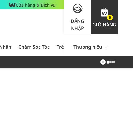
Cửa hàng & Dịch vụ
0
ĐĂNG
GIỎ HÀNG
NHẬP
 Nhân
Chăm Sóc Tóc
Trẻ Em
Thương hiệu
Nam Giới
Chăm Sóc 