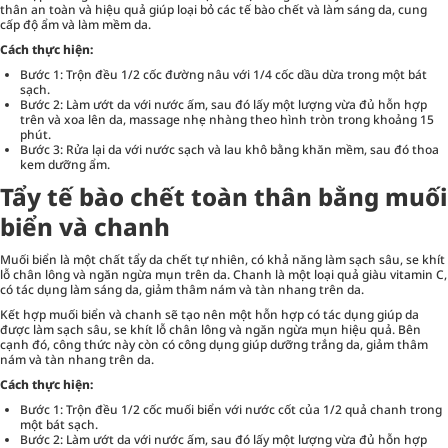
thân an toàn và hiệu quả giúp loại bỏ các tế bào chết và làm sáng da, cung
cấp độ ẩm và làm mềm da.
Cách thực hiện:
Bước 1: Trộn đều 1/2 cốc đường nâu với 1/4 cốc dầu dừa trong một bát
sạch.
Bước 2: Làm ướt da với nước ấm, sau đó lấy một lượng vừa đủ hỗn hợp
trên và xoa lên da, massage nhẹ nhàng theo hình tròn trong khoảng 15
phút.
Bước 3: Rửa lại da với nước sạch và lau khô bằng khăn mềm, sau đó thoa
kem dưỡng ẩm.
Tẩy tế bào chết toàn thân bằng muối
biển và chanh
Muối biển là một chất tẩy da chết tự nhiên, có khả năng làm sạch sâu, se khít
lỗ chân lông và ngăn ngừa mụn trên da. Chanh là một loại quả giàu vitamin C,
có tác dụng làm sáng da, giảm thâm nám và tàn nhang trên da.
Kết hợp muối biển và chanh sẽ tạo nên một hỗn hợp có tác dụng giúp da
được làm sạch sâu, se khít lỗ chân lông và ngăn ngừa mụn hiệu quả. Bên
cạnh đó, công thức này còn có công dụng giúp dưỡng trắng da, giảm thâm
nám và tàn nhang trên da.
Cách thực hiện:
Bước 1: Trộn đều 1/2 cốc muối biển với nước cốt của 1/2 quả chanh trong
một bát sạch.
Bước 2: Làm ướt da với nước ấm, sau đó lấy một lượng vừa đủ hỗn hợp