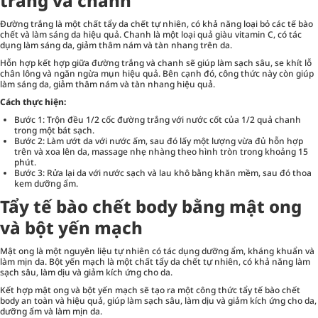
trắng và chanh
Đường trắng là một chất tẩy da chết tự nhiên, có khả năng loại bỏ các tế bào
chết và làm sáng da hiệu quả. Chanh là một loại quả giàu vitamin C, có tác
dụng làm sáng da, giảm thâm nám và tàn nhang trên da.
Hỗn hợp kết hợp giữa đường trắng và chanh sẽ giúp làm sạch sâu, se khít lỗ
chân lông và ngăn ngừa mụn hiệu quả. Bên cạnh đó, công thức này còn giúp
làm sáng da, giảm thâm nám và tàn nhang hiệu quả.
Cách thực hiện:
Bước 1: Trộn đều 1/2 cốc đường trắng với nước cốt của 1/2 quả chanh
trong một bát sạch.
Bước 2: Làm ướt da với nước ấm, sau đó lấy một lượng vừa đủ hỗn hợp
trên và xoa lên da, massage nhẹ nhàng theo hình tròn trong khoảng 15
phút.
Bước 3: Rửa lại da với nước sạch và lau khô bằng khăn mềm, sau đó thoa
kem dưỡng ẩm.
Tẩy tế bào chết body bằng mật ong
và bột yến mạch
Mật ong là một nguyên liệu tự nhiên có tác dụng dưỡng ẩm, kháng khuẩn và
làm mịn da. Bột yến mạch là một chất tẩy da chết tự nhiên, có khả năng làm
sạch sâu, làm dịu và giảm kích ứng cho da.
Kết hợp mật ong và bột yến mạch sẽ tạo ra một công thức tẩy tế bào chết
body an toàn và hiệu quả, giúp làm sạch sâu, làm dịu và giảm kích ứng cho da,
dưỡng ẩm và làm mịn da.