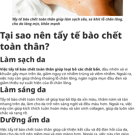
Tẩy tế bào chết toàn thân giúp làm sạch sâu, se khít lỗ chân lông,
cho da láng mịn, khỏe mạnh
Tại sao nên tẩy tế bào chết
toàn thân?
Làm sạch da
Việc tẩy tế bào chết toàn thân giúp loại bỏ các chất bẩn
, dầu nhờn và vi
khuẩn gây mụn trên da, giảm nguy cơ nhiễm trùng và viêm nhiễm. Ngoài ra,
việc này còn giúp thông thoáng lỗ chân lông, ngăn ngừa mụn đầu đen và
giảm thiểu sự xuất hiện của lỗ chân lông.
Làm sáng da
Tẩy tế bào chết
toàn thân sẽ giúp loại bỏ lớp da xỉn màu, thâm nám và tàn
nhang trên da, làm cho da trở nên sáng ngời và đều màu hơn. Ngoài ra, việc
này còn giúp kích thích tuần hoàn máu và sản sinh collagen, giúp da luôn săn
chắc và rạng rỡ.
Dưỡng ẩm da
Việc tẩy tế bào chết toàn thân giúp cải thiện kết cấu và độ đàn hồi của da,
làm cho da trở nên mềm mại và mịn màng hơn. Ngoài ra, việc này còn giúp