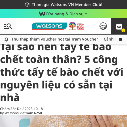
Giao hàng nhanh 24h - Áp dụng khu vực TP. Hồ Chí Minh
Miễn phí giao hàng cho đơn hàng từ 249,000Đ
Tham gia Watsons VN Member Club!
Cửa hàng & Dịch vụ
0
All
Chăm Sóc Cá Nhân
Ch
Thu thập thêm voucher hot tại Trạm Voucher
Thu thập thêm voucher hot tại Trạm Voucher
Cảnh báo An
Tại sao nên tẩy tế bào
chết toàn thân? 5 công
thức tẩy tế bào chết với
nguyên liệu có sẵn tại
nhà
Chăm Sóc Da
/
2023-10-18
by Watsons Vietnam
6250