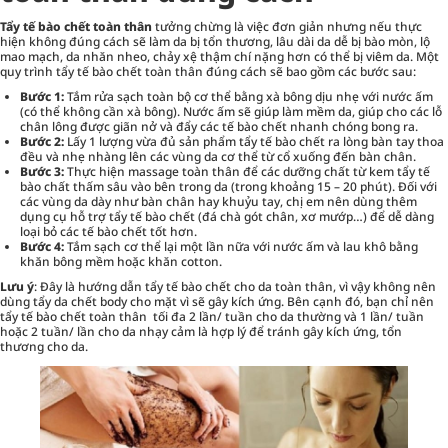
Tẩy tế bào chết toàn thân
tưởng chừng là việc đơn giản nhưng nếu thực
hiện không đúng cách sẽ làm da bị tổn thương, lâu dài da dễ bị bào mòn, lộ
mao mạch, da nhăn nheo, chảy xệ thậm chí nặng hơn có thể bị viêm da. Một
quy trình tẩy tế bào chết toàn thân đúng cách sẽ bao gồm các bước sau:
Bước 1:
Tắm rửa sạch toàn bộ cơ thể bằng xà bông dịu nhẹ với nước ấm
(có thể không cần xà bông). Nước ấm sẽ giúp làm mềm da, giúp cho các lỗ
chân lông được giãn nở và đẩy các tế bào chết nhanh chóng bong ra.
Bước 2:
Lấy 1 lượng vừa đủ sản phẩm tẩy tế bào chết ra lòng bàn tay thoa
đều và nhẹ nhàng lên các vùng da cơ thể từ cổ xuống đến bàn chân.
Bước 3:
Thực hiện massage toàn thân để các dưỡng chất từ kem tẩy tế
bào chất thấm sâu vào bên trong da (trong khoảng 15 – 20 phút). Đối với
các vùng da dày như bàn chân hay khuỷu tay, chị em nên dùng thêm
dụng cụ hỗ trợ tẩy tế bào chết (đá chà gót chân, xơ mướp…) để dễ dàng
loại bỏ các tế bào chết tốt hơn.
Bước 4:
Tắm sạch cơ thể lại một lần nữa với nước ấm và lau khô bằng
khăn bông mềm hoặc khăn cotton.
Lưu ý
: Đây là hướng dẫn tẩy tế bào chết cho da toàn thân, vì vậy không nên
dùng tẩy da chết body cho mặt vì sẽ gây kích ứng. Bên cạnh đó, bạn chỉ nên
tẩy tế bào chết toàn thân tối đa 2 lần/ tuần cho da thường và 1 lần/ tuần
hoặc 2 tuần/ lần cho da nhạy cảm là hợp lý để tránh gây kích ứng, tổn
thương cho da.