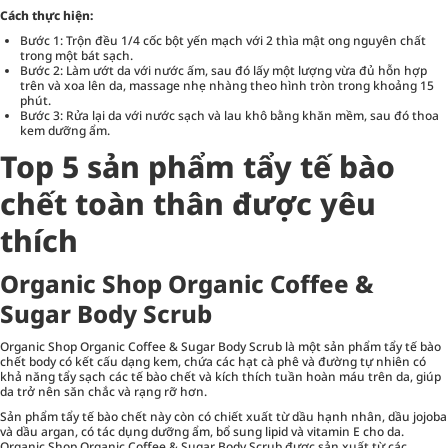
Cách thực hiện:
Bước 1: Trộn đều 1/4 cốc bột yến mạch với 2 thìa mật ong nguyên chất
trong một bát sạch.
Bước 2: Làm ướt da với nước ấm, sau đó lấy một lượng vừa đủ hỗn hợp
trên và xoa lên da, massage nhẹ nhàng theo hình tròn trong khoảng 15
phút.
Bước 3: Rửa lại da với nước sạch và lau khô bằng khăn mềm, sau đó thoa
kem dưỡng ẩm.
Top 5 sản phẩm tẩy tế bào
chết toàn thân được yêu
thích
Organic Shop Organic Coffee &
Sugar Body Scrub
Organic Shop Organic Coffee & Sugar Body Scrub là một sản phẩm tẩy tế bào
chết body có kết cấu dạng kem, chứa các hạt cà phê và đường tự nhiên có
khả năng tẩy sạch các tế bào chết và kích thích tuần hoàn máu trên da, giúp
da trở nên săn chắc và rạng rỡ hơn.
Sản phẩm tẩy tế bào chết này còn có chiết xuất từ dầu hạnh nhân, dầu jojoba
và dầu argan, có tác dụng dưỡng ẩm, bổ sung lipid và vitamin E cho da.
Organic Shop Organic Coffee & Sugar Body Scrub được sản xuất từ các