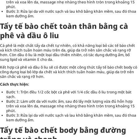
trên và xoa lên da, massage nhẹ nhàng theo hình tròn trong khoảng 15
phút.
Bước 3: Rửa lại da với nước sạch và lau khô bằng khăn mềm, sau đó thoa
kem dưỡng ẩm.
Tẩy tế bào chết toàn thân bằng cà
phê và dầu ô liu
Cà phê là một chất tẩy da chết tự nhiên, có khả năng loại bỏ các tế bào chết
và kích thích tuần hoàn máu trên da, giúp da trở nên săn chắc và rạng rỡ
hơn. Còn dầu ô liu là một loại dầu thiên nhiên, có tác dụng dưỡng ẩm, bổ
sung lipid và vitamin E cho da.
Kết hợp cà phê và dầu ô liu sẽ có được một công thức tẩy tế bào chết body có
công dụng loại bỏ lớp da chết và kích thích tuần hoàn máu, giúp da trở nên
săn chắc và rạng rỡ hơn.
Cách thực hiện:
Bước 1: Trộn đều 1/2 cốc bột cà phê với 1/4 cốc dầu ô liu trong một bát
sạch.
Bước 2: Làm ướt da với nước ấm, sau đó lấy một lượng vừa đủ hỗn hợp
trên và xoa lên da, massage nhẹ nhàng theo hình tròn trong khoảng 15
phút.
Bước 3: Rửa lại da với nước sạch và lau khô bằng khăn mềm, sau đó thoa
kem dưỡng ẩm.
Tẩy tế bào chết body bằng đường