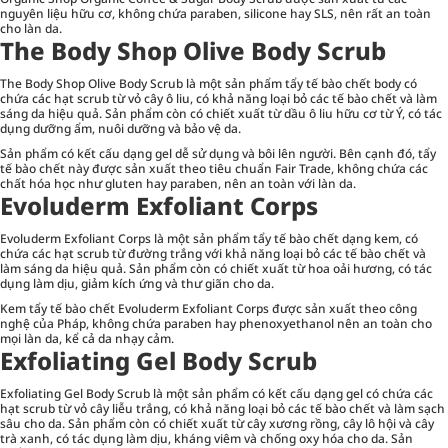
nguyên liệu hữu cơ, không chứa paraben, silicone hay SLS, nên rất an toàn
cho làn da.
The Body Shop Olive Body Scrub
The Body Shop Olive Body Scrub là một sản phẩm tẩy tế bào chết body có
chứa các hạt scrub từ vỏ cây ô liu, có khả năng loại bỏ các tế bào chết và làm
sáng da hiệu quả. Sản phẩm còn có chiết xuất từ dầu ô liu hữu cơ từ Ý, có tác
dụng dưỡng ẩm, nuôi dưỡng và bảo vệ da.
Sản phẩm có kết cấu dạng gel dễ sử dụng và bôi lên người. Bên cạnh đó, tẩy
tế bào chết này được sản xuất theo tiêu chuẩn Fair Trade, không chứa các
chất hóa học như gluten hay paraben, nên an toàn với làn da.
Evoluderm Exfoliant Corps
Evoluderm Exfoliant Corps là một sản phẩm tẩy tế bào chết dạng kem, có
chứa các hạt scrub từ đường trắng với khả năng loại bỏ các tế bào chết và
làm sáng da hiệu quả. Sản phẩm còn có chiết xuất từ hoa oải hương, có tác
dụng làm dịu, giảm kích ứng và thư giãn cho da.
Kem tẩy tế bào chết Evoluderm Exfoliant Corps được sản xuất theo công
nghệ của Pháp, không chứa paraben hay phenoxyethanol nên an toàn cho
mọi làn da, kể cả da nhạy cảm.
Exfoliating Gel Body Scrub
Exfoliating Gel Body Scrub là một sản phẩm có kết cấu dạng gel có chứa các
hạt scrub từ vỏ cây liễu trắng, có khả năng loại bỏ các tế bào chết và làm sạch
sâu cho da. Sản phẩm còn có chiết xuất từ cây xương rồng, cây lô hội và cây
trà xanh, có tác dụng làm dịu, kháng viêm và chống oxy hóa cho da. Sản