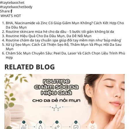
#taytebaochet
#taytebaochetbody
Share
WHAT’S HOT
BHA, Niacinamide và Zinc Có Giúp Giảm Mụn Không? Cách Kết Hợp Cho
Da Dầu Mụn
Routine skincare mùa hè cho da dầu - 5 bước tối giản không bí da
Routine Hiệu Quả Cho Da Dầu Mụn, Da Dễ Nổi Mụn
Routine chăm da tay chuẩn spa giúp đôi tay mềm mịn như ‘búp măng’
Xử Lý Sẹo Mụn: Cách Cải Thiện Sẹo Rỗ, Thâm Mụn Và Phục Hồi Da Sau
Mụn
Chăm Sóc Mụn Chuyên Sâu: Peel Da, Laser Và Cách Chọn Liệu Trình Phù
Hợp
RELATED BLOG