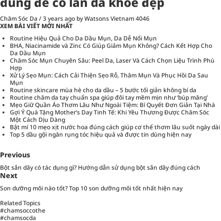
đúng để có làn da khỏe đẹp
Chăm Sóc Da
/
3 years ago
by Watsons Vietnam
4046
XEM BÀI VIẾT MỚI NHẤT
Routine Hiệu Quả Cho Da Dầu Mụn, Da Dễ Nổi Mụn
BHA, Niacinamide và Zinc Có Giúp Giảm Mụn Không? Cách Kết Hợp Cho
Da Dầu Mụn
Chăm Sóc Mụn Chuyên Sâu: Peel Da, Laser Và Cách Chọn Liệu Trình Phù
Hợp
Xử Lý Sẹo Mụn: Cách Cải Thiện Sẹo Rỗ, Thâm Mụn Và Phục Hồi Da Sau
Mụn
Routine skincare mùa hè cho da dầu – 5 bước tối giản không bí da
Routine chăm da tay chuẩn spa giúp đôi tay mềm mịn như ‘búp măng’
Mẹo Giữ Quần Áo Thơm Lâu Như Ngoài Tiệm: Bí Quyết Đơn Giản Tại Nhà
Gợi Ý Quà Tặng Mother’s Day Tinh Tế: Khi Yêu Thương Được Chăm Sóc
Một Cách Dịu Dàng
Bật mí 10 mẹo xịt nước hoa đúng cách giúp cơ thể thơm lâu suốt ngày dài
Top 5 dầu gội ngăn rụng tóc hiệu quả và được tin dùng hiện nay
Previous
Bột sắn dây có tác dụng gì? Hướng dẫn sử dụng bột sắn dây đúng cách
Next
Son dưỡng môi nào tốt? Top 10 son dưỡng môi tốt nhất hiện nay
Related Topics
#chamsoccothe
#chamsocda