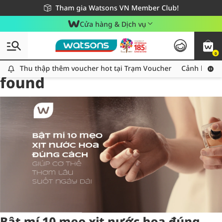
Giao hàng nhanh 24h - Áp dụng khu vực TP. Hồ Chí Minh
Miễn phí giao hàng cho đơn hàng từ 249,000Đ
Tham gia Watsons VN Member Club!
Cửa hàng & Dịch vụ
0
Tag:
chamsoccothe
38 item(s)
Thu thập thêm voucher hot tại Trạm Voucher
Thu thập thêm voucher hot tại Trạm Voucher
Cảnh báo An
found
Bật mí 10 mẹo xịt nước hoa đúng