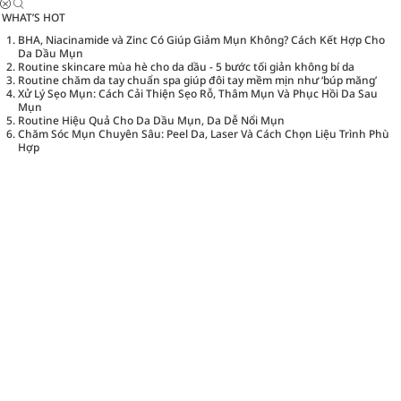
WHAT’S HOT
BHA, Niacinamide và Zinc Có Giúp Giảm Mụn Không? Cách Kết Hợp Cho
Da Dầu Mụn
Routine skincare mùa hè cho da dầu - 5 bước tối giản không bí da
Routine chăm da tay chuẩn spa giúp đôi tay mềm mịn như ‘búp măng’
Xử Lý Sẹo Mụn: Cách Cải Thiện Sẹo Rỗ, Thâm Mụn Và Phục Hồi Da Sau
Mụn
Routine Hiệu Quả Cho Da Dầu Mụn, Da Dễ Nổi Mụn
Chăm Sóc Mụn Chuyên Sâu: Peel Da, Laser Và Cách Chọn Liệu Trình Phù
Hợp