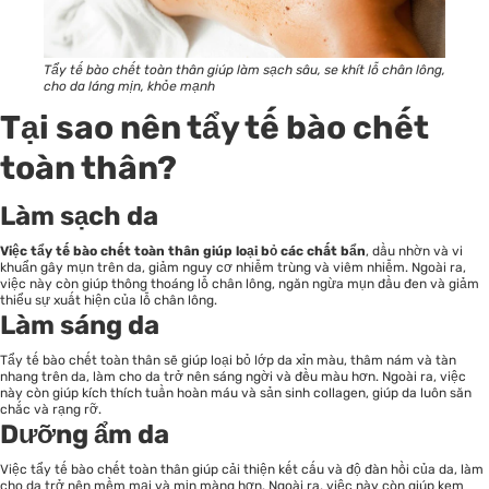
Tẩy tế bào chết toàn thân giúp làm sạch sâu, se khít lỗ chân lông,
cho da láng mịn, khỏe mạnh
Tại sao nên tẩy tế bào chết
toàn thân?
Làm sạch da
Việc tẩy tế bào chết toàn thân giúp loại bỏ các chất bẩn
, dầu nhờn và vi
khuẩn gây mụn trên da, giảm nguy cơ nhiễm trùng và viêm nhiễm. Ngoài ra,
việc này còn giúp thông thoáng lỗ chân lông, ngăn ngừa mụn đầu đen và giảm
thiểu sự xuất hiện của lỗ chân lông.
Làm sáng da
Tẩy tế bào chết
toàn thân sẽ giúp loại bỏ lớp da xỉn màu, thâm nám và tàn
nhang trên da, làm cho da trở nên sáng ngời và đều màu hơn. Ngoài ra, việc
này còn giúp kích thích tuần hoàn máu và sản sinh collagen, giúp da luôn săn
chắc và rạng rỡ.
Dưỡng ẩm da
Việc tẩy tế bào chết toàn thân giúp cải thiện kết cấu và độ đàn hồi của da, làm
cho da trở nên mềm mại và mịn màng hơn. Ngoài ra, việc này còn giúp kem