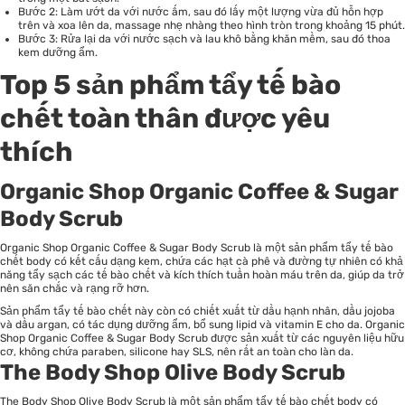
Bước 2: Làm ướt da với nước ấm, sau đó lấy một lượng vừa đủ hỗn hợp
trên và xoa lên da, massage nhẹ nhàng theo hình tròn trong khoảng 15 phút.
Bước 3: Rửa lại da với nước sạch và lau khô bằng khăn mềm, sau đó thoa
kem dưỡng ẩm.
Top 5 sản phẩm tẩy tế bào
chết toàn thân được yêu
thích
Organic Shop Organic Coffee & Sugar
Body Scrub
Organic Shop Organic Coffee & Sugar Body Scrub là một sản phẩm tẩy tế bào
chết body có kết cấu dạng kem, chứa các hạt cà phê và đường tự nhiên có khả
năng tẩy sạch các tế bào chết và kích thích tuần hoàn máu trên da, giúp da trở
nên săn chắc và rạng rỡ hơn.
Sản phẩm tẩy tế bào chết này còn có chiết xuất từ dầu hạnh nhân, dầu jojoba
và dầu argan, có tác dụng dưỡng ẩm, bổ sung lipid và vitamin E cho da. Organic
Shop Organic Coffee & Sugar Body Scrub được sản xuất từ các nguyên liệu hữu
cơ, không chứa paraben, silicone hay SLS, nên rất an toàn cho làn da.
The Body Shop Olive Body Scrub
The Body Shop Olive Body Scrub là một sản phẩm tẩy tế bào chết body có