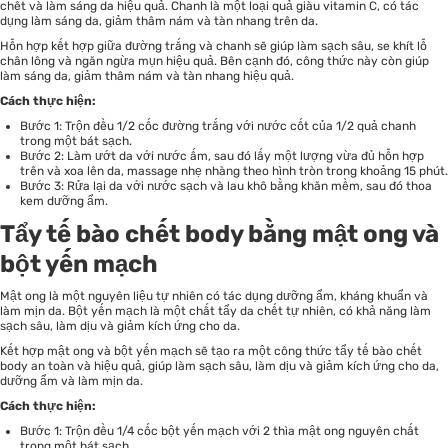
chết và làm sáng da hiệu quả. Chanh là một loại quả giàu vitamin C, có tác
dụng làm sáng da, giảm thâm nám và tàn nhang trên da.
Hỗn hợp kết hợp giữa đường trắng và chanh sẽ giúp làm sạch sâu, se khít lỗ
chân lông và ngăn ngừa mụn hiệu quả. Bên cạnh đó, công thức này còn giúp
làm sáng da, giảm thâm nám và tàn nhang hiệu quả.
Cách thực hiện:
Bước 1: Trộn đều 1/2 cốc đường trắng với nước cốt của 1/2 quả chanh
trong một bát sạch.
Bước 2: Làm ướt da với nước ấm, sau đó lấy một lượng vừa đủ hỗn hợp
trên và xoa lên da, massage nhẹ nhàng theo hình tròn trong khoảng 15 phút.
Bước 3: Rửa lại da với nước sạch và lau khô bằng khăn mềm, sau đó thoa
kem dưỡng ẩm.
Tẩy tế bào chết body bằng mật ong và
bột yến mạch
Mật ong là một nguyên liệu tự nhiên có tác dụng dưỡng ẩm, kháng khuẩn và
làm mịn da. Bột yến mạch là một chất tẩy da chết tự nhiên, có khả năng làm
sạch sâu, làm dịu và giảm kích ứng cho da.
Kết hợp mật ong và bột yến mạch sẽ tạo ra một công thức tẩy tế bào chết
body an toàn và hiệu quả, giúp làm sạch sâu, làm dịu và giảm kích ứng cho da,
dưỡng ẩm và làm mịn da.
Cách thực hiện:
Bước 1: Trộn đều 1/4 cốc bột yến mạch với 2 thìa mật ong nguyên chất
trong một bát sạch.