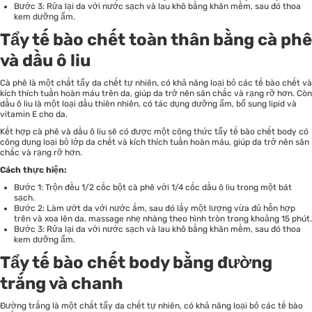
Bước 3: Rửa lại da với nước sạch và lau khô bằng khăn mềm, sau đó thoa
kem dưỡng ẩm.
Tẩy tế bào chết toàn thân bằng cà phê
và dầu ô liu
Cà phê là một chất tẩy da chết tự nhiên, có khả năng loại bỏ các tế bào chết và
kích thích tuần hoàn máu trên da, giúp da trở nên săn chắc và rạng rỡ hơn. Còn
dầu ô liu là một loại dầu thiên nhiên, có tác dụng dưỡng ẩm, bổ sung lipid và
vitamin E cho da.
Kết hợp cà phê và dầu ô liu sẽ có được một công thức tẩy tế bào chết body có
công dụng loại bỏ lớp da chết và kích thích tuần hoàn máu, giúp da trở nên săn
chắc và rạng rỡ hơn.
Cách thực hiện:
Bước 1: Trộn đều 1/2 cốc bột cà phê với 1/4 cốc dầu ô liu trong một bát
sạch.
Bước 2: Làm ướt da với nước ấm, sau đó lấy một lượng vừa đủ hỗn hợp
trên và xoa lên da, massage nhẹ nhàng theo hình tròn trong khoảng 15 phút.
Bước 3: Rửa lại da với nước sạch và lau khô bằng khăn mềm, sau đó thoa
kem dưỡng ẩm.
Tẩy tế bào chết body bằng đường
trắng và chanh
Đường trắng là một chất tẩy da chết tự nhiên, có khả năng loại bỏ các tế bào