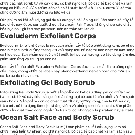
chứa các hạt scrub từ vỏ cây ô liu, có khả năng loại bỏ các tế bào chết và làm
sáng da hiệu quả. Sản phẩm còn có chiết xuất từ dầu ô liu hữu cơ từ Ý, có tác
dụng dưỡng ẩm, nuôi dưỡng và bảo vệ da.
Sản phẩm có kết cấu dạng gel dễ sử dụng và bôi lên người. Bên cạnh đó, tẩy tế
bào chết này được sản xuất theo tiêu chuẩn Fair Trade, không chứa các chất
hóa học như gluten hay paraben, nên an toàn với làn da.
Evoluderm Exfoliant Corps
Evoluderm Exfoliant Corps là một sản phẩm tẩy tế bào chết dạng kem, có chứa
các hạt scrub từ đường trắng với khả năng loại bỏ các tế bào chết và làm sáng
da hiệu quả. Sản phẩm còn có chiết xuất từ hoa oải hương, có tác dụng làm dịu,
giảm kích ứng và thư giãn cho da.
Kem tẩy tế bào chết Evoluderm Exfoliant Corps được sản xuất theo công nghệ
của Pháp, không chứa paraben hay phenoxyethanol nên an toàn cho mọi làn
da, kể cả da nhạy cảm.
Exfoliating Gel Body Scrub
Exfoliating Gel Body Scrub là một sản phẩm có kết cấu dạng gel có chứa các
hạt scrub từ vỏ cây liễu trắng, có khả năng loại bỏ các tế bào chết và làm sạch
sâu cho da. Sản phẩm còn có chiết xuất từ cây xương rồng, cây lô hội và cây
trà xanh, có tác dụng làm dịu, kháng viêm và chống oxy hóa cho da. Sản phẩm
được sản xuất theo công nghệ của Hàn Quốc, không chứa paraben hay sulfate.
Ocean Salt Face and Body Scrub
Ocean Salt Face and Body Scrub là một sản phẩm có kết cấu dạng kem có
chứa muối biển tự nhiên, có khả năng loại bỏ các tế bào chết và làm sạch sâu