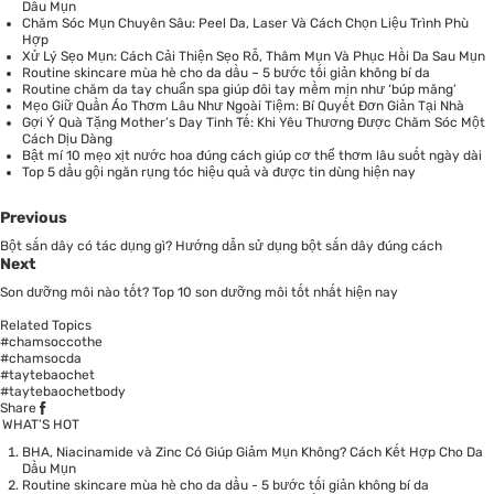
Dầu Mụn
Chăm Sóc Mụn Chuyên Sâu: Peel Da, Laser Và Cách Chọn Liệu Trình Phù
Hợp
Xử Lý Sẹo Mụn: Cách Cải Thiện Sẹo Rỗ, Thâm Mụn Và Phục Hồi Da Sau Mụn
Routine skincare mùa hè cho da dầu – 5 bước tối giản không bí da
Routine chăm da tay chuẩn spa giúp đôi tay mềm mịn như ‘búp măng’
Mẹo Giữ Quần Áo Thơm Lâu Như Ngoài Tiệm: Bí Quyết Đơn Giản Tại Nhà
Gợi Ý Quà Tặng Mother’s Day Tinh Tế: Khi Yêu Thương Được Chăm Sóc Một
Cách Dịu Dàng
Bật mí 10 mẹo xịt nước hoa đúng cách giúp cơ thể thơm lâu suốt ngày dài
Top 5 dầu gội ngăn rụng tóc hiệu quả và được tin dùng hiện nay
Previous
Bột sắn dây có tác dụng gì? Hướng dẫn sử dụng bột sắn dây đúng cách
Next
Son dưỡng môi nào tốt? Top 10 son dưỡng môi tốt nhất hiện nay
Related Topics
#chamsoccothe
#chamsocda
#taytebaochet
#taytebaochetbody
Share
WHAT’S HOT
BHA, Niacinamide và Zinc Có Giúp Giảm Mụn Không? Cách Kết Hợp Cho Da
Dầu Mụn
Routine skincare mùa hè cho da dầu - 5 bước tối giản không bí da