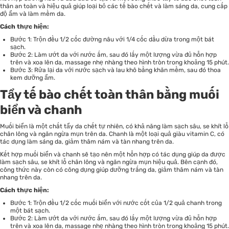
thân an toàn và hiệu quả giúp loại bỏ các tế bào chết và làm sáng da, cung cấp
độ ẩm và làm mềm da.
Cách thực hiện:
Bước 1: Trộn đều 1/2 cốc đường nâu với 1/4 cốc dầu dừa trong một bát
sạch.
Bước 2: Làm ướt da với nước ấm, sau đó lấy một lượng vừa đủ hỗn hợp
trên và xoa lên da, massage nhẹ nhàng theo hình tròn trong khoảng 15 phút.
Bước 3: Rửa lại da với nước sạch và lau khô bằng khăn mềm, sau đó thoa
kem dưỡng ẩm.
Tẩy tế bào chết toàn thân bằng muối
biển và chanh
Muối biển là một chất tẩy da chết tự nhiên, có khả năng làm sạch sâu, se khít lỗ
chân lông và ngăn ngừa mụn trên da. Chanh là một loại quả giàu vitamin C, có
tác dụng làm sáng da, giảm thâm nám và tàn nhang trên da.
Kết hợp muối biển và chanh sẽ tạo nên một hỗn hợp có tác dụng giúp da được
làm sạch sâu, se khít lỗ chân lông và ngăn ngừa mụn hiệu quả. Bên cạnh đó,
công thức này còn có công dụng giúp dưỡng trắng da, giảm thâm nám và tàn
nhang trên da.
Cách thực hiện:
Bước 1: Trộn đều 1/2 cốc muối biển với nước cốt của 1/2 quả chanh trong
một bát sạch.
Bước 2: Làm ướt da với nước ấm, sau đó lấy một lượng vừa đủ hỗn hợp
trên và xoa lên da, massage nhẹ nhàng theo hình tròn trong khoảng 15 phút.