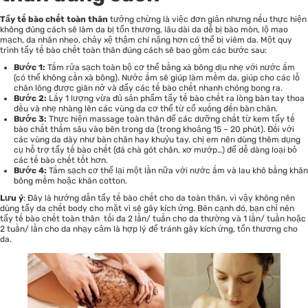
Tẩy tế bào chết toàn thân
tưởng chừng là việc đơn giản nhưng nếu thực hiện
không đúng cách sẽ làm da bị tổn thương, lâu dài da dễ bị bào mòn, lộ mao
mạch, da nhăn nheo, chảy xệ thậm chí nặng hơn có thể bị viêm da. Một quy
trình tẩy tế bào chết toàn thân đúng cách sẽ bao gồm các bước sau:
Bước 1:
Tắm rửa sạch toàn bộ cơ thể bằng xà bông dịu nhẹ với nước ấm
(có thể không cần xà bông). Nước ấm sẽ giúp làm mềm da, giúp cho các lỗ
chân lông được giãn nở và đẩy các tế bào chết nhanh chóng bong ra.
Bước 2:
Lấy 1 lượng vừa đủ sản phẩm tẩy tế bào chết ra lòng bàn tay thoa
đều và nhẹ nhàng lên các vùng da cơ thể từ cổ xuống đến bàn chân.
Bước 3:
Thực hiện massage toàn thân để các dưỡng chất từ kem tẩy tế
bào chất thấm sâu vào bên trong da (trong khoảng 15 – 20 phút). Đối với
các vùng da dày như bàn chân hay khuỷu tay, chị em nên dùng thêm dụng
cụ hỗ trợ tẩy tế bào chết (đá chà gót chân, xơ mướp…) để dễ dàng loại bỏ
các tế bào chết tốt hơn.
Bước 4:
Tắm sạch cơ thể lại một lần nữa với nước ấm và lau khô bằng khăn
bông mềm hoặc khăn cotton.
Lưu ý
: Đây là hướng dẫn tẩy tế bào chết cho da toàn thân, vì vậy không nên
dùng tẩy da chết body cho mặt vì sẽ gây kích ứng. Bên cạnh đó, bạn chỉ nên
tẩy tế bào chết toàn thân tối đa 2 lần/ tuần cho da thường và 1 lần/ tuần hoặc
2 tuần/ lần cho da nhạy cảm là hợp lý để tránh gây kích ứng, tổn thương cho
da.