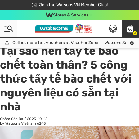
Free Shipping For Order From 249,000Đ
24h Fast delivery in Hồ Chí Minh City
Join the Watsons VN Member Club!
Stores & Services
0
All
Chăm Sóc Cá Nhân
Ch
Collect more hot vouchers at Voucher Zone
Collect more hot vouchers at Voucher Zone
Watsons Safety Al
Tại sao nên tẩy tế bào
chết toàn thân? 5 công
thức tẩy tế bào chết với
nguyên liệu có sẵn tại
nhà
Chăm Sóc Da
/
2023-10-18
by Watsons Vietnam
6248