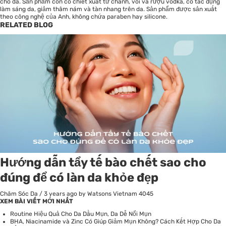
cho da. Sản phẩm còn có chiết xuất từ chanh, vôi và rượu vodka, có tác dụng
làm sáng da, giảm thâm nám và tàn nhang trên da. Sản phẩm được sản xuất
theo công nghệ của Anh, không chứa paraben hay silicone.
RELATED BLOG
Hướng dẫn tẩy tế bào chết sao cho
đúng để có làn da khỏe đẹp
Chăm Sóc Da
/
3 years ago
by Watsons Vietnam
4045
XEM BÀI VIẾT MỚI NHẤT
Routine Hiệu Quả Cho Da Dầu Mụn, Da Dễ Nổi Mụn
BHA, Niacinamide và Zinc Có Giúp Giảm Mụn Không? Cách Kết Hợp Cho Da