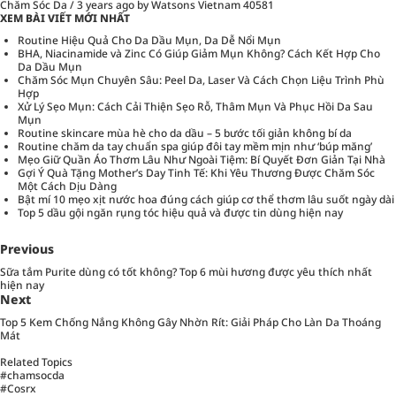
Chăm Sóc Da
/
3 years ago
by Watsons Vietnam
40581
XEM BÀI VIẾT MỚI NHẤT
Routine Hiệu Quả Cho Da Dầu Mụn, Da Dễ Nổi Mụn
BHA, Niacinamide và Zinc Có Giúp Giảm Mụn Không? Cách Kết Hợp Cho
Da Dầu Mụn
Chăm Sóc Mụn Chuyên Sâu: Peel Da, Laser Và Cách Chọn Liệu Trình Phù
Hợp
Xử Lý Sẹo Mụn: Cách Cải Thiện Sẹo Rỗ, Thâm Mụn Và Phục Hồi Da Sau
Mụn
Routine skincare mùa hè cho da dầu – 5 bước tối giản không bí da
Routine chăm da tay chuẩn spa giúp đôi tay mềm mịn như ‘búp măng’
Mẹo Giữ Quần Áo Thơm Lâu Như Ngoài Tiệm: Bí Quyết Đơn Giản Tại Nhà
Gợi Ý Quà Tặng Mother’s Day Tinh Tế: Khi Yêu Thương Được Chăm Sóc
Một Cách Dịu Dàng
Bật mí 10 mẹo xịt nước hoa đúng cách giúp cơ thể thơm lâu suốt ngày dài
Top 5 dầu gội ngăn rụng tóc hiệu quả và được tin dùng hiện nay
Previous
Sữa tắm Purite dùng có tốt không? Top 6 mùi hương được yêu thích nhất
hiện nay
Next
Top 5 Kem Chống Nắng Không Gây Nhờn Rít: Giải Pháp Cho Làn Da Thoáng
Mát
Related Topics
#chamsocda
#Cosrx