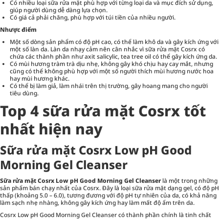
Có nhiều loại sữa rửa mặt phù hợp với từng loại da và mục đích sử dụng,
giúp người dùng dễ dàng lựa chọn.
Có giá cả phải chăng, phù hợp với túi tiền của nhiều người.
Nhược điểm
Một số dòng sản phẩm có độ pH cao, có thể làm khô da và gây kích ứng với
một số làn da. Làn da nhạy cảm nên cân nhắc vì sữa rửa mặt Cosrx có
chứa các thành phần như axit salicylic, tea tree oil có thể gây kích ứng da.
Có mùi hương tràm trà dịu nhẹ, không gây khó chịu hay cay mắt, nhưng
cũng có thể không phù hợp với một số người thích mùi hương nước hoa
hay mùi hương khác.
Có thể bị làm giả, làm nhái trên thị trường, gây hoang mang cho người
tiêu dùng.
Top 4 sữa rửa mặt Cosrx tốt
nhất hiện nay
Sữa rửa mặt Cosrx Low pH Good
Morning Gel Cleanser
Sữa rửa mặt Cosrx Low pH Good Morning Gel Cleanser
là một trong những
sản phẩm bán chạy nhất của Cosrx. Đây là loại sữa rửa mặt dạng gel, có độ pH
thấp (khoảng 5.0 – 6.0), tương đương với độ pH tự nhiên của da, có khả năng
làm sạch nhẹ nhàng, không gây kích ứng hay làm mất độ ẩm trên da.
Cosrx Low pH Good Morning Gel Cleanser có thành phần chính là tinh chất