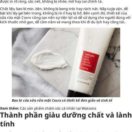
được in rõ ràng, sắc nét, không bị nhòe, mờ hay sai chính tả.
Chất liệu bao bì mịn, bền, không bị bong tróc hay rách nát. Nắp tuýp vặn, dễ
bật khi lấy gel bên trong, không bị rò rỉ hay bị hở. Bên cạnh đó, thiết kế của
sữa rửa mặt Cosrx cũng tạo nên sự tiện lợi và dễ sử dụng cho người dùng với
kích thước nhỏ gọn, dễ cầm nắm và mang theo khi đi du lịch hay công tác.
Bao bì của sữa rửa mặt Cosrx có thiết kế đơn giản và tinh tế
Xem thêm:
Các sản phẩm chăm sóc cá nhân tại Watsons
Thành phần giàu dưỡng chất và lành
tính