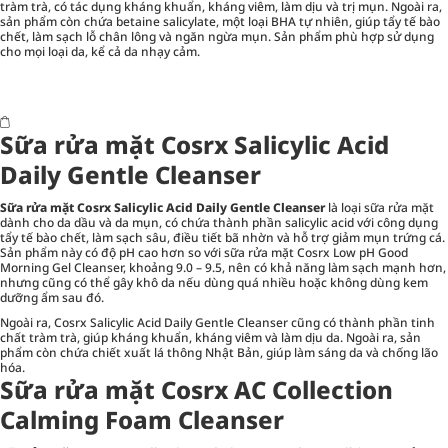
tràm trà, có tác dụng kháng khuẩn, kháng viêm, làm dịu và trị mụn. Ngoài ra,
sản phẩm còn chứa betaine salicylate, một loại BHA tự nhiên, giúp tẩy tế bào
chết, làm sạch lỗ chân lông và ngăn ngừa mụn. Sản phẩm phù hợp sử dụng
cho mọi loại da, kể cả da nhạy cảm.
Sữa rửa mặt Cosrx Salicylic Acid
Daily Gentle Cleanser
Sữa rửa mặt Cosrx Salicylic Acid Daily Gentle Cleanser
là loại sữa rửa mặt
dành cho da dầu và da mụn, có chứa thành phần salicylic acid với công dụng
tẩy tế bào chết, làm sạch sâu, điều tiết bã nhờn và hỗ trợ giảm mụn trứng cá.
Sản phẩm này có độ pH cao hơn so với sữa rửa mặt Cosrx Low pH Good
Morning Gel Cleanser, khoảng 9.0 – 9.5, nên có khả năng làm sạch mạnh hơn,
nhưng cũng có thể gây khô da nếu dùng quá nhiều hoặc không dùng kem
dưỡng ẩm sau đó.
Ngoài ra, Cosrx Salicylic Acid Daily Gentle Cleanser cũng có thành phần tinh
chất tràm trà, giúp kháng khuẩn, kháng viêm và làm dịu da. Ngoài ra, sản
phẩm còn chứa chiết xuất lá thông Nhật Bản, giúp làm sáng da và chống lão
hóa.
Sữa rửa mặt Cosrx AC Collection
Calming Foam Cleanser