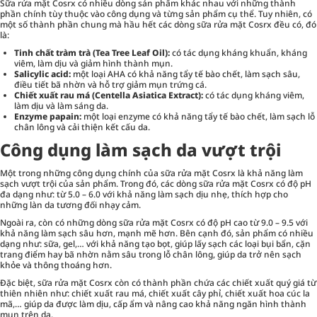
Sữa rửa mặt Cosrx có nhiều dòng sản phẩm khác nhau với những thành
phần chính tùy thuộc vào công dụng và từng sản phẩm cụ thể. Tuy nhiên, có
một số thành phần chung mà hầu hết các dòng sữa rửa mặt Cosrx đều có, đó
là:
Tinh chất tràm trà (Tea Tree Leaf Oil):
có tác dụng kháng khuẩn, kháng
viêm, làm dịu và giảm hình thành mụn.
Salicylic acid:
một loại AHA có khả năng tẩy tế bào chết, làm sạch sâu,
điều tiết bã nhờn và hỗ trợ giảm mụn trứng cá.
Chiết xuất rau má (Centella Asiatica Extract):
có tác dụng kháng viêm,
làm dịu và làm sáng da.
Enzyme papain:
một loại enzyme có khả năng tẩy tế bào chết, làm sạch lỗ
chân lông và cải thiện kết cấu da.
Công dụng làm sạch da vượt trội
Một trong những công dụng chính của sữa rửa mặt Cosrx là khả năng làm
sạch vượt trội của sản phẩm. Trong đó, các dòng sữa rửa mặt Cosrx có độ pH
đa dạng như: từ 5.0 – 6.0 với khả năng làm sạch dịu nhẹ, thích hợp cho
những làn da tương đối nhạy cảm.
Ngoài ra, còn có những dòng sữa rửa mặt Cosrx có độ pH cao từ 9.0 – 9.5 với
khả năng làm sạch sâu hơn, mạnh mẽ hơn. Bên cạnh đó, sản phẩm có nhiều
dạng như: sữa, gel,… với khả năng tạo bọt, giúp lấy sạch các loại bụi bẩn, cặn
trang điểm hay bã nhờn nằm sâu trong lỗ chân lông, giúp da trở nên sạch
khỏe và thông thoáng hơn.
Đặc biệt, sữa rửa mặt Cosrx còn có thành phần chứa các chiết xuất quý giá từ
thiên nhiên như: chiết xuất rau má, chiết xuất cây phỉ, chiết xuất hoa cúc la
mã,… giúp da được làm dịu, cấp ẩm và nâng cao khả năng ngăn hình thành
mụn trên da.