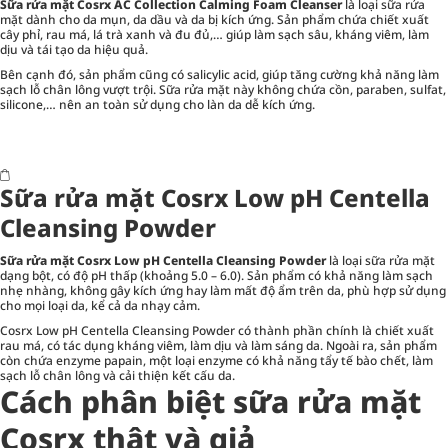
Sữa rửa mặt Cosrx AC Collection Calming Foam Cleanser
là loại sữa rửa
mặt dành cho da mụn, da dầu và da bị kích ứng. Sản phẩm chứa chiết xuất
cây phỉ, rau má, lá trà xanh và đu đủ,… giúp làm sạch sâu, kháng viêm, làm
dịu và tái tạo da hiệu quả.
Bên cạnh đó, sản phẩm cũng có salicylic acid, giúp tăng cường khả năng làm
sạch lỗ chân lông vượt trội. Sữa rửa mặt này không chứa cồn, paraben, sulfat,
silicone,… nên an toàn sử dụng cho làn da dễ kích ứng.
Sữa rửa mặt Cosrx Low pH Centella
Cleansing Powder
Sữa rửa mặt Cosrx Low pH Centella Cleansing Powder
là loại sữa rửa mặt
dạng bột, có độ pH thấp (khoảng 5.0 – 6.0). Sản phẩm có khả năng làm sạch
nhẹ nhàng, không gây kích ứng hay làm mất độ ẩm trên da, phù hợp sử dụng
cho mọi loại da, kể cả da nhạy cảm.
Cosrx Low pH Centella Cleansing Powder có thành phần chính là chiết xuất
rau má, có tác dụng kháng viêm, làm dịu và làm sáng da. Ngoài ra, sản phẩm
còn chứa enzyme papain, một loại enzyme có khả năng tẩy tế bào chết, làm
sạch lỗ chân lông và cải thiện kết cấu da.
Cách phân biệt sữa rửa mặt
Cosrx thật và giả