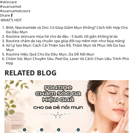
#skincare
#suaruamat
#suaruamatcosrx
Share
WHAT’S HOT
BHA, Niacinamide và Zinc Có Giúp Giảm Mụn Không? Cách Kết Hợp Cho
Da Dầu Mụn
Routine skincare mùa hè cho da dầu - 5 bước tối giản không bí da
Routine chăm da tay chuẩn spa giúp đôi tay mềm mịn như ‘búp măng’
Xử Lý Sẹo Mụn: Cách Cải Thiện Sẹo Rỗ, Thâm Mụn Và Phục Hồi Da Sau
Mụn
Routine Hiệu Quả Cho Da Dầu Mụn, Da Dễ Nổi Mụn
Chăm Sóc Mụn Chuyên Sâu: Peel Da, Laser Và Cách Chọn Liệu Trình Phù
Hợp
RELATED BLOG