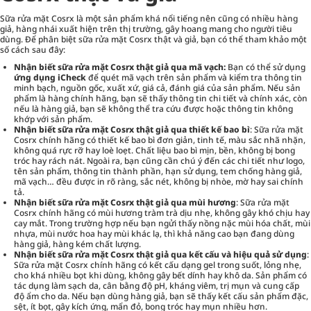
Sữa rửa mặt Cosrx là một sản phẩm khá nổi tiếng nên cũng có nhiều hàng
giả, hàng nhái xuất hiện trên thị trường, gây hoang mang cho người tiêu
dùng. Để phân biệt sữa rửa mặt Cosrx thật và giả, bạn có thể tham khảo một
số cách sau đây:
Nhận biết sữa rửa mặt Cosrx thật giả qua mã vạch:
Bạn có thể sử dụng
ứng dụng iCheck
để quét mã vạch trên sản phẩm và kiểm tra thông tin
minh bạch, nguồn gốc, xuất xứ, giá cả, đánh giá của sản phẩm. Nếu sản
phẩm là hàng chính hãng, bạn sẽ thấy thông tin chi tiết và chính xác, còn
nếu là hàng giả, bạn sẽ không thể tra cứu được hoặc thông tin không
khớp với sản phẩm.
Nhận biết sữa rửa mặt Cosrx thật giả qua thiết kế bao bì
: Sữa rửa mặt
Cosrx chính hãng có thiết kế bao bì đơn giản, tinh tế, màu sắc nhã nhặn,
không quá rực rỡ hay loè loẹt. Chất liệu bao bì mịn, bền, không bị bong
tróc hay rách nát. Ngoài ra, bạn cũng cần chú ý đến các chi tiết như logo,
tên sản phẩm, thông tin thành phần, hạn sử dụng, tem chống hàng giả,
mã vạch… đều được in rõ ràng, sắc nét, không bị nhòe, mờ hay sai chính
tả.
Nhận biết sữa rửa mặt Cosrx thật giả qua mùi hương
: Sữa rửa mặt
Cosrx chính hãng có mùi hương tràm trà dịu nhẹ, không gây khó chịu hay
cay mắt. Trong trường hợp nếu bạn ngửi thấy nồng nặc mùi hóa chất, mùi
nhựa, mùi nước hoa hay mùi khác lạ, thì khả năng cao bạn đang dùng
hàng giả, hàng kém chất lượng.
Nhận biết sữa rửa mặt Cosrx thật giả qua kết cấu và hiệu quả sử dụng
:
Sữa rửa mặt Cosrx chính hãng có kết cấu dạng gel trong suốt, lỏng nhẹ,
cho khá nhiều bọt khi dùng, không gây bết dính hay khô da. Sản phẩm có
tác dụng làm sạch da, cân bằng độ pH, kháng viêm, trị mụn và cung cấp
độ ẩm cho da. Nếu bạn dùng hàng giả, bạn sẽ thấy kết cấu sản phẩm đặc,
sệt, ít bọt, gây kích ứng, mẩn đỏ, bong tróc hay mụn nhiều hơn.