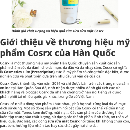
Đánh giá chất lượng và hiệu quả của sữa rửa mặt Cosrx
Giới thiệu về thương hiệu mỹ
phẩm Cosrx của Hàn Quốc
Cosrx là một thương hiệu mỹ phẩm Hàn Quốc, chuyên sản xuất các sản
phẩm
chăm sóc da
dành cho da mụn, da dầu và da nhạy cảm. Cosrx có nghĩa
là
Cosmetics + Rx (Prescription)
, tức là mỹ phẩm có công thức đặc biệt, được
nghiên cứu và phát triển dựa trên nhu cầu và vấn đề của da.
Cosrx được thành lập vào năm 2014 và chỉ được bán trên các trang mua sắm
online tại Hàn Quốc. Sau đó, nhờ nhận được nhiều đánh giá tích cực từ
khách hàng và blogger, Cosrx đã nhanh chóng trở nên nổi tiếng và được
phân phối tại nhiều quốc gia khác, trong đó có Việt Nam.
Cosrx có nhiều dòng sản phẩm khác nhau, phù hợp với từng loại da và mục
đích sử dụng. Một số dòng sản phẩm nổi bật của Cosrx có thể kể đến như:
sữa rửa mặt, Toner, kem dưỡng, mặt nạ,… Các sản phẩm của thương hiệu
luôn tập trung vào chất lượng, sử dụng các thành phần lành tính, an toàn và
hiệu quả. Đặc biệt, các dòng
sữa rửa mặt Cosrx
nổi tiếng khi không chứa cồn,
paraben, hương liệu nhân tạo hay các chất gây hại cho da.