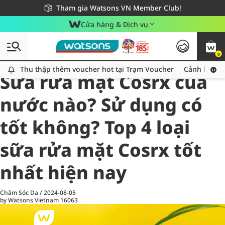
Giao hàng nhanh 24h - Áp dụng khu vực TP. Hồ Chí Minh
Miễn phí giao hàng cho đơn hàng từ 249,000Đ
Tham gia Watsons VN Member Club!
Cửa hàng & Dịch vụ
0
All
Chăm Sóc Cá Nhân
Ch
Thu thập thêm voucher hot tại Trạm Voucher
Thu thập thêm voucher hot tại Trạm Voucher
Cảnh báo An
Sữa rửa mặt Cosrx của
nước nào? Sử dụng có
tốt không? Top 4 loại
sữa rửa mặt Cosrx tốt
nhất hiện nay
Chăm Sóc Da
/
2024-08-05
by Watsons Vietnam
16063