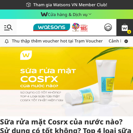
Giao hàng nhanh 24h - Áp dụng khu vực TP. Hồ Chí Minh
Miễn phí giao hàng cho đơn hàng từ 249,000Đ
Tham gia Watsons VN Member Club!
Cửa hàng & Dịch vụ
0
Tag:
Cosrx
2 item(s) found
Thu thập thêm voucher hot tại Trạm Voucher
Thu thập thêm voucher hot tại Trạm Voucher
Cảnh báo An
Sữa rửa mặt Cosrx của nước nào?
Sử dụng có tốt không? Top 4 loại sữa