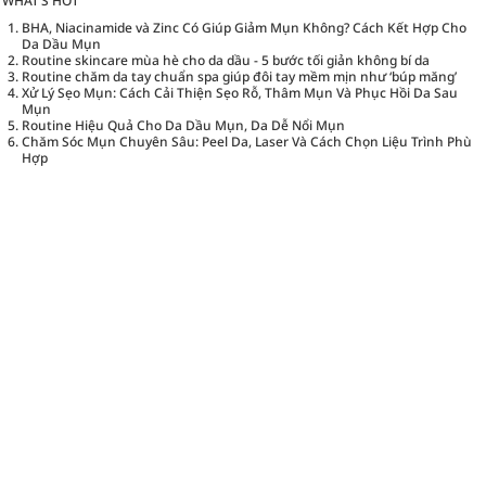
WHAT’S HOT
BHA, Niacinamide và Zinc Có Giúp Giảm Mụn Không? Cách Kết Hợp Cho
Da Dầu Mụn
Routine skincare mùa hè cho da dầu - 5 bước tối giản không bí da
Routine chăm da tay chuẩn spa giúp đôi tay mềm mịn như ‘búp măng’
Xử Lý Sẹo Mụn: Cách Cải Thiện Sẹo Rỗ, Thâm Mụn Và Phục Hồi Da Sau
Mụn
Routine Hiệu Quả Cho Da Dầu Mụn, Da Dễ Nổi Mụn
Chăm Sóc Mụn Chuyên Sâu: Peel Da, Laser Và Cách Chọn Liệu Trình Phù
Hợp