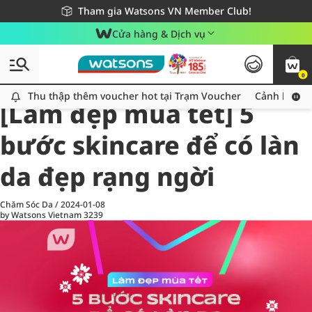
Giao hàng nhanh 24h - Áp dụng khu vực TP. Hồ Chí Minh
Miễn phí giao hàng cho đơn hàng từ 249,000Đ
Tham gia Watsons VN Member Club!
Cửa hàng & Dịch vụ
0
All
Chăm Sóc Cá Nhân
Ch
Thu thập thêm voucher hot tại Trạm Voucher
Thu thập thêm voucher hot tại Trạm Voucher
Cảnh báo An
[Làm đẹp mùa tết] 5
bước skincare để có làn
da đẹp rạng ngời
Chăm Sóc Da
/
2024-01-08
by Watsons Vietnam
3239