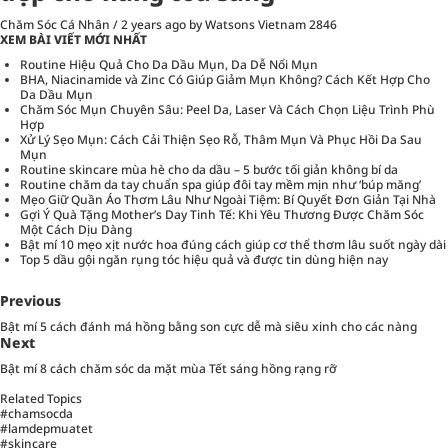
Chăm Sóc Cá Nhân
/
2 years ago
by Watsons Vietnam
2846
XEM BÀI VIẾT MỚI NHẤT
Routine Hiệu Quả Cho Da Dầu Mụn, Da Dễ Nổi Mụn
BHA, Niacinamide và Zinc Có Giúp Giảm Mụn Không? Cách Kết Hợp Cho
Da Dầu Mụn
Chăm Sóc Mụn Chuyên Sâu: Peel Da, Laser Và Cách Chọn Liệu Trình Phù
Hợp
Xử Lý Sẹo Mụn: Cách Cải Thiện Sẹo Rỗ, Thâm Mụn Và Phục Hồi Da Sau
Mụn
Routine skincare mùa hè cho da dầu – 5 bước tối giản không bí da
Routine chăm da tay chuẩn spa giúp đôi tay mềm mịn như ‘búp măng’
Mẹo Giữ Quần Áo Thơm Lâu Như Ngoài Tiệm: Bí Quyết Đơn Giản Tại Nhà
Gợi Ý Quà Tặng Mother’s Day Tinh Tế: Khi Yêu Thương Được Chăm Sóc
Một Cách Dịu Dàng
Bật mí 10 mẹo xịt nước hoa đúng cách giúp cơ thể thơm lâu suốt ngày dài
Top 5 dầu gội ngăn rụng tóc hiệu quả và được tin dùng hiện nay
Previous
Bật mí 5 cách đánh má hồng bằng son cực dễ mà siêu xinh cho các nàng
Next
Bật mí 8 cách chăm sóc da mặt mùa Tết sáng hồng rạng rỡ
Related Topics
#chamsocda
#lamdepmuatet
#skincare