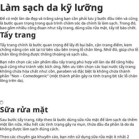
Làm sạch da kỹ lưỡng
Để có một làn da đẹp và trắng sáng bạn cần phải lưu ý bước đầu tiên và cũng
là bước quan trọng trong quá trình chăm sóc da chính là làm sạch. Trong đó,
bao gồm nhiều công đoạn như: tẩy trang, dùng sữa rửa mặt, tẩy tế bào chết.
Tẩy trang
Tẩy trang
chính là bước quan trọng để lấy đi bụi bẩn, cặn trang điểm, kem
chống nắng còn sót lại từ bên sâu bên trong lỗ chân lông. Nhờ đó, giúp cho lỗ
chân lông thông được thông thoáng và sạch sâu.
Bạn nên chọn các sản phẩm dầu tẩy trang phù hợp với làn da để tăng hiệu
quả cũng như tránh việc kích ứng. Nên ưu tiên chọn các loại nước tẩy trang
không chứa hóa chất như: cồn, paraben và đặc biệt là không chứa thành
phần “Non – Comedogenic” (một thành phần gây ra tình trạng bít tắc lỗ chân
lông trên da).
Sữa rửa mặt
Sau bước tẩy trang, tiếp theo là bước dùng
sữa rửa mặt
để làm sạch da thêm
một lần nữa. Hầu hết các tình trạng gây ra mụn, thừa dầu đa phần là do da
không được làm sạch đúng cách.
Theo các chuyên gia khuyến cáo, bạn nên sử dụng sữa rửa mặt ít nhất 2