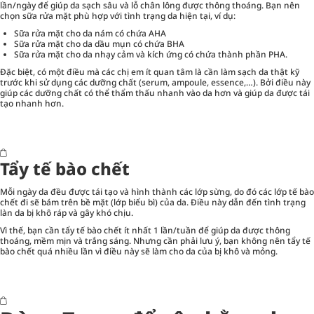
lần/ngày để giúp da sạch sâu và lỗ chân lông được thông thoáng. Bạn nên
chọn sữa rửa mặt phù hợp với tình trạng da hiện tại, ví dụ:
Sữa rửa mặt cho da nám có chứa AHA
Sữa rửa mặt cho da dầu mụn có chứa BHA
Sữa rửa mặt cho da nhạy cảm và kích ứng có chứa thành phần PHA.
Đặc biệt, có một điều mà các chị em ít quan tâm là cần làm sạch da thật kỹ
trước khi sử dụng các dưỡng chất (serum, ampoule, essence,…). Bởi điều này
giúp các dưỡng chất có thể thẩm thấu nhanh vào da hơn và giúp da được tái
tạo nhanh hơn.
Tẩy tế bào chết
Mỗi ngày da đều được tái tạo và hình thành các lớp sừng, do đó các lớp tế bào
chết đi sẽ bám trên bề mặt (lớp biểu bì) của da. Điều này dẫn đến tình trạng
làn da bị khô ráp và gây khó chịu.
Vì thế, bạn cần
tẩy tế bào chết
ít nhất 1 lần/tuần để giúp da được thông
thoáng, mềm mịn và trắng sáng. Nhưng cần phải lưu ý, bạn không nên tẩy tế
bào chết quá nhiều lần vì điều này sẽ làm cho da của bị khô và mỏng.