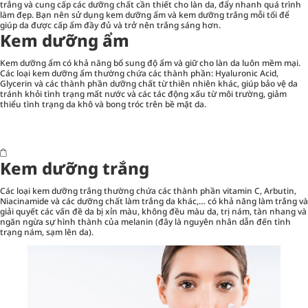
trắng và cung cấp các dưỡng chất cần thiết cho làn da, đẩy nhanh quá trình
làm đẹp. Bạn nên sử dụng kem dưỡng ẩm và kem dưỡng trắng mỗi tối để
giúp da được cấp ẩm đầy đủ và trở nên trắng sáng hơn.
Kem dưỡng ẩm
Kem dưỡng ẩm có khả năng bổ sung độ ẩm và giữ cho làn da luôn mềm mại.
Các loại kem dưỡng ẩm thường chứa các thành phần: Hyaluronic Acid,
Glycerin và các thành phần dưỡng chất từ thiên nhiên khác, giúp bảo vệ da
tránh khỏi tình trạng mất nước và các tác động xấu từ môi trường, giảm
thiểu tình trạng da khô và bong tróc trên bề mặt da.
Kem dưỡng trắng
Các loại kem dưỡng trắng thường chứa các thành phần vitamin C, Arbutin,
Niacinamide và các dưỡng chất làm trắng da khác,… có khả năng làm trắng và
giải quyết các vấn đề da bị xỉn màu, không đều màu da, trị nám, tàn nhang và
ngăn ngừa sự hình thành của melanin (đây là nguyên nhân dẫn đến tình
trạng nám, sạm lên da).