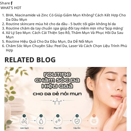
Share
WHAT’S HOT
BHA, Niacinamide và Zinc Có Giúp Giảm Mụn Không? Cách Kết Hợp Cho
Da Dầu Mụn
Routine skincare mùa hè cho da dầu - 5 bước tối giản không bí da
Routine chăm da tay chuẩn spa giúp đôi tay mềm mịn như ‘búp măng’
Xử Lý Sẹo Mụn: Cách Cải Thiện Sẹo Rỗ, Thâm Mụn Và Phục Hồi Da Sau
Mụn
Routine Hiệu Quả Cho Da Dầu Mụn, Da Dễ Nổi Mụn
Chăm Sóc Mụn Chuyên Sâu: Peel Da, Laser Và Cách Chọn Liệu Trình Phù
Hợp
RELATED BLOG