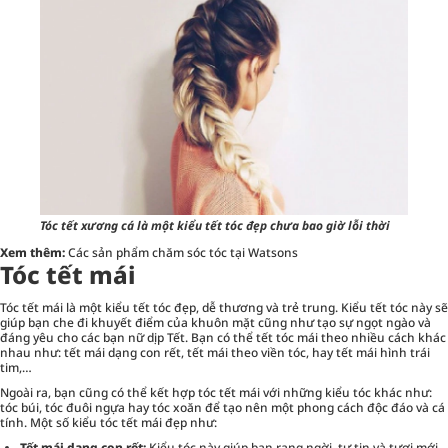
Tóc tết xương cá là một kiểu tết tóc đẹp chưa bao giờ lỗi thời
Xem thêm:
Các sản phẩm chăm sóc tóc tại Watsons
Tóc tết mái
Tóc tết mái là một kiểu tết tóc đẹp, dễ thương và trẻ trung. Kiểu tết tóc này sẽ
giúp bạn che đi khuyết điểm của khuôn mặt cũng như tạo sự ngọt ngào và
đáng yêu cho các bạn nữ dịp Tết. Bạn có thể tết tóc mái theo nhiều cách khác
nhau như: tết mái dạng con rết, tết mái theo viền tóc, hay tết mái hình trái
tim,…
Ngoài ra, bạn cũng có thể kết hợp tóc tết mái với những kiểu tóc khác như:
tóc búi, tóc đuôi ngựa hay tóc xoăn để tạo nên một phong cách độc đáo và cá
tính. Một số kiểu tóc tết mái đẹp như:
Tết mái dạng con rết:
Kiểu tóc này giúp bạn rạng ngời, tự tin và tươi mới