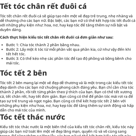
Tết tóc chân rết đuôi cá
Tóc tết chân rết đuôi cá sẽ giúp tạo nên một vẻ đẹp trẻ trung, nhẹ nhàng và
dễ thương cho các bạn nữ. Đặc biệt, các bạn nữ có thể kết hợp tóc tết đuôi cá
với những phụ kiện như: hoa, nơ, hay kẹp tóc để tăng thêm sự nổi bật và
duyên dáng.
Cách thực hiện kiểu tóc tết chân rết đuôi cá đơn giản như sau:
Bước 1: Chia tóc thành 2 phần bằng nhau.
Bước 2: Lấy một ít tóc từ mỗi phần vắt qua phần kia, cứ như vậy đến khi
tết hết tóc.
Bước 3: Có thể kéo nhẹ các phần tóc để tạo độ phồng và bồng bềnh cho
mái tóc.
Tóc tết 2 bên
Tóc tết 2 bên mang lại một vẻ đẹp dễ thương và là một trong các kiểu tết tóc
đẹp dành cho các bạn nữ chuộng phong cách đáng yêu. Bạn chỉ cần chia tóc
thành 2 phần, rồi tết từng phần theo ý thích của bạn. Bạn có thể tết xương
cá, tết chân rết, hay tết đơn giản. Bạn cũng có thể để phần tóc mái rơi ra để
tạo sự trẻ trung và ngọt ngào. Bạn cũng có thể kết hợp tóc tết 2 bên với
những phụ kiện như hoa, nơ, hay kẹp tóc để tăng thêm sự sinh động và hấp
dẫn cho mái tóc của mình.
Tóc tết thác nước
Kiểu tết tóc thác nước là một biến thể của kiểu tết tóc chân rết, kiểu tóc này
giúp các bạn nữ toát lên một vẻ đẹp lãng mạn, quyến rũ và vô cùng sang
trọng. Để tăng thêm sự lộng lẫy, các bạn nữ có thể kết hợp kiểu tóc tết này