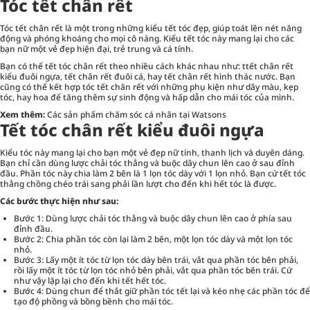
Tóc tết chân rết
Tóc tết chân rết là một trong những kiểu tết tóc đẹp, giúp toát lên nét năng
động và phóng khoáng cho mọi cô nàng. Kiểu tết tóc này mang lại cho các
bạn nữ một vẻ đẹp hiện đại, trẻ trung và cá tính.
Bạn có thể tết tóc chân rết theo nhiều cách khác nhau như: ttết chân rết
kiểu đuôi ngựa, tết chân rết đuôi cá, hay tết chân rết hình thác nước. Bạn
cũng có thể kết hợp tóc tết chân rết với những phụ kiện như dây màu, kẹp
tóc, hay hoa để tăng thêm sự sinh động và hấp dẫn cho mái tóc của mình.
Xem thêm:
Các sản phẩm chăm sóc cá nhân tại Watsons
Tết tóc chân rết kiểu đuôi ngựa
Kiểu tóc này mang lại cho bạn một vẻ đẹp nữ tính, thanh lịch và duyên dáng.
Bạn chỉ cần dùng lược chải tóc thẳng và buộc dây chun lên cao ở sau đỉnh
đầu. Phần tóc này chia làm 2 bên là 1 lọn tóc dày với 1 lọn nhỏ. Bạn cứ tết tóc
thẳng chồng chéo trái sang phải lần lượt cho đến khi hết tóc là được.
Các bước thực hiện như sau:
Bước 1: Dùng lược chải tóc thẳng và buộc dây chun lên cao ở phía sau
đỉnh đầu.
Bước 2: Chia phần tóc còn lại làm 2 bên, một lọn tóc dày và một lọn tóc
nhỏ.
Bước 3: Lấy một ít tóc từ lọn tóc dày bên trái, vắt qua phần tóc bên phải,
rồi lấy một ít tóc từ lọn tóc nhỏ bên phải, vắt qua phần tóc bên trái. Cứ
như vậy lặp lại cho đến khi tết hết tóc.
Bước 4: Dùng chun để thắt giữ phần tóc tết lại và kéo nhẹ các phần tóc để
tạo độ phồng và bồng bềnh cho mái tóc.