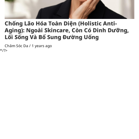
Chống Lão Hóa Toàn Diện (Holistic Anti-
Aging): Ngoài Skincare, Còn Có Dinh Dưỡng,
Lối Sống Và Bổ Sung Đường Uống
Chăm Sóc Da
/
1 years ago
*/?>