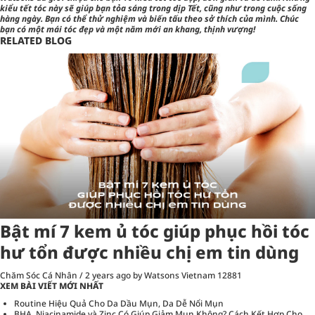
kiểu tết tóc này sẽ giúp bạn tỏa sáng trong dịp Tết, cũng như trong cuộc sống
hàng ngày. Bạn có thể thử nghiệm và biến tấu theo sở thích của mình. Chúc
bạn có một mái tóc đẹp và một năm mới an khang, thịnh vượng!
RELATED BLOG
Bật mí 7 kem ủ tóc giúp phục hồi tóc
hư tổn được nhiều chị em tin dùng
Chăm Sóc Cá Nhân
/
2 years ago
by Watsons Vietnam
12881
XEM BÀI VIẾT MỚI NHẤT
Routine Hiệu Quả Cho Da Dầu Mụn, Da Dễ Nổi Mụn
BHA, Niacinamide và Zinc Có Giúp Giảm Mụn Không? Cách Kết Hợp Cho