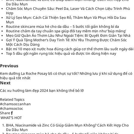
Da Dầu Mụn
Chăm Sóc Mụn Chuyên Sâu: Peel Da, Laser Và Cách Chọn Liệu Trình Phù
Hợp
Xử Lý Sẹo Mụn: Cách Cải Thiện Sẹo Rỗ, Thâm Mụn Và Phục Hồi Da Sau
Mụn
Routine skincare mùa hè cho da dầu – 5 bước tối giản không bí da
Routine chăm da tay chuẩn spa giúp đôi tay mềm mịn như ‘búp măng’
Mẹo Giữ Quần Áo Thơm Lâu Như Ngoài Tiệm: Bí Quyết Đơn Giản Tại Nhà
Gợi Ý Quà Tặng Mother’s Day Tinh Tế: Khi Yêu Thương Được Chăm Sóc
Một Cách Dịu Dàng
Bật mí 10 mẹo xịt nước hoa đúng cách giúp cơ thể thơm lâu suốt ngày dài
Top 5 dầu gội ngăn rụng tóc hiệu quả và được tin dùng hiện nay
Previous
Kem dưỡng La Roche Posay b5 có thực sự tốt? Những lưu ý khi sử dụng để có
hiệu quả tốt nhất
Next
Các xu hướng làm đẹp 2024 bạn không thể bỏ lỡ
Related Topics
#chamsoccanhan
#chamsoctoc
Share
WHAT’S HOT
BHA, Niacinamide và Zinc Có Giúp Giảm Mụn Không? Cách Kết Hợp Cho
Da Dầu Mụn