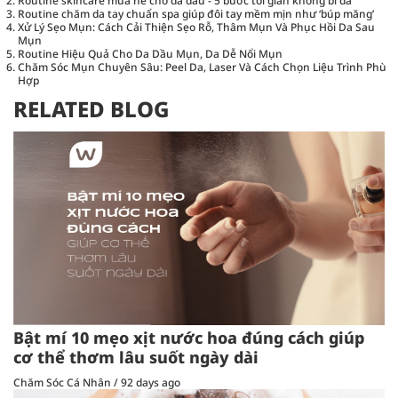
Routine skincare mùa hè cho da dầu - 5 bước tối giản không bí da
Routine chăm da tay chuẩn spa giúp đôi tay mềm mịn như ‘búp măng’
Xử Lý Sẹo Mụn: Cách Cải Thiện Sẹo Rỗ, Thâm Mụn Và Phục Hồi Da Sau
Mụn
Routine Hiệu Quả Cho Da Dầu Mụn, Da Dễ Nổi Mụn
Chăm Sóc Mụn Chuyên Sâu: Peel Da, Laser Và Cách Chọn Liệu Trình Phù
Hợp
RELATED BLOG
Bật mí 10 mẹo xịt nước hoa đúng cách giúp
cơ thể thơm lâu suốt ngày dài
Chăm Sóc Cá Nhân
/
92 days ago