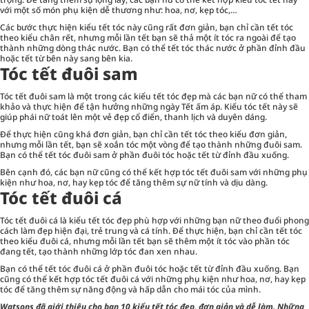
với một số món phụ kiện dễ thương như: hoa, nơ, kẹp tóc,…
Các bước thực hiện kiểu tết tóc này cũng rất đơn giản, bạn chỉ cần tết tóc
theo kiểu chân rết, nhưng mỗi lần tết bạn sẽ thả một ít tóc ra ngoài để tạo
thành những dòng thác nước. Bạn có thể tết tóc thác nước ở phần đỉnh đầu
hoặc tết từ bên này sang bên kia.
Tóc tết đuôi sam
Tóc tết đuôi sam là một trong các kiểu tết tóc đẹp mà các bạn nữ có thể tham
khảo và thực hiện để tận hưởng những ngày Tết ấm áp. Kiểu tóc tết này sẽ
giúp phái nữ toát lên một vẻ đẹp cổ điển, thanh lịch và duyên dáng.
Để thực hiện cũng khá đơn giản, bạn chỉ cần tết tóc theo kiểu đơn giản,
nhưng mỗi lần tết, bạn sẽ xoắn tóc một vòng để tạo thành những đuôi sam.
Bạn có thể tết tóc đuôi sam ở phần đuôi tóc hoặc tết từ đỉnh đầu xuống.
Bên cạnh đó, các bạn nữ cũng có thể kết hợp tóc tết đuôi sam với những phụ
kiện như hoa, nơ, hay kẹp tóc để tăng thêm sự nữ tính và dịu dàng.
Tóc tết đuôi cá
Tóc tết đuôi cá là kiểu tết tóc đẹp phù hợp với những bạn nữ theo đuổi phong
cách làm đẹp hiện đại, trẻ trung và cá tính. Để thực hiện, bạn chỉ cần tết tóc
theo kiểu đuôi cá, nhưng mỗi lần tết bạn sẽ thêm một ít tóc vào phần tóc
đang tết, tạo thành những lớp tóc đan xen nhau.
Bạn có thể tết tóc đuôi cá ở phần đuôi tóc hoặc tết từ đỉnh đầu xuống. Bạn
cũng có thể kết hợp tóc tết đuôi cá với những phụ kiện như hoa, nơ, hay kẹp
tóc để tăng thêm sự năng động và hấp dẫn cho mái tóc của mình.
Watsons đã giới thiệu cho bạn
10 kiểu tết tóc đẹp, đơn giản và dễ làm
. Những