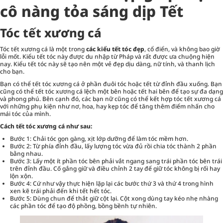
cô nàng tỏa sáng dịp Tết
Tóc tết xương cá
Tóc tết xương cá là một trong
các kiểu tết tóc đẹp
, cổ điển, và không bao giờ
lỗi mốt. Kiểu tết tóc này được du nhập từ Pháp và rất được ưa chuộng hiện
nay. Kiểu tết tóc này sẽ tạo nên một vẻ đẹp dịu dàng, nữ tính, và thanh lịch
cho bạn.
Bạn có thể tết tóc xương cá ở phần đuôi tóc hoặc tết từ đỉnh đầu xuống. Bạn
cũng có thể tết tóc xương cá lệch một bên hoặc tết hai bên để tạo sự đa dạng
và phong phú. Bên cạnh đó, các bạn nữ cũng có thể kết hợp tóc tết xương cá
với những phụ kiện như nơ, hoa, hay kẹp tóc để tăng thêm điểm nhấn cho
mái tóc của mình.
Cách tết tóc xương cá như sau:
Bước 1: Chải tóc gọn gàng, xịt lớp dưỡng để làm tóc mềm hơn.
Bước 2: Từ phía đỉnh đầu, lấy lượng tóc vừa đủ rồi chia tóc thành 2 phần
bằng nhau.
Bước 3: Lấy một ít phần tóc bên phải vắt ngang sang trái phần tóc bên trái
trên đỉnh đầu. Cố gắng giữ và điều chỉnh 2 tay để giữ tóc không bị rối hay
lộn xộn.
Bước 4: Cứ như vậy thực hiện lặp lại các bước thứ 3 và thứ 4 trong hình
xen kẽ trái phải đến khi tết hết tóc.
Bước 5: Dùng chun để thắt giữ cột lại. Cột xong dùng tay kéo nhẹ nhàng
các phần tóc để tạo độ phồng, bồng bềnh tự nhiên.