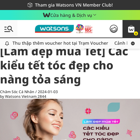
Giao hàng nhanh 24h - Áp dụng khu vực TP. Hồ Chí Minh
Miễn phí giao hàng cho đơn hàng từ 249,000Đ
Tham gia Watsons VN Member Club!
Cửa hàng & Dịch vụ
0
All
Chăm Sóc Cá Nhân
Ch
Thu thập thêm voucher hot tại Trạm Voucher
Thu thập thêm voucher hot tại Trạm Voucher
Cảnh báo An
[Làm đẹp mùa Tết] Các
kiểu tết tóc đẹp cho
nàng tỏa sáng
Chăm Sóc Cá Nhân
/
2024-01-03
by Watsons Vietnam
2844