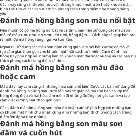
Cách này cũng sẽ rất phù hợp với những khuôn mặt tròn hoặc khuôn mặt
hình trái tim và các bạn nữ thích phong cách trang điểm nhẹ nhàng đáng
yêu.
Đánh má hồng bằng son màu nổi bật
Nếu muốn có gò má hồng nổi bật và cá tính, bạn nên sử dụng các màu son
môi có màu tươi như: đỏ rượu, đỏ tươi, hồng đậm,… Cách này sẽ giúp bạn tạo
ra một lớp má hồng rạng ngời và tươi tắn.
Ngoài ra, sử dụng các màu son đậm cũng giúp làm nổi bật xương gò má và
tạo cảm giác thon gọn cho khuôn mặt một cách tự nhiên. Cách đánh má
hồng này phù hợp với những bạn có khuôn mặt dài hoặc vuông và các bạn nữ
thích phong cách trang điểm cá tính.
Đánh má hồng bằng son màu đào
hoặc cam
Màu đào hay cam cũng là những màu son phổ biến được các bạn nữ dùng để
đánh má hồng. Những màu tươi tắn này sẽ giúp gò má của bạn có lớp má
hồng đồng điệu và hài hòa, làm mềm đi những đường nét góc cạnh và tạo
cảm giác gương mặt thon gọn hơn.
Cách đánh má hồng bằng son màu đỏ hoặc cam sẽ phù hợp với những bạn
có khuôn mặt hình chữ nhật, cũng như những bạn thích phong cách trang
điểm ấm áp và nhẹ nhàng.
Đánh má hồng bằng son màu son
đậm và cuốn hút