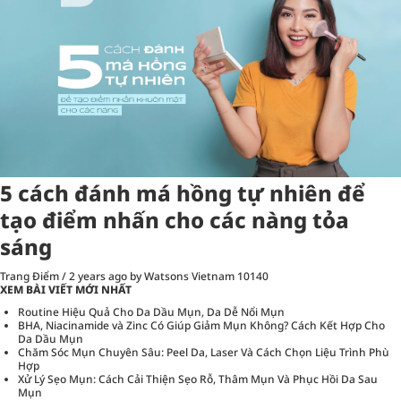
5 cách đánh má hồng tự nhiên để
tạo điểm nhấn cho các nàng tỏa
sáng
Trang Điểm
/
2 years ago
by Watsons Vietnam
10140
XEM BÀI VIẾT MỚI NHẤT
Routine Hiệu Quả Cho Da Dầu Mụn, Da Dễ Nổi Mụn
BHA, Niacinamide và Zinc Có Giúp Giảm Mụn Không? Cách Kết Hợp Cho
Da Dầu Mụn
Chăm Sóc Mụn Chuyên Sâu: Peel Da, Laser Và Cách Chọn Liệu Trình Phù
Hợp
Xử Lý Sẹo Mụn: Cách Cải Thiện Sẹo Rỗ, Thâm Mụn Và Phục Hồi Da Sau
Mụn