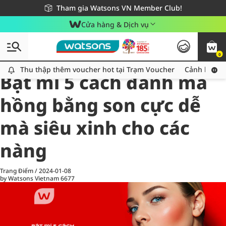
Giao hàng nhanh 24h - Áp dụng khu vực TP. Hồ Chí Minh
Miễn phí giao hàng cho đơn hàng từ 249,000Đ
Tham gia Watsons VN Member Club!
Cửa hàng & Dịch vụ
0
All
Chăm Sóc Cá Nhân
Ch
Thu thập thêm voucher hot tại Trạm Voucher
Thu thập thêm voucher hot tại Trạm Voucher
Cảnh báo An
Bật mí 5 cách đánh má
hồng bằng son cực dễ
mà siêu xinh cho các
nàng
Trang Điểm
/
2024-01-08
by Watsons Vietnam
6677