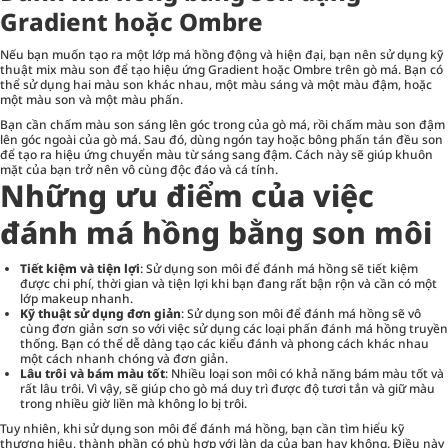
Gradient hoặc Ombre
Nếu bạn muốn tạo ra một lớp má hồng động và hiện đại, bạn nên sử dụng kỹ
thuật mix màu son để tạo hiệu ứng Gradient hoặc Ombre trên gò má. Bạn có
thể sử dụng hai màu son khác nhau, một màu sáng và một màu đậm, hoặc
một màu son và một màu phấn.
Bạn cần chấm màu son sáng lên góc trong của gò má, rồi chấm màu son đậm
lên góc ngoài của gò má. Sau đó, dùng ngón tay hoặc bông phấn tán đều son
để tạo ra hiệu ứng chuyển màu từ sáng sang đậm. Cách này sẽ giúp khuôn
mặt của bạn trở nên vô cùng độc đáo và cá tính.
Những ưu điểm của việc
đánh má hồng bằng son môi
Tiết kiệm và tiện lợi
: Sử dụng son môi để đánh má hồng sẽ tiết kiệm
được chi phí, thời gian và tiện lợi khi bạn đang rất bận rộn và cần có một
lớp makeup nhanh.
Kỹ thuật sử dụng đơn giản
: Sử dụng son môi để đánh má hồng sẽ vô
cùng đơn giản sơn so với việc sử dụng các loại phấn đánh má hồng truyền
thống. Bạn có thể dễ dàng tạo các kiểu đánh và phong cách khác nhau
một cách nhanh chóng và đơn giản.
Lâu trôi và bám màu tốt
: Nhiều loại son môi có khả năng bám màu tốt và
rất lâu trôi. Vì vậy, sẽ giúp cho gò má duy trì được độ tươi tắn và giữ màu
trong nhiều giờ liền mà không lo bị trôi.
Tuy nhiên, khi sử dụng son môi để đánh má hồng, bạn cần tìm hiểu kỹ
thương hiệu, thành phần có phù hợp với làn da của bạn hay không. Điều này