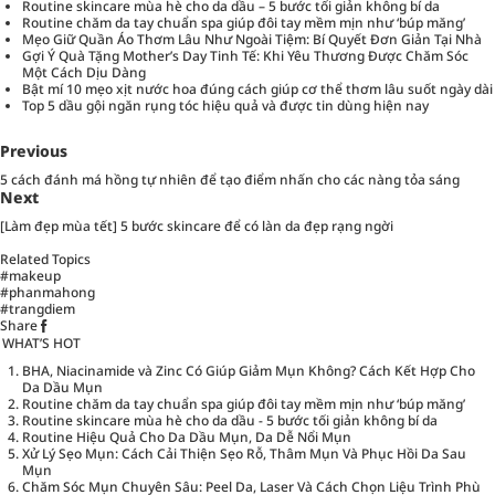
Routine skincare mùa hè cho da dầu – 5 bước tối giản không bí da
Routine chăm da tay chuẩn spa giúp đôi tay mềm mịn như ‘búp măng’
Mẹo Giữ Quần Áo Thơm Lâu Như Ngoài Tiệm: Bí Quyết Đơn Giản Tại Nhà
Gợi Ý Quà Tặng Mother’s Day Tinh Tế: Khi Yêu Thương Được Chăm Sóc
Một Cách Dịu Dàng
Bật mí 10 mẹo xịt nước hoa đúng cách giúp cơ thể thơm lâu suốt ngày dài
Top 5 dầu gội ngăn rụng tóc hiệu quả và được tin dùng hiện nay
Previous
5 cách đánh má hồng tự nhiên để tạo điểm nhấn cho các nàng tỏa sáng
Next
[Làm đẹp mùa tết] 5 bước skincare để có làn da đẹp rạng ngời
Related Topics
#makeup
#phanmahong
#trangdiem
Share
WHAT’S HOT
BHA, Niacinamide và Zinc Có Giúp Giảm Mụn Không? Cách Kết Hợp Cho
Da Dầu Mụn
Routine chăm da tay chuẩn spa giúp đôi tay mềm mịn như ‘búp măng’
Routine skincare mùa hè cho da dầu - 5 bước tối giản không bí da
Routine Hiệu Quả Cho Da Dầu Mụn, Da Dễ Nổi Mụn
Xử Lý Sẹo Mụn: Cách Cải Thiện Sẹo Rỗ, Thâm Mụn Và Phục Hồi Da Sau
Mụn
Chăm Sóc Mụn Chuyên Sâu: Peel Da, Laser Và Cách Chọn Liệu Trình Phù