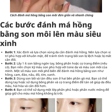
Cách đánh má hồng bằng son môi đơn giản và nhanh chóng
Các bước đánh má hồng
bằng son môi lên màu siêu
xinh
Bước 1
: Xác định và lựa chọn vùng da cần đánh má hồng. Nên lựa chọn vị
trí phù hợp với khuôn mặt, để tránh tình trạng bôi son bị lệch hoặc bị mất
cân đối.
Bước 2
: Lấy 1 ít son bằng ngón tay, bông phấn hoặc cọ
trang điểm
(nếu
có). Bạn nên chọn kỹ màu son phù hợp với tone da và màu son môi của
mình. Một số màu son môi phổ biến để đánh má hồng bằng son như
hồng, cam, đào, nâu, đỏ, tím, xanh.
Bước 3
: Dùng son bôi và tán đều son ở hai bên phần gò má. Bạn có thể
dùng tay hoặc sử dụng bông phấn và cọ trang điểm để tán sẽ giúp da đều
màu, hài hòa và cân đối hơn.
Bước 4
: Bạn có thể sử dụng một lớp phấn phủ hoặc phấn nước mỏng để
giúp giữ cho màu má hồng không bị trôi.