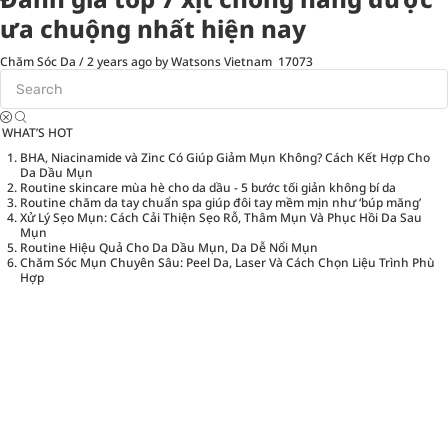
ưa chuộng nhất hiện nay
Chăm Sóc Da
/
2 years ago
by Watsons Vietnam
17073
WHAT’S HOT
BHA, Niacinamide và Zinc Có Giúp Giảm Mụn Không? Cách Kết Hợp Cho
Da Dầu Mụn
Routine skincare mùa hè cho da dầu - 5 bước tối giản không bí da
Routine chăm da tay chuẩn spa giúp đôi tay mềm mịn như ‘búp măng’
Xử Lý Sẹo Mụn: Cách Cải Thiện Sẹo Rỗ, Thâm Mụn Và Phục Hồi Da Sau
Mụn
Routine Hiệu Quả Cho Da Dầu Mụn, Da Dễ Nổi Mụn
Chăm Sóc Mụn Chuyên Sâu: Peel Da, Laser Và Cách Chọn Liệu Trình Phù
Hợp