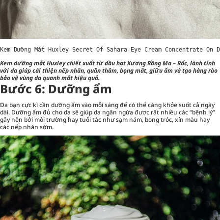
Kem Dưỡng Mắt Huxley Secret Of Sahara Eye Cream Concentrate On D
Kem dưỡng mắt Huxley chiết xuất từ dầu hạt Xương Rồng Ma – Rốc, lành tính
với da giúp cải thiện nếp nhăn, quần thâm, bọng mắt, giữu ẩm và tạo hàng rào
bảo vệ vùng da quanh mắt hiệu quả.
Bước 6: Dưỡng ẩm
Da bạn cực kì cần dưỡng ẩm vào mỗi sáng để có thể căng khỏe suốt cả ngày
dài. Dưỡng ẩm đủ cho da sẽ giúp da ngăn ngừa được rất nhiều các “bệnh lý”
gây nên bởi môi trường hay tuổi tác như sạm nám, bong tróc, xỉn màu hay
các nếp nhăn sớm.