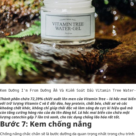
Kem Dưỡng I'm From Dưỡng Ẩm Và Kiểm Soát Dầu Vitamin Tree Water-
Thành phần chứa 72,39% chiết xuất lên men của Vitamin Tree – lá hắc mai biển
với trữ lượng Vitamin C và E dồi dào, hay protein, chất béo, chất xơ và các
khoáng chất khác, không chỉ giúp thải độc và làm sáng da cực kì hiệu quả mà
còn tăng cường hàng rào của da lên đáng kể. Lá hắc mai biển còn chứa một
lượng catechin gấp 7 lần trà xanh, cho tác dụng chống lão hóa rất tốt.
Bước 7: Kem chống nắng
Chống nắng chắc chắn sẽ là bước dưỡng da quan trọng nhất trong chu trình