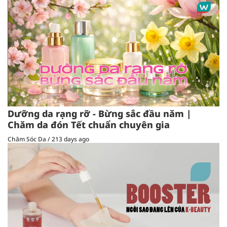
Dưỡng da rạng rỡ - Bừng sắc đầu năm |
Chăm da đón Tết chuẩn chuyên gia
Chăm Sóc Da
/
213 days ago