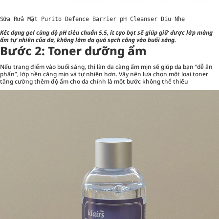
Sữa Rửa Mặt Purito Defence Barrier pH Cleanser Dịu Nhẹ
Kết dạng gel cùng độ pH tiêu chuẩn 5.5, ít tạo bọt sẽ giúp giữ được lớp màng
ẩm tự nhiên của da, không làm da quá sạch căng vào buổi sáng.
Bước 2: Toner dưỡng ẩm
Nếu trang điểm vào buổi sáng, thì làn da càng ẩm mịn sẽ giúp da bạn “dễ ăn
phấn”, lớp nền căng mịn và tự nhiên hơn. Vậy nên lựa chọn một loại toner
tăng cường thêm độ ẩm cho da chính là một bước không thể thiếu