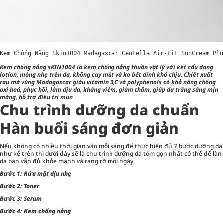
Kem Chống Nắng Skin1004 Madagascar Centella Air-Fit SunCream Plu
Kem chống nắng sKIN1004 là kem chống nắng thuần vật lý với kết cấu dạng
lotion, mỏng nhẹ trên da, không cay mắt và ko bết dính khó chịu. Chiết xuất
rau má vùng Madagascar giàu vitamin B,C và polyphenols có khả năng chống
oxi hoá, phục hồi, làm dịu da, kháng viêm, giảm thâm, giúp da trắng sáng mịn
màng, hỗ trợ điều trị mụn
Chu trình dưỡng da chuẩn
Hàn buổi sáng đơn giản
Nếu không có nhiều thời gian vào mỗi sáng để thực hiện đủ 7 bước dưỡng da
như kể trên thì dưới đây sẽ là chu trình dưỡng da tóm gọn nhất có thể để làn
da bạn vẫn đủ khỏe mạnh và rạng rỡ mỗi ngày
Bước 1: Rửa mặt dịu nhẹ
Bước 2: Toner
Bước 3: Serum
Bước 4: Kem chống nắng