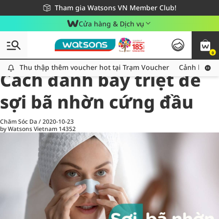
Giao hàng nhanh 24h - Áp dụng khu vực TP. Hồ Chí Minh
Miễn phí giao hàng cho đơn hàng từ 249,000Đ
Tham gia Watsons VN Member Club!
Cửa hàng & Dịch vụ
0
All
Chăm Sóc Cá Nhân
Ch
Thu thập thêm voucher hot tại Trạm Voucher
Thu thập thêm voucher hot tại Trạm Voucher
Cảnh báo An
Cách đánh bay triệt để
sợi bã nhờn cứng đầu
Chăm Sóc Da
/
2020-10-23
by Watsons Vietnam
14352