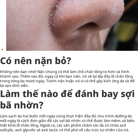
Có nên nặn bỏ?
Không nên bạn nhé! Nặn chúng có thể làm chỗ chân lông to hơn và hình
thành sẹo. Thêm vào đó, ngay cả khi bạn nặn, nó sẽ lại lấp đầy lỗ chân lông
trong vòng ba mươi ngày. Tránh nặn hoặc nó vì có thể gây kích ứng da và để
lại sẹo vĩnh viễn.
Làm thế nào để đánh bay sợi
bã nhờn?
Làm sạch da hai bước mỗi ngày cùng thực hiện đầy đủ chu trình dưỡng da
mỗi ngày là cách đơn giản để các sợi bã nhờn có thể được làm mềm, và biến
mất khỏi lỗ chân lông. Ngoài ra, các sản phẩm chăm sóc da có chứa axit
salicylic, axit glycolic và axit lactic có thể phá vỡ cấu trúc tự nhiên của nó.