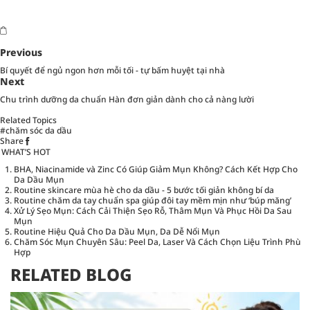
Previous
Bí quyết để ngủ ngon hơn mỗi tối - tự bấm huyệt tại nhà
Next
Chu trình dưỡng da chuẩn Hàn đơn giản dành cho cả nàng lười
Related Topics
#chăm sóc da dầu
Share
WHAT’S HOT
BHA, Niacinamide và Zinc Có Giúp Giảm Mụn Không? Cách Kết Hợp Cho
Da Dầu Mụn
Routine skincare mùa hè cho da dầu - 5 bước tối giản không bí da
Routine chăm da tay chuẩn spa giúp đôi tay mềm mịn như ‘búp măng’
Xử Lý Sẹo Mụn: Cách Cải Thiện Sẹo Rỗ, Thâm Mụn Và Phục Hồi Da Sau
Mụn
Routine Hiệu Quả Cho Da Dầu Mụn, Da Dễ Nổi Mụn
Chăm Sóc Mụn Chuyên Sâu: Peel Da, Laser Và Cách Chọn Liệu Trình Phù
Hợp
RELATED BLOG