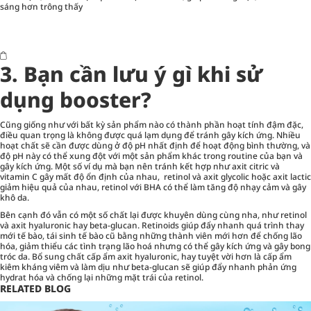
sáng hơn trông thấy
3. Bạn cần lưu ý gì khi sử
dụng booster?
Cũng giống như với bất kỳ sản phẩm nào có thành phần hoạt tính đậm đặc,
điều quan trọng là không được quá lạm dụng để tránh gây kích ứng. Nhiều
hoạt chất sẽ cần được dùng ở độ pH nhất định để hoạt động bình thường, và
độ pH này có thể xung đột với một sản phẩm khác trong routine của bạn và
gây kích ứng. Một số ví dụ mà bạn nên tránh kết hợp như axit citric và
vitamin C gây mất độ ổn định của nhau, retinol và axit glycolic hoặc axit lactic
giảm hiệu quả của nhau, retinol với BHA có thể làm tăng độ nhạy cảm và gây
khô da.
Bên cạnh đó vẫn có một số chất lại được khuyên dùng cùng nha, như retinol
và axit hyaluronic hay beta-glucan. Retinoids giúp đẩy nhanh quá trình thay
mới tế bào, tái sinh tế bào cũ bằng những thành viên mới hơn để chống lão
hóa, giảm thiểu các tình trạng lão hoá nhưng có thể gây kích ứng và gây bong
tróc da. Bổ sung chất cấp ẩm axit hyaluronic, hay tuyệt vời hơn là cấp ẩm
kiêm kháng viêm và làm dịu như beta-glucan sẽ giúp đẩy nhanh phản ứng
hydrat hóa và chống lại những mặt trái của retinol.
RELATED BLOG