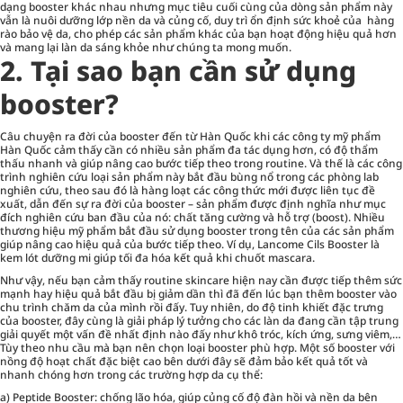
dạng booster khác nhau nhưng mục tiêu cuối cùng của dòng sản phẩm này
vẫn là nuôi dưỡng lớp nền da và củng cố, duy trì ổn định sức khoẻ của hàng
rào bảo vệ da, cho phép các sản phẩm khác của bạn hoạt động hiệu quả hơn
và mang lại làn da sáng khỏe như chúng ta mong muốn.
2. Tại sao bạn cần sử dụng
booster?
Câu chuyện ra đời của booster đến từ Hàn Quốc khi các công ty mỹ phẩm
Hàn Quốc cảm thấy cần có nhiều sản phẩm đa tác dụng hơn, có độ thẩm
thấu nhanh và giúp nâng cao bước tiếp theo trong routine. Và thế là các công
trình nghiên cứu loại sản phẩm này bắt đầu bùng nổ trong các phòng lab
nghiên cứu, theo sau đó là hàng loạt các công thức mới được liên tục đề
xuất, dẫn đến sự ra đời của booster – sản phẩm được định nghĩa như mục
đích nghiên cứu ban đầu của nó: chất tăng cường và hỗ trợ (boost). Nhiều
thương hiệu mỹ phẩm bắt đầu sử dụng booster trong tên của các sản phẩm
giúp nâng cao hiệu quả của bước tiếp theo. Ví dụ, Lancome Cils Booster là
kem lót dưỡng mi giúp tối đa hóa kết quả khi chuốt mascara.
Như vậy, nếu bạn cảm thấy routine skincare hiện nay cần được tiếp thêm sức
mạnh hay hiệu quả bắt đầu bị giảm dần thì đã đến lúc bạn thêm booster vào
chu trình chăm da của mình rồi đấy. Tuy nhiên, do độ tinh khiết đặc trưng
của booster, đây cùng là giải pháp lý tưởng cho các làn da đang cần tập trung
giải quyết một vấn đề nhất định nào đấy như khô tróc, kích ứng, sưng viêm,…
Tùy theo nhu cầu mà bạn nên chọn loại booster phù hợp. Một số booster với
nồng độ hoạt chất đặc biệt cao bên dưới đây sẽ đảm bảo kết quả tốt và
nhanh chóng hơn trong các trường hợp da cụ thể:
a)
Peptide Booster
: chống lão hóa, giúp củng cố độ đàn hồi và nền da bên