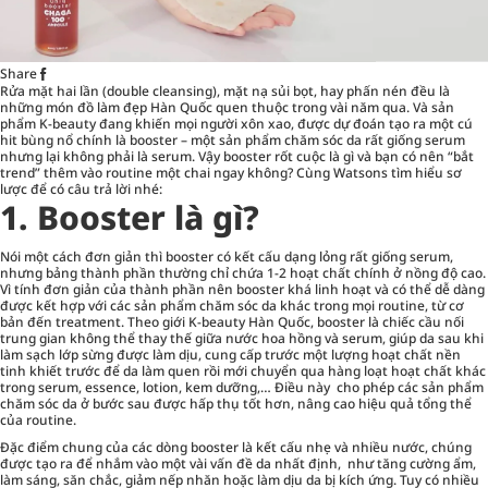
Share
Rửa mặt hai lần (double cleansing), mặt nạ sủi bọt, hay phấn nén đều là
những món đồ làm đẹp Hàn Quốc quen thuộc trong vài năm qua. Và sản
phẩm K-beauty đang khiến mọi người xôn xao, được dự đoán tạo ra một cú
hit bùng nổ chính là booster – một sản phẩm chăm sóc da rất giống serum
nhưng lại không phải là serum. Vậy booster rốt cuộc là gì và bạn có nên “bắt
trend” thêm vào routine một chai ngay không? Cùng Watsons tìm hiểu sơ
lược để có câu trả lời nhé:
1.
Booster là gì?
Nói một cách đơn giản thì booster có kết cấu dạng lỏng rất giống serum,
nhưng bảng thành phần thường chỉ chứa 1-2 hoạt chất chính ở nồng độ cao.
Vì tính đơn giản của thành phần nên booster khá linh hoạt và có thể dễ dàng
được kết hợp với các sản phẩm chăm sóc da khác trong mọi routine, từ cơ
bản đến treatment. Theo giới K-beauty Hàn Quốc, booster là chiếc cầu nối
trung gian không thể thay thế giữa nước hoa hồng và serum, giúp da sau khi
làm sạch lớp sừng được làm dịu, cung cấp trước một lượng hoạt chất nền
tinh khiết trước để da làm quen rồi mới chuyển qua hàng loạt hoạt chất khác
trong serum, essence, lotion, kem dưỡng,… Điều này cho phép các sản phẩm
chăm sóc da ở bước sau được hấp thụ tốt hơn, nâng cao hiệu quả tổng thể
của routine.
Đặc điểm chung của các dòng booster là kết cấu nhẹ và nhiều nước, chúng
được tạo ra để nhắm vào một vài vấn đề da nhất định, như tăng cường ẩm,
làm sáng, săn chắc, giảm nếp nhăn hoặc làm dịu da bị kích ứng. Tuy có nhiều