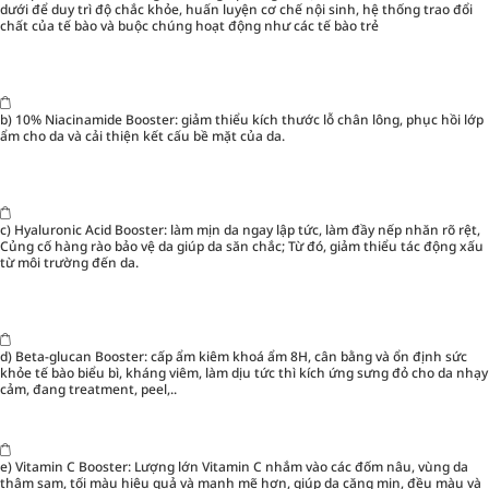
dưới để duy trì độ chắc khỏe, huấn luyện cơ chế nội sinh, hệ thống trao đổi
chất của tế bào và buộc chúng hoạt động như các tế bào trẻ
b)
10% Niacinamide Booster:
giảm thiểu kích thước lỗ chân lông, phục hồi lớp
ẩm cho da và cải thiện kết cấu bề mặt của da.
c)
Hyaluronic Acid Booster:
làm mịn da ngay lập tức, làm đầy nếp nhăn rõ rệt,
Củng cố hàng rào bảo vệ da giúp da săn chắc; Từ đó, giảm thiểu tác động xấu
từ môi trường đến da.
d) Beta-glucan Booster: cấp ẩm kiêm khoá ẩm 8H, cân bằng và ổn định sức
khỏe tế bào biểu bì, kháng viêm, làm dịu tức thì kích ứng sưng đỏ cho da nhạy
cảm, đang treatment, peel,..
e)
Vitamin C Booster:
Lượng lớn Vitamin C nhắm vào các đốm nâu, vùng da
thâm sạm, tối màu hiệu quả và mạnh mẽ hơn, giúp da căng mịn, đều màu và