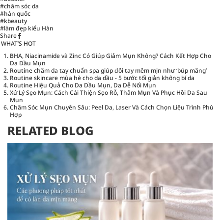
#chăm sóc da
#hàn quốc
#kbeauty
#làm đẹp kiểu Hàn
Share
WHAT’S HOT
BHA, Niacinamide và Zinc Có Giúp Giảm Mụn Không? Cách Kết Hợp Cho
Da Dầu Mụn
Routine chăm da tay chuẩn spa giúp đôi tay mềm mịn như ‘búp măng’
Routine skincare mùa hè cho da dầu - 5 bước tối giản không bí da
Routine Hiệu Quả Cho Da Dầu Mụn, Da Dễ Nổi Mụn
Xử Lý Sẹo Mụn: Cách Cải Thiện Sẹo Rỗ, Thâm Mụn Và Phục Hồi Da Sau
Mụn
Chăm Sóc Mụn Chuyên Sâu: Peel Da, Laser Và Cách Chọn Liệu Trình Phù
Hợp
RELATED BLOG