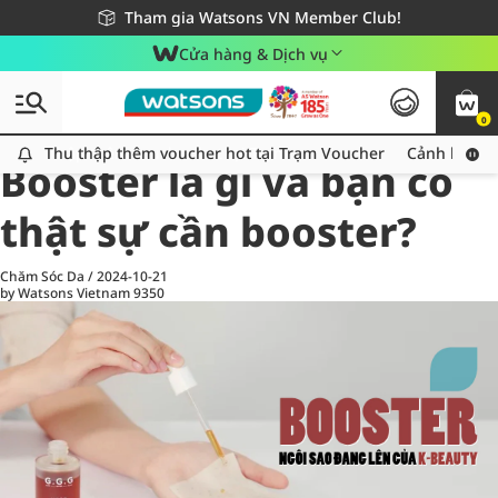
Giao hàng nhanh 24h - Áp dụng khu vực TP. Hồ Chí Minh
Miễn phí giao hàng cho đơn hàng từ 249,000Đ
Tham gia Watsons VN Member Club!
Cửa hàng & Dịch vụ
0
All
Chăm Sóc Cá Nhân
Ch
Thu thập thêm voucher hot tại Trạm Voucher
Thu thập thêm voucher hot tại Trạm Voucher
Cảnh báo An
Booster là gì và bạn có
thật sự cần booster?
Chăm Sóc Da
/
2024-10-21
by Watsons Vietnam
9350