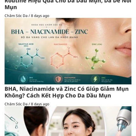
Routine Hiệu Quả Cho Da Dầu Mụn, Da Dễ Nổi
Mụn
Chăm Sóc Da
/
8 days ago
BHA, Niacinamide và Zinc Có Giúp Giảm Mụn
Không? Cách Kết Hợp Cho Da Dầu Mụn
Chăm Sóc Da
/
8 days ago