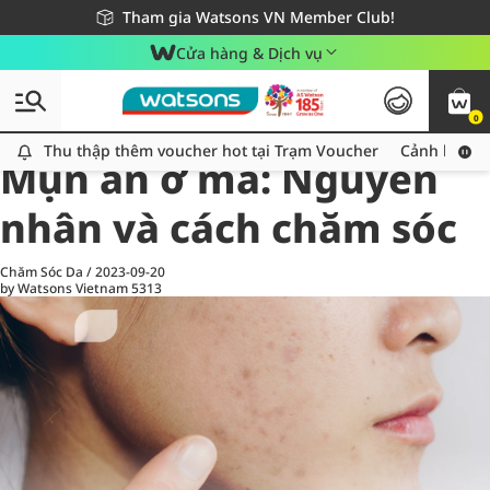
Giao hàng nhanh 24h - Áp dụng khu vực TP. Hồ Chí Minh
Miễn phí giao hàng cho đơn hàng từ 249,000Đ
Tham gia Watsons VN Member Club!
Cửa hàng & Dịch vụ
0
All
Chăm Sóc Cá Nhân
Ch
Thu thập thêm voucher hot tại Trạm Voucher
Thu thập thêm voucher hot tại Trạm Voucher
Cảnh báo An
Mụn ẩn ở má: Nguyên
nhân và cách chăm sóc
Chăm Sóc Da
/
2023-09-20
by Watsons Vietnam
5313