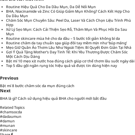
Routine Hiệu Quả Cho Da Dầu Mụn, Da Dễ Nổi Mụn
BHA, Niacinamide và Zinc Có Giúp Giảm Mụn Không? Cách Kết Hợp Cho
Da Dầu Mụn
Chăm Sóc Mụn Chuyên Sâu: Peel Da, Laser Và Cách Chọn Liệu Trình Phù
Hợp
Xử Lý Sẹo Mụn: Cách Cải Thiện Sẹo Rỗ, Thâm Mụn Và Phục Hồi Da Sau
Mụn
Routine skincare mùa hè cho da dầu – 5 bước tối giản không bí da
Routine chăm da tay chuẩn spa giúp đôi tay mềm mịn như ‘búp măng’
Mẹo Giữ Quần Áo Thơm Lâu Như Ngoài Tiệm: Bí Quyết Đơn Giản Tại Nhà
Gợi Ý Quà Tặng Mother’s Day Tinh Tế: Khi Yêu Thương Được Chăm Sóc
Một Cách Dịu Dàng
Bật mí 10 mẹo xịt nước hoa đúng cách giúp cơ thể thơm lâu suốt ngày dài
Top 5 dầu gội ngăn rụng tóc hiệu quả và được tin dùng hiện nay
Previous
Bật mí 8 bước chăm sóc da mụn đúng cách
Next
BHA là gì? Cách sử dụng hiệu quả BHA cho người mới bắt đầu
Related Topics
#chamsocda
#dadaumun
#damun
#munan
#skincare
Share