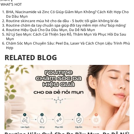
WHAT’S HOT
BHA, Niacinamide và Zinc Có Giúp Giảm Mụn Không? Cách Kết Hợp Cho
Da Dầu Mụn
Routine skincare mùa hè cho da dầu - 5 bước tối giản không bí da
Routine chăm da tay chuẩn spa giúp đôi tay mềm mịn như ‘búp măng’
Routine Hiệu Quả Cho Da Dầu Mụn, Da Dễ Nổi Mụn
Xử Lý Sẹo Mụn: Cách Cải Thiện Sẹo Rỗ, Thâm Mụn Và Phục Hồi Da Sau
Mụn
Chăm Sóc Mụn Chuyên Sâu: Peel Da, Laser Và Cách Chọn Liệu Trình Phù
Hợp
RELATED BLOG