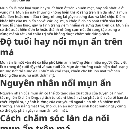
chịu cho da
Mụn ẩn là một loại mụn hay xuất hiện ở trên khuôn mặt, hay nổi nhất là ở
vùng má. Mụn ẩn này thường không hiển thị rõ ràng trên làn da như là mụn
đầu đen hoặc mụn đầu trắng, nhưng lại gây ra sưng đau và khó chịu. Điểm
khác biệt của mụn ẩn so với các loại mụn khác là do nó phát triển sâu bên
trong lỗ chân lông, gây ra tình trạng viêm nhiễm và sưng đau trên da. Mụn ẩn
có thể xuất hiện đơn lẻ hoặc thành những cụm nốt đỏ sưng tập trung ở
vùng má và rất khó chữa trị nếu không được chăm sóc đúng cách.
Độ tuổi hay nổi mụn ẩn trên
má
Mụn ẩn là một vấn đề da liễu phổ biến ảnh hưởng đến nhiều người, đặc biệt
là ở trong độ tuổi dậy thì và sau tuổi 20. Mụn ẩn thường xuất hiện dưới dạng
những nốt đỏ sưng đau nhức và khó chịu, khiến cho khuôn mặt trở nên
không đều màu và mất thẩm mỹ.
Nguyên nhân nổi mụn ẩn
Nguyên nhân của mụn ẩn có thể do tăng sản xuất dầu của tuyến bã nhờn,
tắc nghẽn lỗ chân lông, sự tích tụ của vi khuẩn và sự phát triển của tế bào da
chết. Ngoài ra, sự ảnh hưởng của các yếu tố ngoại sinh như ô nhiễm môi
trường, ánh nắng mặt trời, thói quen ăn uống và sinh hoạt hàng ngày cũng
có thể góp phần gây ra mụn ẩn trên mặt.
Cách chăm sóc làn da nổi
mụn ẩn trên má