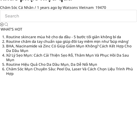
Chăm Sóc Cá Nhân
/
1 years ago
by Watsons Vietnam
19470
WHAT’S HOT
Routine skincare mùa hè cho da dầu - 5 bước tối giản không bí da
Routine chăm da tay chuẩn spa giúp đôi tay mềm mịn như ‘búp măng’
BHA, Niacinamide và Zinc Có Giúp Giảm Mụn Không? Cách Kết Hợp Cho
Da Dầu Mụn
Xử Lý Sẹo Mụn: Cách Cải Thiện Sẹo Rỗ, Thâm Mụn Và Phục Hồi Da Sau
Mụn
Routine Hiệu Quả Cho Da Dầu Mụn, Da Dễ Nổi Mụn
Chăm Sóc Mụn Chuyên Sâu: Peel Da, Laser Và Cách Chọn Liệu Trình Phù
Hợp