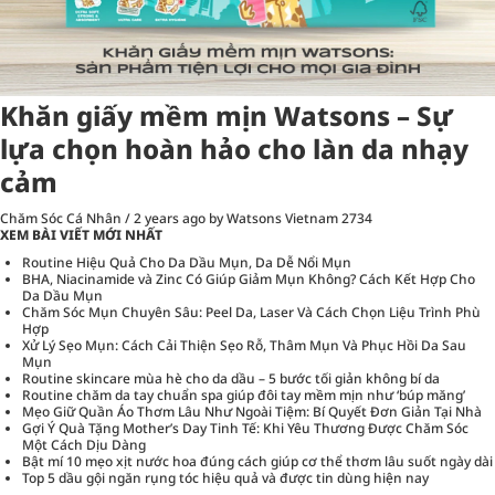
Khăn giấy mềm mịn Watsons – Sự
lựa chọn hoàn hảo cho làn da nhạy
cảm
Chăm Sóc Cá Nhân
/
2 years ago
by Watsons Vietnam
2734
XEM BÀI VIẾT MỚI NHẤT
Routine Hiệu Quả Cho Da Dầu Mụn, Da Dễ Nổi Mụn
BHA, Niacinamide và Zinc Có Giúp Giảm Mụn Không? Cách Kết Hợp Cho
Da Dầu Mụn
Chăm Sóc Mụn Chuyên Sâu: Peel Da, Laser Và Cách Chọn Liệu Trình Phù
Hợp
Xử Lý Sẹo Mụn: Cách Cải Thiện Sẹo Rỗ, Thâm Mụn Và Phục Hồi Da Sau
Mụn
Routine skincare mùa hè cho da dầu – 5 bước tối giản không bí da
Routine chăm da tay chuẩn spa giúp đôi tay mềm mịn như ‘búp măng’
Mẹo Giữ Quần Áo Thơm Lâu Như Ngoài Tiệm: Bí Quyết Đơn Giản Tại Nhà
Gợi Ý Quà Tặng Mother’s Day Tinh Tế: Khi Yêu Thương Được Chăm Sóc
Một Cách Dịu Dàng
Bật mí 10 mẹo xịt nước hoa đúng cách giúp cơ thể thơm lâu suốt ngày dài
Top 5 dầu gội ngăn rụng tóc hiệu quả và được tin dùng hiện nay