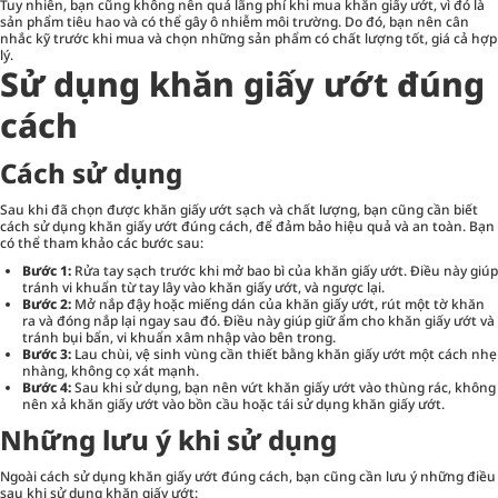
Tuy nhiên, bạn cũng không nên quá lãng phí khi mua khăn giấy ướt, vì đó là
sản phẩm tiêu hao và có thể gây ô nhiễm môi trường. Do đó, bạn nên cân
nhắc kỹ trước khi mua và chọn những sản phẩm có chất lượng tốt, giá cả hợp
lý.
Sử dụng khăn giấy ướt đúng
cách
Cách sử dụng
Sau khi đã chọn được khăn giấy ướt sạch và chất lượng, bạn cũng cần biết
cách sử dụng khăn giấy ướt đúng cách, để đảm bảo hiệu quả và an toàn. Bạn
có thể tham khảo các bước sau:
Bước 1:
Rửa tay sạch trước khi mở bao bì của khăn giấy ướt. Điều này giúp
tránh vi khuẩn từ tay lây vào khăn giấy ướt, và ngược lại.
Bước 2:
Mở nắp đậy hoặc miếng dán của khăn giấy ướt, rút một tờ khăn
ra và đóng nắp lại ngay sau đó. Điều này giúp giữ ẩm cho khăn giấy ướt và
tránh bụi bẩn, vi khuẩn xâm nhập vào bên trong.
Bước 3:
Lau chùi, vệ sinh vùng cần thiết bằng khăn giấy ướt một cách nhẹ
nhàng, không cọ xát mạnh.
Bước 4:
Sau khi sử dụng, bạn nên vứt khăn giấy ướt vào thùng rác, không
nên xả khăn giấy ướt vào bồn cầu hoặc tái sử dụng khăn giấy ướt.
Những lưu ý khi sử dụng
Ngoài cách sử dụng khăn giấy ướt đúng cách, bạn cũng cần lưu ý những điều
sau khi sử dụng khăn giấy ướt: