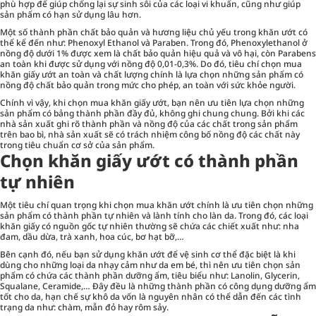
phù hợp để giúp chống lại sự sinh sôi của các loại vi khuẩn, cũng như giúp
sản phẩm có hạn sử dụng lâu hơn.
Một số thành phần chất bảo quản và hương liệu chủ yếu trong khăn ướt có
thể kể đến như: Phenoxyl Ethanol và Paraben. Trong đó, Phenoxylethanol ở
nồng độ dưới 1% được xem là chất bảo quản hiệu quả và vô hại, còn Parabens
an toàn khi được sử dụng với nồng độ 0,01-0,3%. Do đó, tiêu chí chọn mua
khăn giấy ướt an toàn và chất lượng chính là lựa chọn những sản phẩm có
nồng độ chất bảo quản trong mức cho phép, an toàn với sức khỏe người.
Chính vì vậy, khi chọn mua khăn giấy ướt, bạn nên ưu tiên lựa chọn những
sản phẩm có bảng thành phần đầy đủ, không ghi chung chung. Bởi khi các
nhà sản xuất ghi rõ thành phần và nồng độ của các chất trong sản phẩm
trên bao bì, nhà sản xuất sẽ có trách nhiệm công bố nồng độ các chất này
trong tiêu chuẩn cơ sở của sản phẩm.
Chọn khăn giấy ướt có thành phần
tự nhiên
Một tiêu chí quan trọng khi chọn mua khăn ướt chính là ưu tiên chọn những
sản phẩm có thành phần tự nhiên và lành tính cho làn da. Trong đó, các loại
khăn giấy có nguồn gốc tự nhiên thường sẽ chứa các chiết xuất như: nha
đam, dầu dừa, trà xanh, hoa cúc, bơ hạt bỡ,…
Bên cạnh đó, nếu bạn sử dụng khăn ướt để vệ sinh cơ thể đặc biệt là khi
dùng cho những loại da nhạy cảm như da em bé, thì nên ưu tiên chọn sản
phẩm có chứa các thành phần dưỡng ẩm, tiêu biểu như: Lanolin, Glycerin,
Squalane, Ceramide,… Đây đều là những thành phần có công dụng dưỡng ẩm
tốt cho da, hạn chế sự khô da vốn là nguyên nhân có thể dẫn đến các tình
trạng da như: chàm, mẫn đỏ hay rôm sảy.