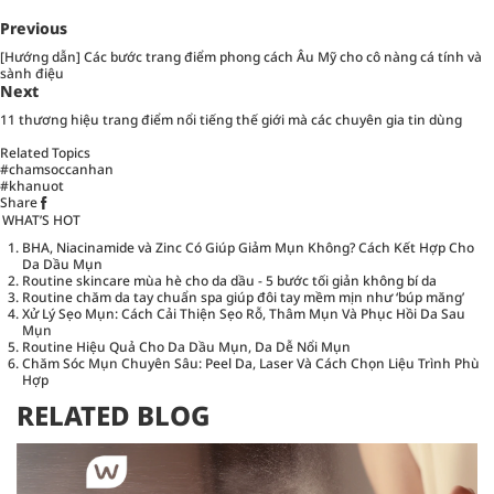
Previous
[Hướng dẫn] Các bước trang điểm phong cách Âu Mỹ cho cô nàng cá tính và
sành điệu
Next
11 thương hiệu trang điểm nổi tiếng thế giới mà các chuyên gia tin dùng
Related Topics
#chamsoccanhan
#khanuot
Share
WHAT’S HOT
BHA, Niacinamide và Zinc Có Giúp Giảm Mụn Không? Cách Kết Hợp Cho
Da Dầu Mụn
Routine skincare mùa hè cho da dầu - 5 bước tối giản không bí da
Routine chăm da tay chuẩn spa giúp đôi tay mềm mịn như ‘búp măng’
Xử Lý Sẹo Mụn: Cách Cải Thiện Sẹo Rỗ, Thâm Mụn Và Phục Hồi Da Sau
Mụn
Routine Hiệu Quả Cho Da Dầu Mụn, Da Dễ Nổi Mụn
Chăm Sóc Mụn Chuyên Sâu: Peel Da, Laser Và Cách Chọn Liệu Trình Phù
Hợp
RELATED BLOG