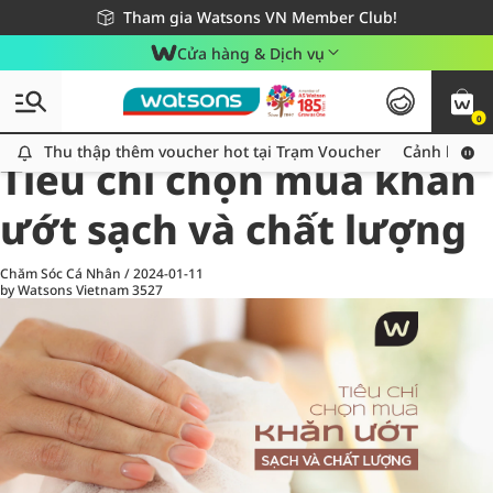
Giao hàng nhanh 24h - Áp dụng khu vực TP. Hồ Chí Minh
Miễn phí giao hàng cho đơn hàng từ 249,000Đ
Tham gia Watsons VN Member Club!
Cửa hàng & Dịch vụ
0
All
Chăm Sóc Cá Nhân
Ch
Thu thập thêm voucher hot tại Trạm Voucher
Thu thập thêm voucher hot tại Trạm Voucher
Cảnh báo An
Tiêu chí chọn mua khăn
ướt sạch và chất lượng
Chăm Sóc Cá Nhân
/
2024-01-11
by Watsons Vietnam
3527