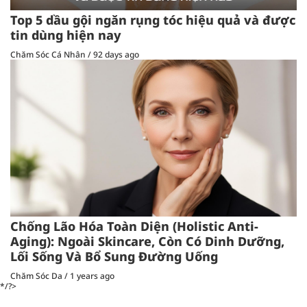
Top 5 dầu gội ngăn rụng tóc hiệu quả và được
tin dùng hiện nay
Chăm Sóc Cá Nhân
/
92 days ago
Chống Lão Hóa Toàn Diện (Holistic Anti-
Aging): Ngoài Skincare, Còn Có Dinh Dưỡng,
Lối Sống Và Bổ Sung Đường Uống
Chăm Sóc Da
/
1 years ago
*/?>