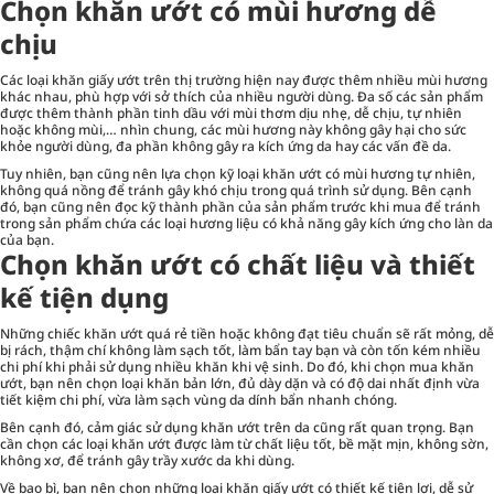
Chọn khăn ướt có mùi hương dễ
chịu
Các loại khăn giấy ướt trên thị trường hiện nay được thêm nhiều mùi hương
khác nhau, phù hợp với sở thích của nhiều người dùng. Đa số các sản phẩm
được thêm thành phần tinh dầu với mùi thơm dịu nhẹ, dễ chịu, tự nhiên
hoặc không mùi,… nhìn chung, các mùi hương này không gây hại cho sức
khỏe người dùng, đa phần không gây ra kích ứng da hay các vấn đề da.
Tuy nhiên, bạn cũng nên lựa chọn kỹ loại khăn ướt có mùi hương tự nhiên,
không quá nồng để tránh gây khó chịu trong quá trình sử dụng. Bên cạnh
đó, bạn cũng nên đọc kỹ thành phần của sản phẩm trước khi mua để tránh
trong sản phẩm chứa các loại hương liệu có khả năng gây kích ứng cho làn da
của bạn.
Chọn khăn ướt có chất liệu và thiết
kế tiện dụng
Những chiếc khăn ướt quá rẻ tiền hoặc không đạt tiêu chuẩn sẽ rất mỏng, dễ
bị rách, thậm chí không làm sạch tốt, làm bẩn tay bạn và còn tốn kém nhiều
chi phí khi phải sử dụng nhiều khăn khi vệ sinh. Do đó, khi chọn mua khăn
ướt, bạn nên chọn loại khăn bản lớn, đủ dày dặn và có độ dai nhất định vừa
tiết kiệm chi phí, vừa làm sạch vùng da dính bẩn nhanh chóng.
Bên cạnh đó, cảm giác sử dụng khăn ướt trên da cũng rất quan trọng. Bạn
cần chọn các loại khăn ướt được làm từ chất liệu tốt, bề mặt mịn, không sờn,
không xơ, để tránh gây trầy xước da khi dùng.
Về bao bì, bạn nên chọn những loại khăn giấy ướt có thiết kế tiện lợi, dễ sử