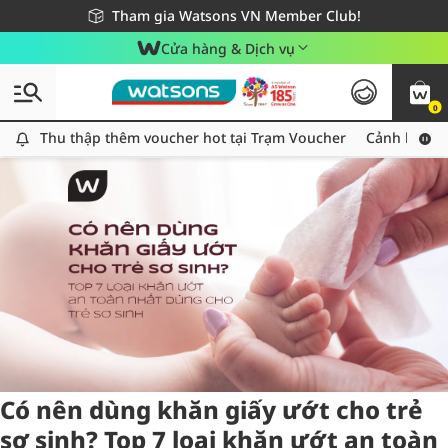
Giao hàng nhanh 24h - Áp dụng khu vực TP. Hồ Chí Minh
Miễn phí giao hàng cho đơn hàng từ 249,000Đ
Tham gia Watsons VN Member Club!
Cửa hàng & Dịch vụ
0
Tag:
khanuot
2 item(s) found
Thu thập thêm voucher hot tại Trạm Voucher
Thu thập thêm voucher hot tại Trạm Voucher
Cảnh báo An
Có nên dùng khăn giấy ướt cho trẻ
sơ sinh? Top 7 loại khăn ướt an toàn