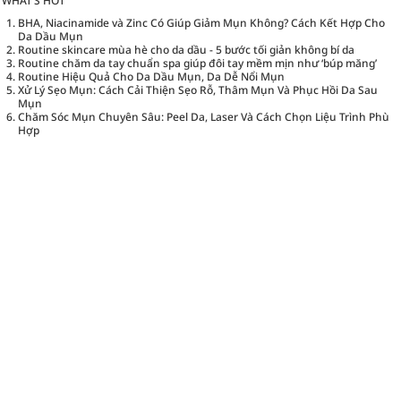
WHAT’S HOT
BHA, Niacinamide và Zinc Có Giúp Giảm Mụn Không? Cách Kết Hợp Cho
Da Dầu Mụn
Routine skincare mùa hè cho da dầu - 5 bước tối giản không bí da
Routine chăm da tay chuẩn spa giúp đôi tay mềm mịn như ‘búp măng’
Routine Hiệu Quả Cho Da Dầu Mụn, Da Dễ Nổi Mụn
Xử Lý Sẹo Mụn: Cách Cải Thiện Sẹo Rỗ, Thâm Mụn Và Phục Hồi Da Sau
Mụn
Chăm Sóc Mụn Chuyên Sâu: Peel Da, Laser Và Cách Chọn Liệu Trình Phù
Hợp