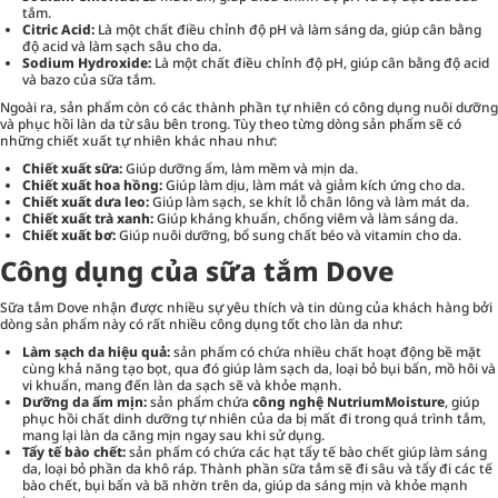
tắm.
Citric Acid:
Là một chất điều chỉnh độ pH và làm sáng da, giúp cân bằng
độ acid và làm sạch sâu cho da.
Sodium Hydroxide:
Là một chất điều chỉnh độ pH, giúp cân bằng độ acid
và bazo của sữa tắm.
Ngoài ra, sản phẩm còn có các thành phần tự nhiên có công dụng nuôi dưỡng
và phục hồi làn da từ sâu bên trong. Tùy theo từng dòng sản phẩm sẽ có
những chiết xuất tự nhiên khác nhau như:
Chiết xuất sữa:
Giúp dưỡng ẩm, làm mềm và mịn da.
Chiết xuất hoa hồng:
Giúp làm dịu, làm mát và giảm kích ứng cho da.
Chiết xuất dưa leo:
Giúp làm sạch, se khít lỗ chân lông và làm mát da.
Chiết xuất trà xanh:
Giúp kháng khuẩn, chống viêm và làm sáng da.
Chiết xuất bơ:
Giúp nuôi dưỡng, bổ sung chất béo và vitamin cho da.
Công dụng của sữa tắm Dove
Sữa tắm Dove nhận được nhiều sự yêu thích và tin dùng của khách hàng bởi
dòng sản phẩm này có rất nhiều công dụng tốt cho làn da như:
Làm sạch da hiệu quả:
sản phẩm có chứa nhiều chất hoạt động bề mặt
cùng khả năng tạo bọt, qua đó giúp làm sạch da, loại bỏ bụi bẩn, mồ hôi và
vi khuẩn, mang đến làn da sạch sẽ và khỏe mạnh.
Dưỡng da ẩm mịn:
sản phẩm chứa
công nghệ NutriumMoisture
, giúp
phục hồi chất dinh dưỡng tự nhiên của da bị mất đi trong quá trình tắm,
mang lại làn da căng mịn ngay sau khi sử dụng.
Tẩy tế bào chết:
sản phẩm có chứa các hạt tẩy tế bào chết giúp làm sáng
da, loại bỏ phần da khô ráp. Thành phần sữa tắm sẽ đi sâu và tẩy đi các tế
bào chết, bụi bẩn và bã nhờn trên da, giúp da sáng mịn và khỏe mạnh