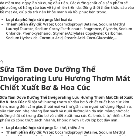
da mềm mại ngay lần sử dụng đầu tiên. Các dưỡng chất của sản phẩm sẽ
giúp củng cố hàng rào bảo vệ tự nhiên trên da, đồng thời thẩm thấu sâu vào
bề mặt da, giúp da trở nên khỏe mạnh và hồi phục bên trong.
Loại da phù hợp sử dụng:
Mọi loại da
Thành phần đầy đủ:
Water, Cocamidopropyl Betaine, Sodium Methyl
Lauroyl Taurate, Sodium Cocoyl Isethionate, Fragrance, Glycerin, Sodium
Chloride, Phenoxyethanol, Styrene/Acrylates Copolymer, Carbomer,
Sodium Hydroxide, Coconut Acid, Stearic Acid, Coco-Glucoside,…
Sữa Tắm Dove Dưỡng Thể
Invigorating Lưu Hương Thơm Mát
Chiết Xuất Bơ & Hoa Cúc
Sữa Tắm Dove Dưỡng Thể Invigorating Lưu Hương Thơm Mát Chiết Xuất
Bơ & Hoa Cúc
nổi bật với hương thơm từ dầu bơ & chiết xuất hoa cúc kim
tiền, mang đến cảm giác thoải mái và thư giãn cho người sử dụng. Ngoài ra,
sữa tắm còn nhẹ nhàng làm sạch và nuôi dưỡng làn da mịn màng nhờ các
dưỡng chất có trong dầu bơ và chiết xuất hoa cúc Calendula tự nhiên. Sản
phẩm có công thức sạch nhanh, không nhờn rít với lớp bọt dày mịn.
Loại da phù hợp sử dụng:
Da khô, thiếu ẩm
Thành phần đầy đủ:
Water, Cocamidopropyl Betaine, Sodium Methyl