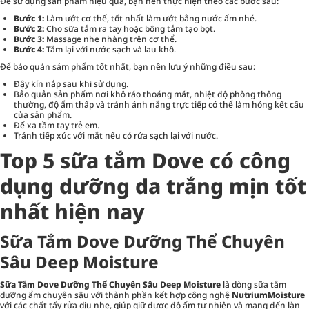
Để sử dụng sản phẩm hiệu quả, bạn nên thực hiện theo các bước sau:
Bước 1:
Làm ướt cơ thể, tốt nhất làm ướt bằng nước ấm nhé.
Bước 2:
Cho sữa tắm ra tay hoặc bông tắm tạo bọt.
Bước 3:
Massage nhẹ nhàng trên cơ thể.
Bước 4:
Tắm lại với nước sạch và lau khô.
Để bảo quản sảm phẩm tốt nhất, bạn nên lưu ý những điều sau:
Đậy kín nắp sau khi sử dụng.
Bảo quản sản phẩm nơi khô ráo thoáng mát, nhiệt độ phòng thông
thường, độ ẩm thấp và tránh ánh nắng trực tiếp có thể làm hỏng kết cấu
của sản phẩm.
Để xa tầm tay trẻ em.
Tránh tiếp xúc với mắt nếu có rửa sạch lại với nước.
Top 5 sữa tắm Dove có công
dụng dưỡng da trắng mịn tốt
nhất hiện nay
Sữa Tắm Dove Dưỡng Thể Chuyên
Sâu Deep Moisture
Sữa Tắm Dove Dưỡng Thể Chuyên Sâu Deep Moisture
là dòng sữa tắm
dưỡng ẩm chuyên sâu với thành phần kết hợp công nghệ
NutriumMoisture
với các chất tẩy rửa dịu nhẹ, giúp giữ được độ ẩm tự nhiên và mang đến làn