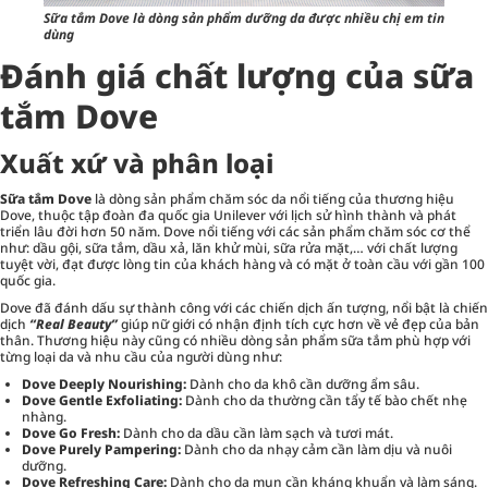
Sữa tắm Dove là dòng sản phẩm dưỡng da được nhiều chị em tin
dùng
Đánh giá chất lượng của sữa
tắm Dove
Xuất xứ và phân loại
Sữa tắm Dove
là dòng sản phẩm
chăm sóc da
nổi tiếng của thương hiệu
Dove, thuộc tập đoàn đa quốc gia Unilever với lịch sử hình thành và phát
triển lâu đời hơn 50 năm. Dove nổi tiếng với các sản phẩm chăm sóc cơ thể
như: dầu gội, sữa tắm, dầu xả, lăn khử mùi, sữa rửa mặt,… với chất lượng
tuyệt vời, đạt được lòng tin của khách hàng và có mặt ở toàn cầu với gần 100
quốc gia.
Dove đã đánh dấu sự thành công với các chiến dịch ấn tượng, nổi bật là chiến
dịch
“Real Beauty”
giúp nữ giới có nhận định tích cực hơn về vẻ đẹp của bản
thân. Thương hiệu này cũng có nhiều dòng sản phẩm sữa tắm phù hợp với
từng loại da và nhu cầu của người dùng như:
Dove Deeply Nourishing:
Dành cho da khô cần dưỡng ẩm sâu.
Dove Gentle Exfoliating:
Dành cho da thường cần tẩy tế bào chết nhẹ
nhàng.
Dove Go Fresh:
Dành cho da dầu cần làm sạch và tươi mát.
Dove Purely Pampering:
Dành cho da nhạy cảm cần làm dịu và nuôi
dưỡng.
Dove Refreshing Care:
Dành cho da mụn cần kháng khuẩn và làm sáng.