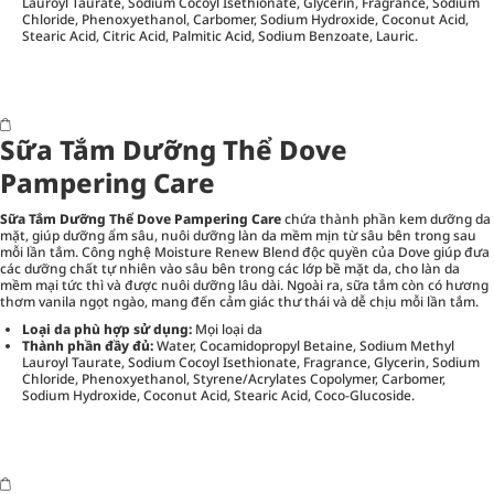
Lauroyl Taurate, Sodium Cocoyl Isethionate, Glycerin, Fragrance, Sodium
Chloride, Phenoxyethanol, Carbomer, Sodium Hydroxide, Coconut Acid,
Stearic Acid, Citric Acid, Palmitic Acid, Sodium Benzoate, Lauric.
Sữa Tắm Dưỡng Thể Dove
Pampering Care
Sữa Tắm Dưỡng Thể Dove Pampering Care
chứa thành phần kem dưỡng da
mặt, giúp dưỡng ẩm sâu, nuôi dưỡng làn da mềm mịn từ sâu bên trong sau
mỗi lần tắm. Công nghệ Moisture Renew Blend độc quyền của Dove giúp đưa
các dưỡng chất tự nhiên vào sâu bên trong các lớp bề mặt da, cho làn da
mềm mại tức thì và được nuôi dưỡng lâu dài. Ngoài ra, sữa tắm còn có hương
thơm vanila ngọt ngào, mang đến cảm giác thư thái và dễ chịu mỗi lần tắm.
Loại da phù hợp sử dụng:
Mọi loại da
Thành phần đầy đủ:
Water, Cocamidopropyl Betaine, Sodium Methyl
Lauroyl Taurate, Sodium Cocoyl Isethionate, Fragrance, Glycerin, Sodium
Chloride, Phenoxyethanol, Styrene/Acrylates Copolymer, Carbomer,
Sodium Hydroxide, Coconut Acid, Stearic Acid, Coco-Glucoside.