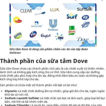
Sữa tắm Dove là dòng sản phẩm chăm sóc da của tập đoàn
Unilever
Thành phần của sữa tắm Dove
Sữa tắm Dove chứa các thành phần chủ yếu là các chiết xuất từ thiên nhiên,
lành tính và không gây kích ứng cho cơ thể. Sữa tắm cung cấp các dưỡng
chất thiết yếu phù hợp cho làn da, đồng thời đảm bảo an toàn và không gây
kích ứng hay khô ráp cho da.
Sản phẩm có chứa một số thành phần nổi bật có lợi như:
Glycerin:
Là một chất dưỡng ẩm tự nhiên, giúp giữ ẩm cho da, ngăn ngừa
khô da và nứt nẻ.
Sodium Laureth Sulfate:
Là một chất tạo bọt và làm sạch, giúp loại bỏ bụi
bẩn, mồ hôi và bã nhờn trên da.
Sodium Chloride:
Là muối ăn, giúp điều chỉnh độ pH và độ đặc của sữa