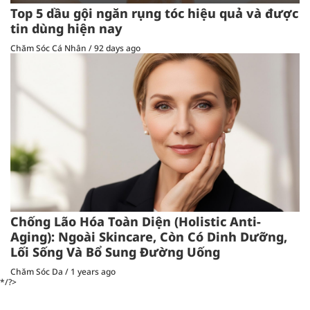
Top 5 dầu gội ngăn rụng tóc hiệu quả và được
tin dùng hiện nay
Chăm Sóc Cá Nhân
/
92 days ago
Chống Lão Hóa Toàn Diện (Holistic Anti-
Aging): Ngoài Skincare, Còn Có Dinh Dưỡng,
Lối Sống Và Bổ Sung Đường Uống
Chăm Sóc Da
/
1 years ago
*/?>