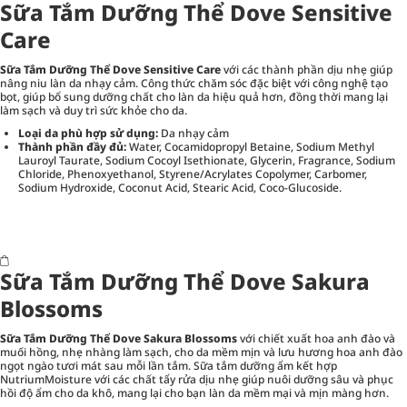
Sữa Tắm Dưỡng Thể Dove Sensitive
Care
Sữa Tắm Dưỡng Thể Dove Sensitive Care
với các thành phần dịu nhẹ giúp
nâng niu làn da nhạy cảm. Công thức chăm sóc đặc biệt với công nghệ tạo
bọt, giúp bổ sung dưỡng chất cho làn da hiệu quả hơn, đồng thời mang lại
làm sạch và duy trì sức khỏe cho da.
Loại da phù hợp sử dụng:
Da nhạy cảm
Thành phần đầy đủ:
Water, Cocamidopropyl Betaine, Sodium Methyl
Lauroyl Taurate, Sodium Cocoyl Isethionate, Glycerin, Fragrance, Sodium
Chloride, Phenoxyethanol, Styrene/Acrylates Copolymer, Carbomer,
Sodium Hydroxide, Coconut Acid, Stearic Acid, Coco-Glucoside.
Sữa Tắm Dưỡng Thể Dove Sakura
Blossoms
Sữa Tắm Dưỡng Thể Dove Sakura Blossoms
với chiết xuất hoa anh đào và
muối hồng, nhẹ nhàng làm sạch, cho da mềm mịn và lưu hương hoa anh đào
ngọt ngào tươi mát sau mỗi lần tắm. Sữa tắm dưỡng ẩm kết hợp
NutriumMoisture với các chất tẩy rửa dịu nhẹ giúp nuôi dưỡng sâu và phục
hồi độ ẩm cho da khô, mang lại cho bạn làn da mềm mại và mịn màng hơn.