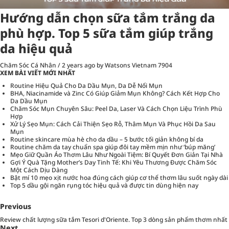
Hướng dẫn chọn sữa tắm trắng da
phù hợp. Top 5 sữa tắm giúp trắng
da hiệu quả
Chăm Sóc Cá Nhân
/
2 years ago
by Watsons Vietnam
7904
XEM BÀI VIẾT MỚI NHẤT
Routine Hiệu Quả Cho Da Dầu Mụn, Da Dễ Nổi Mụn
BHA, Niacinamide và Zinc Có Giúp Giảm Mụn Không? Cách Kết Hợp Cho
Da Dầu Mụn
Chăm Sóc Mụn Chuyên Sâu: Peel Da, Laser Và Cách Chọn Liệu Trình Phù
Hợp
Xử Lý Sẹo Mụn: Cách Cải Thiện Sẹo Rỗ, Thâm Mụn Và Phục Hồi Da Sau
Mụn
Routine skincare mùa hè cho da dầu – 5 bước tối giản không bí da
Routine chăm da tay chuẩn spa giúp đôi tay mềm mịn như ‘búp măng’
Mẹo Giữ Quần Áo Thơm Lâu Như Ngoài Tiệm: Bí Quyết Đơn Giản Tại Nhà
Gợi Ý Quà Tặng Mother’s Day Tinh Tế: Khi Yêu Thương Được Chăm Sóc
Một Cách Dịu Dàng
Bật mí 10 mẹo xịt nước hoa đúng cách giúp cơ thể thơm lâu suốt ngày dài
Top 5 dầu gội ngăn rụng tóc hiệu quả và được tin dùng hiện nay
Previous
Review chất lượng sữa tắm Tesori d'Oriente. Top 3 dòng sản phẩm thơm nhất
Next