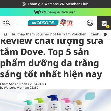
Giao hàng nhanh 24h - Áp dụng khu vực TP. Hồ Chí Minh
Miễn phí giao hàng cho đơn hàng từ 249,000Đ
Tham gia Watsons VN Member Club!
Cửa hàng & Dịch vụ
0
All
Chăm Sóc Cá Nhân
Ch
Thu thập thêm voucher hot tại Trạm Voucher
Thu thập thêm voucher hot tại Trạm Voucher
Cảnh báo An
Review chất lượng sữa
tắm Dove. Top 5 sản
phẩm dưỡng da trắng
sáng tốt nhất hiện nay
Chăm Sóc Cá Nhân
/
2024-01-03
by Watsons Vietnam
22389