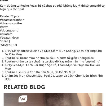
Kem dưỡng La Roche Posay b5 có thực sự tốt? Những lưu ý khi sử dụng để có
hiệu quả tốt nhất
Related Topics
#chamsoccanhan
#chamsoccothe
#dove
#duongtrang
#suatam
#suatamdove
Share
WHAT’S HOT
BHA, Niacinamide và Zinc Có Giúp Giảm Mụn Không? Cách Kết Hợp Cho
Da Dầu Mụn
Routine skincare mùa hè cho da dầu - 5 bước tối giản không bí da
Routine chăm da tay chuẩn spa giúp đôi tay mềm mịn như ‘búp măng’
Xử Lý Sẹo Mụn: Cách Cải Thiện Sẹo Rỗ, Thâm Mụn Và Phục Hồi Da Sau
Mụn
Routine Hiệu Quả Cho Da Dầu Mụn, Da Dễ Nổi Mụn
Chăm Sóc Mụn Chuyên Sâu: Peel Da, Laser Và Cách Chọn Liệu Trình Phù
Hợp
RELATED BLOG