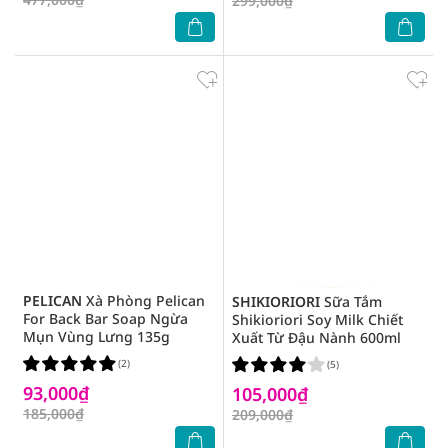
299,000₫
PELICAN
Xà Phòng Pelican
SHIKIORIORI
Sữa Tắm
For Back Bar Soap Ngừa
Shikioriori Soy Milk Chiết
Mụn Vùng Lưng 135g
Xuất Từ Đậu Nành 600ml
(2)
(5)
93,000₫
105,000₫
185,000₫
209,000₫