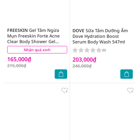
FREESKIN
Gel Tắm Ngừa
DOVE
Sữa Tắm Dưỡng Ẩm
Mụn Freeskin Forte Acne
Dove Hydration Boost
Clear Body Shower Gel
Serum Body Wash 547ml
Dùng Cho Mụn Lưng, Mụn
Nhận quà xinh
(0)
(0)
Cơ Thể, Viêm Nang Lông
165,000₫
250g
203,000₫
215,000₫
246,000₫