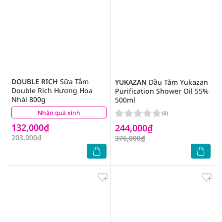
DOUBLE RICH
Sữa Tắm
YUKAZAN
Dầu Tắm Yukazan
Double Rich Hương Hoa
Purification Shower Oil 55%
Nhài 800g
500ml
Nhận quà xinh
(0)
(0)
132,000₫
244,000₫
203,000₫
376,000₫