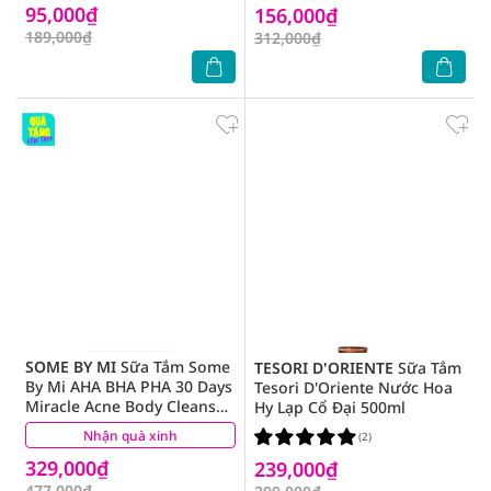
95,000₫
156,000₫
189,000₫
312,000₫
SOME BY MI
Sữa Tắm Some
TESORI D'ORIENTE
Sữa Tắm
By Mi AHA BHA PHA 30 Days
Tesori D'Oriente Nước Hoa
Miracle Acne Body Cleanser
Hy Lạp Cổ Đại 500ml
Giảm Mụn Lưng 400g
Nhận quà xinh
(1)
(2)
329,000₫
239,000₫
477,000₫