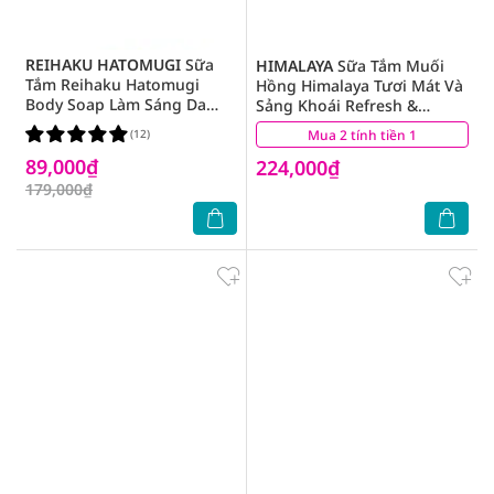
REIHAKU HATOMUGI
Sữa
HIMALAYA
Sữa Tắm Muối
Tắm Reihaku Hatomugi
Hồng Himalaya Tươi Mát Và
Body Soap Làm Sáng Da
Sảng Khoái Refresh &
800ml
Clarify 800g
(12)
Mua 2 tính tiền 1
(7)
89,000₫
224,000₫
179,000₫