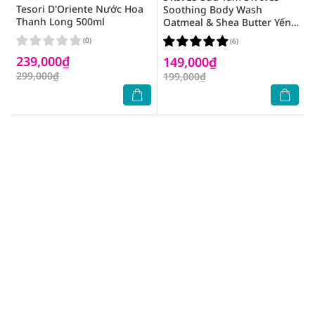
Tesori D'Oriente Nước Hoa
Soothing Body Wash
Thanh Long 500ml
Oatmeal & Shea Butter Yến
Mạch và Bơ 650ml
(0)
(6)
239,000₫
149,000₫
299,000₫
199,000₫