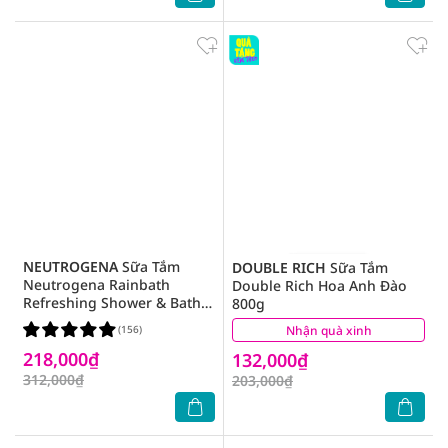
NEUTROGENA
Sữa Tắm
DOUBLE RICH
Sữa Tắm
Neutrogena Rainbath
Double Rich Hoa Anh Đào
Refreshing Shower & Bath
800g
Gel Tươi Mát Và Mịn Màng
(156)
Nhận quà xinh
(0)
473ml
218,000₫
132,000₫
312,000₫
203,000₫