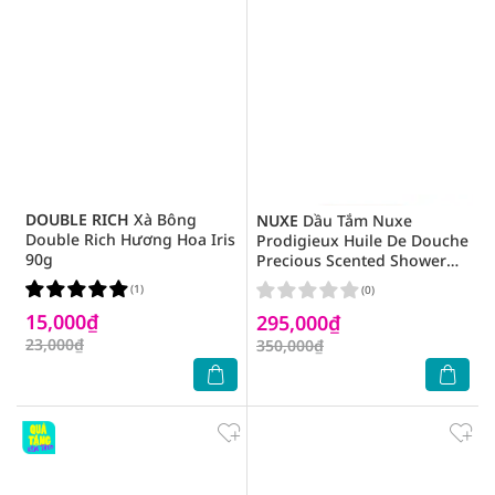
DOUBLE RICH
Xà Bông
NUXE
Dầu Tắm Nuxe
Double Rich Hương Hoa Iris
Prodigieux Huile De Douche
90g
Precious Scented Shower
Oil 200ml
(1)
(0)
15,000₫
295,000₫
23,000₫
350,000₫