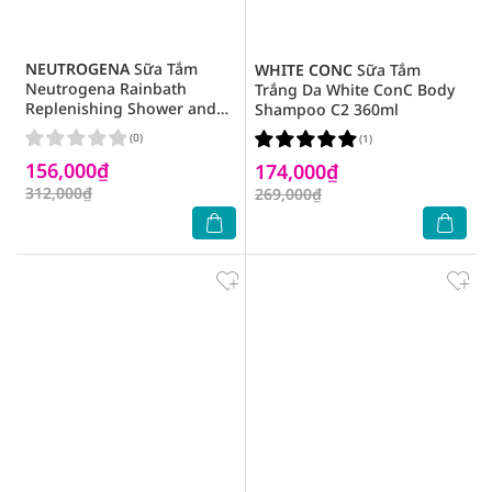
NEUTROGENA
Sữa Tắm
WHITE CONC
Sữa Tắm
Neutrogena Rainbath
Trắng Da White ConC Body
Replenishing Shower and
Shampoo C2 360ml
Bath Gel Ocean Mist 473ml
(0)
(1)
156,000₫
174,000₫
312,000₫
269,000₫