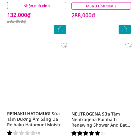
1Kg
Nhận quà xinh
(3)
Mua 3 tính tiền 2
(5)
132,000₫
288,000₫
203,000₫
REIHAKU HATOMUGI
Sữa
NEUTROGENA
Sữa Tắm
Tắm Dưỡng Ẩm Sáng Da
Neutrogena Rainbath
Reihaku Hatomugi Moisture
Renewing Shower And Bath
Rich Body Soap 600ml
Gel Pear & Green Tea 473ml
(1)
(3)