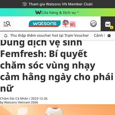
Giao hàng nhanh 24h - Áp dụng khu vực TP. Hồ Chí Minh
Miễn phí giao hàng cho đơn hàng từ 249,000Đ
Tham gia Watsons VN Member Club!
Cửa hàng & Dịch vụ
0
All
Chăm Sóc Cá Nhân
Ch
Thu thập thêm voucher hot tại Trạm Voucher
Thu thập thêm voucher hot tại Trạm Voucher
Cảnh báo An
Dung dịch vệ sinh
Femfresh: Bí quyết
chăm sóc vùng nhạy
cảm hằng ngày cho phái
nữ
Chăm Sóc Cá Nhân
/
2023-12-26
by Watsons Vietnam
3506