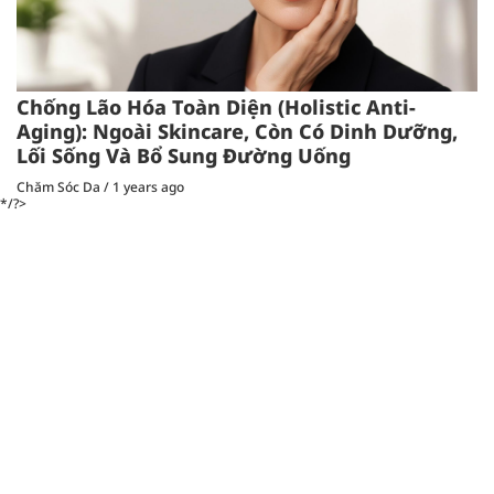
Chống Lão Hóa Toàn Diện (Holistic Anti-
Aging): Ngoài Skincare, Còn Có Dinh Dưỡng,
Lối Sống Và Bổ Sung Đường Uống
Chăm Sóc Da
/
1 years ago
*/?>