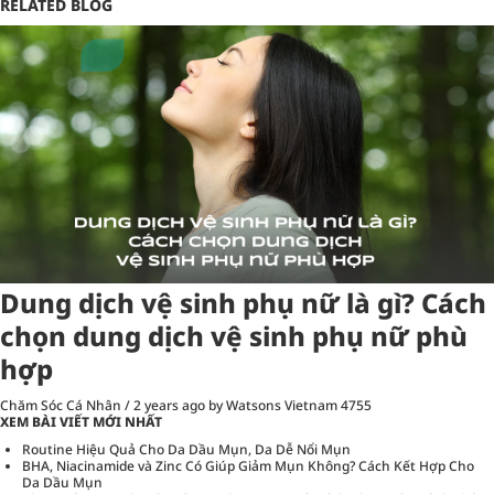
RELATED BLOG
Dung dịch vệ sinh phụ nữ là gì? Cách
chọn dung dịch vệ sinh phụ nữ phù
hợp
Chăm Sóc Cá Nhân
/
2 years ago
by Watsons Vietnam
4755
XEM BÀI VIẾT MỚI NHẤT
Routine Hiệu Quả Cho Da Dầu Mụn, Da Dễ Nổi Mụn
BHA, Niacinamide và Zinc Có Giúp Giảm Mụn Không? Cách Kết Hợp Cho
Da Dầu Mụn