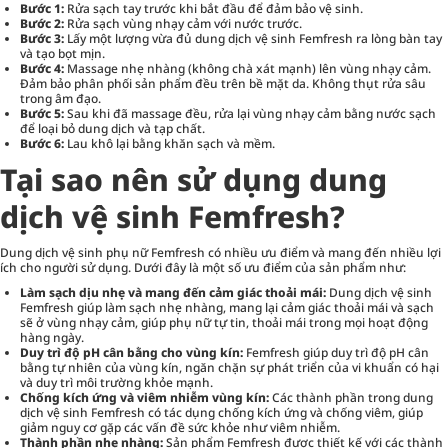
Bước 1:
Rửa sạch tay trước khi bắt đầu để đảm bảo vệ sinh.
Bước 2:
Rửa sạch vùng nhạy cảm với nước trước.
Bước 3:
Lấy một lượng vừa đủ dung dịch vệ sinh Femfresh ra lòng bàn tay
và tạo bọt mịn.
Bước 4:
Massage nhẹ nhàng (không chà xát mạnh) lên vùng nhạy cảm.
Đảm bảo phân phối sản phẩm đều trên bề mặt da. Không thụt rửa sâu
trong âm đạo.
Bước 5:
Sau khi đã massage đều, rửa lại vùng nhạy cảm bằng nước sạch
để loại bỏ dung dịch và tạp chất.
Bước 6:
Lau khô lại bằng khăn sạch và mềm.
Tại sao nên sử dụng dung
dịch vệ sinh Femfresh?
Dung dịch vệ sinh phụ nữ Femfresh có nhiều ưu điểm và mang đến nhiều lợi
ích cho người sử dụng. Dưới đây là một số ưu điểm của sản phẩm như:
Làm sạch dịu nhẹ và mang đến cảm giác thoải mái:
Dung dịch vệ sinh
Femfresh giúp làm sạch nhẹ nhàng, mang lại cảm giác thoải mái và sạch
sẽ ở vùng nhạy cảm, giúp phụ nữ tự tin, thoải mái trong mọi hoạt động
hàng ngày.
Duy trì độ pH cân bằng cho vùng kín:
Femfresh giúp duy trì độ pH cân
bằng tự nhiên của vùng kín, ngăn chặn sự phát triển của vi khuẩn có hại
và duy trì môi trường khỏe mạnh.
Chống kích ứng và viêm nhiễm vùng kín:
Các thành phần trong dung
dịch vệ sinh Femfresh có tác dụng chống kích ứng và chống viêm, giúp
giảm nguy cơ gặp các vấn đề sức khỏe như viêm nhiễm.
Thành phần nhẹ nhàng:
Sản phẩm Femfresh được thiết kế với các thành