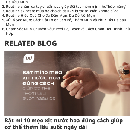
Da Dầu Mụn
Routine chăm da tay chuẩn spa giúp đôi tay mềm mịn như ‘búp măng’
Routine skincare mùa hè cho da dầu - 5 bước tối giản không bí da
Routine Hiệu Quả Cho Da Dầu Mụn, Da Dễ Nổi Mụn
Xử Lý Sẹo Mụn: Cách Cải Thiện Sẹo Rỗ, Thâm Mụn Và Phục Hồi Da Sau
Mụn
Chăm Sóc Mụn Chuyên Sâu: Peel Da, Laser Và Cách Chọn Liệu Trình Phù
Hợp
RELATED BLOG
Bật mí 10 mẹo xịt nước hoa đúng cách giúp
cơ thể thơm lâu suốt ngày dài