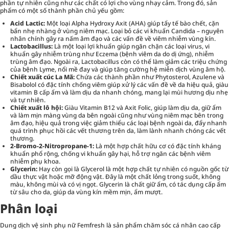
phần tự nhiên cũng như các chất có lợi cho vùng nhạy cảm. Trong đó, sản
phẩm có một số thành phần chủ yếu gồm:
Acid Lactic:
Một loại Alpha Hydroxy Axit (AHA) giúp tẩy tế bào chết, cặn
bẩn nhẹ nhàng ở vùng niêm mạc. Loại bỏ các vi khuẩn Candida – nguyên
nhân chính gây ra nấm âm đạo và các vấn đề về viêm nhiễm vùng kín.
Lactobacillus:
Là một loại lợi khuẩn giúp ngăn chặn các loại virus, vi
khuẩn gây nhiễm trùng như Eczema (bệnh viêm da do dị ứng), nhiễm
trùng âm đạo. Ngoài ra, Lactobacillus còn có thể làm giảm các triệu chứng
của bệnh Lyme, nổi mề đay và giúp tăng cường hệ miễn dịch vùng âm hộ.
Chiết xuất cúc La Mã:
Chứa các thành phần như Phytosterol, Azulene và
Bisabolol có đặc tính chống viêm giúp xử lý các vấn đề về da hiệu quả, giàu
vitamin B cấp ẩm và làm dịu da nhanh chóng, mang lại mùi hương dịu nhẹ
và tự nhiên.
Chiết xuất lô hội:
Giàu Vitamin B12 và Axit Folic, giúp làm dịu da, giữ ẩm
và làm mịn màng vùng da bên ngoài cũng như vùng niêm mạc bên trong
âm đạo, hiệu quả trong việc giảm thiểu các loại bệnh ngoài da, đẩy nhanh
quá trình phục hồi các vết thương trên da, làm lành nhanh chóng các vết
thương.
2-Bromo-2-Nitropropane-1:
Là một hợp chất hữu cơ có đặc tính kháng
khuẩn phổ rộng, chống vi khuẩn gây hại, hỗ trợ ngăn các bệnh viêm
nhiễm phụ khoa.
Glycerin:
Hay còn gọi là Glycerol là một hợp chất tự nhiên có nguồn gốc từ
dầu thực vật hoặc mỡ động vật. Đây là một chất lỏng trong suốt, không
màu, không mùi và có vị ngọt. Glycerin là chất giữ ẩm, có tác dụng cấp ẩm
từ sâu cho da, giúp da vùng kín mềm mịn, ẩm mượt.
Phân loại
Dung dịch vệ sinh phụ nữ Femfresh là sản phẩm
chăm sóc cá nhân
cao cấp