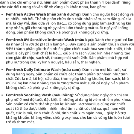
dành cho chị em phụ nữ, hiện sản phẩm được phân thành 4 loại dành riêng
cho các đối tượng có vấn đề về vùng kín khác nhau, bao gồm:
Femfresh Active Wash (màu xanh dương):
Dành cho người hoạt động và
ra nhiều mồ hôi. Thành phần chứa tinh chất nhân sâm, cam đắng, cúc la
mã, lá cây Phỉ, dầu dừa và ion Bạc,… có công dụng giúp làm sạch vùng kín
nhẹ nhàn, giữ cho vùng nhạy cảm luôn thoáng mát suốt ngày dài năng
động. Sản phẩm không chứa xà phòng và không gây dị ứng.
Femfresh 0% Sensitive Intimate Wash (màu bạc):
Dành cho người có làn
da nhạy cảm với độ pH cân bằng 4.5. Đây cũng là sản phẩm thuần chay với
94% thành phần gốc thiên nhiên gồm chiết xuất hoa sen tinh khiết, tinh
chất lá cây phỉ, tinh chất lô hội,… giúp làm sạch vùng kín nhẹ nhàng, tạo
cảm giác dễ chịu, sạch sẽ, thoáng mát suốt 24h. Sản phẩm phù hợp với
phụ nữ trong chu kỳ kinh nguyệt, hậu sản, thai nghén.
Femfresh Daily Intimate Wash (màu cam):
Dành cho mọi lứa tuổi, sử
dụng hàng ngày. Sản phẩm có chứa các thành phần tự nhiên như tinh
chất Cúc la mã, Lô hội, dầu dừa, thơm giúp kháng khuẩn, làm sạch, khử
mùi vùng kín nhẹ nhàng, tạo hương thơm mát suốt cả ngày. Sản phẩm
không chứa xà phòng và không gây dị ứng.
Femfresh Soothing Wash (màu hồng):
Sử dụng hàng ngày cho chị em
phụ nữ ở mọi độ tuổi, đặc biệt là những ai đang bị viêm nhiễm phụ khoa.
Sản phẩm có chứa thành phần lợi khuẩn Lactobacillus cùng các chiết
xuất từ thảo dược thiên nhiên như tinh chất cúc thỉ xa, quả nam việt
quất, cúc la mã, tinh chất lô hội, tinh chất kim ngân hoa,… giúp hỗ trợ
kháng khuẩn, kháng viêm, chống oxy hóa, cho làn da vùng kín luôn tươi
trẻ và thơm mát.