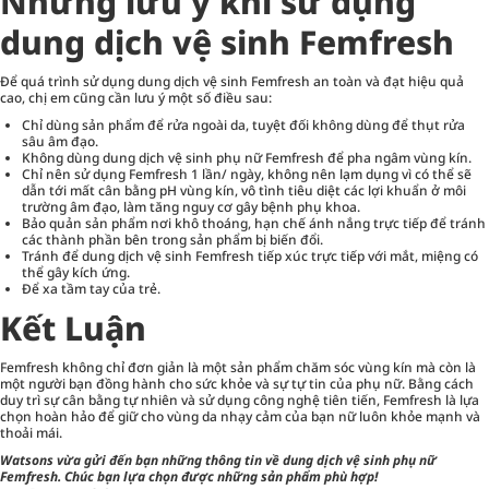
Những lưu ý khi sử dụng
dung dịch vệ sinh Femfresh
Để quá trình sử dụng dung dịch vệ sinh Femfresh an toàn và đạt hiệu quả
cao, chị em cũng cần lưu ý một số điều sau:
Chỉ dùng sản phẩm để rửa ngoài da, tuyệt đối không dùng để thụt rửa
sâu âm đạo.
Không dùng dung dịch vệ sinh phụ nữ Femfresh để pha ngâm vùng kín.
Chỉ nên sử dụng Femfresh 1 lần/ ngày, không nên lạm dụng vì có thể sẽ
dẫn tới mất cân bằng pH vùng kín, vô tình tiêu diệt các lợi khuẩn ở môi
trường âm đạo, làm tăng nguy cơ gây bệnh phụ khoa.
Bảo quản sản phẩm nơi khô thoáng, hạn chế ánh nắng trực tiếp để tránh
các thành phần bên trong sản phẩm bị biến đổi.
Tránh để dung dịch vệ sinh Femfresh tiếp xúc trực tiếp với mắt, miệng có
thể gây kích ứng.
Để xa tầm tay của trẻ.
Kết Luận
Femfresh không chỉ đơn giản là một sản phẩm chăm sóc vùng kín mà còn là
một người bạn đồng hành cho sức khỏe và sự tự tin của phụ nữ. Bằng cách
duy trì sự cân bằng tự nhiên và sử dụng công nghệ tiên tiến, Femfresh là lựa
chọn hoàn hảo để giữ cho vùng da nhạy cảm của bạn nữ luôn khỏe mạnh và
thoải mái.
Watsons
vừa gửi đến bạn những thông tin về
dung dịch vệ sinh phụ nữ
Femfresh
. Chúc bạn lựa chọn được những sản phẩm phù hợp!