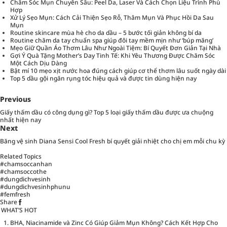
Chăm Sóc Mụn Chuyên Sâu: Peel Da, Laser Và Cách Chọn Liệu Trình Phù
Hợp
Xử Lý Sẹo Mụn: Cách Cải Thiện Sẹo Rỗ, Thâm Mụn Và Phục Hồi Da Sau
Mụn
Routine skincare mùa hè cho da dầu – 5 bước tối giản không bí da
Routine chăm da tay chuẩn spa giúp đôi tay mềm mịn như ‘búp măng’
Mẹo Giữ Quần Áo Thơm Lâu Như Ngoài Tiệm: Bí Quyết Đơn Giản Tại Nhà
Gợi Ý Quà Tặng Mother’s Day Tinh Tế: Khi Yêu Thương Được Chăm Sóc
Một Cách Dịu Dàng
Bật mí 10 mẹo xịt nước hoa đúng cách giúp cơ thể thơm lâu suốt ngày dài
Top 5 dầu gội ngăn rụng tóc hiệu quả và được tin dùng hiện nay
Previous
Giấy thấm dầu có công dụng gì? Top 5 loại giấy thấm dầu được ưa chuộng
nhất hiện nay
Next
Băng vệ sinh Diana Sensi Cool Fresh bí quyết giải nhiệt cho chị em mỗi chu kỳ
Related Topics
#chamsoccanhan
#chamsoccothe
#dungdichvesinh
#dungdichvesinhphunu
#femfresh
Share
WHAT’S HOT
BHA, Niacinamide và Zinc Có Giúp Giảm Mụn Không? Cách Kết Hợp Cho