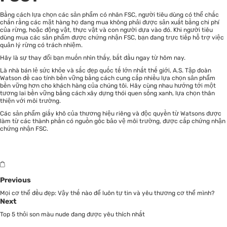
Bằng cách lựa chọn các sản phẩm có nhãn FSC, người tiêu dùng có thể chắc
chắn rằng các mặt hàng họ đang mua không phải được sản xuất bằng chi phí
của rừng, hoặc động vật, thực vật và con người dựa vào đó. Khi người tiêu
dùng mua các sản phẩm được chứng nhận FSC, bạn đang trực tiếp hỗ trợ việc
quản lý rừng có trách nhiệm.
Hãy là sự thay đổi bạn muốn nhìn thấy, bắt đầu ngay từ hôm nay.
Là nhà bán lẻ sức khỏe và sắc đẹp quốc tế lớn nhất thế giới, A.S. Tập đoàn
Watson đề cao tính bền vững bằng cách cung cấp nhiều lựa chọn sản phẩm
bền vững hơn cho khách hàng của chúng tôi. Hãy cùng nhau hướng tới một
tương lai bền vững bằng cách xây dựng thói quen sống xanh, lựa chọn thân
thiện với môi trường.
Các sản phẩm
giấy khô
của thương hiệu riêng và độc quyền từ Watsons được
làm từ các thành phần có nguồn gốc bảo vệ môi trường, được cấp chứng nhận
chứng nhận FSC.
Previous
Mọi cơ thể đều đẹp: Vậy thế nào để luôn tự tin và yêu thương cơ thể mình?
Next
Top 5 thỏi son màu nude đang được yêu thích nhất