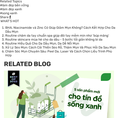
Related Topics
#làm đẹp bền vững
#làm đẹp xanh
#song xanh
Share
WHAT’S HOT
BHA, Niacinamide và Zinc Có Giúp Giảm Mụn Không? Cách Kết Hợp Cho Da
Dầu Mụn
Routine chăm da tay chuẩn spa giúp đôi tay mềm mịn như ‘búp măng’
Routine skincare mùa hè cho da dầu - 5 bước tối giản không bí da
Routine Hiệu Quả Cho Da Dầu Mụn, Da Dễ Nổi Mụn
Xử Lý Sẹo Mụn: Cách Cải Thiện Sẹo Rỗ, Thâm Mụn Và Phục Hồi Da Sau Mụn
Chăm Sóc Mụn Chuyên Sâu: Peel Da, Laser Và Cách Chọn Liệu Trình Phù
Hợp
RELATED BLOG