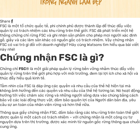
Share
FSC là một tổ chức quốc tế, phi chính phủ được thành lập để thúc đẩy việc
quản lý có trách nhiệm các khu rừng trên thế giới. FSC đã phát triển một hệ
thống chứng chỉ rừng FSC và ghi nhãn sản phẩm cho phép mọi người xác định
gỗ, giấy và các lâm sản khác có nguồn gốc có trách nhiệm. Vậy chứng nhận
FSC có vai trò gì đối với doanh nghiệp? Hãy cùng Watsons tìm hiểu qua bài viết
này nhé!
Chứng nhận FSC là gì?
Chứng chỉ
FSC
® là một giải pháp quản lý rừng bền vững nhằm thúc đẩy việc
quản lý rừng trên thế giới phù hợp với môi trường, đem lại lợi ích cho xã hội và
thúc đẩy hiệu quả kinh tế.
Tầm nhìn của FSC là đáp ứng các quyền và nhu cầu của thế hệ hiện tại mà
không ảnh hưởng đến các quyền và nhu cầu của thế hệ tương lai. Nó hoạt động
hướng tới việc chăm sóc rừng và những người sống dựa vào chúng bằng cách
bảo vệ các loài động thực vật, đảm bảo quyền lợi của Người dân bản địa, yêu
cầu sự an toàn của nhân viên rừng và hơn thế nữa.
Thông qua giấy chứng nhận FSC, đảm bảo rằng các khu rừng trên toàn thế giới
được quản lý một cách có trách nhiệm – với chứng nhận là một công cụ tự
nguyện dựa trên thị trường, được xác minh từ nguồn gốc rừng thông qua chuỗi
cung ứng.