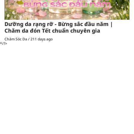
Dưỡng da rạng rỡ - Bừng sắc đầu năm |
Chăm da đón Tết chuẩn chuyên gia
Chăm Sóc Da
/
211 days ago
*/?>