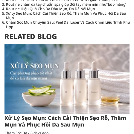
Routine chăm da tay chuẩn spa giúp đôi tay mềm mịn như ‘búp măng’
Routine Hiệu Quả Cho Da Dầu Mụn, Da Dễ Nổi Mụn
Xử Lý Sẹo Mụn: Cách Cải Thiện Sẹo Rỗ, Thâm Mụn Và Phục Hồi Da Sau
Mụn
Chăm Sóc Mụn Chuyên Sâu: Peel Da, Laser Và Cách Chọn Liệu Trình Phù
Hợp
RELATED BLOG
Xử Lý Sẹo Mụn: Cách Cải Thiện Sẹo Rỗ, Thâm
Mụn Và Phục Hồi Da Sau Mụn
Chăm Sóc Da
/
8 days ago