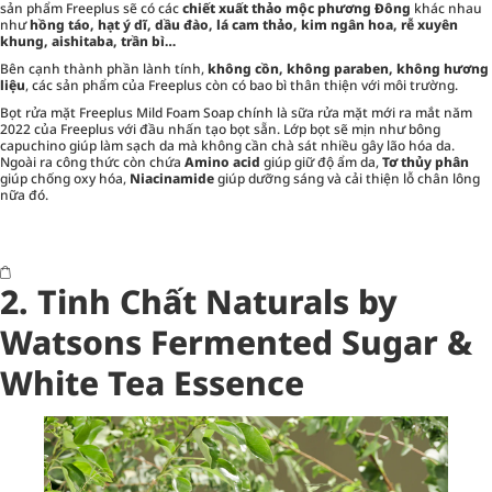
sản phẩm Freeplus sẽ có các
chiết xuất thảo mộc phương Đông
khác nhau
như
hồng táo, hạt ý dĩ, dầu đào, lá cam thảo, kim ngân hoa, rễ xuyên
khung, aishitaba, trần bì…
Bên cạnh thành phần lành tính,
không cồn, không paraben, không hương
liệu
, các sản phẩm của Freeplus còn có bao bì thân thiện với môi trường.
Bọt rửa mặt Freeplus Mild Foam Soap chính là sữa rửa mặt mới ra mắt năm
2022 của Freeplus với đầu nhấn tạo bọt sẵn. Lớp bọt sẽ mịn như bông
capuchino giúp làm sạch da mà không cần chà sát nhiều gây lão hóa da.
Ngoài ra công thức còn chứa
Amino acid
giúp giữ độ ẩm da,
Tơ thủy phân
giúp chống oxy hóa,
Niacinamide
giúp dưỡng sáng và cải thiện lỗ chân lông
nữa đó.
2. Tinh Chất Naturals by
Watsons Fermented Sugar &
White Tea Essence