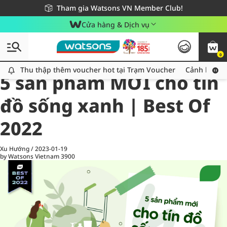
Giao hàng nhanh 24h - Áp dụng khu vực TP. Hồ Chí Minh
Miễn phí giao hàng cho đơn hàng từ 249,000Đ
Tham gia Watsons VN Member Club!
Cửa hàng & Dịch vụ
0
All
Chăm Sóc Cá Nhân
Ch
Thu thập thêm voucher hot tại Trạm Voucher
Thu thập thêm voucher hot tại Trạm Voucher
Cảnh báo An
5 sản phẩm MỚI cho tín
đồ sống xanh | Best Of
2022
Xu Hướng
/
2023-01-19
by Watsons Vietnam
3900