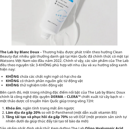
The Lab by Blanc Doux
– Thương hiệu được phát triển theo hướng Clean
Beauty đạt nhiều giải thưởng danh giá tại Hàn Quốc đã chính thức có mặt tại
Watsons Việt Nam vào đầu năm 2022. Chính vì vậy, các sản phẩm của The Lab
đều theo nguyên tắc 3-KHÔNG phù hợp với nhu cầu và xu hướng sống xanh
hiện nay:
KHÔNG
chứa các chất nghi ngờ có hại cho da
KHÔNG
có thành phần nguồn gốc từ động vật
KHÔNG
thử nghiệm trên động vật
Bên cạnh đó, một trong những đặc điểm nổi bật của The Lab by Blanc Doux
chính là công nghệ độc quyền
DERMA – CLERA™
chiết xuất từ cây bạch vi –
một thảo dược cổ truyền Hàn Quốc giúp trong vòng 72H:
Khóa ẩm
, ngăn tình trang mất ẩm ngược
Làm dịu da gấp 20%
so với D-Panthenol (một dẫn xuất vitamin B5)
Tăng tái tạo và phục hồi da gấp 70%
so với EGF (một protein sản sinh tự
nhiên dưới da giúp thúc đẩy tái tạo tế bào da mới)
Sản phẩm nhất định phải thử
: Kem dưỡng The Lab
Oligo Hyaluronic Acid