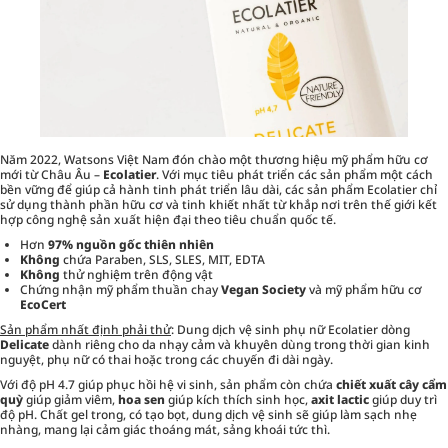
Năm 2022, Watsons Việt Nam đón chào một thương hiệu mỹ phẩm hữu cơ
mới từ Châu Âu –
Ecolatier
. Với mục tiêu phát triển các sản phẩm một cách
bền vững để giúp cả hành tinh phát triển lâu dài, các sản phẩm Ecolatier
chỉ
sử dụng thành phần hữu cơ và tinh khiết nhất từ khắp nơi trên thế giới kết
hợp công nghệ sản xuất hiện đại theo tiêu chuẩn quốc tế.
Hơn
97% nguồn gốc thiên nhiên
Không
chứa Paraben, SLS, SLES, MIT, EDTA
Không
thử nghiệm trên động vật
Chứng nhận mỹ phẩm thuần chay
Vegan Society
và mỹ phẩm hữu cơ
EcoCert
Sản phẩm nhất định phải thử
: Dung dịch vệ sinh phụ nữ Ecolatier dòng
Delicate
dành riêng cho da nhạy cảm và khuyên dùng trong thời gian kinh
nguyệt, phụ nữ có thai hoặc trong các chuyến đi dài ngày.
Với độ pH 4.7 giúp phục hồi hệ vi sinh, sản phẩm còn chứa
chiết xuất cây cẩm
quỳ
giúp giảm viêm,
hoa sen
giúp kích thích sinh học,
axit lactic
giúp duy trì
độ pH. Chất gel trong, có tạo bọt, dung dịch vệ sinh sẽ giúp làm sạch nhẹ
nhàng, mang lại cảm giác thoáng mát, sảng khoái tức thì.