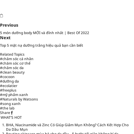
Previous
5 món dưỡng body MỚI và đỉnh nhất | Best Of 2022
Next
Top 5 mặt nạ dưỡng trắng hiệu quả bạn cần biết
Related Topics
#chăm sóc cá nhân
#chăm sóc cơ thể
#chăm sóc da
#clean beauty
#cocoon
#dưỡng da
#ecolatier
#freeplus
#mỹ phẩm xanh
#Naturals by Watsons
#song xanh
#the lab
Share
WHAT’S HOT
BHA, Niacinamide và Zinc Có Giúp Giảm Mụn Không? Cách Kết Hợp Cho
Da Dầu Mụn
Routine skincare mùa hè cho da dầu - 5 bước tối giản không bí da