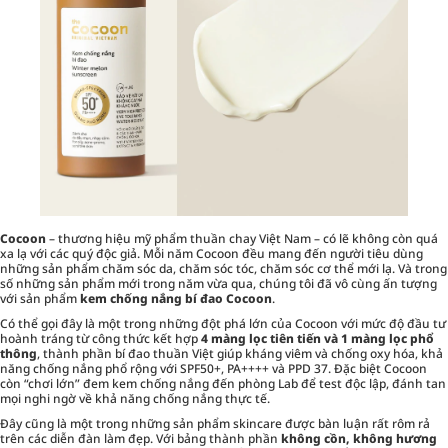
Cocoon
– thương hiệu mỹ phẩm thuần chay Việt Nam – có lẽ không còn quá
xa lạ với các quý độc giả. Mỗi năm Cocoon đều mang đến người tiêu dùng
những sản phẩm chăm sóc da, chăm sóc tóc, chăm sóc cơ thể mới lạ. Và trong
số những sản phẩm mới trong năm vừa qua, chúng tôi đã vô cùng ấn tượng
với sản phẩm
kem chống nắng bí đao Cocoon
.
Có thể gọi đây là một trong những đột phá lớn của Cocoon với mức độ đầu tư
hoành tráng từ công thức kết hợp
4 màng lọc tiên tiến và 1 màng lọc phổ
thông
, thành phần bí đao thuần Việt giúp kháng viêm và chống oxy hóa, khả
năng chống nắng phổ rộng với SPF50+, PA++++ và PPD 37. Đặc biệt Cocoon
còn “chơi lớn” đem kem chống nắng đến phòng Lab để test độc lập, đánh tan
mọi nghi ngờ về khả năng chống nắng thực tế.
Đây cũng là một trong những sản phẩm skincare được bàn luận rất rôm rả
trên các diễn đàn làm đẹp. Với bảng thành phần
không cồn, không hương