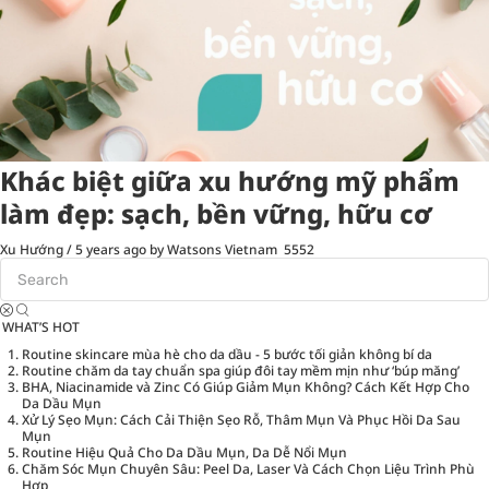
Khác biệt giữa xu hướng mỹ phẩm
làm đẹp: sạch, bền vững, hữu cơ
Xu Hướng
/
5 years ago
by Watsons Vietnam
5552
WHAT’S HOT
Routine skincare mùa hè cho da dầu - 5 bước tối giản không bí da
Routine chăm da tay chuẩn spa giúp đôi tay mềm mịn như ‘búp măng’
BHA, Niacinamide và Zinc Có Giúp Giảm Mụn Không? Cách Kết Hợp Cho
Da Dầu Mụn
Xử Lý Sẹo Mụn: Cách Cải Thiện Sẹo Rỗ, Thâm Mụn Và Phục Hồi Da Sau
Mụn
Routine Hiệu Quả Cho Da Dầu Mụn, Da Dễ Nổi Mụn
Chăm Sóc Mụn Chuyên Sâu: Peel Da, Laser Và Cách Chọn Liệu Trình Phù
Hợp