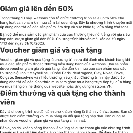
Giảm giá lên đến 50%
Trong tháng 10 này, Watsons còn tổ chức chương trình sale up to 50% cho
hàng loạt sản phẩm khi mua sắm tại cửa hàng. Đây là chương trình khuyến mãi
áp dụng cho tất cả các sản phẩm làm đẹp và sức khỏe tại cửa hàng Watsons.
Bạn có thể mua sắm các sản phẩm của các thương hiệu nổi tiếng với giá siêu
hấp dẫn, được giảm giá đến 50%. Chương trình khuyến mãi kéo dài từ ngày
1/10 đến ngày 31/10/2023.
Voucher giảm giá và quà tặng
Voucher giảm giá và quà tặng là chương trình ưu đãi dành cho khách hàng khi
mua các sản phẩm từ các thương hiệu đồng hành của Watsons. Bạn sẽ nhận
được voucher giảm giá và quà tặng hấp dẫn khi mua các sản phẩm của các
thương hiệu như: Maybelline, L’Oréal Paris, Neutrogena, Olay, Nivea, Dove,
Colgate, Sensodyne và nhiều thương hiệu khác. Chương trình này được áp
dụng cho tất cả các hình thức mua sắm gồm: mua hàng trực tiếp tại cửa hàng
và mua hàng online thông qua website hoặc ứng dụng Watsons VN.
Điểm thưởng và quà tặng cho thành
viên
Đây là chương trình ưu đãi dành cho khách hàng là thành viên Watsons. Bạn sẽ
được tích điểm thưởng khi mua hàng và đổi quà tặng hấp dẫn. Bạn cũng sẽ
nhận được voucher giảm giá và quà tặng sinh nhật.
Bên cạnh đó, khách hàng thành viên cũng sẽ được tham gia các chương trình
khuyến mãi và sự kiện dành riêng cho thành viên Watsons. Để đăng ký thành