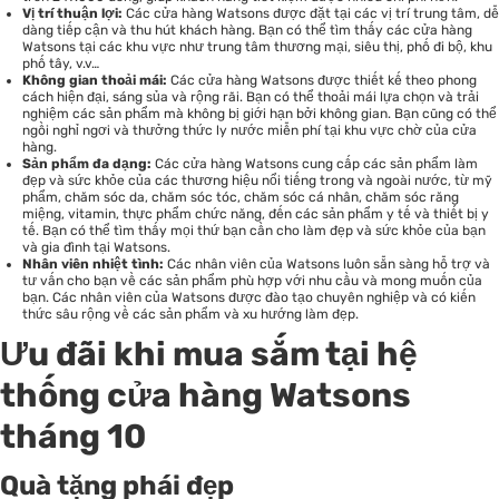
Vị trí thuận lợi:
Các cửa hàng Watsons được đặt tại các vị trí trung tâm, dễ
dàng tiếp cận và thu hút khách hàng. Bạn có thể tìm thấy các cửa hàng
Watsons tại các khu vực như trung tâm thương mại, siêu thị, phố đi bộ, khu
phố tây, v.v…
Không gian thoải mái:
Các cửa hàng Watsons được thiết kế theo phong
cách hiện đại, sáng sủa và rộng rãi. Bạn có thể thoải mái lựa chọn và trải
nghiệm các sản phẩm mà không bị giới hạn bởi không gian. Bạn cũng có thể
ngồi nghỉ ngơi và thưởng thức ly nước miễn phí tại khu vực chờ của cửa
hàng.
Sản phẩm đa dạng:
Các cửa hàng Watsons cung cấp các sản phẩm làm
đẹp và sức khỏe của các thương hiệu nổi tiếng trong và ngoài nước, từ mỹ
phẩm, chăm sóc da, chăm sóc tóc, chăm sóc cá nhân, chăm sóc răng
miệng, vitamin, thực phẩm chức năng, đến các sản phẩm y tế và thiết bị y
tế. Bạn có thể tìm thấy mọi thứ bạn cần cho làm đẹp và sức khỏe của bạn
và gia đình tại Watsons.
Nhân viên nhiệt tình:
Các nhân viên của Watsons luôn sẵn sàng hỗ trợ và
tư vấn cho bạn về các sản phẩm phù hợp với nhu cầu và mong muốn của
bạn. Các nhân viên của Watsons được đào tạo chuyên nghiệp và có kiến
thức sâu rộng về các sản phẩm và xu hướng làm đẹp.
Ưu đãi khi mua sắm tại hệ
thống cửa hàng Watsons
tháng 10
Quà tặng phái đẹp