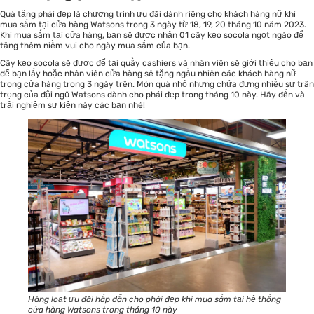
Quà tặng phái đẹp là chương trình ưu đãi dành riêng cho khách hàng nữ khi
mua sắm tại cửa hàng Watsons trong 3 ngày từ 18, 19, 20 tháng 10 năm 2023.
Khi mua sắm tại cửa hàng, bạn sẽ được nhận 01 cây kẹo socola ngọt ngào để
tăng thêm niềm vui cho ngày mua sắm của bạn.
Cây kẹo socola sẽ được để tại quầy cashiers và nhân viên sẽ giới thiệu cho bạn
để bạn lấy hoặc nhân viên cửa hàng sẽ tặng ngẫu nhiên các khách hàng nữ
trong cửa hàng trong 3 ngày trên. Món quà nhỏ nhưng chứa đựng nhiều sự trân
trọng của đội ngũ Watsons dành cho phái đẹp trong tháng 10 này. Hãy đến và
trải nghiệm sự kiện này các bạn nhé!
Hàng loạt ưu đãi hấp dẫn cho phái đẹp khi mua sắm tại hệ thống
cửa hàng Watsons trong tháng 10 này