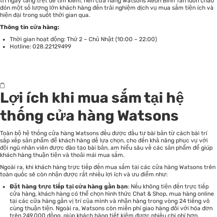
trí ngay tầng trệt dễ tìm kiếm, nên cửa hàng Watsons Aeon Bình Tân luôn chào
đón một số lượng lớn khách hàng đến trải nghiệm dịch vụ mua sắm tiện ích và
hiện đại trong suốt thời gian qua.
Thông tin cửa hàng:
Thời gian hoạt động: Thứ 2 – Chủ Nhật (10:00 – 22:00)
Hotline: 028.22129499
Lợi ích khi mua sắm tại hệ
thống cửa hàng Watsons
Toàn bộ hệ thống cửa hàng Watsons đều được đầu tư bài bản từ cách bài trí
sắp xếp sản phẩm để khách hàng dễ lựa chọn, cho đến khả năng phục vụ với
đội ngũ nhân viên được đào tạo bài bản, am hiểu sâu về các sản phẩm để giúp
khách hàng thuận tiện và thoải mái mua sắm.
Ngoài ra, khi khách hàng trực tiếp đến mua sắm tại các cửa hàng Watsons trên
toàn quốc sẽ còn nhận được rất nhiều lợi ích và ưu điểm như:
Đặt hàng trực tiếp tại cửa hàng gần bạn
: Nếu không tiện đến trực tiếp
cửa hàng, khách hàng có thể chọn hình thức
Chat & Shop
, mua hàng online
tại các cửa hàng gần vị trí của mình và nhận hàng trong vòng 24 tiếng vô
cùng thuận tiện. Ngoài ra, Watsons còn miễn phí giao hàng đối với hóa đơn
trên 249.000 đồng, giúp khách hàng tiết kiệm được nhiều chi phí hơn.