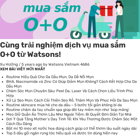
Cùng trải nghiệm dịch vụ mua sắm
O+O từ Watsons!
Xu Hướng
/
5 years ago
by Watsons Vietnam
4686
XEM BÀI VIẾT MỚI NHẤT
Routine Hiệu Quả Cho Da Dầu Mụn, Da Dễ Nổi Mụn
BHA, Niacinamide và Zinc Có Giúp Giảm Mụn Không? Cách Kết Hợp Cho Da
Dầu Mụn
Chăm Sóc Mụn Chuyên Sâu: Peel Da, Laser Và Cách Chọn Liệu Trình Phù
Hợp
Xử Lý Sẹo Mụn: Cách Cải Thiện Sẹo Rỗ, Thâm Mụn Và Phục Hồi Da Sau Mụn
Routine skincare mùa hè cho da dầu – 5 bước tối giản không bí da
Routine chăm da tay chuẩn spa giúp đôi tay mềm mịn như ‘búp măng’
Mẹo Giữ Quần Áo Thơm Lâu Như Ngoài Tiệm: Bí Quyết Đơn Giản Tại Nhà
Gợi Ý Quà Tặng Mother’s Day Tinh Tế: Khi Yêu Thương Được Chăm Sóc Một
Cách Dịu Dàng
Bật mí 10 mẹo xịt nước hoa đúng cách giúp cơ thể thơm lâu suốt ngày dài
Top 5 dầu gội ngăn rụng tóc hiệu quả và được tin dùng hiện nay