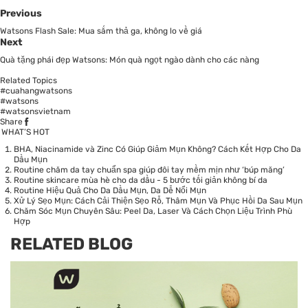
Previous
Watsons Flash Sale: Mua sắm thả ga, không lo về giá
Next
Quà tặng phái đẹp Watsons: Món quà ngọt ngào dành cho các nàng
Related Topics
#cuahangwatsons
#watsons
#watsonsvietnam
Share
WHAT’S HOT
BHA, Niacinamide và Zinc Có Giúp Giảm Mụn Không? Cách Kết Hợp Cho Da
Dầu Mụn
Routine chăm da tay chuẩn spa giúp đôi tay mềm mịn như ‘búp măng’
Routine skincare mùa hè cho da dầu - 5 bước tối giản không bí da
Routine Hiệu Quả Cho Da Dầu Mụn, Da Dễ Nổi Mụn
Xử Lý Sẹo Mụn: Cách Cải Thiện Sẹo Rỗ, Thâm Mụn Và Phục Hồi Da Sau Mụn
Chăm Sóc Mụn Chuyên Sâu: Peel Da, Laser Và Cách Chọn Liệu Trình Phù
Hợp
RELATED BLOG