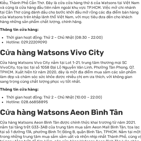
Kiều, Thành Phố Cần Thơ. Đây là cửa cửa hàng thứ 6 của Watsons tại Việt Nam
và cũng là cửa hàng đầu tiên nằm ngoài khu vực TP.HCM. Việc mở chi nhánh
tại Cần Thơ cũng đánh dấu cho bước khởi đầu mở rộng các địa điểm bán hàng
của Watsons trên khắp lãnh thổ Việt Nam, với mục tiêu đưa đến cho khách
hàng những sản phẩm chất lượng, chính hãng.
Thông tin cửa hàng:
Thời gian hoạt động: Thứ 2 – Chủ Nhật (08:30 – 22:00)
Hotline: 029.22209090
Cửa hàng Watsons Vivo City
Cửa hàng Watsons Vivo City nằm tại Lot 1-21, trung tâm thương mại SC
VivoCity, tọa lạc tại số 1058 Đại Lộ Nguyễn Văn Linh, Phường Tân Phong, Q7,
TPHCM. Xuất hiện từ năm 2020, đây là một địa điểm mua sắm các sản phẩm
làm đẹp và chăm sóc sức khỏe được nhiều chị em ưa thích, với không gian
sang trọng cùng chất lượng phục vụ tốt nhất.
Thông tin cửa hàng:
Thời gian hoạt động: Thứ 2 – Chủ Nhật (10:00 – 22:00)
Hotline: 028.66858895
Cửa hàng Watsons Aeon Bình Tân
Cửa hàng Watsons Aeon Bình Tân được chính thức khai trương từ năm 2021,
nằm tại tầng trệt G33-3AB của trung tâm mua sắm Aeon Mall Bình Tân, tọa lạc
tại số 1 đường 17A, phường Bình Trị Đông B, quận Bình Tân, TPHCM. Nằm tại một
trong những trung tâm mua sắm sầm uất và nhộn nhịp nhất Thành Phố, cùng vị