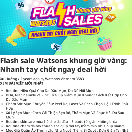
Flash sale Watsons khung giờ vàng:
Nhanh tay chốt ngay deal hời
Xu Hướng
/
2 years ago
by Watsons Vietnam
3583
XEM BÀI VIẾT MỚI NHẤT
Routine Hiệu Quả Cho Da Dầu Mụn, Da Dễ Nổi Mụn
BHA, Niacinamide và Zinc Có Giúp Giảm Mụn Không? Cách Kết Hợp Cho
Da Dầu Mụn
Chăm Sóc Mụn Chuyên Sâu: Peel Da, Laser Và Cách Chọn Liệu Trình Phù
Hợp
Xử Lý Sẹo Mụn: Cách Cải Thiện Sẹo Rỗ, Thâm Mụn Và Phục Hồi Da Sau
Mụn
Routine skincare mùa hè cho da dầu – 5 bước tối giản không bí da
Routine chăm da tay chuẩn spa giúp đôi tay mềm mịn như ‘búp măng’
Mẹo Giữ Quần Áo Thơm Lâu Như Ngoài Tiệm: Bí Quyết Đơn Giản Tại Nhà