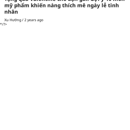
mỹ phẩm khiến nàng thích mê ngày lễ tình
nhân
Xu Hướng
/
2 years ago
*/?>