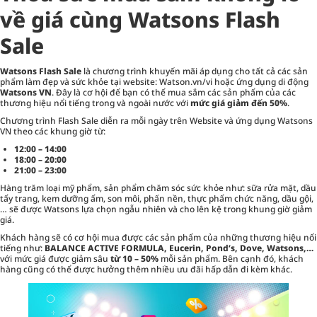
về giá cùng Watsons Flash
Sale
Watsons Flash Sale
là chương trình khuyến mãi áp dụng cho tất cả các sản
phẩm làm đẹp và sức khỏe tại website:
Watson.vn/vi
hoặc ứng dụng di động
Watsons VN
. Đây là cơ hội để bạn có thể mua sắm các sản phẩm của các
thương hiệu nổi tiếng trong và ngoài nước với
mức giá giảm đến 50%
.
Chương trình Flash Sale diễn ra mỗi ngày trên Website và ứng dụng Watsons
VN theo các khung giờ từ:
12:00 – 14:00
18:00 – 20:00
21:00 – 23:00
Hàng trăm loại mỹ phẩm, sản phẩm chăm sóc sức khỏe như: sữa rửa mặt, dầu
tẩy trang, kem dưỡng ẩm, son môi, phấn nền, thực phẩm chức năng, dầu gội,
… sẽ được Watsons lựa chọn ngẫu nhiên và cho lên kệ trong khung giờ giảm
giá.
Khách hàng sẽ có cơ hội mua được các sản phẩm của những thương hiệu nổi
tiếng như:
BALANCE ACTIVE FORMULA, Eucerin, Pond’s, Dove, Watsons,…
với mức giá được giảm sâu
từ 10 – 50%
mỗi sản phẩm. Bên cạnh đó, khách
hàng cũng có thể được hưởng thêm nhiều ưu đãi hấp dẫn đi kèm khác.