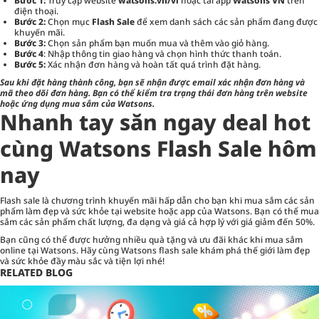
Bước 1:
Truy cập website
watsons.vn/vi
hoặc tải app
Watsons VN
trên
điện thoại.
Bước 2:
Chọn mục
Flash Sale
để xem danh sách các sản phẩm đang được
khuyến mãi.
Bước 3:
Chọn sản phẩm bạn muốn mua và thêm vào giỏ hàng.
Bước 4
: Nhập thông tin giao hàng và chọn hình thức thanh toán.
Bước 5:
Xác nhận đơn hàng và hoàn tất quá trình đặt hàng.
Sau khi đặt hàng thành công, bạn sẽ nhận được email xác nhận đơn hàng và
mã theo dõi đơn hàng. Bạn có thể kiểm tra trạng thái đơn hàng trên website
hoặc ứng dụng mua sắm của Watsons.
Nhanh tay săn ngay deal hot
cùng Watsons Flash Sale hôm
nay
Flash sale là chương trình khuyến mãi hấp dẫn cho bạn khi mua sắm các sản
phẩm làm đẹp và sức khỏe tại website hoặc app của Watsons. Bạn có thể mua
sắm các sản phẩm chất lượng, đa dạng và giá cả hợp lý với giá giảm đến 50%.
Bạn cũng có thể được hưởng nhiều quà tặng và ưu đãi khác khi mua sắm
online tại Watsons. Hãy cùng Watsons flash sale khám phá thế giới làm đẹp
và sức khỏe đầy màu sắc và tiện lợi nhé!
RELATED BLOG