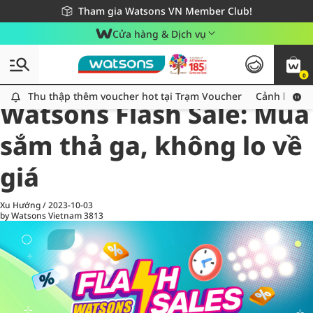
Giao hàng nhanh 24h - Áp dụng khu vực TP. Hồ Chí Minh
Miễn phí giao hàng cho đơn hàng từ 249,000Đ
Tham gia Watsons VN Member Club!
Cửa hàng & Dịch vụ
0
All
Chăm Sóc Cá Nhân
Ch
Thu thập thêm voucher hot tại Trạm Voucher
Thu thập thêm voucher hot tại Trạm Voucher
Cảnh báo An
Watsons Flash Sale: Mua
sắm thả ga, không lo về
giá
Xu Hướng
/
2023-10-03
by Watsons Vietnam
3813