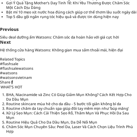
Gợi Ý Quà Tặng Mother’s Day Tinh Tế: Khi Yêu Thương Được Chăm Sóc
Một Cách Dịu Dàng
Bật mí 10 mẹo xịt nước hoa đúng cách giúp cơ thể thơm lâu suốt ngày dài
Top 5 dầu gội ngăn rụng tóc hiệu quả và được tin dùng hiện nay
Previous
Siêu deal dưỡng ẩm Watsons: Chăm sóc da hoàn hảo với giá cực hời
Next
Hệ thống cửa hàng Watsons: Không gian mua sắm thoải mái, hiện đại
Related Topics
#flashsale
#flashsalewatsons
#watsons
#watsonsvietnam
Share
WHAT’S HOT
BHA, Niacinamide và Zinc Có Giúp Giảm Mụn Không? Cách Kết Hợp Cho
Da Dầu Mụn
Routine skincare mùa hè cho da dầu - 5 bước tối giản không bí da
Routine chăm da tay chuẩn spa giúp đôi tay mềm mịn như ‘búp măng’
Xử Lý Sẹo Mụn: Cách Cải Thiện Sẹo Rỗ, Thâm Mụn Và Phục Hồi Da Sau
Mụn
Routine Hiệu Quả Cho Da Dầu Mụn, Da Dễ Nổi Mụn
Chăm Sóc Mụn Chuyên Sâu: Peel Da, Laser Và Cách Chọn Liệu Trình Phù
Hợp