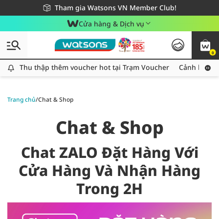
Giao hàng nhanh 24h - Áp dụng khu vực TP. Hồ Chí Minh
Miễn phí giao hàng cho đơn hàng từ 249,000Đ
Tham gia Watsons VN Member Club!
Cửa hàng & Dịch vụ
0
Thu thập thêm voucher hot tại Trạm Voucher
Thu thập thêm voucher hot tại Trạm Voucher
Cảnh báo An
Trang chủ
/
Chat & Shop
Chat & Shop
Chat ZALO Đặt Hàng Với
Cửa Hàng Và Nhận Hàng
Trong 2H