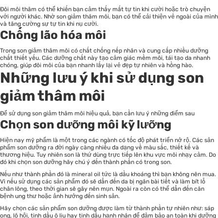
Đôi môi thâm có thể khiến bạn cảm thấy mất tự tin khi cười hoặc trò chuyện
với người khác. Nhờ son giảm thâm môi, bạn có thể cải thiện vẻ ngoài của mình
và tăng cường sự tự tin khi nụ cười.
Chống lão hóa môi
Trong son giảm thâm môi có chất chống nếp nhăn và cung cấp nhiều dưỡng
chất thiết yếu. Các dưỡng chất này tạo cảm giác mềm môi, tái tạo da nhanh
chóng, giúp đôi môi của bạn nhanh lấy lại vẻ đẹp tự nhiên và hồng hào.
Những lưu ý khi sử dụng son
giảm thâm môi
Để sử dụng son giảm thâm môi hiệu quả, bạn cần lưu ý những điểm sau
Chọn son dưỡng môi kỹ lưỡng
Hiện nay mỹ phẩm là một trong các ngành có tốc độ phát triển nở rộ. Các sản
phẩm son dưỡng ra đời ngày càng nhiều đa dạng về màu sắc, thiết kế và
thương hiệu. Tuy nhiên son là thứ dùng trực tiếp lên khu vực môi nhạy cảm. Do
đó khi chọn son dưỡng hãy chú ý đến thành phần có trong son.
Nếu như thành phần đó là mineral oil tức là dầu khoáng thì bạn không nên mua.
Vì nếu sử dụng các sản phẩm đó sẽ dẫn đến da bị ngăn bài tiết và làm bít lỗ
chân lông, theo thời gian sẽ gây nên mụn. Ngoài ra còn có thể dẫn đến căn
bệnh ung thư hoặc ảnh hưởng đến sinh sản.
Hãy chọn các sản phẩm son dưỡng được làm từ thành phần tự nhiên như: sáp
ong, lô hội, tinh dầu ô liu hay tinh dầu hạnh nhân để đảm bảo an toàn khi dưỡng