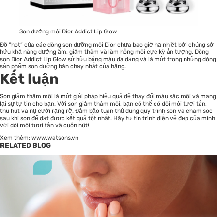
Son dưỡng môi Dior Addict Lip Glow
Độ “hot” của các dòng son dưỡng môi Dior chưa bao giờ hạ nhiệt bởi chúng sở
hữu khả năng dưỡng ẩm, giảm thâm và làm hồng môi cực kỳ ấn tượng. Dòng
son Dior Addict Lip Glow sở hữu bảng màu đa dạng và là một trong những dòng
sản phẩm son dưỡng bán chạy nhất của hãng.
Kết luận
Son giảm thâm môi là một giải pháp hiệu quả để thay đổi màu sắc môi và mang
lại sự tự tin cho bạn. Với son giảm thâm môi, bạn có thể có đôi môi tươi tắn,
thu hút và nụ cười rạng rỡ. Đảm bảo tuân thủ đúng quy trình son và chăm sóc
sau khi son để đạt được kết quả tốt nhất. Hãy tự tin trình diễn vẻ đẹp của mình
với đôi môi tươi tắn và cuốn hút!
Xem thêm:
www.watsons.vn
RELATED BLOG