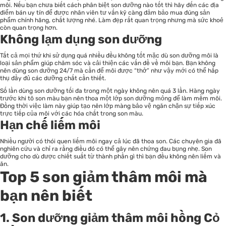
môi. Nếu bạn chưa biết cách phân biệt son dưỡng nào tốt thì hãy đến các địa
điểm bán uy tín để được nhân viên tư vấn kỹ càng đảm bảo mua đúng sản
phẩm chính hãng, chất lượng nhé. Làm đẹp rất quan trọng nhưng mà sức khoẻ
còn quan trọng hơn.
Không lạm dụng son dưỡng
Tất cả mọi thứ khi sử dụng quá nhiều đều không tốt mặc dù son dưỡng môi là
loại sản phẩm giúp chăm sóc và cải thiện các vấn đề về môi bạn. Bạn không
nên dùng son dưỡng 24/7 mà cần để môi được “thở” như vậy mới có thể hấp
thụ đầy đủ các dưỡng chất cần thiết.
Số lần dùng son dưỡng tối đa trong một ngày không nên quá 3 lần. Hàng ngày
trước khi tô son màu bạn nên thoa một lớp son dưỡng mỏng để làm mềm môi.
Đồng thời việc làm này giúp tạo nên lớp màng bảo vệ ngăn chặn sự tiếp xúc
trực tiếp của môi với các hóa chất trong son màu.
Hạn chế liếm môi
Nhiều người có thói quen liếm môi ngay cả lúc đã thoa son. Các chuyên gia đã
nghiên cứu và chỉ ra rằng điều đó có thể gây nên chứng đau bụng nhẹ. Son
dưỡng cho dù được chiết suất từ thành phần gì thì bạn đều không nên liếm và
ăn.
Top 5 son giảm thâm môi mà
bạn nên biết
1. Son dưỡng giảm thâm môi hồng Cỏ