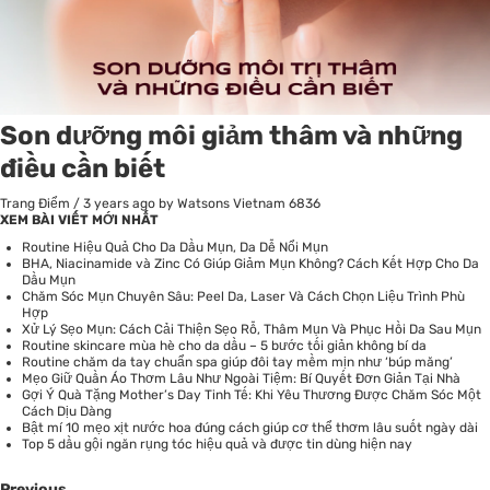
Son dưỡng môi giảm thâm và những
điều cần biết
Trang Điểm
/
3 years ago
by Watsons Vietnam
6836
XEM BÀI VIẾT MỚI NHẤT
Routine Hiệu Quả Cho Da Dầu Mụn, Da Dễ Nổi Mụn
BHA, Niacinamide và Zinc Có Giúp Giảm Mụn Không? Cách Kết Hợp Cho Da
Dầu Mụn
Chăm Sóc Mụn Chuyên Sâu: Peel Da, Laser Và Cách Chọn Liệu Trình Phù
Hợp
Xử Lý Sẹo Mụn: Cách Cải Thiện Sẹo Rỗ, Thâm Mụn Và Phục Hồi Da Sau Mụn
Routine skincare mùa hè cho da dầu – 5 bước tối giản không bí da
Routine chăm da tay chuẩn spa giúp đôi tay mềm mịn như ‘búp măng’
Mẹo Giữ Quần Áo Thơm Lâu Như Ngoài Tiệm: Bí Quyết Đơn Giản Tại Nhà
Gợi Ý Quà Tặng Mother’s Day Tinh Tế: Khi Yêu Thương Được Chăm Sóc Một
Cách Dịu Dàng
Bật mí 10 mẹo xịt nước hoa đúng cách giúp cơ thể thơm lâu suốt ngày dài
Top 5 dầu gội ngăn rụng tóc hiệu quả và được tin dùng hiện nay
Previous