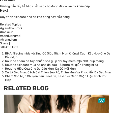
Hướng dẫn tẩy tế bào chết sao cho đúng để có làn da khỏe đẹp
Next
Quy trình skincare cho da khô căng đầy sức sống
Related Topics
#giamthammoi
#makeup
#sonduongmoi
#trangdiem
Share
WHAT’S HOT
BHA, Niacinamide và Zinc Có Giúp Giảm Mụn Không? Cách Kết Hợp Cho Da
Dầu Mụn
Routine chăm da tay chuẩn spa giúp đôi tay mềm mịn như ‘búp măng’
Routine skincare mùa hè cho da dầu - 5 bước tối giản không bí da
Routine Hiệu Quả Cho Da Dầu Mụn, Da Dễ Nổi Mụn
Xử Lý Sẹo Mụn: Cách Cải Thiện Sẹo Rỗ, Thâm Mụn Và Phục Hồi Da Sau Mụn
Chăm Sóc Mụn Chuyên Sâu: Peel Da, Laser Và Cách Chọn Liệu Trình Phù
Hợp
RELATED BLOG