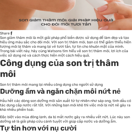
Share
Son giảm thâm môi
là một giải pháp phổ biến được sử dụng để làm đẹp và tạo
hiệu ứng màu sắc cho đôi môi. Với son trị thâm môi, bạn có thể giảm thiểu hiện
tượng môi bị thâm và mang lại vẻ tươi tắn, tự tin cho khuôn mặt của mình.
Trong bài viết này, hãy cùng Watsons tìm hiểu về son trị thâm môi, lợi ích của
việc sử dụng nó và cách thực hiện một cách hiệu quả.
Công dụng của son trị thâm
môi
Son trị thâm môi mang lại nhiều công dụng cho người sử dụng
Dưỡng ẩm và ngăn chặn môi nứt nẻ
Hầu hết các dòng son dưỡng môi sản xuất từ tự nhiên như sáp ong, tinh dầu có
tác dụng cấp nước rất tốt. Với những bạn môi khô thì việc môi bị nứt nẻ gây ra
khá nhiều phiền toái.
Đặc biệt vào mùa đông lạnh, da bị mất nước gây ra nhiều vết nứt. Lúc này son
dưỡng sẽ là giải pháp cứu cánh tuyệt vời giúp cấp nước và dưỡng ẩm.
Tự tin hơn với nụ cười