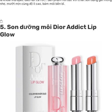
lá khoai Indrajao, dầu hạt cà rốt,.. Sản phẩm nổi bật với chất son dạng gel mỏng
nhẹ, mướt mịn cùng độ lì cao, bám môi bền bỉ.
5. Son dưỡng môi Dior Addict Lip
Glow