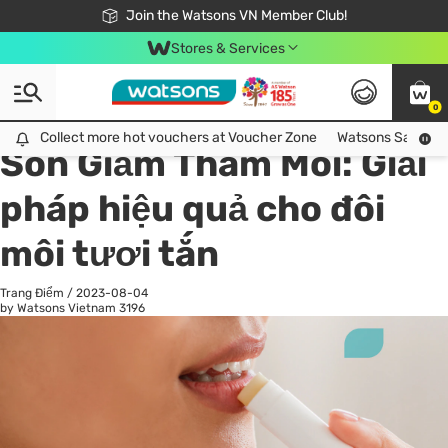
Free Shipping For Order From 249,000Đ
24h Fast delivery in Hồ Chí Minh City
Join the Watsons VN Member Club!
Stores & Services
0
All
Chăm Sóc Cá Nhân
Ch
Collect more hot vouchers at Voucher Zone
Collect more hot vouchers at Voucher Zone
Watsons Safety Al
Son Giảm Thâm Môi: Giải
pháp hiệu quả cho đôi
môi tươi tắn
Trang Điểm
/
2023-08-04
by Watsons Vietnam
3196