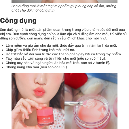
Son dưỡng môi là một loại mỹ phẩm giúp cung cấp độ ẩm, dưỡng
chất cho đôi môi căng mịn
Công dụng
Son dưỡng môi là một sản phẩm quan trọng trong việc chăm sóc đôi môi của
chị em. Bên cạnh công dụng chính là làm dịu và dưỡng ẩm cho môi, thì việc sử
dụng son dưỡng còn mang đến rất nhiều lợi ích khác cho môi như:
Làm mềm và giữ ẩm cho da môi, thúc đẩy quá trình làm lành da môi.
Giúp giảm thiểu tình trạng khô môi, nứt nẻ.
Hỗ trợ bảo vệ đôi môi trước các thành phần gây hại có trong mỹ phẩm.
Tạo màu sắc tươi sáng và tự nhiên cho môi (nếu son có màu).
Chống oxy hóa và ngăn ngừa lão hóa môi (nếu son có vitamin E).
Chống nắng cho môi (nếu son có SPF).