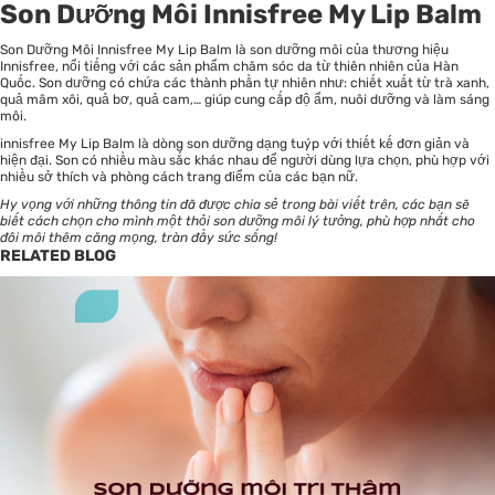
Son Dưỡng Môi Innisfree My Lip Balm
Son Dưỡng Môi Innisfree My Lip Balm là son dưỡng môi của thương hiệu
Innisfree, nổi tiếng với các sản phẩm chăm sóc da từ thiên nhiên của Hàn
Quốc. Son dưỡng có chứa các thành phần tự nhiên như: chiết xuất từ trà xanh,
quả mâm xôi, quả bơ, quả cam,… giúp cung cấp độ ẩm, nuôi dưỡng và làm sáng
môi.
innisfree My Lip Balm là dòng son dưỡng dạng tuýp với thiết kế đơn giản và
hiện đại. Son có nhiều màu sắc khác nhau để người dùng lựa chọn, phù hợp với
nhiều sở thích và phòng cách trang điểm của các bạn nữ.
Hy vọng với những thông tin đã được chia sẻ trong bài viết trên, các bạn sẽ
biết cách chọn cho mình một thỏi
son dưỡng môi
lý tưởng, phù hợp nhất cho
đôi môi thêm căng mọng, tràn đầy sức sống!
RELATED BLOG