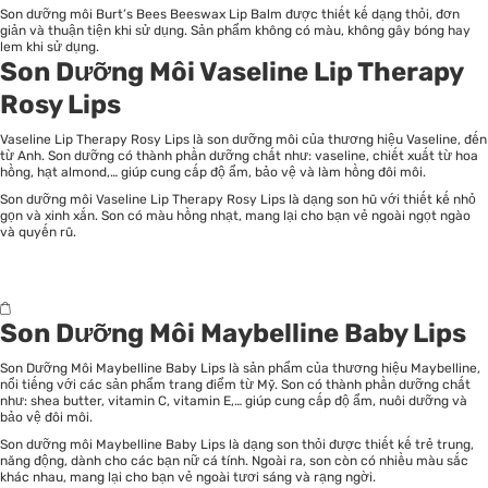
Son dưỡng môi Burt’s Bees Beeswax Lip Balm được thiết kế dạng thỏi, đơn
giản và thuận tiện khi sử dụng. Sản phẩm không có màu, không gây bóng hay
lem khi sử dụng.
Son Dưỡng Môi Vaseline Lip Therapy
Rosy Lips
Vaseline Lip Therapy Rosy Lips là son dưỡng môi của thương hiệu Vaseline, đến
từ Anh. Son dưỡng có thành phần dưỡng chất như: vaseline, chiết xuất từ hoa
hồng, hạt almond,… giúp cung cấp độ ẩm, bảo vệ và làm hồng đôi môi.
Son dưỡng môi Vaseline Lip Therapy Rosy Lips là dạng son hũ với thiết kế nhỏ
gọn và xinh xắn. Son có màu hồng nhạt, mang lại cho bạn vẻ ngoài ngọt ngào
và quyến rũ.
Son Dưỡng Môi Maybelline Baby Lips
Son Dưỡng Môi Maybelline Baby Lips là sản phẩm của thương hiệu Maybelline,
nổi tiếng với các sản phẩm trang điểm từ Mỹ. Son có thành phần dưỡng chất
như: shea butter, vitamin C, vitamin E,… giúp cung cấp độ ẩm, nuôi dưỡng và
bảo vệ đôi môi.
Son dưỡng môi Maybelline Baby Lips là dạng son thỏi được thiết kế trẻ trung,
năng động, dành cho các bạn nữ cá tính. Ngoài ra, son còn có nhiều màu sắc
khác nhau, mang lại cho bạn vẻ ngoài tươi sáng và rạng ngời.