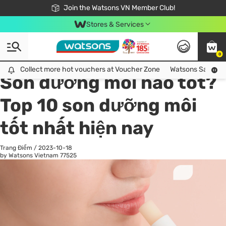
Free Shipping For Order From 249,000Đ
24h Fast delivery in Hồ Chí Minh City
Join the Watsons VN Member Club!
Stores & Services
0
All
Chăm Sóc Cá Nhân
Ch
Collect more hot vouchers at Voucher Zone
Collect more hot vouchers at Voucher Zone
Watsons Safety Al
Son dưỡng môi nào tốt?
Top 10 son dưỡng môi
tốt nhất hiện nay
Trang Điểm
/
2023-10-18
by Watsons Vietnam
77525