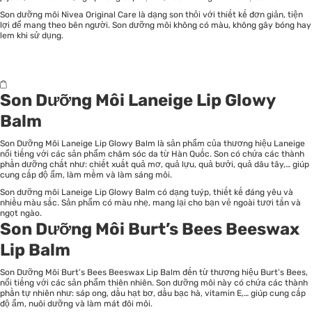
Son dưỡng môi Nivea Original Care là dạng son thỏi với thiết kế đơn giản, tiện
lợi để mang theo bên người. Son dưỡng môi không có màu, không gây bóng hay
lem khi sử dụng.
Son Dưỡng Môi Laneige Lip Glowy
Balm
Son Dưỡng Môi Laneige Lip Glowy Balm là sản phẩm của thương hiệu Laneige
nổi tiếng với các sản phẩm chăm sóc da từ Hàn Quốc. Son có chứa các thành
phần dưỡng chất như: chiết xuất quả mơ, quả lựu, quả bưởi, quả dâu tây,… giúp
cung cấp độ ẩm, làm mềm và làm sáng môi.
Son dưỡng môi Laneige Lip Glowy Balm có dạng tuýp, thiết kế đáng yêu và
nhiều màu sắc. Sản phẩm có màu nhẹ, mang lại cho bạn vẻ ngoài tươi tắn và
ngọt ngào.
Son Dưỡng Môi Burt’s Bees Beeswax
Lip Balm
Son Dưỡng Môi Burt’s Bees Beeswax Lip Balm đến từ thương hiệu Burt’s Bees,
nổi tiếng với các sản phẩm thiên nhiên. Son dưỡng môi này có chứa các thành
phần tự nhiên như: sáp ong, dầu hạt bơ, dầu bạc hà, vitamin E,… giúp cung cấp
độ ẩm, nuôi dưỡng và làm mát đôi môi.