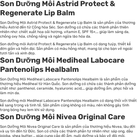
Son Dưỡng Môi Astrid Protect &
Regenerate Lip Balm
Son Dưỡng Môi Astrid Protect & Regenerate Lip Balm là sản phẩm của thương
hiệu Astrid đến từ Cộng hòa Séc. Son dưỡng có chứa các thành phần thiên
nhiên như: chiết xuất hoa oải hương, vitamin E, SPF 15+,… giúp làm sáng da,
chống oxy hóa, chống nắng và ngăn ngừa lão hóa da.
Son dưỡng môi Astrid Protect & Regenerate Lip Balm có dạng tuýp, thiết kế
đơn giản và hiện đại. Sản phẩm có màu hồng nhạt, mang lại cho bạn vẻ ngoài
tươi tắn và xinh đẹp.
Son Dưỡng Môi Mediheal Labocare
Pantenolips Healbalm
Son Dưỡng Môi Mediheal Labocare Pantenolips Healbalm là sản phẩm của
thương hiệu Mediheal từ Hàn Quốc. Son dưỡng có chứa các thành phần dưỡng
chất như: panthenol, ceramide, hyaluronic acid,… giúp dưỡng ẩm, phục hồi và
làm mịn da.
Son dưỡng môi Mediheal Labocare Pantenolips Healbalm có dạng thỏi với thiết
kế sang trọng và tinh tế. Sản phẩm cũng không có màu, nên không gây tình
trạng bóng hay lem khi sử dụng.
Son Dưỡng Môi Nivea Original Care
Son Dưỡng Môi Nivea Original Care là sản phẩm của thương hiệu Nivea, lâu đời
và uy tín đến từ Đức. Son có chứa các thành phần tự nhiên như: sáp ong, dầu
jojoba, shea butter,… giúp cung cấp độ ẩm, nuôi dưỡng và bảo vệ đôi môi.