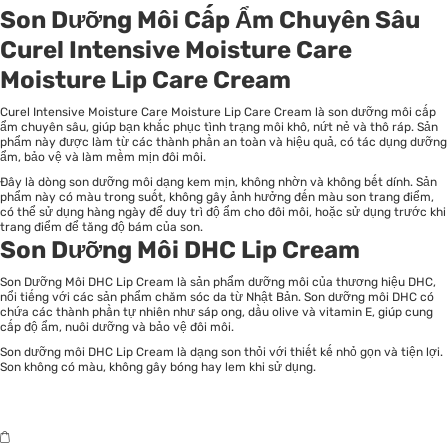
Son Dưỡng Môi Cấp Ẩm Chuyên Sâu
Curel Intensive Moisture Care
Moisture Lip Care Cream
Curel Intensive Moisture Care Moisture Lip Care Cream là son dưỡng môi cấp
ẩm chuyên sâu, giúp bạn khắc phục tình trạng môi khô, nứt nẻ và thô ráp. Sản
phẩm này được làm từ các thành phần an toàn và hiệu quả, có tác dụng dưỡng
ẩm, bảo vệ và làm mềm mịn đôi môi.
Đây là dòng son dưỡng môi dạng kem mịn, không nhờn và không bết dính. Sản
phẩm này có màu trong suốt, không gây ảnh hưởng đến màu son trang điểm,
có thể sử dụng hàng ngày để duy trì độ ẩm cho đôi môi, hoặc sử dụng trước khi
trang điểm để tăng độ bám của son.
Son Dưỡng Môi DHC Lip Cream
Son Dưỡng Môi DHC Lip Cream là sản phẩm dưỡng môi của thương hiệu DHC,
nổi tiếng với các sản phẩm chăm sóc da từ Nhật Bản. Son dưỡng môi DHC có
chứa các thành phần tự nhiên như sáp ong, dầu olive và vitamin E, giúp cung
cấp độ ẩm, nuôi dưỡng và bảo vệ đôi môi.
Son dưỡng môi DHC Lip Cream là dạng son thỏi với thiết kế nhỏ gọn và tiện lợi.
Son không có màu, không gây bóng hay lem khi sử dụng.