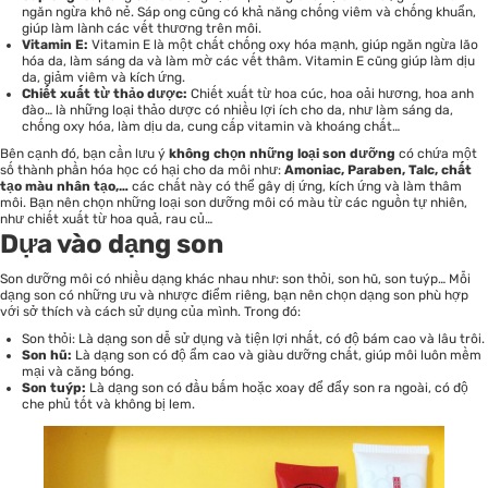
ngăn ngừa khô nẻ. Sáp ong cũng có khả năng chống viêm và chống khuẩn,
giúp làm lành các vết thương trên môi.
Vitamin E:
Vitamin E là một chất chống oxy hóa mạnh, giúp ngăn ngừa lão
hóa da, làm sáng da và làm mờ các vết thâm. Vitamin E cũng giúp làm dịu
da, giảm viêm và kích ứng.
Chiết xuất từ thảo dược:
Chiết xuất từ hoa cúc, hoa oải hương, hoa anh
đào… là những loại thảo dược có nhiều lợi ích cho da, như làm sáng da,
chống oxy hóa, làm dịu da, cung cấp vitamin và khoáng chất…
Bên cạnh đó, bạn cần lưu ý
không chọn những loại son dưỡng
có chứa một
số thành phần hóa học có hại cho da môi như:
Amoniac, Paraben, Talc, chất
tạo màu nhân tạo,…
các chất này có thể gây dị ứng, kích ứng và làm thâm
môi. Bạn nên chọn những loại son dưỡng môi có màu từ các nguồn tự nhiên,
như chiết xuất từ hoa quả, rau củ…
Dựa vào dạng son
Son dưỡng môi có nhiều dạng khác nhau như: son thỏi, son hũ, son tuýp… Mỗi
dạng son có những ưu và nhược điểm riêng, bạn nên chọn dạng son phù hợp
với sở thích và cách sử dụng của mình. Trong đó:
Son thỏi
: Là dạng son dễ sử dụng và tiện lợi nhất, có độ bám cao và lâu trôi.
Son hũ:
Là dạng son có độ ẩm cao và giàu dưỡng chất, giúp môi luôn mềm
mại và căng bóng.
Son tuýp:
Là dạng son có đầu bấm hoặc xoay để đẩy son ra ngoài, có độ
che phủ tốt và không bị lem.