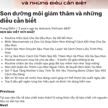
Son dưỡng môi giảm thâm và những
điều cần biết
Trang Điểm
/
3 years ago
by Watsons Vietnam
6847
XEM BÀI VIẾT MỚI NHẤT
Routine Hiệu Quả Cho Da Dầu Mụn, Da Dễ Nổi Mụn
BHA, Niacinamide và Zinc Có Giúp Giảm Mụn Không? Cách Kết Hợp Cho Da
Dầu Mụn
Chăm Sóc Mụn Chuyên Sâu: Peel Da, Laser Và Cách Chọn Liệu Trình Phù
Hợp
Xử Lý Sẹo Mụn: Cách Cải Thiện Sẹo Rỗ, Thâm Mụn Và Phục Hồi Da Sau Mụn
Routine skincare mùa hè cho da dầu – 5 bước tối giản không bí da
Routine chăm da tay chuẩn spa giúp đôi tay mềm mịn như ‘búp măng’
Mẹo Giữ Quần Áo Thơm Lâu Như Ngoài Tiệm: Bí Quyết Đơn Giản Tại Nhà
Gợi Ý Quà Tặng Mother’s Day Tinh Tế: Khi Yêu Thương Được Chăm Sóc Một
Cách Dịu Dàng
Bật mí 10 mẹo xịt nước hoa đúng cách giúp cơ thể thơm lâu suốt ngày dài
Top 5 dầu gội ngăn rụng tóc hiệu quả và được tin dùng hiện nay
Previous
Tại sao nên tẩy tế bào chết toàn thân? 5 công thức tẩy tế bào chết với nguyên
liệu có sẵn tại nhà
Next