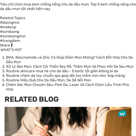
Tiêu chí chọn mua kem chống nắng cho da dầu mụn. Top 5 kem chống nắng cho
da dầu mụn tốt nhất hiện nay
Related Topics
#duongmoi
#makeup
#sonduong
#sonduongmoi
#trangdiem
Share
WHAT’S HOT
BHA, Niacinamide và Zinc Có Giúp Giảm Mụn Không? Cách Kết Hợp Cho Da
Dầu Mụn
Xử Lý Sẹo Mụn: Cách Cải Thiện Sẹo Rỗ, Thâm Mụn Và Phục Hồi Da Sau Mụn
Routine skincare mùa hè cho da dầu - 5 bước tối giản không bí da
Routine chăm da tay chuẩn spa giúp đôi tay mềm mịn như ‘búp măng’
Routine Hiệu Quả Cho Da Dầu Mụn, Da Dễ Nổi Mụn
Chăm Sóc Mụn Chuyên Sâu: Peel Da, Laser Và Cách Chọn Liệu Trình Phù
Hợp
RELATED BLOG