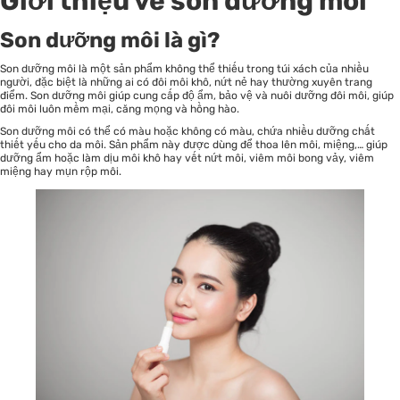
Giới thiệu về son dưỡng môi
Son dưỡng môi là gì?
Son dưỡng môi
là một sản phẩm không thể thiếu trong túi xách của nhiều
người, đặc biệt là những ai có đôi môi khô, nứt nẻ hay thường xuyên trang
điểm. Son dưỡng môi giúp cung cấp độ ẩm, bảo vệ và nuôi dưỡng đôi môi, giúp
đôi môi luôn mềm mại, căng mọng và hồng hào.
Son dưỡng môi có thể có màu hoặc không có màu, chứa nhiều dưỡng chất
thiết yếu cho da môi. Sản phẩm này được dùng để thoa lên môi, miệng,… giúp
dưỡng ẩm hoặc làm dịu môi khô hay vết nứt môi, viêm môi bong vảy, viêm
miệng hay mụn rộp môi.