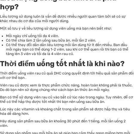
hợp?
Liều lượng sử dụng luôn là vấn đề được nhiều người quan tâm bởi sẽ có sự
khác nhau do cơ địa của mỗi người dùng.
Một số lưu ý về liều lượng sử dụng viên uống mà bạn nên biết như:
Mỗi ngày chỉ uống tối đa 4 viên.
Có thể chia làm 2 lần uống sau bữa ăn, mỗi lần 2 viên.
Có thể thay đổi dần dần liều lượng mỗi lần dùng từ ít đến nhiều. Ban đầu
mỗi ngày bạn có thể dùng 1-2 viên, sau khi cơ thể quen rồi thì bạn có thể
tăng lên 3 viên và tối đa là 4 viên rau củ.
Thời điểm uống tốt nhất là khi nào?
Thời điểm uống viên rau củ quả DHC cũng quyết định tới hiệu quả sản phẩm đối
với cơ thể bạn .
Viên rau củ được xem là thực phẩm chức năng, hoàn toàn không phải là thuốc.
Do đó bạn nên sử dụng chúng như cách bạn ăn thức ăn mỗi ngày.
Bạn có thể sử dụng viên rau củ vào bất cứ lúc nào trong ngày. Tuy nhiên, để cơ
thể có thể hấp thụ được tốt nhất thì bạn nên uống sau bữa ăn.
Lúc này các vitamin và khoáng chất trong sản phẩm sẽ được hấp thụ và tiêu
hóa dễ dàng hơn.
Hãy dùng sản phẩm sau bữa ăn khoảng 30 phút đến 1 tiếng, mỗi lần uống 2
viên.
Sử dụng sản phẩm sau mỗi bữa ăn sẽ giúp bạn cảm thấy ngon miệng hơn mỗi