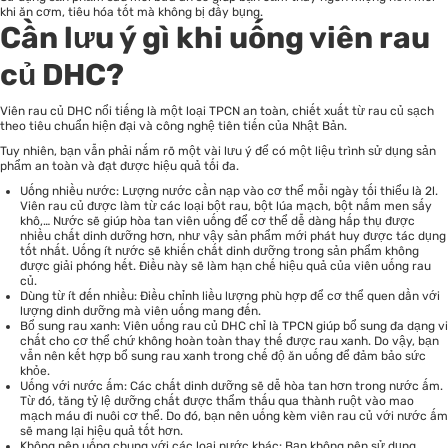
khi ăn cơm, tiêu hóa tốt mà không bị đầy bụng.
Cần lưu ý gì khi uống viên rau
củ DHC?
Viên rau củ DHC nổi tiếng là một loại TPCN an toàn, chiết xuất từ rau củ sạch
theo tiêu chuẩn hiện đại và công nghệ tiên tiến của Nhật Bản.
Tuy nhiên, bạn vẫn phải nắm rõ một vài lưu ý để có một liệu trình sử dụng sản
phẩm an toàn và đạt được hiệu quả tối đa.
Uống nhiều nước: Lượng nước cần nạp vào cơ thể mỗi ngày tối thiểu là 2l.
Viên rau củ được làm từ các loại bột rau, bột lúa mạch, bột nấm men sấy
khô,… Nước sẽ giúp hòa tan viên uống để cơ thể dễ dàng hấp thụ được
nhiều chất dinh dưỡng hơn, như vậy sản phẩm mới phát huy được tác dụng
tốt nhất. Uống ít nước sẽ khiến chất dinh dưỡng trong sản phẩm không
được giải phóng hết. Điều này sẽ làm hạn chế hiệu quả của viên uống rau
củ.
Dùng từ ít đến nhiều: Điều chỉnh liều lượng phù hợp để cơ thể quen dần với
lượng dinh dưỡng mà viên uống mang đến.
Bổ sung rau xanh: Viên uống rau củ DHC chỉ là TPCN giúp bổ sung đa dạng vi
chất cho cơ thể chứ không hoàn toàn thay thế được rau xanh. Do vậy, bạn
vẫn nên kết hợp bổ sung rau xanh trong chế độ ăn uống để đảm bảo sức
khỏe.
Uống với nước ấm: Các chất dinh dưỡng sẽ dễ hòa tan hơn trong nước ấm.
Từ đó, tăng tỷ lệ dưỡng chất được thẩm thấu qua thành ruột vào mao
mạch máu đi nuôi cơ thể. Do đó, bạn nên uống kèm viên rau củ với nước ấm
sẽ mang lại hiệu quả tốt hơn.
Không nên uống chung với các loại nước khác: Bạn không nên sử dụng