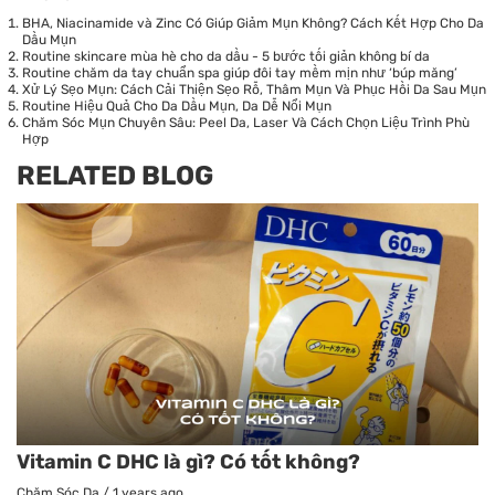
BHA, Niacinamide và Zinc Có Giúp Giảm Mụn Không? Cách Kết Hợp Cho Da
Dầu Mụn
Routine skincare mùa hè cho da dầu - 5 bước tối giản không bí da
Routine chăm da tay chuẩn spa giúp đôi tay mềm mịn như ‘búp măng’
Xử Lý Sẹo Mụn: Cách Cải Thiện Sẹo Rỗ, Thâm Mụn Và Phục Hồi Da Sau Mụn
Routine Hiệu Quả Cho Da Dầu Mụn, Da Dễ Nổi Mụn
Chăm Sóc Mụn Chuyên Sâu: Peel Da, Laser Và Cách Chọn Liệu Trình Phù
Hợp
RELATED BLOG
Vitamin C DHC là gì? Có tốt không?
Chăm Sóc Da
/
1 years ago