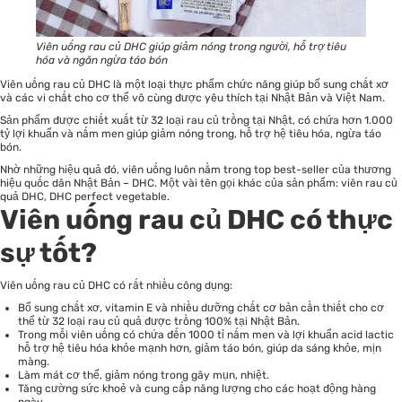
Viên uống rau củ DHC giúp giảm nóng trong người, hỗ trợ tiêu
hóa và ngăn ngừa táo bón
Viên uống rau củ DHC là một loại thực phẩm chức năng giúp bổ sung chất xơ
và các vi chất cho cơ thể vô cùng được yêu thích tại Nhật Bản và Việt Nam.
Sản phẩm được chiết xuất từ 32 loại rau củ trồng tại Nhật, có chứa hơn 1.000
tỷ lợi khuẩn và nấm men giúp giảm nóng trong, hỗ trợ hệ tiêu hóa, ngừa táo
bón.
Nhờ những hiệu quả đó, viên uống luôn nằm trong top best-seller của thương
hiệu quốc dân Nhật Bản – DHC. Một vài tên gọi khác của sản phẩm: viên rau củ
quả DHC, DHC perfect vegetable.
Viên uống rau củ DHC có thực
sự tốt?
Viên uống rau củ DHC có rất nhiều công dụng:
Bổ sung chất xơ, vitamin E và nhiều dưỡng chất cơ bản cần thiết cho cơ
thể từ 32 loại rau củ quả được trồng 100% tại Nhật Bản.
Trong mỗi viên uống có chứa đến 1000 tỉ nấm men và lợi khuẩn acid lactic
hỗ trợ hệ tiêu hóa khỏe mạnh hơn, giảm táo bón, giúp da sáng khỏe, mịn
màng.
Làm mát cơ thể, giảm nóng trong gây mụn, nhiệt.
Tăng cường sức khoẻ và cung cấp năng lượng cho các hoạt động hàng