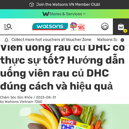
Free Shipping For Order From 249,000Đ
24h Fast delivery in Hồ Chí Minh City
Join the Watsons VN Member Club!
Stores & Services
0
All
Chăm Sóc Cá Nhân
Ch
Collect more hot vouchers at Voucher Zone
Collect more hot vouchers at Voucher Zone
Watsons Safety Al
Viên uống rau củ DHC có
thực sự tốt? Hướng dẫn
uống viên rau củ DHC
đúng cách và hiệu quả
Chăm Sóc Sức Khỏe
/
2023-08-31
by Watsons Vietnam
7260