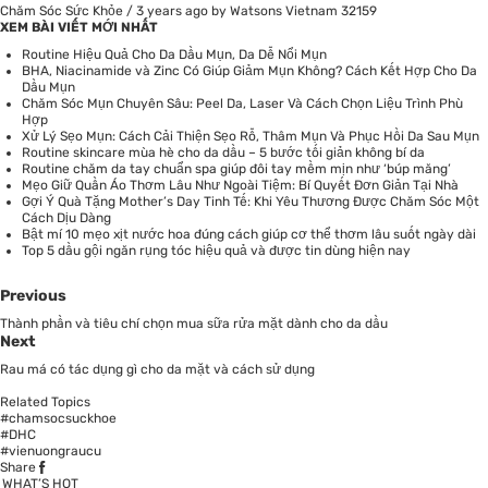
Chăm Sóc Sức Khỏe
/
3 years ago
by Watsons Vietnam
32159
XEM BÀI VIẾT MỚI NHẤT
Routine Hiệu Quả Cho Da Dầu Mụn, Da Dễ Nổi Mụn
BHA, Niacinamide và Zinc Có Giúp Giảm Mụn Không? Cách Kết Hợp Cho Da
Dầu Mụn
Chăm Sóc Mụn Chuyên Sâu: Peel Da, Laser Và Cách Chọn Liệu Trình Phù
Hợp
Xử Lý Sẹo Mụn: Cách Cải Thiện Sẹo Rỗ, Thâm Mụn Và Phục Hồi Da Sau Mụn
Routine skincare mùa hè cho da dầu – 5 bước tối giản không bí da
Routine chăm da tay chuẩn spa giúp đôi tay mềm mịn như ‘búp măng’
Mẹo Giữ Quần Áo Thơm Lâu Như Ngoài Tiệm: Bí Quyết Đơn Giản Tại Nhà
Gợi Ý Quà Tặng Mother’s Day Tinh Tế: Khi Yêu Thương Được Chăm Sóc Một
Cách Dịu Dàng
Bật mí 10 mẹo xịt nước hoa đúng cách giúp cơ thể thơm lâu suốt ngày dài
Top 5 dầu gội ngăn rụng tóc hiệu quả và được tin dùng hiện nay
Previous
Thành phần và tiêu chí chọn mua sữa rửa mặt dành cho da dầu
Next
Rau má có tác dụng gì cho da mặt và cách sử dụng
Related Topics
#chamsocsuckhoe
#DHC
#vienuongraucu
Share
WHAT’S HOT