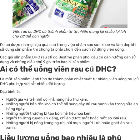
Viên rau củ DHC có thành phần từ tự nhiên mang lại nhiều lợi ích
cho cơ thể con người
Để có được những hiệu quả cao trong việc chăm sóc sức khỏe và làm đẹp khi
sử dụng sản phẩm thì chúng ta phải chú ý đến cách sử dụng viên uống.
Các gói sản phẩm DHC rau củ do Bestme phân phối đều có dán hướng dẫn sử
dụng và những điều chú ý ghi trên bao bì sản phẩm.
Ai có thể uống viên rau củ DHC?
Là một sản phẩm lành tính do thành phần chiết xuất tự nhiên, viên uống rau củ
DHC phù hợp với rất nhiều đối tượng.
Đặc biệt là:
Người già và trẻ nhỏ có khả năng hấp thụ kém.
Những người bận rộn khó có thể bổ sung đầy đủ rau xanh vào trong bữa ăn
hàng ngày.
Những người thường bị táo bón, hệ tiêu hóa kém.
Người thường xuyên ăn kiêng, chỉ ăn được một hoặc một số loại rau.
Những người bị nóng trong người, nổi mụn, người lười hoặc ghét ăn rau
xanh.
Liều lượng uống bao nhiêu là phù