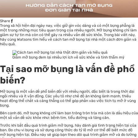
Share
Trong xã hội hiện đại ngày nay, việc giữ gìn vóc dáng và có một bụng phẳng là
một trong những mục tiêu quan trọng của nhiều người. Mỡ bụng không chỉ làm
giảm sự tự tin mà còn có thể gây ra nhiều vấn đề sức khỏe. Trong bài viết này,
hãy cùng Watsons tìm hiểu về cách tan mỡ bụng tại nhà một cách đơn giản và
hiệu quả.
Giảm mỡ bụng đem lại nhiều lợi ích về sức khỏe và tính thẩm mỹ
Tại sao mỡ bụng là vấn đề phổ
biến?
Mỡ bụng là một vấn đề phổ biến đối với nhiều người, đặc biệt là trong thời đại
ngồi nhiều và ít vận động. Các yếu tố như chế độ ăn không lành mạnh, thiếu
hoạt động thể chất và căng thẳng có thể góp phần vào việc tích tụ mỡ ở vùng
bụng.
Bên cạnh đó, mỡ bụng không chỉ làm bạn trông tròn trịa mà còn là dấu hiệu của
một số vấn đề sức khỏe như: bệnh tim, tiểu đường và tăng cân.
Trước khi bắt đầu quá trình giảm mỡ bụng, hãy đánh giá tình trạng hiện tại của
bạn. Đo chu vi bụng và sử dụng công thức đo tỷ lệ mỡ cơ thể để biết mức độ
mỡ bụng hiện tại. Điều này sẽ giúp bạn theo dõi quá trình giảm mỡ và đo lường