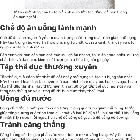
Để tan mỡ bụng cần thực hiện nhiều bước tác động cả bên trong
lẫn bên ngoài
Chế độ ăn uống lành mạnh
Chế độ ăn lành mạnh là yếu tố quan trọng nhất trong quá trình giảm mỡ bụng.
Hãy tập trung vào việc ăn thực phẩm giàu chất xơ, rau xanh, trái cây và các
nguồn protein lành mạnh.
Bên cạnh đó, bạn cần hạn chế các loại đồ ăn nhanh, thức ăn chứa nhiều đường,
chất béo và đảm bảo kiểm soát lượng calo tiêu thụ hàng ngày.
Tập thể dục thường xuyên
Tập thể dục là cách tốt nhất để đốt cháy mỡ bụng và tạo cơ bụng săn chắc.
Hãy tìm một loại hình tập luyện mà bạn thích như: chạy bộ, bơi lội, yoga, hoặc
tập thể dục tại nhà. Hãy thực hiện ít nhất 30 phút tập thể dục mỗi ngày và
tăng dần thời gian và cường độ khi bạn cảm thấy thoải mái.
Uống đủ nước
Uống đủ nước là một yếu tố quan trọng trong quá trình giảm mỡ bụng. Nước
giúp tăng cường quá trình trao đổi chất và loại bỏ độc tố khỏi cơ thể. Hãy uống
ít nhất 8 ly nước mỗi ngày, hạn chế đồ uống có gas và đồ uống có đường.
Tránh căng thẳng
Căng thẳng có thể góp phần vào việc tích tụ mỡ ở vùng bụng. Hãy tìm cách
giảm căng thẳng bằng cách thực hiện các hoạt động giải trí như: yoga, thiền