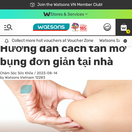
Free Shipping For Order From 249,000Đ
24h Fast delivery in Hồ Chí Minh City
Join the Watsons VN Member Club!
Stores & Services
0
All
Chăm Sóc Cá Nhân
Ch
Collect more hot vouchers at Voucher Zone
Collect more hot vouchers at Voucher Zone
Watsons Safety Al
Hướng dẫn cách tan mỡ
bụng đơn giản tại nhà
Chăm Sóc Sức Khỏe
/
2023-08-14
by Watsons Vietnam
12283