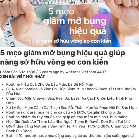
5 mẹo giảm mỡ bụng hiệu quả giúp
nàng sở hữu vòng eo con kiến
Chăm Sóc Sức Khỏe
/
3 years ago
by Watsons Vietnam
4407
XEM BÀI VIẾT MỚI NHẤT
Routine Hiệu Quả Cho Da Dầu Mụn, Da Dễ Nổi Mụn
BHA, Niacinamide và Zinc Có Giúp Giảm Mụn Không? Cách Kết Hợp Cho Da
Dầu Mụn
Chăm Sóc Mụn Chuyên Sâu: Peel Da, Laser Và Cách Chọn Liệu Trình Phù
Hợp
Xử Lý Sẹo Mụn: Cách Cải Thiện Sẹo Rỗ, Thâm Mụn Và Phục Hồi Da Sau Mụn
Routine skincare mùa hè cho da dầu – 5 bước tối giản không bí da
Routine chăm da tay chuẩn spa giúp đôi tay mềm mịn như ‘búp măng’
Mẹo Giữ Quần Áo Thơm Lâu Như Ngoài Tiệm: Bí Quyết Đơn Giản Tại Nhà
Gợi Ý Quà Tặng Mother’s Day Tinh Tế: Khi Yêu Thương Được Chăm Sóc Một
Cách Dịu Dàng
Bật mí 10 mẹo xịt nước hoa đúng cách giúp cơ thể thơm lâu suốt ngày dài