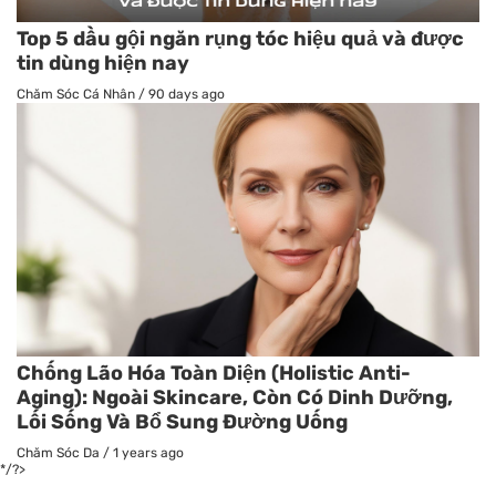
Top 5 dầu gội ngăn rụng tóc hiệu quả và được
tin dùng hiện nay
Chăm Sóc Cá Nhân
/
90 days ago
Chống Lão Hóa Toàn Diện (Holistic Anti-
Aging): Ngoài Skincare, Còn Có Dinh Dưỡng,
Lối Sống Và Bổ Sung Đường Uống
Chăm Sóc Da
/
1 years ago
*/?>