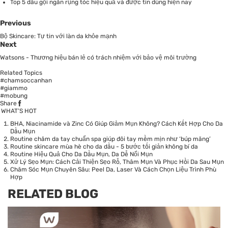
Top 5 dầu gội ngăn rụng tóc hiệu quả và được tin dùng hiện nay
Previous
Bộ Skincare: Tự tin với làn da khỏe mạnh
Next
Watsons - Thương hiệu bán lẻ có trách nhiệm với bảo vệ môi trường
Related Topics
#chamsoccanhan
#giammo
#mobung
Share
WHAT’S HOT
BHA, Niacinamide và Zinc Có Giúp Giảm Mụn Không? Cách Kết Hợp Cho Da
Dầu Mụn
Routine chăm da tay chuẩn spa giúp đôi tay mềm mịn như ‘búp măng’
Routine skincare mùa hè cho da dầu - 5 bước tối giản không bí da
Routine Hiệu Quả Cho Da Dầu Mụn, Da Dễ Nổi Mụn
Xử Lý Sẹo Mụn: Cách Cải Thiện Sẹo Rỗ, Thâm Mụn Và Phục Hồi Da Sau Mụn
Chăm Sóc Mụn Chuyên Sâu: Peel Da, Laser Và Cách Chọn Liệu Trình Phù
Hợp
RELATED BLOG