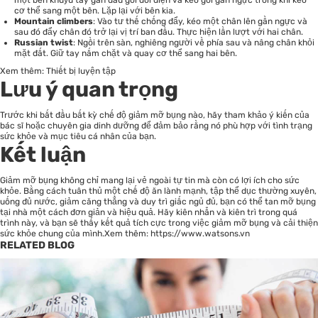
một bên khuỷu tay gần đầu gối đối diện và kéo gối gần ngực trong khi kéo
cơ thể sang một bên. Lặp lại với bên kia.
Mountain climbers
: Vào tư thế chống đẩy, kéo một chân lên gần ngực và
sau đó đẩy chân đó trở lại vị trí ban đầu. Thực hiện lần lượt với hai chân.
Russian twist
: Ngồi trên sàn, nghiêng người về phía sau và nâng chân khỏi
mặt đất. Giữ tay nắm chặt và quay cơ thể sang hai bên.
Xem thêm:
Thiết bị luyện tập
Lưu ý quan trọng
Trước khi bắt đầu bất kỳ chế độ giảm mỡ bụng nào, hãy tham khảo ý kiến ​​của
bác sĩ hoặc chuyên gia dinh dưỡng để đảm bảo rằng nó phù hợp với tình trạng
sức khỏe và mục tiêu cá nhân của bạn.
Kết luận
Giảm mỡ bụng không chỉ mang lại vẻ ngoài tự tin mà còn có lợi ích cho sức
khỏe. Bằng cách tuân thủ một chế độ ăn lành mạnh, tập thể dục thường xuyên,
uống đủ nước, giảm căng thẳng và duy trì giấc ngủ đủ, bạn có thể tan mỡ bụng
tại nhà một cách đơn giản và hiệu quả. Hãy kiên nhẫn và kiên trì trong quá
trình này, và bạn sẽ thấy kết quả tích cực trong việc giảm mỡ bụng và cải thiện
sức khỏe chung của mình.Xem thêm:
https://www.watsons.vn
RELATED BLOG