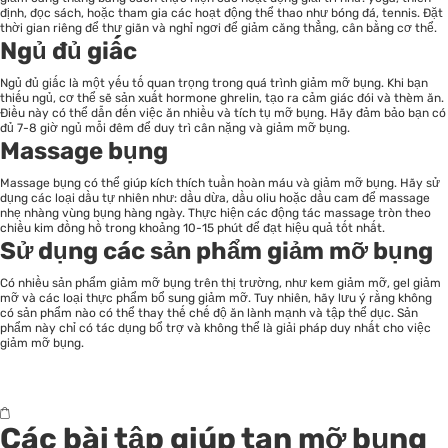
định, đọc sách, hoặc tham gia các hoạt động thể thao như bóng đá, tennis. Đặt
thời gian riêng để thư giãn và nghỉ ngơi để giảm căng thẳng, cân bằng cơ thể.
Ngủ đủ giấc
Ngủ đủ giấc là một yếu tố quan trọng trong quá trình giảm mỡ bụng. Khi bạn
thiếu ngủ, cơ thể sẽ sản xuất hormone ghrelin, tạo ra cảm giác đói và thèm ăn.
Điều này có thể dẫn đến việc ăn nhiều và tích tụ mỡ bụng. Hãy đảm bảo bạn có
đủ 7-8 giờ ngủ mỗi đêm để duy trì cân nặng và giảm mỡ bụng.
Massage bụng
Massage bụng có thể giúp kích thích tuần hoàn máu và giảm mỡ bụng. Hãy sử
dụng các loại dầu tự nhiên như: dầu dừa, dầu oliu hoặc dầu cam để massage
nhẹ nhàng vùng bụng hàng ngày. Thực hiện các động tác massage tròn theo
chiều kim đồng hồ trong khoảng 10-15 phút để đạt hiệu quả tốt nhất.
Sử dụng các sản phẩm giảm mỡ bụng
Có nhiều sản phẩm giảm mỡ bụng trên thị trường, như kem giảm mỡ, gel giảm
mỡ và các loại thực phẩm bổ sung giảm mỡ. Tuy nhiên, hãy lưu ý rằng không
có sản phẩm nào có thể thay thế chế độ ăn lành mạnh và tập thể dục. Sản
phẩm này chỉ có tác dụng bổ trợ và không thể là giải pháp duy nhất cho việc
giảm mỡ bụng.
Các bài tập giúp tan mỡ bụng