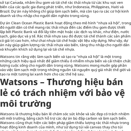
sở tại Canada, nhằm thu gom và tái chế rác thải nhựa từ các khu vực ven
biển của các quốc gia đang phát triển, như Indonesia, Philippines, Haiti và
Brazil. Dự án này không chỉ giúp làm sạch biển, mà còn tạo ra các cơ hội kinh
doanh và thu nhập cho người dân nghèo trong vùng.
Dự án Clean Ocean Plastic Bank hoạt động theo mô hình “nhựa xã hội”, trong
đó người dân có thể mang rác thải nhựa đến các điểm thu gom được thiết
lập bởi Plastic Bank và đổi lấy tiền mặt hoặc các dịch vụ khác, như điện, nước
sạch, giáo dục và y tế. Rác thải nhựa sau đó được tái chế thành các sản phẩm
có giá trị cao hơn, như chai nhựa tái chế hoặc vật liệu xây dựng. Như vậy, dự
án này giúp giảm lượng rác thải nhựa vào biển, tăng thu nhập cho người dân
và khuyến khích sử dụng lại và tái chế nhựa.
Watsons tin rằng việc làm sạch biển và tạo ra “nhựa xã hội” là một trong
những cách hiệu quả nhất để giảm thiểu ô nhiễm nhựa biển và cải thiện chất
lượng cuộc sống cho người dân trong vùng. Watsons mong muốn góp phần
vào việc làm sạch một trong những nguồn tài nguyên quý giá nhất thế giới và
tạo ra một tương lai xanh hơn cho các thế hệ sau.
Watsons – Thương hiệu bán
lẻ có trách nhiệm với bảo vệ
môi trường
Watsons là thương hiệu bán lẻ chăm sóc sức khỏe và sắc đẹp có trách nhiệm
với môi trường, bằng cách hỗ trợ các dự án bù đắp carbon và làm sạch biển.
Watsons cũng thực hiện các biện pháp giảm thiểu lượng rác thải nhựa trong
hoạt động kinh doanh của mình, như sử dụng túi vải canvas thay cho túi