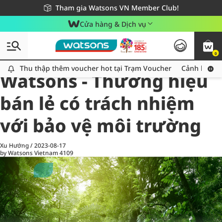
Giao hàng nhanh 24h - Áp dụng khu vực TP. Hồ Chí Minh
Miễn phí giao hàng cho đơn hàng từ 249,000Đ
Tham gia Watsons VN Member Club!
Cửa hàng & Dịch vụ
0
All
Chăm Sóc Cá Nhân
Ch
Thu thập thêm voucher hot tại Trạm Voucher
Thu thập thêm voucher hot tại Trạm Voucher
Cảnh báo An
Watsons - Thương hiệu
bán lẻ có trách nhiệm
với bảo vệ môi trường
Xu Hướng
/
2023-08-17
by Watsons Vietnam
4109