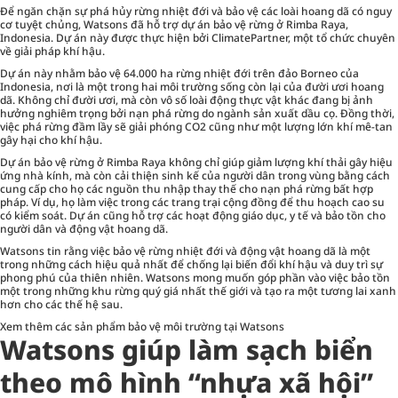
Để ngăn chặn sự phá hủy rừng nhiệt đới và bảo vệ các loài hoang dã có nguy
cơ tuyệt chủng, Watsons đã hỗ trợ dự án bảo vệ rừng ở Rimba Raya,
Indonesia. Dự án này được thực hiện bởi ClimatePartner, một tổ chức chuyên
về giải pháp khí hậu.
Dự án này nhằm bảo vệ 64.000 ha rừng nhiệt đới trên đảo Borneo của
Indonesia, nơi là một trong hai môi trường sống còn lại của đười ươi hoang
dã. Không chỉ đười ươi, mà còn vô số loài động thực vật khác đang bị ảnh
hưởng nghiêm trọng bởi nạn phá rừng do ngành sản xuất dầu cọ. Đồng thời,
việc phá rừng đầm lầy sẽ giải phóng CO2 cũng như một lượng lớn khí mê-tan
gây hại cho khí hậu.
Dự án bảo vệ rừng ở Rimba Raya không chỉ giúp giảm lượng khí thải gây hiệu
ứng nhà kính, mà còn cải thiện sinh kế của người dân trong vùng bằng cách
cung cấp cho họ các nguồn thu nhập thay thế cho nạn phá rừng bất hợp
pháp. Ví dụ, họ làm việc trong các trang trại cộng đồng để thu hoạch cao su
có kiểm soát. Dự án cũng hỗ trợ các hoạt động giáo dục, y tế và bảo tồn cho
người dân và động vật hoang dã.
Watsons tin rằng việc bảo vệ rừng nhiệt đới và động vật hoang dã là một
trong những cách hiệu quả nhất để chống lại biến đổi khí hậu và duy trì sự
phong phú của thiên nhiên. Watsons mong muốn góp phần vào việc bảo tồn
một trong những khu rừng quý giá nhất thế giới và tạo ra một tương lai xanh
hơn cho các thế hệ sau.
Xem thêm các sản phẩm
bảo vệ môi trường tại Watsons
Watsons giúp làm sạch biển
theo mô hình “nhựa xã hội”