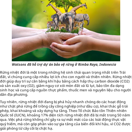
Watsons đã hỗ trợ dự án bảo vệ rừng ở Rimba Raya, Indonesia
Rừng nhiệt đới là một trong những hệ sinh thái quan trọng nhất trên Trái
đất, vì chúng cung cấp nhiều lợi ích cho con người và thiên nhiên. Rừng nhiệt
đới giúp duy trì sự cân bằng khí hậu bằng cách hấp thụ carbon dioxide (CO2)
và sản xuất oxy (O2), giảm nguy cơ xói mòn đất và lũ lụt, bảo tồn đa dạng
sinh học và cung cấp nguồn thực phẩm, thuốc men và nguyên liệu cho người
dân địa phương.
Tuy nhiên, rừng nhiệt đới đang bị phá hủy nhanh chóng do các hoạt động
như chặt phá rừng để trồng cây công nghiệp (như dầu cọ), khai thác gỗ trái
phép, khai khoáng và xây dựng hạ tầng. Theo Tổ chức Bảo tồn Thiên nhiên
Quốc tế (IUCN), khoảng 17% diện tích rừng nhiệt đới đã bị mất trong 50 năm
qua. Việc phá rừng không chỉ gây ra sự mất mát của các loài động thực vật
quý hiếm, mà còn góp phần vào sự gia tăng của biến đổi khí hậu, vì CO2 được
giải phóng từ cây cối bị chặt hạ.