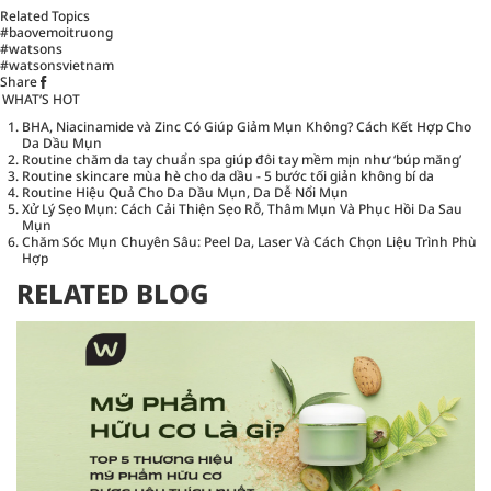
Related Topics
#baovemoitruong
#watsons
#watsonsvietnam
Share
WHAT’S HOT
BHA, Niacinamide và Zinc Có Giúp Giảm Mụn Không? Cách Kết Hợp Cho
Da Dầu Mụn
Routine chăm da tay chuẩn spa giúp đôi tay mềm mịn như ‘búp măng’
Routine skincare mùa hè cho da dầu - 5 bước tối giản không bí da
Routine Hiệu Quả Cho Da Dầu Mụn, Da Dễ Nổi Mụn
Xử Lý Sẹo Mụn: Cách Cải Thiện Sẹo Rỗ, Thâm Mụn Và Phục Hồi Da Sau
Mụn
Chăm Sóc Mụn Chuyên Sâu: Peel Da, Laser Và Cách Chọn Liệu Trình Phù
Hợp
RELATED BLOG