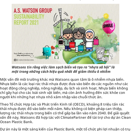
Watsons tin rằng việc làm sạch biển và tạo ra “nhựa xã hội” là
một trong những cách hiệu quả nhất để giảm thiểu ô nhiễm
Một vấn đề môi trường khác mà Watsons quan tâm là ô nhiễm nhựa biển.
Nhựa biển là các loại rác thải nhựa được đưa vào biển do các nguồn như các
hoạt động công nghiệp, nông nghiệp, du lịch và sinh hoạt. Nhựa biển không
chỉ gây hại cho các loài sinh vật biển, mà còn ảnh hưởng đến sức khỏe con
người khi những hạt nhựa nhỏ xâm nhập vào chuỗi thức ăn.
Theo Tổ chức Hợp tác và Phát triển Kinh tế (OECD), khoảng 8 triệu tấn rác
thải nhựa được đổ vào biển mỗi năm. Nếu không có biện pháp can thiệp,
lượng rác thải nhựa trong biển có thể gấp ba lần vào năm 2040. Để giải quyết
vấn đề này, Watsons đã hợp tác với ClimatePartner để tài trợ cho dự án Clean
Ocean Plastic Bank.
Dự án này là một sáng kiến của Plastic Bank, một tổ chức phi lợi nhuận có trụ