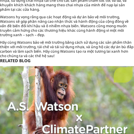
nhựa, sử dụng chai nhựa tái chế cho các sản phẩm chăm sóc tóc và da, và
khuyến khích khách hàng mang theo chai nhựa của mình để nạp lại sản
phẩm tại các cửa hàng.
Watsons hy vọng rằng qua các hoạt động và dự án bảo vệ môi trường,
Watsons sẽ góp phần nâng cao nhận thức và hành động của cộng đồng về
vấn đề biến đổi khí hậu và ô nhiễm nhựa biển. Watsons cũng mong muốn
truyền cảm hứng cho các thương hiệu khác cùng hành động vì một môi
trường xanh – sạch – đẹp.
Hãy cùng Watsons bảo vệ môi trường bằng cách sử dụng các sản phẩm thân
thiện với môi trường, tái chế và tái sử dụng nhựa, và ủng hộ các dự án bù đắp
carbon và làm sạch biển. Hãy cùng Watsons tạo ra một tương lai xanh hơn
cho chúng ta và các thế hệ sau!
RELATED BLOG