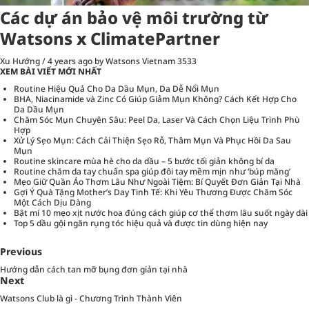
Các dự án bảo vệ môi trường từ
Watsons x ClimatePartner
Xu Hướng
/
4 years ago
by Watsons Vietnam
3533
XEM BÀI VIẾT MỚI NHẤT
Routine Hiệu Quả Cho Da Dầu Mụn, Da Dễ Nổi Mụn
BHA, Niacinamide và Zinc Có Giúp Giảm Mụn Không? Cách Kết Hợp Cho
Da Dầu Mụn
Chăm Sóc Mụn Chuyên Sâu: Peel Da, Laser Và Cách Chọn Liệu Trình Phù
Hợp
Xử Lý Sẹo Mụn: Cách Cải Thiện Sẹo Rỗ, Thâm Mụn Và Phục Hồi Da Sau
Mụn
Routine skincare mùa hè cho da dầu – 5 bước tối giản không bí da
Routine chăm da tay chuẩn spa giúp đôi tay mềm mịn như ‘búp măng’
Mẹo Giữ Quần Áo Thơm Lâu Như Ngoài Tiệm: Bí Quyết Đơn Giản Tại Nhà
Gợi Ý Quà Tặng Mother’s Day Tinh Tế: Khi Yêu Thương Được Chăm Sóc
Một Cách Dịu Dàng
Bật mí 10 mẹo xịt nước hoa đúng cách giúp cơ thể thơm lâu suốt ngày dài
Top 5 dầu gội ngăn rụng tóc hiệu quả và được tin dùng hiện nay
Previous
Hướng dẫn cách tan mỡ bụng đơn giản tại nhà
Next
Watsons Club là gì - Chương Trình Thành Viên