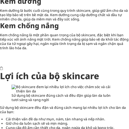
Kem dưỡng
Kem dưỡng là bước cuối cùng trong quy trình skincare, giúp giữ ẩm cho da và
tạo lớp bảo vệ trên bề mặt da. Kem dưỡng cung cấp dưỡng chất và dầu tự
nhiên cho da, giúp da mềm mịn và đầy sức sống.
Kem chống nắng
Kem chống nắng
là một phần quan trọng của bộ skincare, đặc biệt khi bạn
tiếp xúc với ánh nắng mặt trời. Kem chống nắng giúp bảo vệ da khỏi tác động
của tia tử ngoại gây hại, ngăn ngừa tình trạng da bị sạm và ngăn chặn quá
trình lão hóa da.
Lợi ích của bộ skincare
Sử dụng bộ skincare đúng cách và đều đặn giúp làn da luôn
tươi sáng và rạng ngời
Sử dụng bộ skincare đều đặn và đúng cách mang lại nhiều lợi ích cho làn da
của bạn:
Cải thiện vấn đề da như mụn, nám, tàn nhang và nếp nhăn.
Giữ cho da luôn sạch sẽ và mịn màng.
Cung cấp độ ẩm cần thiết cho da, ngăn ngừa da khô và bong tróc.