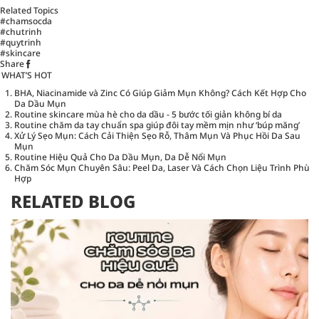
Related Topics
#chamsocda
#chutrinh
#quytrinh
#skincare
Share
WHAT’S HOT
BHA, Niacinamide và Zinc Có Giúp Giảm Mụn Không? Cách Kết Hợp Cho
Da Dầu Mụn
Routine skincare mùa hè cho da dầu - 5 bước tối giản không bí da
Routine chăm da tay chuẩn spa giúp đôi tay mềm mịn như ‘búp măng’
Xử Lý Sẹo Mụn: Cách Cải Thiện Sẹo Rỗ, Thâm Mụn Và Phục Hồi Da Sau
Mụn
Routine Hiệu Quả Cho Da Dầu Mụn, Da Dễ Nổi Mụn
Chăm Sóc Mụn Chuyên Sâu: Peel Da, Laser Và Cách Chọn Liệu Trình Phù
Hợp
RELATED BLOG