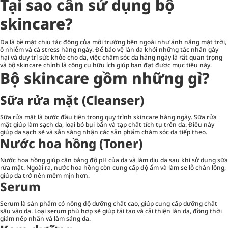
Tại sao cần sử dụng bộ
skincare?
Da là bề mặt chịu tác động của môi trường bên ngoài như ánh nắng mặt trời,
ô nhiễm và cả stress hàng ngày. Để bảo vệ làn da khỏi những tác nhân gây
hại và duy trì sức khỏe cho da, việc chăm sóc da hàng ngày là rất quan trọng
và bộ skincare chính là công cụ hữu ích giúp bạn đạt được mục tiêu này.
Bộ skincare gồm những gì?
Sữa rửa mặt (Cleanser)
Sữa rửa mặt là bước đầu tiên trong quy trình skincare hàng ngày. Sữa rửa
mặt giúp làm sạch da, loại bỏ bụi bẩn và tạp chất tích tụ trên da. Điều này
giúp da sạch sẽ và sẵn sàng nhận các sản phẩm chăm sóc da tiếp theo.
Nước hoa hồng (Toner)
Nước hoa hồng
giúp cân bằng độ pH của da và làm dịu da sau khi sử dụng sữa
rửa mặt. Ngoài ra, nước hoa hồng còn cung cấp độ ẩm và làm se lỗ chân lông,
giúp da trở nên mềm mịn hơn.
Serum
Serum là sản phẩm có nồng độ dưỡng chất cao, giúp cung cấp dưỡng chất
sâu vào da. Loại serum phù hợp sẽ giúp tái tạo và cải thiện làn da, đồng thời
giảm nếp nhăn và làm sáng da.