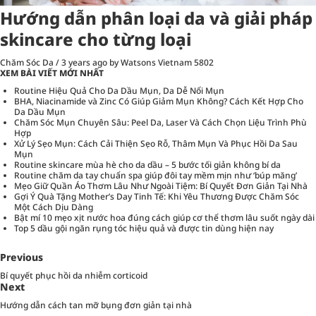
Hướng dẫn phân loại da và giải pháp
skincare cho từng loại
Chăm Sóc Da
/
3 years ago
by Watsons Vietnam
5802
XEM BÀI VIẾT MỚI NHẤT
Routine Hiệu Quả Cho Da Dầu Mụn, Da Dễ Nổi Mụn
BHA, Niacinamide và Zinc Có Giúp Giảm Mụn Không? Cách Kết Hợp Cho
Da Dầu Mụn
Chăm Sóc Mụn Chuyên Sâu: Peel Da, Laser Và Cách Chọn Liệu Trình Phù
Hợp
Xử Lý Sẹo Mụn: Cách Cải Thiện Sẹo Rỗ, Thâm Mụn Và Phục Hồi Da Sau
Mụn
Routine skincare mùa hè cho da dầu – 5 bước tối giản không bí da
Routine chăm da tay chuẩn spa giúp đôi tay mềm mịn như ‘búp măng’
Mẹo Giữ Quần Áo Thơm Lâu Như Ngoài Tiệm: Bí Quyết Đơn Giản Tại Nhà
Gợi Ý Quà Tặng Mother’s Day Tinh Tế: Khi Yêu Thương Được Chăm Sóc
Một Cách Dịu Dàng
Bật mí 10 mẹo xịt nước hoa đúng cách giúp cơ thể thơm lâu suốt ngày dài
Top 5 dầu gội ngăn rụng tóc hiệu quả và được tin dùng hiện nay
Previous
Bí quyết phục hồi da nhiễm corticoid
Next
Hướng dẫn cách tan mỡ bụng đơn giản tại nhà