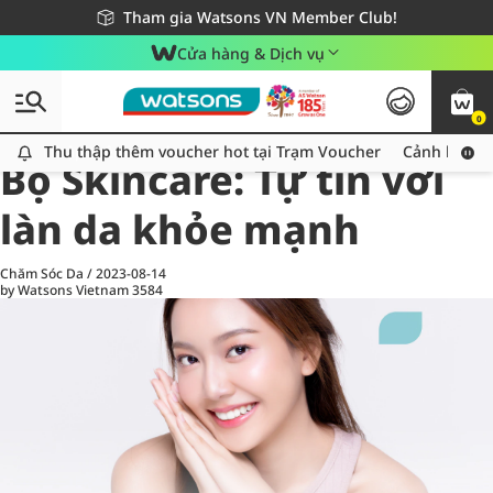
Giao hàng nhanh 24h - Áp dụng khu vực TP. Hồ Chí Minh
Miễn phí giao hàng cho đơn hàng từ 249,000Đ
Tham gia Watsons VN Member Club!
Cửa hàng & Dịch vụ
0
All
Chăm Sóc Cá Nhân
Ch
Thu thập thêm voucher hot tại Trạm Voucher
Thu thập thêm voucher hot tại Trạm Voucher
Cảnh báo An
Bộ Skincare: Tự tin với
làn da khỏe mạnh
Chăm Sóc Da
/
2023-08-14
by Watsons Vietnam
3584